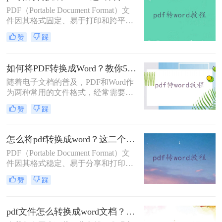
DOCX）格式。那么怎么把PDF转换
PDF（Portable Document Format）文
成WORD呢？下面，我将详细介绍几
件因其格式固定、易于打印和跨平台
种将PDF转换成Word文档的方法。
兼容性而广受欢迎。然而，当需要编
赞
踩
辑或修改PDF中的文本内容时，将其
转换为Word文档（如.docx或.doc格
式）会更为方便。那么pdf如何转换成
如何将PDF转换成Word？教你5钟快捷格式转换方法！
word呢？下面将详细介绍几种将PDF
随着电子文档的普及，PDF和Word作
转换成Word的方法，帮助您轻松实现
为两种常用的文件格式，经常需要在
这一操作。
它们之间进行转换。特别是在需要将
赞
踩
PDF中的文本内容编辑或修改时，将
其转换为Word格式成为了一种常见的
需求。那么如何将PDF转换成Word
怎么将pdf转换成word？这二个方法让你快速操作!！
呢？下面将详细介绍几种将PDF转换
PDF（Portable Document Format）文
成Word的方法，帮助您轻松实现这一
件因其格式稳定、易于分享和打印的
操作。
特点而广受欢迎。然而，当我们需要
赞
踩
编辑或修改其中的文本内容时，PDF
文件的固定格式往往会带来诸多不
便。这时，将PDF转换成Word文档
pdf文件怎么转换成word文档？为你带来二种好用的方法！
（如.docx或.doc格式）就显得尤为重