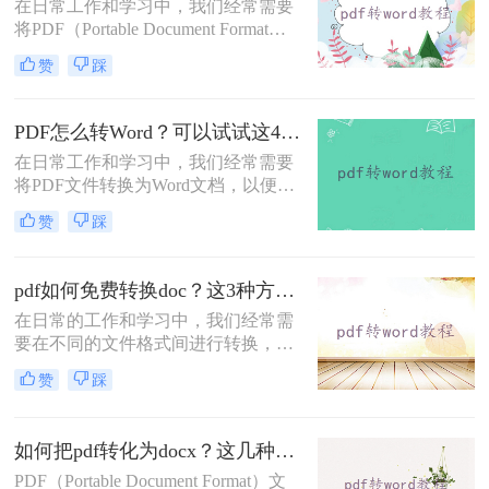
在日常工作和学习中，我们经常需要
将PDF（Portable Document Format）
文档转换为Word文档，以便进行编
赞
踩
辑、修改或格式调整。PDF格式因其
良好的跨平台兼容性和文档保护特性
而受到广泛欢迎，但Word文档则因其
PDF怎么转Word？可以试试这4个转换方法！
编辑灵活性和强大的排版功能而备受
在日常工作和学习中，我们经常需要
青睐。那么怎么将PDF文档转换成
将PDF文件转换为Word文档，以便进
Word文档呢？本文将详细介绍几种将
行编辑、修改或进一步处理。
PDF文档转换成Word文档的方法，帮
赞
踩
PDF（Portable Document Format）格
助读者轻松完成转换。
式因其良好的跨平台兼容性和文档保
护特性而广泛应用，但Word文档则因
pdf如何免费转换doc？这3种方法快来看看！
其编辑和排版的灵活性而备受青睐。
在日常的工作和学习中，我们经常需
那么PDF怎么转Word呢？以下是几种
要在不同的文件格式间进行转换，以
将PDF转换为Word的方法，供您参
便更好地编辑或分享内容。
考。
赞
踩
PDF（Portable Document Format）和
DOC（Microsoft Word文档格式）是
两种最常见的文件类型，前者用于呈
如何把pdf转化为docx？这几种在线转换方法快来了解下！
现和交换文档，后者则更适合编辑和
PDF（Portable Document Format）文
格式化文字。那么pdf如何免费转换