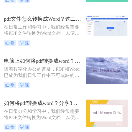
赞
踩
而，当我们需要对PDF内容进行编辑
或修改时，就需要将其转化为Word文
档。那么怎么把pdf文件转化成word
pdf文件怎么转换成Word？这二个免费方法了解一下~
呢？下面将介绍三种常用的方法，帮
在日常工作和学习中，我们经常需要
助您轻松实现PDF到Word的转换。
将PDF文件转换为Word文档，以便于
编辑、修改或格式调整。那么PDF文
赞
踩
件怎么转换成Word呢？本文将为您介
绍三种常用的PDF转Word的方法，并
详细解释每一步骤。
电脑上如何将pdf转换成word？这二个方法很实用！
随着数字化办公的普及，PDF和Word
已成为我们日常工作中不可或缺的两
种文件格式。PDF以其卓越的稳定性
赞
踩
和安全性，确保文件在任何设备上都
能保持一致的外观和格式；而Word则
以其强大的编辑和排版功能，赢得了
如何将pdf转换成word？分享3种快速转换方法！
众多用户的青睐。然而，有时我们需
在日常办公和学习中，我们经常需要
要将PDF文件转换为Word格式，以便
将PDF文件转换为Word文档，以便进
进行更深入的编辑和修改。那么，电
行编辑、修改或格式化。PDF文件由
脑上如何将pdf转换成word呢？下面，
赞
踩
于其不可编辑性，通常用于分享和展
我们将为您介绍几种实用的方法。