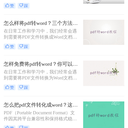
一转换。
我们日常工作中最为常见的两种文件
赞
踩
格式。然而，有时我们可能需要将
PDF文件转化为Word文件以便于编辑
和修改。那么pdf文件怎么转化为word
怎么样将pdf转word？三个方法帮你一键解决！
文件呢？下面，我将详细介绍几种将
在日常工作和学习中，我们经常会遇
PDF文件转化为Word文件的方法，帮
到需要将PDF文件转换成Word文档的
助您轻松应对各种场景。
情况。因为PDF是一种相对固定的文
赞
踩
档格式，无法直接进行编辑和修改，
而Word则是一个灵活且常用的文档编
辑工具。那么怎么样将pdf转word
怎样免费将pdf转word？你可以试试这3种方法！
呢？本文将为你介绍三个简单而有效
在日常工作和学习中，我们经常会遇
的方法，帮助你顺利完成PDF转Word
到需要将PDF文件转换为Word文档的
的需求。
情况，以便于编辑和修改。虽然市面
赞
踩
上有很多付费的转换工具，但也有一
些免费的方法可以实现这一目标。那
么怎样免费将pdf转word呢？下面，我
怎么把pdf文件转化成word？这三个方法让你快速操作！
将介绍三种免费将PDF转Word的方
PDF（Portable Document Format）文
法。
件因其跨平台兼容性和保持格式稳定
性的特点，广泛应用于各个领域。然