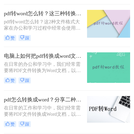
示，但在需要修改内容时，将其转换
为Word文档就变得尤为重要。那么如
pdf转word怎么转？这三种转换方法保证让你满意！
何将pdf转换成word呢？下面将介绍几
pdf转word怎么转？这2种文件格式大
种常用的PDF转Word的方法。
家在办公和学习过程中经常会使用
到，会遇到需要把转换它们之间的格
赞
踩
式，比如有时候我们需要将PDF转
word文档来编辑，该如何才能转换
呢？今天教大家2个非常简单方便的
电脑上如何把pdf转换成word文档？这二种实用方法分享给你！
pdf转word，一起来看看吧~
在日常的办公和学习中，我们经常需
要将PDF文件转换为Word文档，以便
于编辑、修改或进一步处理。由于
赞
踩
PDF格式的稳定性和跨平台兼容性，
它成为了广泛使用的文件格式之一。
然而，PDF文件并不易于编辑，因
pdf怎么转换成word？分享二种实用的方法！
此，将其转换为Word文档成为了一种
在日常的工作和学习中，我们经常需
常见的需求。那么电脑上如何把pdf转
要将PDF文件转换成Word文档，以便
换成word文档呢？本文将介绍二种在
于编辑和修改。那么PDF怎么转换成
电脑上将PDF转换成Word文档的实用
赞
踩
Word呢？本文将为大家介绍两种实用
方法。
的PDF转Word方法，帮助大家轻松完