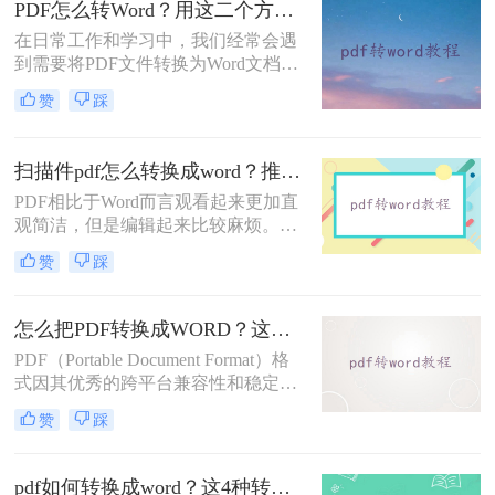
PDF怎么转Word？用这二个方法试试！
呢？本文将为您详细介绍几种免费的
在日常工作和学习中，我们经常会遇
PDF转Word的方法，让您轻松应对各
到需要将PDF文件转换为Word文档的
种转换需求。
需求。PDF文件格式的广泛应用使得
赞
踩
我们需要对其中的内容进行编辑时可
能会遇到一些困难，而将PDF转换为
可编辑的Word文档则是解决这一问题
扫描件pdf怎么转换成word？推荐三种转换方法！
的有效途径。本文将介绍PDF怎么转
PDF相比于Word而言观看起来更加直
Word的几种方法，以及一些实用的技
观简洁，但是编辑起来比较麻烦。我
巧和注意事项，帮助您轻松应对各种
们在办公的过程中经常会收到PDF格
转换需求。
赞
踩
式的文档，编辑整理PDF文档时就需
要将其转换成Word文档。你知道扫描
件pdf怎么转换成word吗？你知道哪种
怎么把PDF转换成WORD？这三种转换方法快来看！
转换方式会让排版不错乱吗？今天就
PDF（Portable Document Format）格
来教大家一招！
式因其优秀的跨平台兼容性和稳定的
文档展示效果，在日常生活和工作中
赞
踩
被广泛使用。然而，当我们需要对
PDF文档进行编辑、修改或提取内容
时，便需要将其转换为Word（DOC或
pdf如何转换成word？这4种转换方法快来了解下！