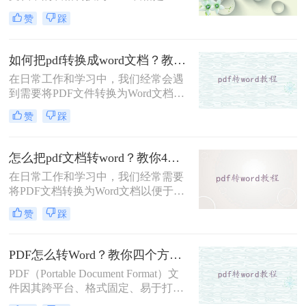
常见且重要的任务。PDF（Portable
点及适用场景。
赞
踩
Document Format）因其格式固定、不
易被篡改的特性而广泛应用于文件分
享和存档，但Word（Microsoft
如何把pdf转换成word文档？教你3种简单的方法！
Word）文档则因其强大的编辑功能而
在日常工作和学习中，我们经常会遇
更受用户青睐。那么pdf表格如何转
到需要将PDF文件转换为Word文档的
word表格呢？本文将深入探讨几种将
情况。PDF文件因其格式固定、不易
PDF表格转换为Word表格的有效方
赞
踩
被篡改的特点而广受欢迎，但在需要
法，并分析每种方法的优缺点及适用
编辑或修改文档内容时，Word文档则
场景。
显得更为灵活和方便。那么如何把pdf
怎么把pdf文档转word？教你4招快速转换！
转换成word文档呢？本文将介绍三种
在日常工作和学习中，我们经常需要
将PDF转换成Word文档的实用方法，
将PDF文档转换为Word文档以便于编
帮助您轻松应对这一需求。
辑和修改。PDF（Portable Document
赞
踩
Format）格式因其良好的稳定性和跨
平台性而受到广泛应用，但其不可编
辑性也带来了一定的不便。那么怎么
PDF怎么转Word？教你四个方法！
把pdf文档转word呢？本文将详细介绍
PDF（Portable Document Format）文
几种将PDF文档转换为Word文档的方
件因其跨平台、格式固定、易于打印
法，并简要概述每种方法的特点和适
等特点，广泛应用于各种场景。然
用场景。