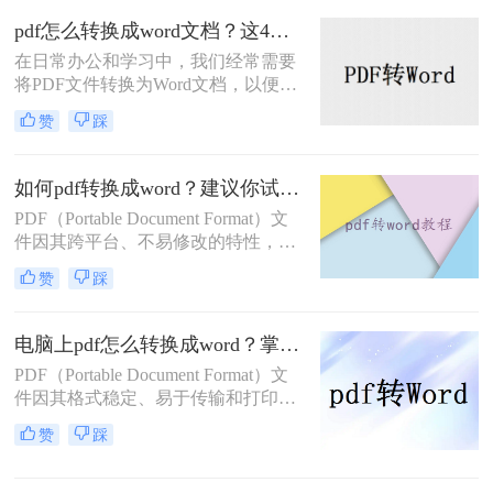
成文件格式的转换。
pdf怎么转换成word文档？这4种方法，任你选择！
在日常办公和学习中，我们经常需要
将PDF文件转换为Word文档，以便进
行编辑、修改和格式化。那么PDF怎
赞
踩
么转换成Word文档呢？本文将为您介
绍四种PDF转Word的方法，帮助您轻
松实现文件格式转换。
如何pdf转换成word？建议你试试这三种方法！
PDF（Portable Document Format）文
件因其跨平台、不易修改的特性，被
广泛应用于各种场合。然而，在某些
赞
踩
情况下，我们可能需要将PDF文件转
换为Word（.doc或.docx）格式，以便
进行编辑、修改或进一步处理。那么
电脑上pdf怎么转换成word？掌握这三个方法，让文件转换变得轻松！
如何pdf转换成word呢？本文将为您介
PDF（Portable Document Format）文
绍几种将PDF转换为Word的方法。
件因其格式稳定、易于传输和打印的
特性，成为了日常工作和学习中不可
赞
踩
或缺的文件格式。然而，当我们需要
对PDF文档进行编辑或修改时，就需
要将其转换为可编辑的Word文档。那