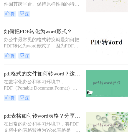
件因其跨平台、保持原样性强的特点
doc呢？本文将详细介绍几种免费且
而被广泛应用于文档分享和保存。然
有效的方法，帮助你将PDF文件转换
赞
踩
而，在某些情况下，我们可能需要将
成DOC格式。
PDF文件转换为DOCX（Microsoft
Word的文档格式），以便进行编辑、
如何把PDF转化为word形式？这3个方法让你快速转换!
修改或进一步处理。那么如何把pdf转
办公中最常见的格式转换就是如何把
化为docx呢？本文将介绍几种将PDF
PDF转化为word形式了，因为PDF文
转化为DOCX的方法，帮助用户根据
件不易编辑，所以想要编辑里面的内
自己的需求选择合适的方式。
赞
踩
容就得要转换成容易编辑的Word文
档，那么我们可以用什么方法来PDF
转word呢？给大家推荐一个好用的工
pdf格式的文件如何转word？这4种方法帮你轻松转换！
具，大家可以搜索转转大师PDF转换
在数字化办公和学习环境中，
器，然后点击进去进行在线转换。
PDF（Portable Document Format）因
其跨平台兼容性和保持文档原貌的能
赞
踩
力而广受欢迎。然而，有时我们需要
对PDF文档进行编辑或修改，这时将
其转换为Word格式就变得尤为重要。
pdf表格如何转word表格？分享四种有用且简单的转换方法
那么pdf格式的文件如何转word​呢？本
在日常的办公和学习环境中，将PDF
文将详细介绍几种将PDF文件转换为
文档中的表格转换为Word表格是一项
Word文档的方法，并探讨各自的优缺