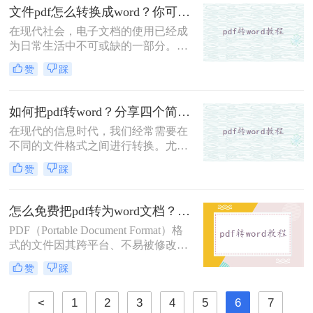
文件pdf怎么转换成word？你可以学习下这三种方法！
么电脑上PDF怎么转换成Word呢？以
下是在电脑上将PDF转换为Word的三
在现代社会，电子文档的使用已经成
种方法。
为日常生活中不可或缺的一部分。
PDF格式广泛应用于文件的传输和共
赞
踩
享，而Word格式则被广泛用于编辑和
排版。然而，有时候我们可能会遇到
需要将PDF文件转换成Word文件的情
如何把pdf转word？分享四个简单的方法!
况。那么文件pdf怎么转换成word呢？
在现代的信息时代，我们经常需要在
本文将介绍几种常见的方法，帮助您
不同的文件格式之间进行转换。尤其
轻松实现文件格式的转换。
是在办公场所，我们常常碰到将PDF
赞
踩
文件转换为Word格式的需求。这可能
是因为我们需要对PDF文件进行编辑
或修改，或者我们想要在Word文档中
怎么免费把pdf转为word文档？这三种方法快来看看！
粘贴PDF文件的内容。无论是什么原
PDF（Portable Document Format）格
因，将PDF文件转换为Word格式是一
式的文件因其跨平台、不易被修改的
项非常实用的技能。那么如何把PDF
特性而广受欢迎，但在某些情况下，
转Word呢？在本文中，我们将分享一
赞
踩
我们可能需要将PDF文件转换为Word
些方法和技巧，帮助您完成这项任
文档以便于编辑和修改。那么怎么免
务。
<
1
2
3
4
5
6
7
费把pdf转为word文档呢？本文将介绍