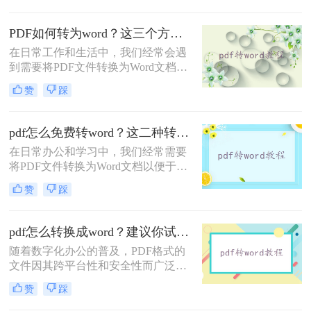
Word文档就变得尤为重要。那么pdf
文件怎么转换成word文档呢？本文将
PDF如何转为word？这三个方法让你快速操作！
详细介绍四种将PDF文件转换为Word
在日常工作和生活中，我们经常会遇
文档的方法，并给出一些实用的技巧
到需要将PDF文件转换为Word文档的
和注意事项。
情况。无论是为了编辑文档内容、提
赞
踩
取文字信息还是为了方便后续操作，
PDF转Word都是一个非常实用的技
能。那么PDF如何转为word呢？本文
pdf怎么免费转word？这二种转换方法掌握好！
将介绍几种简单有效的方法，帮助你
在日常办公和学习中，我们经常需要
轻松实现PDF到Word的转换。
将PDF文件转换为Word文档以便于编
辑和修改。那么pdf怎么免费转word
赞
踩
呢？以下将为您详细介绍两种免费的
PDF转Word方法，包括具体的操作步
骤和工具特点。
pdf怎么转换成word？建议你试试这五种方法！
随着数字化办公的普及，PDF格式的
文件因其跨平台性和安全性而广泛应
用。然而，有时我们需要将PDF文件
赞
踩
转换为Word文档，以便进行编辑、修
改或格式调整。那么PDF怎么转换成