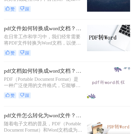
用。然而，当需要编辑或修改PDF文
赞
踩
件时，将其转换为Word格式会更为方
便。那么pdf文件如何转换成word格式
呢、本文将为您介绍三种将PDF文件
pdf文件如何转换成word文档？这三个方法让你快速操作！
转换成Word格式的方法。
在日常工作和学习中，我们经常需要
将PDF文件转换为Word文档，以便进
行编辑、修改或格式化。
赞
踩
PDF（Portable Document Format）格
式的文件虽然易于分享和保持格式一
致，但在编辑方面却不如Word文档灵
pdf文档如何转换成word文档？给大家分享三种简单的转换方法！
活。那么pdf文件如何转换成word文档
PDF（Portable Document Format）是
呢？本文将介绍几种将PDF文件转换
一种广泛使用的文件格式，它能够保
为Word文档的方法，帮助您轻松应对
持文档的原始格式和布局，确保在各
各种需求。
赞
踩
种设备和操作系统上都能一致地显
示。然而，有时我们可能需要将PDF
文档转换成Word文档（如.docx），以
pdf文件怎么转化为word文件？来学习这二种简单的方法！
便更方便地进行编辑、修改或格式调
整。那么pdf文档如何转换成word文档
随着电子文档的普及，PDF（Portable
呢？以下是一些常见的方法来实现这
Document Format）和Word文档成为了