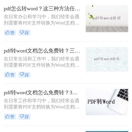
Word呢？下面将介绍五种将PDF转换
pdf怎么转word？这三种方法任你选！
为Word的方法，帮助您轻松应对各种
在日常办公和学习中，我们经常会遇
转换需求。
到需要将PDF文件转换为Word文档的
情况。无论是为了编辑、修改还是为
赞
踩
了方便在Word中进一步处理，PDF转
Word的需求都相当普遍。那么pdf怎
么转word呢？以下将介绍三种高效的
pdf转word文档怎么免费转？三种方法帮助你解决问题！
方法，帮助您轻松实现PDF到Word的
在日常生活和工作中，我们经常会遇
转换。
到需要将PDF文件转换为Word文档的
情况。然而，一些PDF转Word的转换
赞
踩
工具可能需要付费，对于预算有限或
偶尔需要转换的用户来说，找到一种
免费且高效的方法显得尤为重要。那
pdf转word文档怎么免费转？3种方法帮你轻松转换！
么pdf转word文档怎么免费转呢？本文
在日常工作和学习中，我们经常会遇
将为您详细介绍几种免费将PDF转换
到需要将PDF文档转换为Word文档的
为Word文档的方法，帮助您轻松完成
情况。然而，许多在线转换工具收费
文件格式的转换。
赞
踩
并且质量参差不齐，因此很多人都在
寻找免费且高质量的PDF转Word方
法。那么pdf转word文档怎么免费转