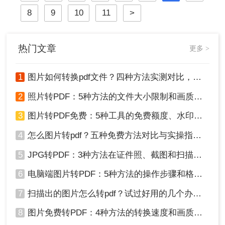
三种免费将PDF转为Word文档的方
8
9
10
11
>
法，帮助大家轻松应对这一需求。
热门文章
更多 >
1
图片如何转换pdf文件？四种方法实测对比，附各场景最优选！
2
照片转PDF：5种方法的文件大小限制和画质保留实测！
3
图片转PDF免费：5种工具的免费额度、水印和文件限制对比！
4
怎么图片转pdf？五种免费方法对比与实操指南（附详细表格）！
5
JPG转PDF：3种方法在证件照、截图和扫描件上的转换精度差异！
6
电脑端图片转PDF：5种方法的操作步骤和格式保留对比！
7
扫描出的图片怎么转pdf？试过好用的几个办法！
8
图片免费转PDF：4种方法的转换速度和画质损失对比！