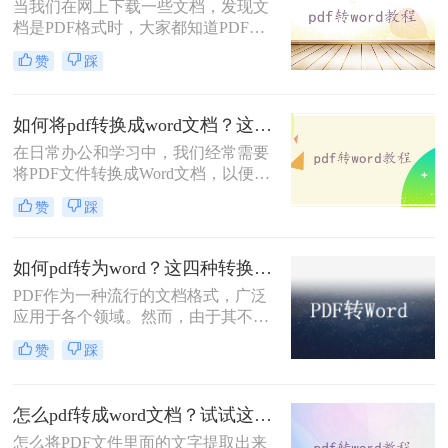
当我们在网上下载一些文档，发现文
要。那么怎么将pdf转换成word呢？下
档是PDF格式时，大家都知道PDF文
面，我将详细介绍二种将PDF转换成
件是不易编辑的，文档下载下来也没
Word的方法。
赞
踩
法写，但是我们可以转换成Word格
式，如何将pdf文件怎么转换成word文
档呢？下面就来给大家讲讲pdf转word
如何将pdf转换成word文档？这三种方法你可以试试！
的方法吧。
在日常办公和学习中，我们经常需要
将PDF文件转换成Word文档，以便进
行编辑、修改或重新排版。那么如何
赞
踩
将pdf转换成word文档呢？本文将为您
介绍三种实用的PDF转Word的方法，
帮助您轻松应对这一需求。
如何pdf转为word？这四种转换方法肯定可以帮到你！
PDF作为一种流行的文档格式，广泛
应用于各个领域。然而，由于其不可
编辑的特性，有时我们需要将PDF转
赞
踩
换为Word文档以便进行编辑和修改。
那么如何PDF转为Word呢？本文将为
您介绍四种实用的PDF转Word方法，
怎么pdf转成word文档？试试这4种转换方法！
帮助您轻松应对这一需求。
怎么将PDF文件里面的文字提取出来