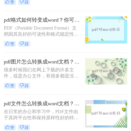
赞
踩
而，在某些情况下，我们可能需要将
PDF文件转换为Word文档以便于编辑
和修改。那么PDF怎么转Word呢？以
pdf格式如何转变成word？你可以只要学会这四种方法就行
下将详细介绍几种PDF转Word的方
PDF（Portable Document Format）文
法，帮助您轻松完成转换。
档因其良好的可读性和格式稳定性，
被广泛应用于各个领域。然而，当需
赞
踩
要对PDF文档进行编辑、修改或进一
步处理时，将其转换为Word文档就显
得尤为重要。那么pdf格式如何转变成
pdf图片怎么转换成word文档？赶紧通过这三种方法转换！
word呢？以下是四种将PDF格式转变
很多时候我们在网上下载的许多文
为Word文档的常用方法：
件，或是办公文件，有很多都是没有
办法编辑的PDF格式，当您想要修改
赞
踩
时就很费劲了。所以，有什么办法能
将pdf图片转word文档再进行编辑呢？
今日小编分享pdf图片怎么转换成word
pdf文件怎么转换成word文档？教你3招轻松搞定！
文档！
在日常的办公和学习中，PDF文件由
于其跨平台性和保持原样性好的特点
而备受欢迎。然而，当需要编辑或修
赞
踩
改PDF文件的内容时，将其转换为