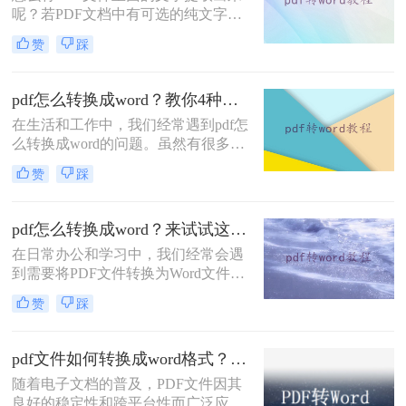
呢？若PDF文档中有可选的纯文字，
则可直接复制粘贴，若为不可选的纯
赞
踩
文字，则可以将怎么pdf转成word文
档，然后直接编辑，那么要怎么pdf转
word呢？下面就来给大家详细的介绍
pdf怎么转换成word？教你4种免费好用方法！
两种方法。
在生活和工作中，我们经常遇到pdf怎
么转换成word的问题。虽然有很多转
换方法，但大多数人往往会感到困惑
赞
踩
和不知所措。今天，我将分享一个简
单易用的方法，帮助大家轻松将PDF
转换成可编辑的Word文档。
pdf怎么转换成word？来试试这三种实用方法！
在日常办公和学习中，我们经常会遇
到需要将PDF文件转换为Word文件的
情况。PDF格式的文档常常具有固定
赞
踩
布局和格式的优点，但在对文本进行
编辑或复制时却存在诸多不便。为了
解决pdf怎么转换成word问题，本文将
pdf文件如何转换成word格式？教你3种简单的转换方法!！
介绍三种简单有效的方法，帮助您轻
随着电子文档的普及，PDF文件因其
松将PDF转换为可编辑的Word文件。
良好的稳定性和跨平台性而广泛应