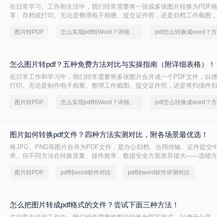
在日常学习、工作和生活中，我们经常需要将一张或多张图片转换为PDF
享、存档或打印。无论是整理电子相册、提交证件照，还是归档工作截图，
求都十分常见。为了帮你快速选出最适合自己的转换方式，下表汇总了四
图片转PDF
怎么实现pdf转Word？详细方法教学
核心差异：
怎么图片转pdf？五种免费方法对比与实操指南（附详细表格）！
在日常工作和学习中，我们经常需要将多张图片合并成一个PDF文件，以
打印。无论是制作电子相册、整理工作截图、提交证件照，还是将扫描件归
的需求都极为常见。为了帮你快速选出最适合自己的转换方式，下表汇总
图片转PDF
怎么实现pdf转Word？详细方法教学
核心差异：
图片如何转换pdf文件？四种方法实测对比，附各场景最优选！
将JPG、PNG等图片合并为PDF文件，是办公归档、合同传输、证件提交
求。但不同方法在转换质量、操作效率、数据安全方面差异很大——选错
模糊、页面错位，甚至隐私泄露。本文基于实际测试，对比四种主流图片转
图片转PDF
pdf转word软件对比
pdf转word软件评测对比
景给出明确建议，帮你少走弯路。
怎么把图片转成pdf格式的文件？尝试下面三种方法！