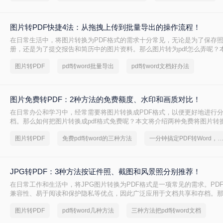
图片转PDF快捷4法：从拖拽上传到批量导出的操作流程！
在日常生活中，将图片转换为PDF格式的需求十分常见，无论是为了保存
册，还是为了提交报告和简历中的图片资料。那么图片转为pdf怎么弄呢？
将图片转换为PDF的方法，帮助您轻松完成图片到PDF的转换。
图片转PDF
pdf转word批量导出
pdf转word文档好办法
图片免费转PDF：2种方法的免费额度、水印和画质对比！
在日常办公和学习中，经常需要将图片转换成PDF格式，以便更好地进行
档。那么如何把图片转换成pdf格式免费呢？本文将介绍两种免费将图片转换
法。
图片转PDF
免费pdf转word的三种方法
一分钟搞定PDF转Word，这2种简单方法，任意
JPG转PDF：3种方法按证件照、截图和风景照分别推荐！
在日常工作和生活中，将JPG图片转换为PDF格式是一项常见的需求。PD
兼容性、易于阅读和保护隐私等优点，因此广泛应用于文档共享和存档。那么
转换pdf呢？本文将介绍三种将JPG图片转换为PDF的方法。
图片转PDF
pdf转word几种方法
三种方法把pdf转word文档