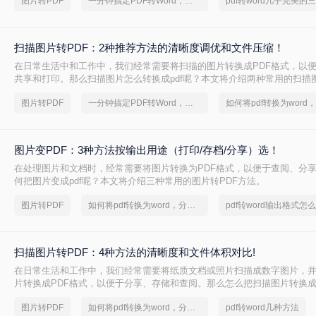
图片转PDF
一分钟搞定PDF转Word，这2种简单方法，任意选择
扫描图片转PDF：2种推荐方法的清晰度调优和文件压缩！
在日常生活中和工作中，我们经常需要将扫描的图片转换成PDF格式，以
共享和打印。那么扫描图片怎么转换成pdf呢？本文将介绍两种常用的扫描图
的方法。
图片转PDF
一分钟搞定PDF转Word，这2种简单方法，任意选择
图片变PDF：3种方法按输出用途（打印/存档/分享）选！
在处理图片和文档时，经常需要将图片转换为PDF格式，以便于查阅、分
何把图片变成pdf呢？本文将介绍三种常用的图片转PDF方法。
图片转PDF
如何将pdf转换为word，分享一种简单的方法
pdf转word输出格式怎
扫描图片转PDF：4种方法的清晰度和文件体积对比!
在日常生活和工作中，我们经常需要将纸质文档或照片扫描成数字图片，
片转换成PDF格式，以便于分享、存储和查阅。那么怎么把扫描图片转换成p
介绍四种将扫描图片转换成PDF的方法。
图片转PDF
如何将pdf转换为word，分享一种简单的方法
pdf转word几种方法