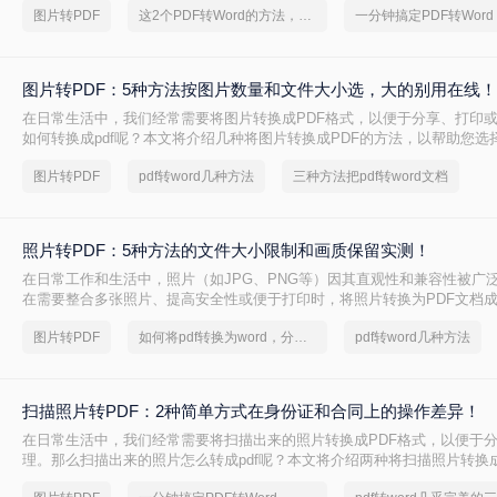
图片转PDF
这2个PDF转Word的方法，高效率转换，排版不乱码！
图片转PDF：5种方法按图片数量和文件大小选，大的别用在线！
在日常生活中，我们经常需要将图片转换成PDF格式，以便于分享、打印
如何转换成pdf呢？本文将介绍几种将图片转换成PDF的方法，以帮助您选
转换方式。
图片转PDF
pdf转word几种方法
三种方法把pdf转word文档
照片转PDF：5种方法的文件大小限制和画质保留实测！
在日常工作和生活中，照片（如JPG、PNG等）因其直观性和兼容性被广
在需要整合多张照片、提高安全性或便于打印时，将照片转换为PDF文档
么如何把照片转换成pdf格式呢？本文将详细介绍5种将照片转换为PDF的
图片转PDF
如何将pdf转换为word，分享一种简单的方法
pdf转word几种方法
助用户根据需求选择最适合的方案。
扫描照片转PDF：2种简单方式在身份证和合同上的操作差异！
在日常生活中，我们经常需要将扫描出来的照片转换成PDF格式，以便于
理。那么扫描出来的照片怎么转成pdf呢？本文将介绍两种将扫描照片转换成