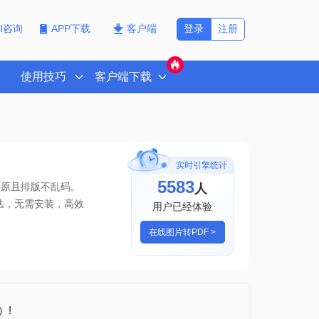
登录
注册
PI咨询
APP下载
客户端
使用技巧
客户端下载
实时引擎统计
5583
人
还原且排版不乱码。
法
，无需安装，高效
用户已经体验
在线图片转PDF >
）!