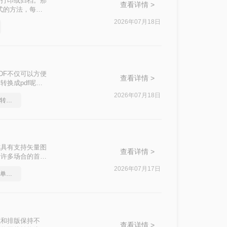
、打印或归档。那
查看详情 >
式的方法，每种
2026年07月18日
DF不仅可以方便
查看详情 >
换成pdf呢？
2026年07月18日
如何将pdf转换为word，转转大师帮你解决
式具有支持矢量图
查看详情 >
为许多场合的首选
F的方法。
2026年07月17日
pdf怎么转换成word？简单易学的方法
式和排版保持不
查看详情 >