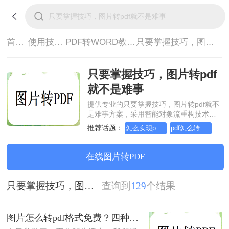
首页>
使用技巧>
PDF转WORD教程>
只要掌握技巧，图片转pdf就不是难事
只要掌握技巧，图片转pdf
就不是难事
提供专业的只要掌握技巧，图片转pdf就不
是难事方案，采用智能对象流重构技术，
确保文档1:1高保真还原且排版不乱码。支
推荐话题：
怎么实现pdf转Word？详细方法教学
pdf怎么转换成word？方法详细解析
持一键批量处理，全链路 SSL 加密保障隐
私安全。助您快速实现只要掌握技巧，图
片转pdf就不是难事，无需安装，高效办
在线图片转PDF
公。
只要掌握技巧，图片转pdf就不是难事
查询到
129
个结果
图片怎么转pdf格式免费？四种方法对比与实操指南（附详细表格）!