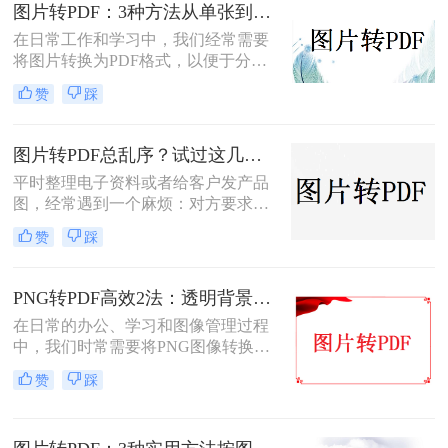
您根据不同的需求选择最合适的方
图片转PDF：3种方法从单张到批量转换的操作差异！
法。
在日常工作和学习中，我们经常需要
将图片转换为PDF格式，以便于分
享、打印和存档。那么图片怎么转pdf
赞
踩
呢？本文将介绍三种常用的将图片转
换为PDF格式的方法，帮助您根据不
同的需求选择最合适的方式。
图片转PDF总乱序？试过这几个方法后顺手多了
平时整理电子资料或者给客户发产品
图，经常遇到一个麻烦：对方要求把
一堆零散的图片打包成一个完整的
赞
踩
PDF文件。如果一张张发过去，不仅
显得不专业，还容易漏掉或者顺序搞
混。很多朋友一搜“图片转pdf怎么
PNG转PDF高效2法：透明背景保留和文件压缩设置！
弄”，出来一堆复杂的教程，其实只
在日常的办公、学习和图像管理过程
要找对工具，这事儿非常简单。本文
中，我们时常需要将PNG图像转换为
就按大家最常用的场景（在线免安
PDF文件。PDF文件格式因其良好的
装、批量处理、手机自带功能）整理
赞
踩
兼容性、稳定性和在不同设备上显示
了几个亲测好用的办法，帮你轻松搞
的一致性而广受青睐。那么png怎么
定格式转换的烦恼。
转换成pdf呢？本文将介绍二种实现图