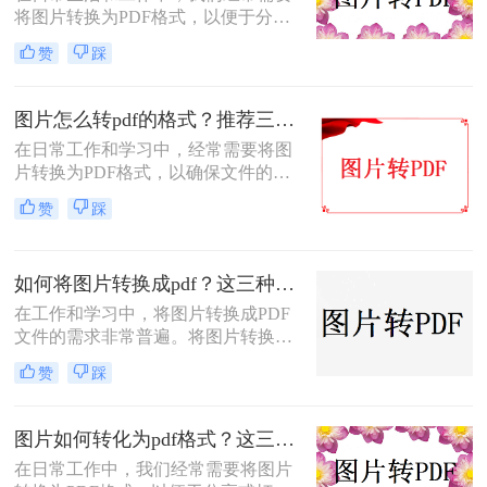
将图片转换为PDF格式，以便于分
帮你少走弯路。
享、打印或归档。那么怎么把图片转
赞
踩
成pdf格式的文件呢？本文将介绍三种
将图片转换为PDF格式的方法，每种
方法都有其特点和适用场景，您可以
图片怎么转pdf的格式？推荐三种实用的方法！
根据自己的需求选择最合适的方式。
在日常工作和学习中，经常需要将图
片转换为PDF格式，以确保文件的格
式和排版保持不变，同时方便分享和
赞
踩
传递。那么图片怎么转PDF的格式
呢？本文将介绍三种将图片转换为
PDF格式的方法。
如何将图片转换成pdf？这三种方法帮助你解决问题！
在工作和学习中，将图片转换成PDF
文件的需求非常普遍。将图片转换成
PDF不仅可以方便地整合多张图片，
赞
踩
还可以确保文件格式的一致性和兼容
性。那么如何将图片转换成pdf呢？本
文将介绍三种常见的图片转PDF方
图片如何转化为pdf格式？这三个实用指南收好！
法。
在日常工作中，我们经常需要将图片