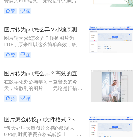
转换为PDF格式，无论是个人照片管
案，涵盖手机、电脑、在线及自动化
理、证件扫描，还是商业和行政领域
赞
踩
方式，帮助您根据场景灵活选用。
的文档整理、合同协议，这种转换都
能提高数据管理效率、传输效率和安
全性。那么图片转为pdf怎么弄呢？本
图片转为pdf怎么弄？小编亲测5种实用方法，告别繁琐操作！
文将介绍三种将图片转换为PDF的方
图片转为pdf怎么弄？转换图片为
法。
PDF，原来可以这么简单高效，职场
效率提升从此触手可及！“一张图片
赞
踩
秒变PDF文档？是的，你没听错！”作
为从事电脑办公软件测评多年的博
主，小编深知职场办公人群对高效转
图片转为pdf怎么弄？高效的五大方法详解！
换工具的渴求，今天就分享超实用方
在数字化办公与学习日益普及的今
法，帮你轻松解决图片转pdf难题。
天，将散乱的图片——无论是扫描的
文档、手机拍摄的笔记，还是珍贵的
赞
踩
照片——整合成一个统一的PDF文
件，已成为我们日常工作中的常见需
求。PDF格式因其跨平台、格式固
图片怎么转换pdf文件格式？3种高效方法全解析，职场人必备技能！
定、易于传输和打印的优点，成为了
文档分发的标准格式。然而，面对网
“每天处理大量图片文档的职场人，
络上琳琅满目的工具和方法，许多人
90%的时间浪费在格式转换上——这