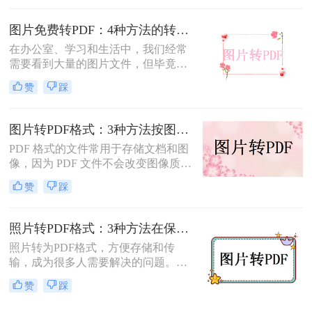
转为pdf怎么弄呢？本文将介绍四种将
图片转换为PDF的方法，帮助您轻松
图片免费转PDF：4种方法的转换速度和画质损失对比！
完成图片到PDF的转换。
在办公室、学习和生活中，我们经常
需要看到大量的图片文件，但毕竟，
一张一张地看照片相对麻烦，所以我
赞
踩
们通常会把照片变成PDF。事实上，
图片到PDF的操作过程非常简单。今
天，我将教你图片转为pdf怎么弄免费
图片转PDF格式：3种方法按图片来源（手机/相机/截图）选！
的。
PDF 格式的文件常用于存储文档和图
像，因为 PDF 文件不会改变图像质
量、版本或格式，而且可以在任何设
赞
踩
备之间轻松传输。如果你想将一些图
片文件（如 JPG、PNG、BMP 等）合
并成一个 PDF 文件，本文将介绍图片
照片转PDF格式：3种方法在保留EXIF信息和画质上的差异！
如何转换为PDF格式。
照片转为PDF格式，方便存储和传
输，成为很多人需要解决的问题。无
论是为了整理相册、备份照片，还是
赞
踩
为了表格化、合并分享，PDF格式都
是一个理想的选择。那么如何将照片