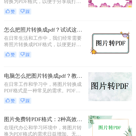
转换为PDF格式，以便于分享或打
印。那么图片如何转化为pdf格式呢？
赞
踩
本文将介绍三种将图片转化为PDF格
式的常用方法，每种方法都有其特点
和适用场景，您可以根据自己的需求
怎么把照片转换成pdf？试试这三个转换方法！
选择最合适的方式。
在日常生活和工作中，我们经常需要
将照片转换成PDF格式，以便更好地
进行分享、存储或打印。那么怎么把
赞
踩
照片转换成pdf呢？本文将介绍三种将
照片转换成PDF的实用方法，帮助你
轻松完成照片到PDF的转换。
电脑怎么把图片转换成pdf？教你4种简单的方法！
在日常工作和学习中，将图片转换成
PDF格式是一种常见的需求。PDF格
式具有支持矢量图形、打印格式不走
赞
踩
样、兼容性高、体积小以及支持批注
等特点，使得它成为许多场合的首选
格式。那么电脑怎么把图片转换成pdf
图片免费转PDF格式：2种高效方法的转换速度和画质损失对比！
呢？本文将介绍四种常见的图片转
在现代办公和学习环境中，将图片转
PDF的方法。
换为PDF格式的需求日益增加。无论