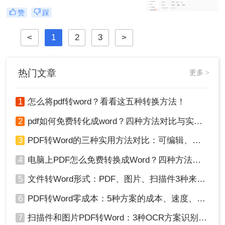
感到无所适从。那么图片转为pdf怎么
不是技术问题，而是方法误区。” 作
赞
踩
弄呢？
为深耕办公软件测评多年的博主，小
编发现许多用户仍在用截图拼接的原
<
1
2
3
>
始方式处理图片转PDF需求。那么图
片怎么转换pdf文件格式呢？本文将揭
秘三种专业级转换方法，结合实测数
据帮你突破效率瓶颈。
热门文章
更多 >
1
怎么将pdf转word？看看这五种转换方法！
2
pdf如何免费转化成word？四种方法对比与实操指南（附详细表格）
3
PDF转Word的三种实用方法对比：可编辑、保格式、避风险！
4
电脑上PDF怎么免费转换成Word？四种方法对比与实操指南（附详细表格）!
5
文件转Word形式：PDF、图片、扫描件3种来源分别怎么处理！
6
PDF转Word零成本：5种方案的成本、速度、精度对比！
7
扫描件和图片PDF转Word：3种OCR方案识别率实测！