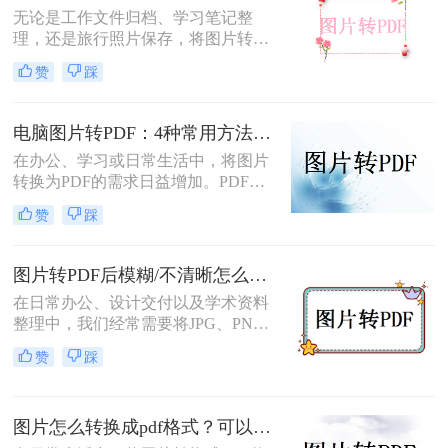
一种适合你！
无论是工作文件归档、学习笔记整
理，还是旅行照片保存，将图片转换
为PDF都能让内容更规范、更易分
赞
踩
享。那么如何图片转pdf呢？本文提供
电脑、手机、在线网站、免费软件等
5种常用方法，3分钟即可学会！
电脑图片转PDF：4种常用方法按Windows和Mac系统分别推荐！
在办公、学习或日常生活中，将图片
转换为PDF的需求日益增加。PDF格
式因其跨平台兼容性、可编辑性和安
赞
踩
全性，成为文档分享和存储的首选。
以下是几种简单实用的方法，涵盖操
作系统自带工具、专业软件及在线服
图片转PDF后模糊/不清晰怎么办？三种有效方法帮你解决！
务，帮助您高效完成图片到PDF的转
在日常办公、设计交付以及学术资料
换。
整理中，我们经常需要将JPG、PNG
等格式的图片合并转换为PDF文档。
赞
踩
然而，许多用户都遇到过这样一个令
人头疼的问题：明明原图在电脑上查
看非常清晰，转换生成的PDF文件却
图片怎么转换成pdf格式？可以尝试这三种方法！
变得模糊、边缘出现锯齿，甚至无法