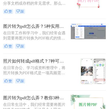
分享文档或存档的常见需求。那么图
片如何转pdf呢？本文将介绍三种简单
赞
踩
有效的方法，助您快速完成转换。
图片转为pdf怎么弄？5种实用转换方法详解！
在日常工作和学习中，我们经常会遇
到需要将图片转换为PDF格式的情
况。无论是整理证件照片、制作电子
赞
踩
相册，还是将扫描的文档统一格式，
图片转为pdf怎么弄成为了很多人需要
掌握的基本技能。PDF格式具有跨平
照片如何转成pdf格式？7种可靠方法详解！
台兼容性好、文件体积相对较小、易
在日常办公、学习或资料整理中，将
于分享等优点，因此成为文档处理的
照片转换为PDF格式是一项高频需
首选格式。本文将详细介绍5种实用
求。无论是扫描的合同、手写笔记，
的图片转PDF方法，帮助您快速解决
赞
踩
还是拍摄的证件、课件，统一的PDF
转换需求。
格式能确保排版稳定、便于分发和存
档。但面对五花八门的工具，如何选
图片转为pdf怎么弄？教你3种常用转换方法！
择高效、安全且无需付费的方法？本
文将基于实际使用经验，为您梳理7
在日常生活中，我们经常需要将图片
种照片如何转成PDF格式的实用方