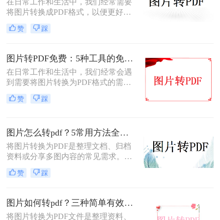
在日常工作和生活中，我们经常需要
转PDF呢？本文将为您详细介绍几种
将图片转换成PDF格式，以便更好地
免费将图片转换为PDF的方法。
分享、保存或打印。那么图片怎么转
赞
踩
换成pdf格式呢？本文将介绍四种将图
片转换成PDF格式的方法。
图片转PDF免费：5种工具的免费额度、水印和文件限制对比！
在日常工作和生活中，我们经常会遇
到需要将图片转换为PDF格式的需
求。无论是为了方便存档、分享或打
赞
踩
印，将图片转换为PDF格式是一项很
常见的操作。那么图片转pdf格式怎么
弄免费呢？在本文中，我将介绍五种
图片怎么转pdf？5常用方法全攻略！
简便方法来帮助您免费将图片转换为
PDF格式。
将图片转换为PDF是整理文档、归档
资料或分享多图内容的常见需求。那
么图片怎么转pdf呢？本文系统梳理5
赞
踩
类主流方法，助你快速实现图片转
PDF。
图片如何转pdf？三种简单有效的方法分享！
将图片转换为PDF文件是整理资料、