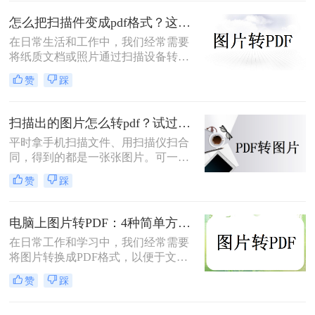
转为pdf格式呢？本文将为您介绍几种
怎么把扫描件变成pdf格式？这三种方法简单又实用！
简单而快速的方法，帮助您轻松实现
照片转PDF的操作。
在日常生活和工作中，我们经常需要
将纸质文档或照片通过扫描设备转化
为数字格式，并进一步将其保存为
赞
踩
PDF文件，以便于分享、存储和查
阅。那么怎么把扫描件变成pdf格式
呢？本文将介绍三种将扫描件转换成
扫描出的图片怎么转pdf？试过好用的几个办法！
PDF格式的方法。
平时拿手机扫描文件、用扫描仪扫合
同，得到的都是一张张图片。可一旦
要发给别人、归档保存或者打印出
赞
踩
来，PDF格式明显更正式、也更方
便。很多人卡在这一步：图片质量还
行，转完PDF却模糊了；十几页的扫
电脑上图片转PDF：4种简单方法的操作步骤和DPI设置！
描件，一页一页转太磨人；还有些涉
在日常工作和学习中，我们经常需要
及隐私的文件，不敢随便往在线工具
将图片转换成PDF格式，以便于文件
里传。
的传输、存储和打印。那么电脑上怎
赞
踩
么图片转pdf呢？本文将介绍三种在电
脑上将图片转换为PDF的方法，帮助