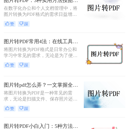
图片转PDF：3种实用方法按图片格式（JPG/PNG/BMP）选！
片转PDF的方法。
在数字化办公和个人文档管理中，将
图片转换为PDF格式的需求日益增
长。PDF（Portable Document
赞
踩
Format）因其跨平台兼容性、不易变
形的特点，广泛应用于文档保存和共
享。那么如何把图片转换成PDF呢？
图片转PDF常用4法：在线工具、桌面软件、手机APP和打印导出的适用边界！
本文将介绍几种实用的方法来帮助您
将图片转换为PDF格式是日常办公和
完成图片到PDF的转换。
学习中常见的需求，无论是为了便于
分享、存储还是打印。那么图片转为
赞
踩
pdf怎么弄呢？本文将介绍几种常用的
图片转PDF的方法，并对每种方法进
行优缺点分析。
图片转pdf怎么弄？一文掌握全平台方法！
将图片转换为PDF是一种常见的需
求，无论是扫描文件、保存照片还是
整理资料，PDF格式都能更好地保证
赞
踩
内容的完整性和兼容性。那么图片转
pdf怎么弄呢？本文将介绍电脑、手
机、在线工具等多种转换方法，总有
图片转PDF小白入门：5种方法从最简单到最专业逐步升级！