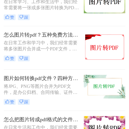
在日常学习、工作和生活中，我们经
常需要将一张或多张图片转换为PDF
格式，以便于分享、存档或打印。无
赞
踩
论是整理电子相册、提交证件照，还
是归档工作截图，图片转PDF的需求
都十分常见。为了帮你快速选出最适
怎么图片转pdf？五种免费方法对比与实操指南（附详细表格）！
合自己的转换方式，下表汇总了四种
在日常工作和学习中，我们经常需要
主流免费方法的核心差异：
将多张图片合并成一个PDF文件，以
便于分享、存档或打印。无论是制作
赞
踩
电子相册、整理工作截图、提交证件
照，还是将扫描件归档，图片转PDF
的需求都极为常见。为了帮你快速选
图片如何转换pdf文件？四种方法实测对比，附各场景最优选！
出最适合自己的转换方式，下表汇总
了五种主流方法的核心差异：
将JPG、PNG等图片合并为PDF文
件，是办公归档、合同传输、证件提
交中经常遇到的需求。但不同方法在
赞
踩
转换质量、操作效率、数据安全方面
差异很大——选错方法可能导致图片
模糊、页面错位，甚至隐私泄露。本
怎么把图片转成pdf格式的文件？尝试下面三种方法！
文基于实际测试，对比四种主流图片
在日常生活和工作中，我们经常需要
转PDF方案，按场景给出明确建议，