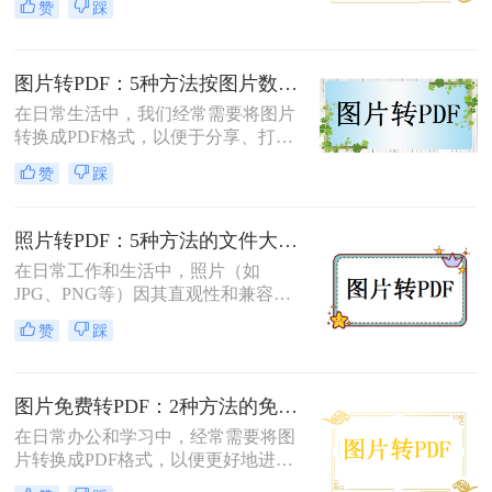
赞
踩
面将介绍两种简单实用的方法，帮助
你将照片轻松转换为PDF文件。
图片转PDF：5种方法按图片数量和文件大小选，大的别用在线！
在日常生活中，我们经常需要将图片
转换成PDF格式，以便于分享、打印
或存档。那么图片如何转换成pdf呢？
赞
踩
本文将介绍几种将图片转换成PDF的
方法，以帮助您选择最适合自己的转
换方式。
照片转PDF：5种方法的文件大小限制和画质保留实测！
在日常工作和生活中，照片（如
JPG、PNG等）因其直观性和兼容性
被广泛使用。然而，在需要整合多张
赞
踩
照片、提高安全性或便于打印时，将
照片转换为PDF文档成为常见需求。
那么如何把照片转换成pdf格式呢？本
图片免费转PDF：2种方法的免费额度、水印和画质对比！
文将详细介绍5种将照片转换为PDF的
常用高效方法，帮助用户根据需求选
在日常办公和学习中，经常需要将图
择最适合的方案。
片转换成PDF格式，以便更好地进行
分享、打印或存档。那么如何把图片