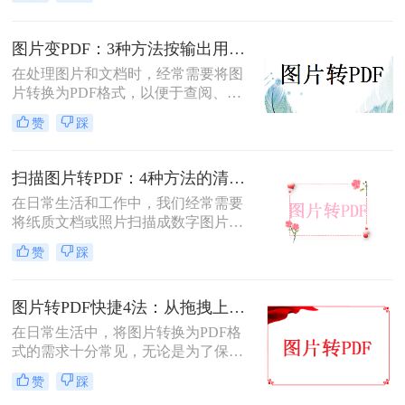
读和保护隐私等优点，因此广泛应用
于文档共享和存档。那么jpg图片怎么
转换pdf呢？本文将介绍三种将JPG图
图片变PDF：3种方法按输出用途（打印/存档/分享）选！
片转换为PDF的方法。
在处理图片和文档时，经常需要将图
片转换为PDF格式，以便于查阅、分
享或存档。那么如何把图片变成pdf
赞
踩
呢？本文将介绍三种常用的图片转
PDF方法。
扫描图片转PDF：4种方法的清晰度和文件体积对比!
在日常生活和工作中，我们经常需要
将纸质文档或照片扫描成数字图片，
并进一步将这些图片转换成PDF格
赞
踩
式，以便于分享、存储和查阅。那么
怎么把扫描图片转换成pdf呢？本文将
介绍四种将扫描图片转换成PDF的方
图片转PDF快捷4法：从拖拽上传到批量导出的操作流程！
法。
在日常生活中，将图片转换为PDF格
式的需求十分常见，无论是为了保存
照片、制作电子相册，还是为了提交
赞
踩
报告和简历中的图片资料。那么图片