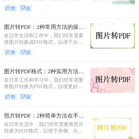
是为了更好地保存、传输还是打印图
赞
踩
片，PDF格式因其跨平台兼容性和格
式固定性而受到广泛欢迎。那么图片
怎么转换成pdf格式免费呢？本文将介
图片转PDF：2种常用方法的操作步骤和格式保留设置！
绍两种免费且高效的图片转PDF的方
在日常生活和工作中，我们经常需要
法。
将图片转换成PDF格式，以便于分
享、打印或存档。那么如何把图片转
赞
踩
换成PDF呢？本文将介绍两种常用的
图片转PDF方法。
图片转PDF格式：2种实用方法的关键参数和输出质量对比！
在日常工作和学习中，我们经常需要
将图片转换为PDF格式，以便更好地
保存、分享和打印。那么如何将图片
赞
踩
转换为pdf格式呢？本文将介绍两种将
图片转换为PDF格式的方法。
照片转PDF：2种简单方法在手机端和电脑端的操作差异！
在日常生活中，我们经常需要将照片
转换为PDF格式，以便于存储、分享
和打印。那么照片转pdf怎么弄呢？下