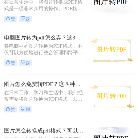
进行高质量的打印。面对图片转PDF
在日常生活中，将图片转换成PDF格
后模糊/不清晰怎么办这一难题，很多
式是一项非常实用的操作。PDF格式
人往往束手无策。
因其跨平台兼容性、格式固定性和易
赞
踩
于分享打印等特点，被广泛应用于各
种正式文件的传输与存储。那么图片
怎么转换成pdf格式呢？本文将介绍三
电脑图片转为pdf怎么弄？这3种方法值得尝试！
种将图片转换成PDF格式的方法。
将电脑中的图片转换为PDF格式，不
仅可以方便地进行整合管理和跨平台
查看，还能有效保护图片的原始质量
赞
踩
和隐私信息。那么电脑图片转为pdf怎
么弄呢？本文将介绍三种将电脑图片
转为PDF的方法，帮助您轻松实现图
图片怎么免费转PDF？这四种方法轻松搞定！
片到PDF的转换。
在日常工作、学习和生活中，我们经
常需要将图片转换为PDF格式，以便
于分享、打印或存档。PDF文件因其
赞
踩
跨平台兼容性、保持格式不变以及安
全性高等特点而备受青睐。幸运的
是，现在有许多免费的方法可以将图
图片怎么转换成pdf格式？可以试试这4个转换方法！
片转换为PDF，无需花费任何费用即
可轻松完成转换。那么图片怎么免费