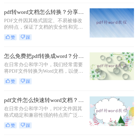
介绍两种常用的PDF转Word方法。
pdf转word文档怎么转换？分享三个简单转换方法！
PDF文件因其格式固定、不易被修改
的特点，保证了文档的安全性和完整
性，但同时也带来了不易编辑的缺
赞
踩
点。在实际应用中，我们经常需要将
PDF文件转换为Word文档，以便进行
修改、编辑或进一步处理。那么pdf转
怎么免费把pdf转换成word？分享3种转换方法!
word文档怎么转换呢？本文将介绍三
在日常办公和学习中，我们经常需要
种将PDF转换为Word文档的方法。
将PDF文件转换为Word文档，以便进
行编辑和修改。那么怎么免费把pdf转
赞
踩
换成word呢？本文将介绍三种免费将
PDF转换成Word的方法。
pdf文件怎么快速转word文档？这三种方法你可以试试！
在日常办公和学习中，PDF文件因其
格式稳定和兼容性强的特点而广泛使
用。然而，有时我们需要将PDF文件
赞
踩
转换为Word文档以便于编辑和修改。
那么pdf文件怎么快速转word文档呢？