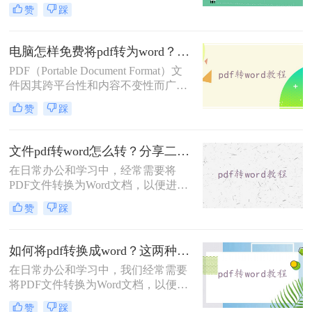
辑或修改。然而，PDF 格式的“只
赞
踩
读”特性使得直接编辑变得困难。那
么pdf怎么转换成word呢？本文将详细
介绍 PDF 转 Word 的常用方法，帮助
电脑怎样免费将pdf转为word？推荐2种好用方法！
您高效完成转换。
PDF（Portable Document Format）文
件因其跨平台性和内容不变性而广泛
应用于各种场合。然而，有时我们需
赞
踩
要对PDF文件进行编辑或修改，这时
将其转换为Word格式就变得尤为重
要。那么电脑怎样免费将pdf转为word
文件pdf转word怎么转？分享二种高效转换方法！
呢？本文将介绍两种免费将PDF转为
在日常办公和学习中，经常需要将
Word的方法。
PDF文件转换为Word文档，以便进行
编辑和修改。那么文件pdf转word怎么
赞
踩
转呢？本文将介绍两种实用的PDF转
Word方法，帮助您轻松完成转换任
务。
如何将pdf转换成word？这两种不同的转换方法了解下！
在日常办公和学习中，我们经常需要
将PDF文件转换为Word文档，以便进
行编辑和修改。那么如何将pdf转换成
赞
踩