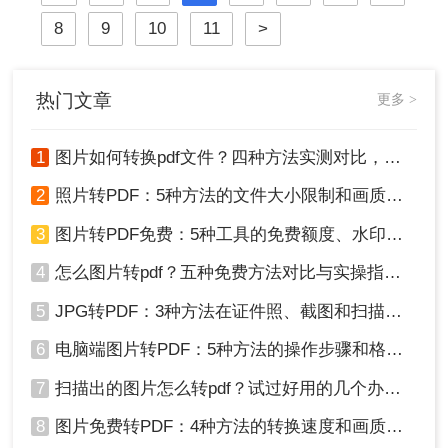
法，帮助您更好地完成这项任务。
8
9
10
11
>
热门文章
更多 >
1
图片如何转换pdf文件？四种方法实测对比，附各场景最优选！
2
照片转PDF：5种方法的文件大小限制和画质保留实测！
3
图片转PDF免费：5种工具的免费额度、水印和文件限制对比！
4
怎么图片转pdf？五种免费方法对比与实操指南（附详细表格）！
5
JPG转PDF：3种方法在证件照、截图和扫描件上的转换精度差异！
6
电脑端图片转PDF：5种方法的操作步骤和格式保留对比！
7
扫描出的图片怎么转pdf？试过好用的几个办法！
8
图片免费转PDF：4种方法的转换速度和画质损失对比！