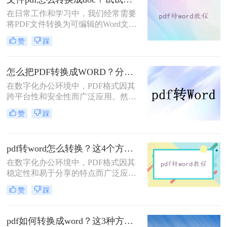
在日常工作和学习中，我们经常需要
将PDF文件转换为可编辑的Word文档
（DOC格式），以便进行修改、编辑
赞
踩
或进一步处理。那么文件pdf怎么转换
成doc呢？本文将介绍三种将PDF转换
为DOC文件的实用方法，帮助用户高
怎么把PDF转换成WORD？分享7个可以轻松转换的方法！
效、安全地完成转换任务。
在数字化办公环境中，PDF格式因其
跨平台性和安全性而广泛应用。然
而，当需要对PDF文件进行编辑时，
赞
踩
将其转换为Word文档成为了一种常见
的需求。那么怎么把PDF转换成
WORD呢？以下是七种不同的PDF转
pdf转word怎么转换？这4个方法超级实用!！
Word的方法，每一种都有其独特的优
势和适用场景。
在数字化办公环境中，PDF格式因其
稳定性和易于分享的特点而广泛应用
于各类文档的保存与传输。然而，在
赞
踩
需要对PDF文档进行编辑时，将其转
换成Word文档成为了许多人的首选。
那么pdf转word怎么转换呢？以下是四
pdf如何转换成word？这3种方法教你快速实现！
种将PDF转换为Word的方法，每种方