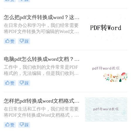
么转换pdf格式呢？本文将介绍实用方
法，助您高效完成格式转换。
怎么把pdf文件转换成word？这2种方法快来试试吧！
在日常办公和学习中，我们经常需要
将PDF文件转换为可编辑的Word文
档，以便进行修改、编辑或进一步处
赞
踩
理。那么怎么把pdf文件转换成word
呢？本文将介绍两种将PDF转换为
Word的高效方法，每种方法都有其独
电脑pdf怎么转换成word文档？这2个方法可轻松解决！
特的优缺点和适用场景，用户可以根
工作中，我们收到的文件常常是PDF
据自己的需求灵活选择。
格式的，无法编辑，但是我们收到的
文件一般除了浏览还需要编辑外，想
赞
踩
要编辑时，就要将电脑pdf怎么转换成
word文档，那该怎么转换？小编今天
就来给大家讲讲pdf转word的方法，教
怎样把pdf转换成word文档格式？分享两种有效方法！
会你快速转换。
在日常生活和工作中，我们经常需要
将PDF文件转换成Word文档格式，以
便进行编辑、修改和排版。那么怎样
赞
踩
把pdf转换成word文档格式呢？本文将