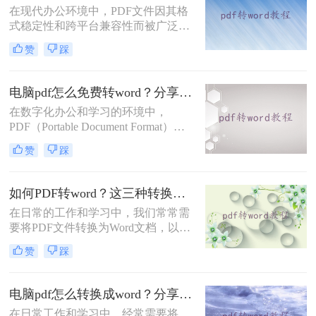
在现代办公环境中，PDF文件因其格
法都有其特点和适用场景。
式稳定性和跨平台兼容性而被广泛使
用。然而，当需要编辑PDF中的内容
赞
踩
时，将其转换为Word文档就成为了必
要步骤。那么pdf如何转换成word呢？
本文将介绍三种不同的PDF转Word方
电脑pdf怎么免费转word？分享2个好用的方法！
法，帮助您根据具体需求选择最合适
在数字化办公和学习的环境中，
的方式。
PDF（Portable Document Format）因
其良好的兼容性和稳定性，成为了一
赞
踩
种广泛使用的文档格式。然而，有时
我们需要将PDF文件转换为Word文
档，以便进行编辑和修改。那么电脑
如何PDF转word？这三种转换方法了解一下！
pdf怎么免费转word呢？本文将介绍两
在日常的工作和学习中，我们常常需
种免费将电脑上的PDF转换为Word的
要将PDF文件转换为Word文档，以便
方法。
进行编辑和修改。然而，由于PDF和
赞
踩
Word是两种不同的文件格式，转换过
程中可能会遇到一些问题。那么如何
PDF转word呢？本文将介绍三种高效
电脑pdf怎么转换成word？分享三种实用转换方法！
且实用的PDF转Word方法，帮助用户
在日常工作和学习中，经常需要将