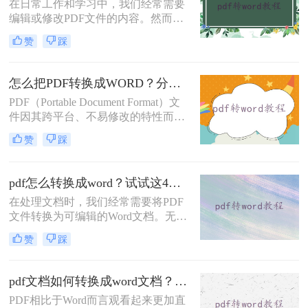
在日常工作和学习中，我们经常需要
编辑或修改PDF文件的内容。然而，
由于PDF格式的只读特性，直接编辑
赞
踩
并不容易。那么怎样pdf转word文档免
费呢？本文将介绍三种免费且实用的
PDF转Word方法。
怎么把PDF转换成WORD？分享四种转换方法！
PDF（Portable Document Format）文
件因其跨平台、不易修改的特性而被
广泛使用，但在某些情况下，我们可
赞
踩
能需要将PDF转换为Word文档以便进
行编辑和修改。那么怎么把PDF转换
成WORD呢？本文将介绍四种将PDF
pdf怎么转换成word？试试这4种解决方法！
转换成Word的实用方法，涵盖了从手
在处理文档时，我们经常需要将PDF
动操作到专业软件的多种途径。
文件转换为可编辑的Word文档。无论
是为了修改内容、复制文本还是其他
赞
踩
用途，掌握几种有效的PDF转Word方
法是十分必要的。那么pdf怎么转换成
word呢？本文将详细介绍几种常用的
pdf文档如何转换成word文档？高效转换方法与实用技巧分享！
转换方式。
PDF相比于Word而言观看起来更加直