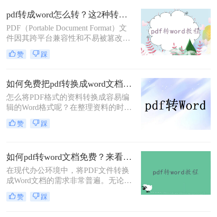
pdf怎么转word文档格式免费呢？本文
pdf转成word怎么转？这2种转换方法你可以轻松学会！
将介绍两种可以免费使用的PDF转
Word的方法。
PDF（Portable Document Format）文
件因其跨平台兼容性和不易被篡改的
特性，在文档分享和存储中得到了广
赞
踩
泛应用。然而，有时我们需要对PDF
文件进行编辑或修改，这就需要将其
转换成Word文档。那么pdf转成word
如何免费把pdf转换成word文档？分享二个简单方便的方法！
怎么转呢？本文将介绍两种将PDF转
怎么将PDF格式的资料转换成容易编
换成Word的方法，包括使用专业的
辑的Word格式呢？在整理资料的时候
PDF转换软件和在线转换工具。
最难过的莫过于文档不能直接编辑，
赞
踩
不能修改里面的内容了。所以，工作
中经常需要将如何免费把pdf转换成
word文档，不过也不用太担心，pdf转
如何pdf转word文档免费？来看看这2种转换方法！
word很简单的，下面就来教会大家。
在现代办公环境中，将PDF文件转换
成Word文档的需求非常普遍。无论是
为了编辑、修改还是进一步处理，掌
赞
踩
握几种高效的PDF转Word方法都是非
常有用的。那么如何pdf转word文档免