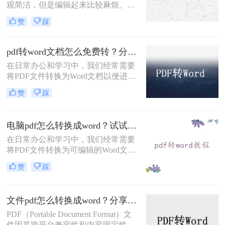
观简洁，但是编辑起来比较麻烦。我
们在办公的过程中经常会收到PDF格
赞
踩
式的文档，编辑整理PDF文档时就需
要将其转换成Word文档。你知道pdf
文档如何转换成word文档吗？你知道
pdf转word文档怎么免费转？分享6种常用方法详解！
哪种转换方式会让排版不错乱吗？今
在日常办公和学习中，我们经常需要
天就来教大家一招！
将PDF文件转换为Word文档以便进行
编辑和修改。虽然市面上有许多付费
赞
踩
的PDF转Word工具，但也有很多免费
的转换方法可以满足我们的需求。那
么pdf转word文档怎么免费转呢？本文
电脑pdf怎么转换成word？试试这几种常用方法！
将详细介绍几种常用的免费PDF转
Word文档的方法。
在日常办公和学习中，我们经常需要
将PDF文件转换为可编辑的Word文
档。由于PDF格式的固定性，直接编
赞
踩
辑内容较为困难，因此转换工具成为
必备技能。那么电脑pdf怎么转换成
word呢？本文将介绍几种主流方法，
文件pdf怎么转换成word？分享两种高效转换方法！
涵盖免费、付费及多平台方案。
PDF（Portable Document Format）文
件因其跨平台兼容性和内容固定性而