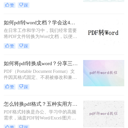
具有更强的编辑和排版功能，便于修
赞
踩
改和分享。那么如何将pdf转换成word
呢？本文将详细介绍三种将PDF文件
转换成Word的方法。
如何pdf转word文档？学会这4个转换方法就够了！
在日常工作和学习中，我们经常需要
将PDF文件转换为Word文档，以便进
行编辑和修改。然而，不同方法的转
赞
踩
换效果和适用场景各不相同。那么如
何pdf转word文档呢？本文将介绍四种
常用的PDF转Word方法，帮助您根据
如何将pdf转换成word？分享三种实用方法详解！
实际需求选择最合适的方式。
PDF（Portable Document Format）文
件因其格式固定、不易被修改和兼容
性强等特点，在文档传输和存储中得
赞
踩
到了广泛应用。然而，在某些情况
下，我们可能需要将PDF文件转换为
Word文档，以便进行编辑和修改。那
怎么转换pdf格式？五种实用方法全解析！
么如何将pdf转换成word呢？本文将介
PDF格式转换是办公、学习中的高频
绍三种将PDF转换成Word的实用方
需求，涵盖PDF转Word/Excel/图片、
法。
其他文件转PDF等多种场景。那么怎
赞
踩