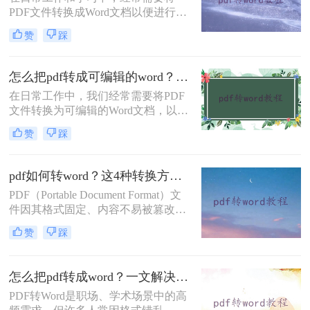
轻松完成文件格式转换。
PDF文件转换成Word文档以便进行编
辑和修改。那么电脑pdf怎么转换成
赞
踩
word呢？本文将介绍三种常用的电脑
PDF转换成Word的方法。
怎么把pdf转成可编辑的word？建议收藏这五种转换方法！
在日常工作中，我们经常需要将PDF
文件转换为可编辑的Word文档，以便
于修改、编辑和重新排版。然而，由
赞
踩
于PDF文件的特殊性质，直接转换可
能会遇到格式错乱、内容丢失等问
题。那么怎么把pdf转成可编辑的word
pdf如何转word？这4种转换方法试试！
呢？本文将详细介绍几种将PDF转换
PDF（Portable Document Format）文
为可编辑Word的方法。
件因其格式固定、内容不易被篡改以
及跨平台兼容性等特性，在日常办公
赞
踩
和学习中得到了广泛应用。然而，在
某些情况下，我们可能需要将PDF文
件转换为Word文档，以便进行内容的
怎么把pdf转成word？一文解决所有转换难题！
编辑和修改。那么pdf如何转word呢？
PDF转Word是职场、学术场景中的高
本文将详细介绍四种将PDF转换为