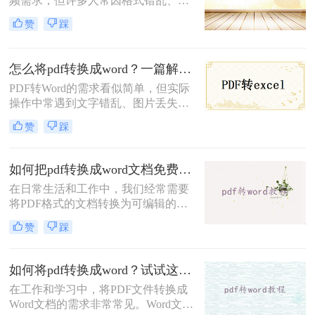
频需求，但许多人常因格式错乱、图
Word的高效方法。
片丢失、扫描件无法编辑等问题而头
赞
踩
疼。那么怎么把pdf转成word呢？本文
将提供六大场景化解决方案，涵盖普
通文档、扫描文件、加密PDF、批量
怎么将pdf转换成word？一篇解决所有痛点的终极指南！
处理等复杂需求，并附赠提升转换质
PDF转Word的需求看似简单，但实际
量的独家技巧。
操作中常遇到文字错乱、图片丢失、
表格变形等问题。那么怎么将pdf转换
赞
踩
成word呢？本文将从基础操作、专业
技巧、特殊场景、移动端方案、格式
修复五大维度，提供一套零门槛到高
如何把pdf转换成word文档免费？这3种转换方法可以尝试！
阶的完整解决方案，助你轻松应对各
在日常生活和工作中，我们经常需要
类PDF转换难题。
将PDF格式的文档转换为可编辑的
Word文档。虽然市面上有很多付费的
赞
踩
PDF转换工具，但也有一些免费的方
法可以实现这一需求。那么如何把pdf
转换成word文档免费呢？本文将介绍
如何将pdf转换成word？试试这3种实用方法!
三种免费将PDF转换成Word文档的方
在工作和学习中，将PDF文件转换成
法。
Word文档的需求非常常见。Word文档