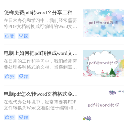
为可编辑的Word文档。那么pdf怎么
转word免费呢？本文将介绍三种免费
怎样免费pdf转word？分享二种常用的转换方法！
的PDF转Word方法。
在日常办公和学习中，我们经常需要
将PDF文档转换成可编辑的Word文
件。幸运的是，有多种免费的方法可
赞
踩
以实现这一目标。那么怎样免费pdf转
word呢？下面我们将介绍两种常见的
方法。
电脑上如何把pdf转换成word文档？学会这4种方法轻松完成转换！
在日常的工作和学习中，我们经常需
要处理各种格式的文档。当遇到需要
编辑或调整内容的PDF文件时，将其
赞
踩
转换为可编辑的Word文档就显得尤为
重要。那么电脑上如何把pdf转换成
word文档呢？本文将介绍四种有效的
电脑pdf怎么转word文档格式免费？这2个方法了解一下！
PDF转Word的方法，帮助你轻松完成
在现代办公环境中，经常需要将PDF
这一任务。
文件转换为Word文档以便于编辑和修
改。对于那些希望节省成本的用户来
赞
踩
说，找到一种免费且有效的PDF转
Word解决方案至关重要。那么电脑