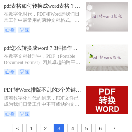
本文将介绍几种快速将PDF文件转换
pdf表格如何转换成word表格？三种简单高效的方法！
为Word文档的方法，帮助您轻松应对
在数字化时代，PDF和Word是我们日
这一需求。
常工作中最常用的两种文档格式。然
而，它们之间的转换并不总是那么简
赞
踩
单。特别是当我们需要将PDF中的表
格导入到Word中时，往往需要花费大
量时间和精力。那么pdf表格如何转换
pdf怎么转换成word？3种操作免费方法分享给你!
成word表格呢？本文将详细介绍三种
在数字文档处理中，PDF（Portable
将PDF表格转换为Word表格的方法，
Document Format）因其卓越的跨平台
帮助您快速、准确地完成转换工作。
兼容性和内容稳定性而广受欢迎。然
赞
踩
而，在某些情况下，我们可能需要将
PDF文档中的信息编辑或重新格式
化，这时就需要将其转换为
PDF转Word排版不乱的3个关键设置，第一步很多人就错了！
Word（.doc或.docx）格式。Word文档
随着数字化时代的到来，PDF文件已
提供了丰富的编辑功能和灵活性，使
成为我们日常工作中不可或缺的文档
得内容的修改和再利用变得更加容
格式。然而，有时我们需要对PDF中
易。那么pdf怎么转换成word呢？本文
赞
踩
的内容进行编辑和修改，这就需要将
将介绍几种常见的PDF转Word的方
其转换为Word格式。本文将为您详细
法。
<
1
2
3
4
5
6
7
介绍三种怎样把pdf转换成word的方