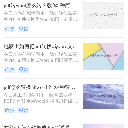
费呢？本文将详细介绍两种免费且高
pdf转word怎么转？教你3种简单转换方法！
效的PDF转Word方法，帮助用户轻松
在日常办公和学习中，我们经常需要
完成文件格式转换。
将PDF文件转换为Word文档，以便进
行编辑和修改。那么pdf转word怎么转
赞
踩
呢？本文将介绍三种将PDF转换为
Word的高效方法，帮助用户轻松实现
PDF到Word的转换。
电脑上如何把pdf转换成word文档？推荐二个快捷好用的转换方法！
在日常办公和学习中，我们经常需要
将PDF文档转换成Word文档以便于编
辑和修改。那么电脑上如何把pdf转换
赞
踩
成word文档呢？本文将介绍两种常用
的PDF转Word方法。
pdf怎么转换成word？这4种转换方法你可以轻松学会！
在日常工作和学习中，经常需要将
PDF文件转换为Word文档以进行编辑
和修改。为了帮助用户根据实际需求
赞
踩
选择最合适的方式，那么pdf怎么转换
成word呢？本文将介绍四种常用的
PDF转Word的方法。
文件pdf怎么转换成doc？试试这三种转换方法！