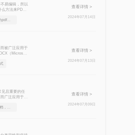
件不易编辑，所以
查看详情 >
么方法来PDF
器，然后点击进去
2024年07月14日
如何快速将图片转换为pdf，值得一试的技巧
的特点而被广泛应用于
查看详情 >
Microsoft
为docx呢？本
2024年07月13日
格式
合适的方式。
常见且重要的任
查看详情 >
的特性而广泛应用于文
而更受用户青睐。那
2024年07月09日
如何将图片转成pdf文档，分享一种简单的方法
d表格的有效方