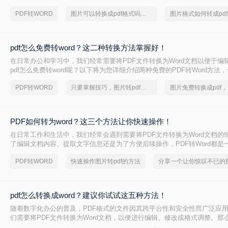
文件怎么转换成word文档呢？本文将详细介绍四种将PDF文件转换为Wor
PDF转WORD
图片可以转换成pdf格式吗，几招轻松搞定
给出一些实用的技巧和注意事项。
pdf怎么免费转word？这二种转换方法掌握好！
在日常办公和学习中，我们经常需要将PDF文件转换为Word文档以便于编
pdf怎么免费转word呢？以下将为您详细介绍两种免费的PDF转Word方法
步骤和工具特点。
PDF转WORD
只要掌握技巧，图片转pdf就不是难事
PDF如何转为word？这三个方法让你快速操作！
在日常工作和生活中，我们经常会遇到需要将PDF文件转换为Word文档的
了编辑文档内容、提取文字信息还是为了方便后续操作，PDF转Word都是
技能。那么PDF如何转为word呢？本文将介绍几种简单有效的方法，帮助你
PDF转WORD
快速操作图片转pdf的方法
Word的转换。
pdf怎么转换成word？建议你试试这五种方法！
随着数字化办公的普及，PDF格式的文件因其跨平台性和安全性而广泛应
们需要将PDF文件转换为Word文档，以便进行编辑、修改或格式调整。那么
成Word呢？下面将介绍五种将PDF转换为Word的方法，帮助您轻松应对