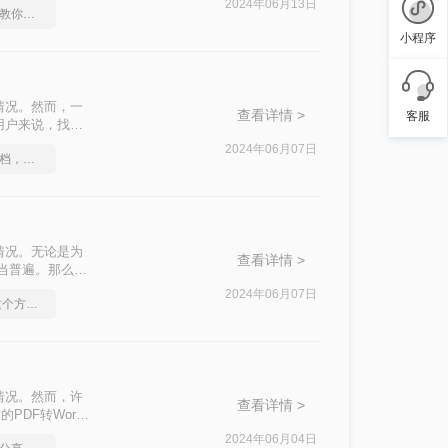
2024年06月13日
图片转换为pdf格式，教你一个方法
小程序
情况。然而，一
查看详情 >
客服
用户来说，找到
？本文将为您详细
2024年06月07日
如何将图片转成pdf文档，终于找到解决方法了
转换。
情况。无论是为
查看详情 >
当普遍。那么pdf
的转换。
2024年06月07日
图片怎么转换成pdf,这个方法你知道吗？
情况。然而，许
查看详情 >
DF转Word
F转Word的方
2024年06月04日