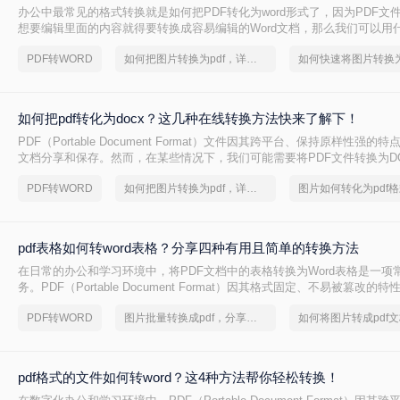
办公中最常见的格式转换就是如何把PDF转化为word形式了，因为PDF文
想要编辑里面的内容就得要转换成容易编辑的Word文档，那么我们可以用什
转word呢？给大家推荐一个好用的工具，大家可以搜索转转大师PDF转换
PDF转WORD
如何把图片转换为pdf，详细方法教学
进行在线转换。
如何把pdf转化为docx？这几种在线转换方法快来了解下！
PDF（Portable Document Format）文件因其跨平台、保持原样性强
文档分享和保存。然而，在某些情况下，我们可能需要将PDF文件转换为DOCX（
Word的文档格式），以便进行编辑、修改或进一步处理。那么如何把pdf转化
PDF转WORD
如何把图片转换为pdf，详细方法教学
图片如何转化为pdf
文将介绍几种将PDF转化为DOCX的方法，帮助用户根据自己的需求选择
pdf表格如何转word表格？分享四种有用且简单的转换方法
在日常的办公和学习环境中，将PDF文档中的表格转换为Word表格是一项
务。PDF（Portable Document Format）因其格式固定、不易被篡改
件分享和存档，但Word（Microsoft Word）文档则因其强大的编辑功能
PDF转WORD
图片批量转换成pdf，分享一种简单的方法
么pdf表格如何转word表格呢？本文将深入探讨几种将PDF表格转换为Wor
法，并分析每种方法的优缺点及适用场景。
pdf格式的文件如何转word？这4种方法帮你轻松转换！