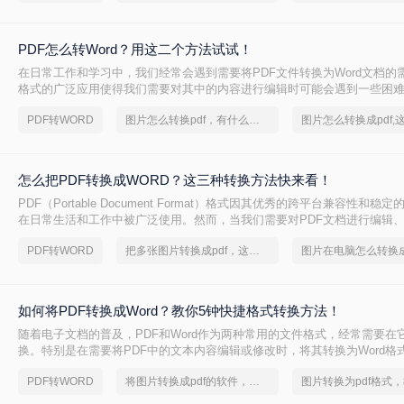
PDF怎么转Word？用这二个方法试试！
在日常工作和学习中，我们经常会遇到需要将PDF文件转换为Word文档的需
格式的广泛应用使得我们需要对其中的内容进行编辑时可能会遇到一些困难
为可编辑的Word文档则是解决这一问题的有效途径。本文将介绍PDF怎么转
PDF转WORD
图片怎么转换pdf，有什么快速的方法
法，以及一些实用的技巧和注意事项，帮助您轻松应对各种转换需求。
怎么把PDF转换成WORD？这三种转换方法快来看！
PDF（Portable Document Format）格式因其优秀的跨平台兼容性和
在日常生活和工作中被广泛使用。然而，当我们需要对PDF文档进行编辑
时，便需要将其转换为Word（DOC或DOCX）格式。那么怎么把PDF转换
PDF转WORD
把多张图片转换成pdf，这个方法赶紧学起来
面，我将详细介绍几种将PDF转换成Word文档的方法。
如何将PDF转换成Word？教你5钟快捷格式转换方法！
随着电子文档的普及，PDF和Word作为两种常用的文件格式，经常需要在
换。特别是在需要将PDF中的文本内容编辑或修改时，将其转换为Word格
见的需求。那么如何将PDF转换成Word呢？下面将详细介绍几种将PDF转换
PDF转WORD
将图片转换成pdf的软件，简单方法教你一招
法，帮助您轻松实现这一操作。