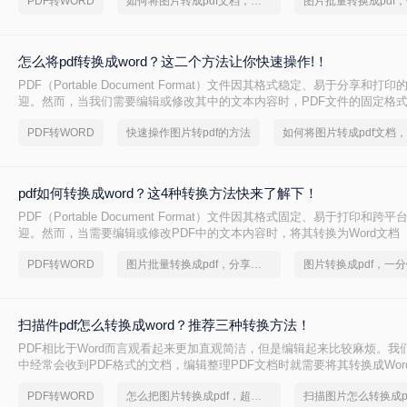
PDF转WORD
如何将图片转成pdf文档，分享一种简单的方法
法，让您轻松应对各种转换需求。
怎么将pdf转换成word？这二个方法让你快速操作!！
PDF（Portable Document Format）文件因其格式稳定、易于分享和
迎。然而，当我们需要编辑或修改其中的文本内容时，PDF文件的固定格
不便。这时，将PDF转换成Word文档（如.docx或.doc格式）就显得尤为
PDF转WORD
快速操作图片转pdf的方法
pdf转换成word呢？下面，我将详细介绍二种将PDF转换成Word的方法。
pdf如何转换成word？这4种转换方法快来了解下！
PDF（Portable Document Format）文件因其格式固定、易于打印和
迎。然而，当需要编辑或修改PDF中的文本内容时，将其转换为Word文档（如.d
格式）会更为方便。那么pdf如何转换成word呢？下面将详细介绍几种将PDF
PDF转WORD
图片批量转换成pdf，分享一种简单的方法
方法，帮助您轻松实现这一操作。
扫描件pdf怎么转换成word？推荐三种转换方法！
PDF相比于Word而言观看起来更加直观简洁，但是编辑起来比较麻烦。我
中经常会收到PDF格式的文档，编辑整理PDF文档时就需要将其转换成Wor
扫描件pdf怎么转换成word吗？你知道哪种转换方式会让排版不错乱吗？
PDF转WORD
怎么把图片转换成pdf，超高效图文教程推荐
扫描图片怎么转换成p
招！