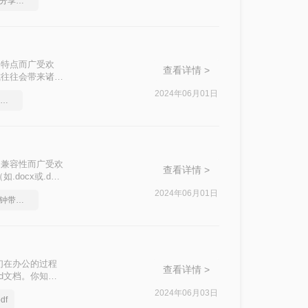
图片批量转换成pdf，分享一种简单的方法
打印的特点而广受欢
查看详情 >
式往往会带来诸多
重要。那么怎么将
2024年06月01日
如何将图片转成pdf文档，正确的操作方法
跨平台兼容性而广受欢
查看详情 >
ocx或.doc
转换成Word的
2024年06月01日
图片转换成pdf，一分钟带你了解
们在办公的过程
查看详情 >
d文档。你知道
今天就来教大家一
2024年06月03日
df