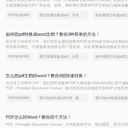
在数字化办公和学习环境中，PDF（Portable Document Format）因
文档原貌的能力而广受欢迎。然而，有时我们需要对PDF文档进行编辑或
换为Word格式就变得尤为重要。那么pdf格式的文件如何转word​呢？本文
PDF转WORD
图片批量转换成pdf，分享一种简单的方法
PDF文件转换为Word文档的方法，并探讨各自的优缺点及适用场景。
如何把pdf转换成word文档？教你3种简单的方法！
在日常工作和学习中，我们经常会遇到需要将PDF文件转换为Word文档的情
因其格式固定、不易被篡改的特点而广受欢迎，但在需要编辑或修改文档内容
档则显得更为灵活和方便。那么如何把pdf转换成word文档呢？本文将介绍
PDF转WORD
图片批量转换成pdf，分享一种简单的方法
成Word文档的实用方法，帮助您轻松应对这一需求。
怎么把pdf文档转word？教你4招快速转换！
在日常工作和学习中，我们经常需要将PDF文档转换为Word文档以便于编
PDF（Portable Document Format）格式因其良好的稳定性和跨平台
其不可编辑性也带来了一定的不便。那么怎么把pdf文档转word呢？本文
PDF转WORD
图片如何转成pdf文档，教你一招搞定
PDF文档转换为Word文档的方法，并简要概述每种方法的特点和适用场景
PDF怎么转Word？教你四个方法！
PDF（Portable Document Format）文件因其跨平台、格式固定、易