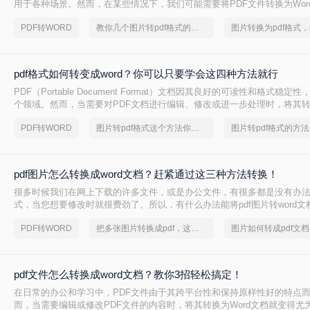
用于各种场景。然而，在某些情况下，我们可能需要将PDF文件转换为Wor
辑和修改。那么PDF怎么转Word呢？以下将详细介绍几种PDF转Word的
PDF转WORD
教你几个图片转pdf格式的方法
完成转换。
pdf格式如何转变成word？你可以只要学会这四种方法就行
PDF（Portable Document Format）文档因其良好的可读性和格式稳
个领域。然而，当需要对PDF文档进行编辑、修改或进一步处理时，将其转换
就显得尤为重要。那么pdf格式如何转变成word呢？以下是四种将PDF格式转
PDF转WORD
图片转pdf格式这个方法你学会了吗？
的常用方法：
pdf图片怎么转换成word文档？赶紧通过这三种方法转换！
很多时候我们在网上下载的许多文件，或是办公文件，有很多都是没有办法
式，当您想要修改时就很费劲了。所以，有什么办法能将pdf图片转word
呢？今日小编分享pdf图片怎么转换成word文档！
PDF转WORD
把多张图片转换成pdf，这个方法赶紧学起来
pdf文件怎么转换成word文档？教你3招轻松搞定！
在日常的办公和学习中，PDF文件由于其跨平台性和保持原样性好的特点
而，当需要编辑或修改PDF文件的内容时，将其转换为Word文档就变得尤为