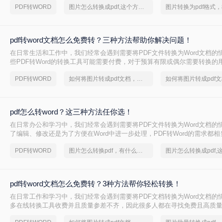
PDF转WORD
图片怎么转换成pdf,这个方法你知道吗？
pdf转word文档怎么免费转？三种方法帮助你解决问题！
在日常生活和工作中，我们经常会遇到需要将PDF文件转换为Word文档的
些PDF转Word的转换工具可能需要付费，对于预算有限或偶尔需要转换的
一种免费且高效的方法显得尤为重要。那么pdf转word文档怎么免费转呢
PDF转WORD
如何将图片转成pdf文档，转转大师帮你解决
介绍几种免费将PDF转换为Word文档的方法，帮助您轻松完成文件格式的
pdf怎么转word？这三种方法任你选！
在日常办公和学习中，我们经常会遇到需要将PDF文件转换为Word文档的
了编辑、修改还是为了方便在Word中进一步处理，PDF转Word的需求都相
怎么转word呢？以下将介绍三种高效的方法，帮助您轻松实现PDF到Word
PDF转WORD
图片怎么转换pdf，有什么快速的方法
pdf转word文档怎么免费转？3种方法帮你轻松转换！
在日常工作和学习中，我们经常会遇到需要将PDF文档转换为Word文档的
多在线转换工具收费并且质量参差不齐，因此很多人都在寻找免费且高质量的P
方法。那么pdf转word文档怎么免费转呢？本文将为您详细介绍几种免费的PD