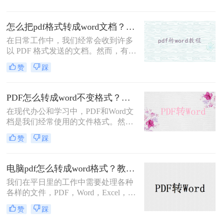
是很熟悉，建议你去转转大师PDF转
换器的官网看看，接下来小编就跟大
怎么把pdf格式转成word文档？你可以试着这样转换~
家一起聊一聊不开会员怎么把pdf转
word？下面一起看看吧。
在日常工作中，我们经常会收到许多
以 PDF 格式发送的文档。然而，有时
候我们需要编辑 PDF 文件中的内容，
赞
踩
而 PDF 文件并不是一个易于编辑的格
式。在这种情况下，将 PDF 文件转换
成 Word 文档是非常必要的。转换
PDF怎么转成word不变格式？手把手教你转换！
PDF 文件成 Word 文档的方法有很
在现代办公和学习中，PDF和Word文
多，以下是怎么把pdf格式转成word文
档是我们经常使用的文件格式。然
档方法。
而，有时我们需要将PDF文件转换成
赞
踩
Word文档以方便编辑和修改。随着技
术的发展，如今我们可以通过在线转
换工具来实现这一目标。那么，PDF
电脑pdf怎么转成word格式？教你二个免费方法！
怎么转成word不变格式呢?接下来，
我们在平日里的工作中需要处理各种
让我们一起去了解一下吧!
各样的文件，PDF，Word，Excel，
PPT多多少少都有用到，各种的工作
赞
踩
内容需要用到不同的工具，在一些的