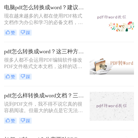
的。那么，pdf文件怎么转换成word
电脑pdf怎么转换成word？建议收藏这二种转换方法！
呢？本文将详细介绍三种方法，确保
现在越来越多的人都在使用PDF格式
你可以轻松快速地将PDF文件转换成
文档作为办公和学习的必备文档，但
可编辑的Word格式。
是可惜由于PDF本身的限制，导致其
赞
踩
不能很方便的转换回文字形式，又或
者较难把原有的文档格式很好的还原
出来，这里小编总结一些电脑pdf怎么
pdf怎么转换成word？这三种方法你可以试试！
转换成word的方法推荐给大家，方便
很多人都不会运用PDF编辑软件修改
日常应用。
PDF文件格式文本文档，这样的话，
碰到了这类文件格式该如何处理呢？
赞
踩
实际上有效的方法便是将其转为Word
文件格式，那样就可以轻轻松松对文
档进行修改啦！那么pdf怎么转换成
pdf怎么样转换成word文档？三种操作方法分享给你！
word呢？下面来给大家讲讲pdf文档转
说到PDF文件，我不得不说它真的很
换成word文档的方法。
容易阅读。但最大的缺点是它无法修
改。在这个时候，我们只能无奈叹
赞
踩
息。我们想要将PDF文件变成我们可
以修改的格式，我们需要使用一些方
法来实现它。比如说pdf怎么样转换成