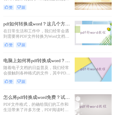
不管是出于编辑需要，还是为了方便
赞
踩
和共享，将PDF转换为Word是一个十
分常见的需求。虽然市面上有很多在
线工具和软件可以完成这项任务，但
pdf如何转换成word？这几个方法教你轻松转换！
是选择一个高效且易于使用的工具非
在日常生活和工作中，我们经常会遇
常重要。在本文中，我们将向您介绍
到需要将PDF文件转换为Word文档的
如何将pdf转换成word，并提供一些值
情况。转换后的文档可以方便地进行
得信赖的工具供您选择。
赞
踩
编辑、排版和分享，满足不同的需
求。本文将详细介绍pdf如何转换成
word方法，帮助您轻松实现转换。
电脑上如何将pdf转换成word？分享3种简单方法~
随着电子文档的日益普及，我们经常
会接触到各种格式的文件，其中PDF
和Word文档是最常见的两种格式。有
赞
踩
时候我们可能需要将PDF转换成
Word，以便编辑或修改其中的内容。
本文将介绍电脑上如何将pdf转换成
怎么将pdf转换成word免费？试试下面的几种方法！
word方法，帮助你在电脑上快速将
PDF文件格式，的确给我们的工作和
PDF文档转换成可编辑的Word文档。
生活带来了许多方便，PDF阅读时，