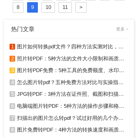
排版混乱，这样处理起来也是十分的
8
9
10
11
>
麻烦。为什么会乱码呢？要怎样才不
会乱码？
热门文章
更多 >
1
图片如何转换pdf文件？四种方法实测对比，附各场景最优选！
2
照片转PDF：5种方法的文件大小限制和画质保留实测！
3
图片转PDF免费：5种工具的免费额度、水印和文件限制对比！
4
怎么图片转pdf？五种免费方法对比与实操指南（附详细表格）！
5
JPG转PDF：3种方法在证件照、截图和扫描件上的转换精度差异！
6
电脑端图片转PDF：5种方法的操作步骤和格式保留对比！
7
扫描出的图片怎么转pdf？试过好用的几个办法！
8
图片免费转PDF：4种方法的转换速度和画质损失对比！