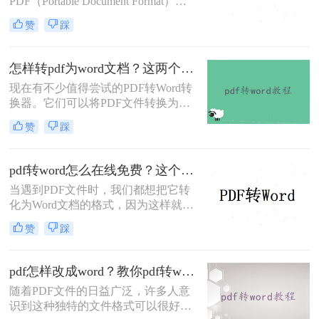
PDF（Portable Document Format）成
为了一种非常常见的电子文档格式。
赞
踩
然而，有时候我们需要对PDF文件进
行编辑或修改，这时候将其转换成
Word文档就非常有必要了。 那么，
怎样转pdf为word文档？这两个方法让效率翻倍~
不开会员怎么pdf在线转word呢？下面
现在有不少值得尝试的PDF转Word转
一起看看吧。
换器。它们可以将PDF文件转换为可
编辑的Word文档。同时，一些转换器
赞
踩
还提供额外的功能，例如保持原始格
式和布局、支持批量转换等选项，使
我们在处理和编辑文档时更加灵活。
pdf转word怎么在线免费？这个方法可以帮到你！
如果你也在找PDF转Word免费转换器
当遇到PDF文件时，我们都想把它转
的话，下面小编就来分享下怎样转pdf
化为Word文档的格式，因为这样就能
为word文档吧！
编辑PDF文件了。那么你知道怎么pdf
赞
踩
转word怎么在线免费吗？说到格式转
换，大家了解的有多少呢？今天我们
就来看看是怎么将#other#的，下次遇
pdf怎样改成word？教你pdf转word在线免费方法！
到这种问题就不用担心了。
随着PDF文件的日益广泛，许多人意
识到这种独特的文件格式可以很好地