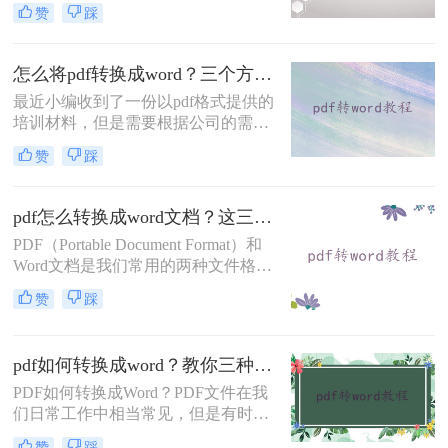
可以固定版面不跳格式，但是PDF也
赞
踩
并非万能的使用场景，比如PDF的内
容需要更好的时候，就会比较麻烦，
选择PDF格式的内容需要更好的时
怎么将pdf转换成word？三个方法轻松完成！
候，就会比较麻烦，选择PDF格式的
最近小编收到了一份以pdf格式提供的
时候，PDF格式也不是万能的，比如
培训材料，但是需要根据公司的需求
编辑内容的时候，就会比较麻烦，需
进行个性化调整和定制化设计，不能
要转换成Word的格式，但是怎么将
赞
踩
完全照搬照抄。为了确保培训课程与
pdf转换成word免费需要用PDF转换工
公司的要求契合并提高培训效果，那
具，下面我们将学习PD
就需要将培训材料转换为可编辑的
pdf怎么转换成word文档？这三个方法轻松实现文档格式转换！
word格式。小编也有一些能够PDF转
PDF（Portable Document Format）和
Word的软件，一键就快速解决了文件
Word文档是我们常用的两种文件格
格式转换的问题，那如果你不知道怎
式。有时我们需要将PDF文件转换成
么将pdf转换成word，下面小编就开始
赞
踩
Word文档来编辑或进行其他操作，但
分享！
很多人并不清楚如何实现这一功能。
今天，我将详细介绍pdf怎么转换成
pdf如何转换成word？教你三种好用的方法！
word文档方法，帮助您轻松将PDF文
件转换成可编辑的Word文档。
PDF如何转换成Word？PDF文件在我
们日常工作中相当常见，但是有时我
们需要将PDF文件转换为可编辑的
赞
踩