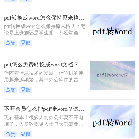
换工具，可以将PDF转换为可编辑的
Word文档，然后直接在文档中修改和
调整条款，轻松完成编辑任务。大家
pdf转换成word怎么保持原来格式？四个方法教你正确打开！
知道pdf怎么免费转word吗？下面小编
pdf转换成word怎么保持原来格式？无
告诉你们~
论是上班族还是学生党，都经常会碰
到需要给文件转格式的问题，PDF文
赞
踩
件一般不好直接编辑，需要转成word
文件再进行编辑，但遇见不好用的转
换器，转换完的文件简直乱七八糟。
pdf怎么免费转换成word文档？亲测好用的方法分享！
所以这里给大家推荐几个好用的PDF
转换方法。
伴随着信息技术的发展，计算机的使
用越来越频繁，其中办公软件的普及
也使大家的工作效率越来越高，对于
赞
踩
很多人来说，电脑已经成为生活的一
部分。但仍有许多软件功能不够熟
练，相应的操作要求也越来越高，其
不开会员怎么把pdf转word？试试这二个方法！
中还有 PDF文件格式转换，想要将
现在基本上很多人的办公都离不开电
pdf转换成word文档，这个问题把握好
脑了，大多数职场人士每天都需要处
了，可以让工作更快捷，对于这种pdf
理各种各样的办公文件，而文件的格
转word之后怎么编辑，下面一看看pdf
赞
踩
式转换也是经常遇到的，如果你还不
怎么免费转换成word文档吧。