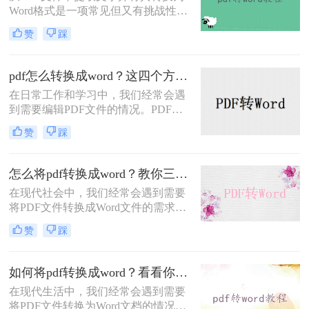
Word格式是一项常见但又有挑战性的
任务。无论是为了编辑、复制或者重
赞
踩
新格式化内容，将PDF转为Word可以
提供更多的灵活性和便利性。在本文
中，我们将介绍pdf转word怎么转换方
pdf怎么转换成word？这四个方法教你轻松搞定！
法，帮助您实现这一转换。
在日常工作和学习中，我们经常会遇
到需要编辑PDF文件的情况。PDF文
件格式的普及使得我们可以在不同的
赞
踩
设备上阅读和分享文件，但它也带来
了一些不便，比如无法直接编辑的问
题。幸运的是，现在有一种简单而高
怎么将pdf转换成word？教你三个方法！
效的方法可以解决这个问题，那就是
在现代社会中，我们经常会遇到需要
将PDF文件转换为Word文件。本文将
将PDF文件转换成Word文件的需求。
为大家介绍pdf怎么转换成word方法，
无论是为了编辑文本内容，还是为了
下面一起看看吧。
赞
踩
复制、粘贴或进行其他操作，将PDF
转换成Word可以极大地方便我们的工
作和学习。那么，怎么将pdf转换成
如何将pdf转换成word？看看你最适合哪种方法！
word呢？本文将为大家提供详细的教
在现代生活中，我们经常会遇到需要
程及推荐一些高效的软件，帮助大家
将PDF文件转换为Word文档的情况。
顺利完成转换任务。