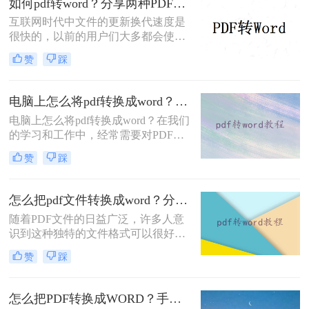
如何pdf转word？分享两种PDF文件转换方式！
word文档。那么问题来了，怎么pdf转
互联网时代中文件的更新换代速度是
word呢？方法如下，快来Mark吧！
很快的，以前的用户们大多都会使用
Word文档来记录各种信息，随着技术
赞
踩
的进步，近两年来PDF文档愈发火爆
起来，虽然没有完全取代Word文档，
但是PDF文档的应用范围是越来越广
电脑上怎么将pdf转换成word？下面二种方法马上教会你
了。无论是PDF文档还是Word文档，
电脑上怎么将pdf转换成word？在我们
最主要的作用还是为用户们提供方
的学习和工作中，经常需要对PDF文
便，特殊情况下这两种文档是可以互
档进行转换。转换时，大家是否遇到
相转换格式的，那么如何将pdf转换成
赞
踩
过PDF转换乱码、转换时排版错乱、
word呢？今天就是跟大家分享下两种
转换后还是图片、转换速度慢等问
PDF文件转换方式。
题？
怎么把pdf文件转换成word？分享一种简单方法~
随着PDF文件的日益广泛，许多人意
识到这种独特的文件格式可以很好地
保护里面的数据和数据，但当需要修
赞
踩
改时却很难下手。想要修改PDF文
件，最好的方法就是将pdf文件转换成
word，在Word文档上面修改，那么怎
怎么把PDF转换成WORD？手把手教你在线转换！
么把pdf文件转换成word呢？下面一起