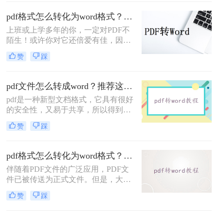
情况下我们需要把PDF转换为Word格
式，很多初入职场的小伙伴不清楚电
pdf格式怎么转化为word格式？三种操作方法分享给你！
脑pdf怎么转成word格式，那么小编下
上班或上学多年的你，一定对PDF不
面就来分享二个免费转换方法，一起
陌生！或许你对它还倍爱有佳，因为
来看看吧。
不管在哪它都能保留住你设置好的文
赞
踩
档格式！不过，有时候你对它可能也
咬牙切齿！因为想从中复制些内容却
经常遇到重重阻碍...但，若是PDF能
pdf文件怎么转成word？推荐这二种方法！
随时转成Word文档，这种障碍也就不
pdf是一种新型文档格式，它具有很好
存在啦，它依旧是你的宠儿~
的安全性，又易于共享，所以得到了
广泛的应用。我们认可它的优点，同
赞
踩
时也要接受它的缺点，比如说pdf不是
很好编辑，为此我们想了很多解决方
法，有人说可以把pdf转换成word。下
pdf格式怎么转化为word格式？教大家几个转换方法！
面我们先来看看pdf文件怎么转成word
伴随着PDF文件的广泛应用，PDF文
方法。
件已被传送为正式文件。但是，大多
数人仍然偏爱使用Word进行编辑，无
赞
踩
法处理手边的PDF文件。pdf格式怎么
转化为word格式？别害怕，今天小编