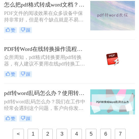
就为大家解答。在小编通过几个在小
怎么把pdf格式转成word文档？教你一种简单好用的转换方法！
编实践中将PDF转化为Word文档的方
PDF文件的阅读效果在众多设备中保
法之后，给大家整理了pdf转word的方
持非常好，但是有个缺点就是不易编
法。
辑，有些不想被别人编辑内容的朋友
赞
踩
呢，就喜欢把文档做成PDF格式的，
这样既不影响观看又不易被篡改。不
过，当你办公整理资料的时候需要将
PDF转Word在线转换操作流程：从上传到下载1分钟搞定！
文档内容复制下来，接到都是PDF格
众所周知，pdf格式转换要用pdf转换
式的文档，那就很心累了。这时候就
器，有人建议不要用在线pdf转换工
需要把pdf格式转成word文档了，那么
具，认为存在一定风险，有可能泄露
怎么把pdf格式转成word文档呢？下面
赞
踩
文件内容。其实，只有你选择一款足
讲讲在线转换方法。
够专业，足够安全的pdf在线转换器，
这些问题都是可以避免的。下面小编
pdf转word乱码怎么办？使用转转大师试一试！
就给大家推荐一款，顺便看看pdf转
pdf转word乱码怎么办？我们在工作中
word在线转换怎么操作?
经常会遇到这个问题，客户向你发来
PDF文件，但是我们要修改、复制文
赞
踩
字或者是要将里面的图片导出来，需
要转格式，但是在转换的过程中，经
<
1
2
3
4
5
6
7
常会遇到的一个问题，那就是乱码和