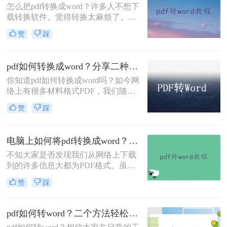
怎么把pdf转换成word？许多人不想下
看看这个方法吧。
载转换软件。觉得转换太麻烦了。那
么是否有在线转换方法？当然是有
赞
踩
的，在线pdf转word简单快捷，方便转
换数量少的朋友。那么，下面一起来
看看在线转换的方法吧。
pdf如何转换成word？分享二种简单方法~
你知道pdf如何转换成word吗？如今网
络上有很多材料格式PDF，我们随便
下载的一份文件可能都是PDF格式
赞
踩
的，当你想要复制里面的内容或者是
直接使用时，就会发现PDF格式的文
件不好编辑，我们要编辑则需要将pdf
电脑上如何将pdf转换成word？分享2种简单方法~
如何转换成word，那么如何将PDF转
换Word呢？今日小编为大家解答这个
不知大家是否发现我们从网络上下载
让很多人好奇的问题，下面一起看看
到的许多信息大都为PDF格式。虽然
吧。
说该文件的格式是非常好用，而且极
赞
踩
其清晰，演示起来非常的方便快捷，
但是这样优秀的格式还是有着一定的
缺陷的，就是我们只能够对这种格式
pdf如何转word？二个方法轻松完成！
进行查看，而我们不能够对它进行修