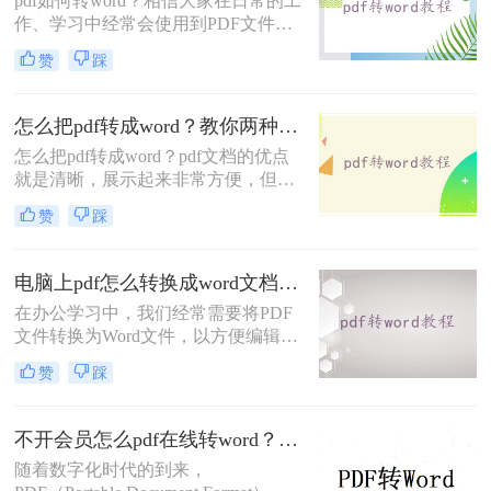
pdf如何转word？相信大家在日常的工
改，导致文档中如果有小错误，大家
作、学习中经常会使用到PDF文件，
也是没有办法能够直接进行修改的
一般我们都是用它来传输或者是保存
赞
踩
文件的，非常方便。但是也有一个问
题，PDF文件不易编辑修改，因此很
多小伙伴们都会选择将PDF文件转换
怎么把pdf转成word？教你两种PDF文件转换方法！
成Word再编辑修改，今天就来给大家
怎么把pdf转成word？pdf文档的优点
分享二种PDF转Word的方法，记得收
就是清晰，展示起来非常方便，但是
藏再看！
我们的pdf文档中的任何内容都是不能
赞
踩
够进行编辑修改的，如果我们想要修
改文档中错误的内容，我们这个时候
可以选择格式转换，把pdf文件给转换
电脑上pdf怎么转换成word文档？你可以试着这样在线转换~
为word文档就可以了！下面一起看看
在办公学习中，我们经常需要将PDF
二种方法。
文件转换为Word文件，以方便编辑和
排版。但是，很多人在尝试转换时却
赞
踩
遇到了困难。今天，我们就来介绍一
款简单易用的PDF转Word工具，让你
轻松转换，愉快办公！
不开会员怎么pdf在线转word？分享一个实用免费的方法！
随着数字化时代的到来，