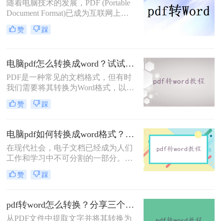
随着电脑技术的发展，PDF (Portable
Document Format)已成为互联网上最
受欢迎的文档格式之一。然而，在某
赞
踩
些情况下，我们可能需要将PDF文件
转换为可编辑的Word文档，这样我们
可以更方便地修改和重新使用文档内
电脑pdf怎么转换成word？试试这三个转换方法！
容。本文将向您介绍电脑上pdf转word
文档怎么转方法，帮助您轻松地将
PDF是一种常见的文档格式，但有时
PDF文件转换为Word文档。
我们需要将其转换为Word格式，以便
编辑、修改或复制其中的内容。那
赞
踩
么，电脑pdf怎么转换成word呢？本文
将为您详细介绍几种简单又实用的方
法。
电脑pdf如何转换成word格式？教你二种好用的方法！
在现代社会，电子文档已经成为人们
工作和学习中不可分割的一部分。有
时我们可能会在电脑中收到一些重要
赞
踩
的PDF文件，但由于一些需要进行编
辑、修改或复用的原因，我们需要将
其转换成Word格式。本文将详细介绍
pdf转word怎么转换？分享三个简单的方法！
电脑pdf如何转换成word格式。​
从PDF文件中提取文字并将其转换为