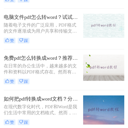
Word文档，以方便我们进行编辑。那
么，该怎样有效地将PDF文件转换为
Word文档呢？下面一起看看吧。
电脑文件pdf怎么转word？试试下面的几种方法！
随着电子文件的广泛应用，PDF格式
的文件逐渐成为用户共享和传输文件
的首选。然而，有时候我们需要对
赞
踩
PDF文件进行编辑，PDF与Word格式
之间的转换就显得尤为重要。本文将
为大家详细介绍电脑文件pdf怎么转
免费pdf怎么转换成word？推荐这三种方法给你！
word的方法。
在日常的办公生活中，越来越多的文
件和资料以PDF格式存在。然而有时
我们需要对这些PDF文件进行修改、
赞
踩
编辑或重新利用其中的内容，而面对
无法直接编辑的PDF格式，PDF转
Word的方法就很重要了。但是大家了
如何把pdf转换成word文档？分享三种简单方法~
解哪些pdf转word技巧呢？下面就教大
在现代数字化时代，PDF和Word是我
家免费pdf怎么转换成word方法，快来
们生活中常用的文档格式。然而，有
看看有没有适合你的吧！
时候我们需要将PDF转换成Word文
赞
踩
档，以方便编辑、更改或重复利用其