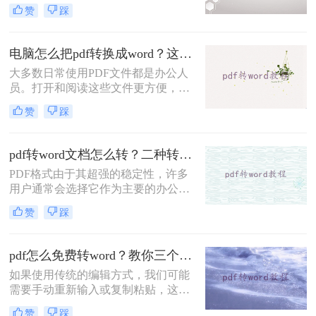
保护里面的数据和数据，但当需要修
赞
踩
改时却很难下手。想要修改PDF文
件，最好的方法就是将pdf改成word，
在Word文档上面修改，那么pdf怎样
电脑怎么把pdf转换成word？这两种方法很方便！
改成word呢？下面一起看看吧！
大多数日常使用PDF文件都是办公人
员。打开和阅读这些文件更方便，但
在PDF中添加一些内容更困难，这需
赞
踩
要转换PDF文件的格式。电脑怎么把
pdf转换成word？很多人可能不不知道
怎么转换。那么今天就来给大家分享
pdf转word文档怎么转？二种转换方法了解一下！
一下pdf转word的方法。
PDF格式由于其超强的稳定性，许多
用户通常会选择它作为主要的办公文
件。然而，在一些特殊的时刻，优势
赞
踩
会逐渐转化为缺点。例如，如果你想
学习PDF文件的一些内容，你需要把
它们转换成Word来复制它们。那么，
pdf怎么免费转word？教你三个方法！
pdf转word文档怎么转呢？这里分享二
如果使用传统的编辑方式，我们可能
个简单的操作方法。让我们来看看。
需要手动重新输入或复制粘贴，这样
既费时又容易出错；但借助了文档转
赞
踩