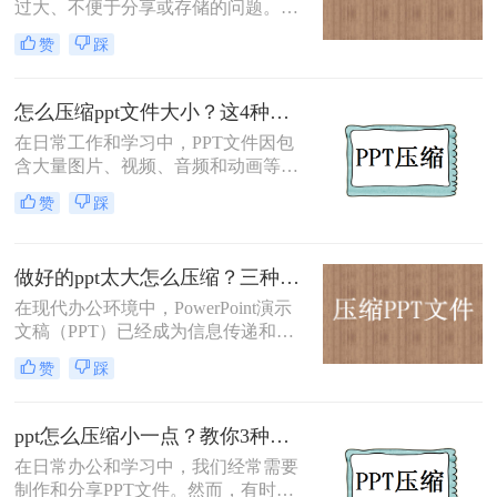
过大、不便于分享或存储的问题。那
么ppt怎么压缩变小呢？本文将介绍两
赞
踩
种实用的PPT压缩方法，帮助您轻松
将PPT文件压缩变小。
怎么压缩ppt文件大小？这4种压缩方法可以了解下！
在日常工作和学习中，PPT文件因包
含大量图片、视频、音频和动画等多
媒体元素，往往导致文件体积过大，
赞
踩
这不仅占用存储空间，还会影响文件
传输速度和打开速度。那么怎么压缩
ppt文件大小呢？为了优化PPT文件的
做好的ppt太大怎么压缩？三种高效压缩方法助你轻松减负!
存储和传输效率，本文将介绍四种实
用的PPT文件压缩方法。
在现代办公环境中，PowerPoint演示
文稿（PPT）已经成为信息传递和展
示的重要工具。然而，随着多媒体内
赞
踩
容的增加，PPT文件体积往往变得非
常庞大，这不仅影响了文件的传输效
率，也增加了存储成本。为了帮助您
ppt怎么压缩小一点？教你3种简单实用的压缩方法!
解决做好的ppt太大怎么压缩问题，本
在日常办公和学习中，我们经常需要
文将介绍三种有效的PPT压缩方法。
制作和分享PPT文件。然而，有时文