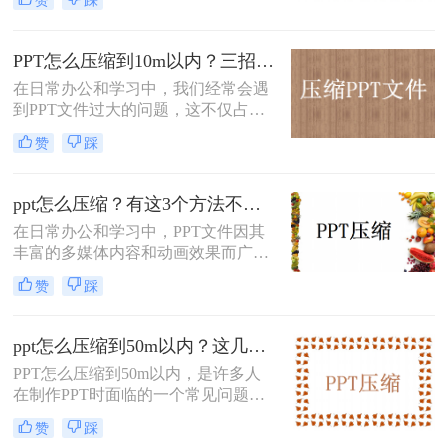
而，随着多媒体元素的增加，如高清
图片、音频和视频等，PPT文件的体
积往往会变得异常庞大，这不仅占用
PPT怎么压缩到10m以内？三招教你给PPT“瘦身”！
大量的存储空间，还会影响文件的传
在日常办公和学习中，我们经常会遇
输效率。那么怎样压缩ppt大小呢？本
到PPT文件过大的问题，这不仅占用
文将介绍几种有效的PPT压缩方法，
了大量的存储空间，还可能影响文件
帮助你轻松解决这一问题。
赞
踩
的传输速度。特别是在需要上传到网
络或发送给其他人时，文件大小的限
制往往令人头疼。那么，如何将PPT
ppt怎么压缩？有这3个方法不用愁！
文件压缩到10M以内呢？下面将介绍
在日常办公和学习中，PPT文件因其
三个实用方法。
丰富的多媒体内容和动画效果而广受
欢迎，但这也导致了文件体积较大，
赞
踩
不便于分享和存储。那么ppt怎么压缩
呢？本文将详细介绍几种PPT文件压
缩的方法，帮助用户轻松减小文件大
ppt怎么压缩到50m以内？这几招让你的PPT秒瘦身！
小。
PPT怎么压缩到50m以内，是许多人
在制作PPT时面临的一个常见问题。
PPT文件过大不仅会占用电脑的存储
赞
踩
空间，还会导致分享和传输过程中的