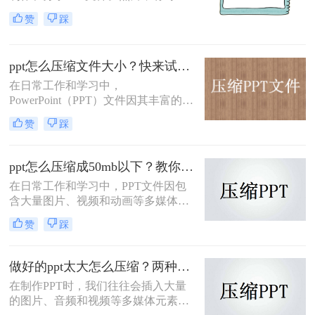
件过大可能导致分享或传输不便。为
赞
踩
了解决ppt怎么压缩小一点问题，我们
可以采取一些有效的方法来压缩PPT
文件，使其大小控制在合理范围内。
ppt怎么压缩文件大小？快来试试这3种高效压缩方法！
本文将介绍三种实用的PPT压缩方
法，帮助你轻松实现这一目标。
在日常工作和学习中，
PowerPoint（PPT）文件因其丰富的多
媒体内容而广受欢迎。然而，随着内
赞
踩
容的增加，文件体积也相应增大，这
不仅影响了存储效率，还可能阻碍文
件的快速传输。为了帮助您解决ppt怎
ppt怎么压缩成50mb以下？教你3种高效压缩方法！
么压缩文件大小问题，本文将介绍三
在日常工作和学习中，PPT文件因包
种有效的方法来压缩PPT文件大小。
含大量图片、视频和动画等多媒体元
素，往往会导致文件体积过大，不仅
赞
踩
占用存储空间，还会影响文件传输速
度和打开速度。为了将PPT文件压缩
至50MB以下，那么ppt怎么压缩成
做好的ppt太大怎么压缩？两种压缩方法帮你解决！
50mb以下呢？本文将介绍三种实用的
在制作PPT时，我们往往会插入大量
方法。
的图片、音频和视频等多媒体元素，