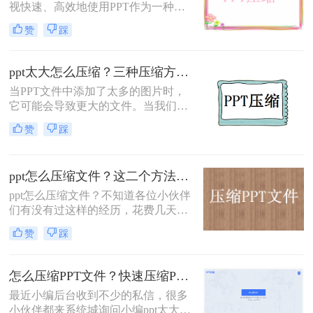
视快速、高效地使用PPT作为一种常
见的演示工具。但是，一个常见的问
赞
踩
题是，PPT文件通常非常大，特别是
当它包含大量的图片、音频或视频
时。这对于发送文件或将其上传到云
ppt太大怎么压缩？三种压缩方法教会你！
存储服务的人来说，可能会成为一个
当PPT文件中添加了太多的图片时，
问题。因此，了解ppt压缩文件怎么压
它可能会导致更大的文件。当我们处
缩最小是非常有用的。在本指南中，
理更大的PPT文件时，我们可能会遇
我们将逐步介绍一些技巧和方法来压
赞
踩
到一些问题，这需要我们学习PPT压
缩PPT文件。
缩操作。你知道PPT太大怎么压缩
吗？下面一起看看吧。
ppt怎么压缩文件？这二个方法可以解决你的烦恼！
ppt怎么压缩文件？不知道各位小伙伴
们有没有过这样的经历，花费几天时
间做好的PPT文件因为太大分享不
赞
踩
了，文件太大还占用电脑内存，影响
电脑运行速度。
怎么压缩PPT文件？快速压缩PPT的方法教程分享给你！
最近小编后台收到不少的私信，很多
小伙伴都来系统城询问小编ppt太大怎