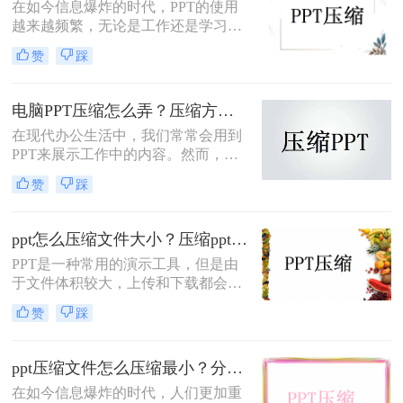
PPT压缩方法，帮助您轻松将文件大
在如今信息爆炸的时代，PPT的使用
小压缩到最小。
越来越频繁，无论是工作还是学习
中，我们都离不开这个展示工具。然
赞
踩
而，众所周知的是，PPT文件通常会
占用很大的存储空间，给我们的电脑
和移动设备带来了很大的负担。那
电脑PPT压缩怎么弄？压缩方法过来看！
么，ppt压缩文件怎么压缩最小呢？本
在现代办公生活中，我们常常会用到
文将为您揭秘压缩PPT文件的技巧，
PPT来展示工作中的内容。然而，随
让您的PPT文件变得更加轻盈。
着使用时间的增加，我们会发现PPT
赞
踩
文件会变得越来越大，占用了我们宝
贵的存储空间。那么电脑PPT压缩怎
么弄呢？为了解决这个问题，我们需
ppt怎么压缩文件大小？压缩ppt的4个实用办法！
要学习一些压缩PPT的技巧。
PPT是一种常用的演示工具，但是由
于文件体积较大，上传和下载都会耗
费较长时间。为了提高用户体验，减
赞
踩
少加载时间，我们需要学会ppt怎么压
缩文件大小。本文将为您详细介绍压
缩PPT文件大小的方法。
ppt压缩文件怎么压缩最小？分享一个超实用的方法！
在如今信息爆炸的时代，人们更加重