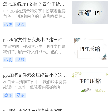
怎么压缩PPT文档？四个干货教程不要错过！
帮助您轻松解决做好的ppt太大怎么压
缩问题。
PPT文档在演示和分享中扮演着重要
角色，但随着内容的丰富和多媒体元
素的增加，PPT文件的大小也会相应
赞
踩
增大，给存储和传输带来不便。为了
有效地减小PPT文档的大小，我们可
以采用多种方法进行压缩。那么怎么
ppt压缩文件怎么变小？这三种方法值得尝试一下！
压缩PPT文档呢？本文将详细介绍几
​在日常的工作和学习中，PPT文件是
种常用的PPT文档压缩方法，帮助您
我们常用的一种文件格式。然而，随
轻松管理PPT文件。
着内容的不断增加和素材的丰富，
赞
踩
PPT文件往往会变得越来越大，这不
仅会占用大量的存储空间，还可能影
响文件的传输速度和编辑效率。因
ppt压缩文件怎么压缩最小？这几个方法可行！
此，我们需要掌握一些实用的方法来
​在日常生活和工作中，我们经常需要
压缩PPT文件，使其变小。那么PPT
处理PPT文件，但随着内容的增加和
压缩文件怎么变小呢？本文将介绍三
素材的丰富，PPT文件大小往往会逐
种有效的PPT压缩方法，帮助您轻松
赞
踩
渐增大。这不仅会占用大量存储空
减小文件大小。
间，还可能影响文件的传输速度和编
辑效率。因此，将PPT文件压缩至最
ppt如何压缩？三种快速压缩的办法，手把手教会大家！