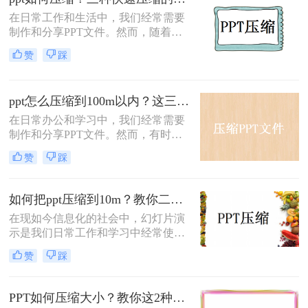
小变得至关重要。那么PPT压缩文件
在日常工作和生活中，我们经常需要
怎么压缩最小呢？本文将为您介绍一
制作和分享PPT文件。然而，随着内
些实用的方法，帮助您实现PPT文件
容的丰富和素材的增加，PPT文件往
的最大化压缩。
赞
踩
往会变得越来越大，这不仅占据了大
量的存储空间，还可能导致传输和分
享的不便。因此，压缩PPT文件成为
ppt怎么压缩到100m以内？这三种方法学习一下！
了一个必要的操作。那么PPT如何压
缩呢？本文将详细介绍PPT压缩的方
在日常办公和学习中，我们经常需要
法与步骤，帮助您轻松减小文件大
制作和分享PPT文件。然而，有时文
小。
件过大可能导致分享或传输不便。为
赞
踩
了解决这个问题，我们可以采取一些
有效的方法来压缩PPT文件，使其大
小控制在100M以内。那么ppt怎么压
如何把ppt压缩到10m？教你二种最简单的方法！
缩到100m以内呢？本文将介绍几种实
在现如今信息化的社会中，幻灯片演
用的PPT压缩方法，帮助你轻松实现
示是我们日常工作和学习中经常使用
这一目标。
的一种工具。然而，随着我们制作的
赞
踩
PPT文件越来越多、越来越复杂，文
件大小也逐渐增大，这给我们分享和
传输PPT带来了困扰。有时，我们会
PPT如何压缩大小？教你这2种PPT压缩方法！
发现PPT文件太大无法通过电子邮件