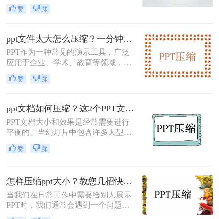
遇到过PPT文档太大，无法上传的情
赞
踩
况。那么，你通常如何处理这种情况
呢？今天小编与您分享怎么压缩ppt的
方法，如果您感兴趣，不妨尝试下小
ppt文件太大怎么压缩？一分钟学会2种压缩方法，有效减小文件体积
编分享的ppt压缩方法。
PPT作为一种常见的演示工具，广泛
应用于企业、学术、教育等领域，但
是，随着演示多媒体内容越来越多和
赞
踩
演示软件本身的功能越来越强大，有
时候文件大小可能会变得很大，从而
导致加载速度变慢或无法发送。因
ppt文档如何压缩？这2个PPT文件压缩方法赶紧收藏！
此，ppt文件太大怎么压缩，提高文件
PPT文档大小和效果是经常需要进行
的可分享性和便携性，也成了一个十
平衡的。当幻灯片中包含许多大型媒
分重要的问题。下面介绍2种常PPT压
体、动画、图像或视频时，PPT文档
缩方法。
赞
踩
的大小将快速增加，这可能会导致文
件太大而无法发送或共享。但是，如
果文件太小，则内容质量和清晰度可
怎样压缩ppt大小？教您几招快速操作！
能会受到影响。本文将介绍ppt文档如
何压缩，以便您可以更容易地分享和
当我们在日常工作中需要给别人展示
传递。
PPT时，我们通常会遇到一个问题，
那就是PPT文件过大，无法发送或上