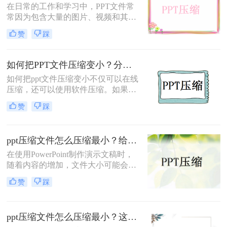
在日常的工作和学习中，PPT文件常
发送，或者上传到网络时需要很长时
常因为包含大量的图片、视频和其他
间。
媒体元素而变得庞大，这给存储和分
赞
踩
享带来了诸多不便。那么PPT如何压
缩大小​呢？为了解决这个问题，本文
将介绍二种实用的方法，帮助您轻松
如何把PPT文件压缩变小？分享三种PPT压缩方法！
压缩PPT文件的大小。
如何把ppt文件压缩变小不仅可以在线
压缩，还可以使用软件压缩。如果要
选在线ppt压缩，小编会选择转转大师
赞
踩
PPT在线压缩，该网站不仅可以实现
PPT文档的压缩，还可以实现各种文
件的在线压缩。可以来尝试一下哦。
ppt压缩文件怎么压缩最小？给大家介绍四个常用方法！
在使用PowerPoint制作演示文稿时，
随着内容的增加，文件大小可能会迅
速增长。过大的PPT文件不仅占用存
赞
踩
储空间，还会影响分享和传输的效
率。因此，学会如何压缩PPT文件变
得尤为重要。那么ppt压缩文件怎么压
ppt压缩文件怎么压缩最小？这二个方法可行！
缩最小呢？本文将介绍四种实用的