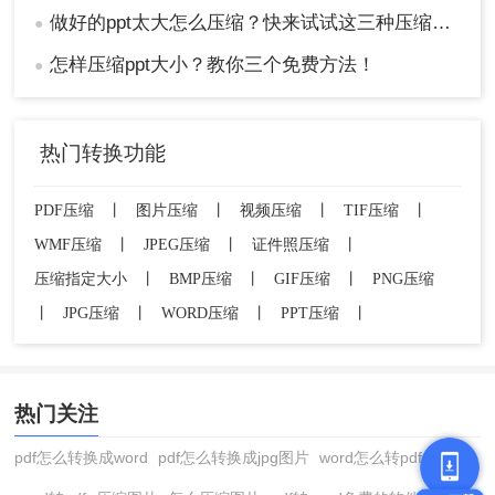
做好的ppt太大怎么压缩？快来试试这三种压缩方法！
●
怎样压缩ppt大小？教你三个免费方法！
●
热门转换功能
PDF压缩
丨
图片压缩
丨
视频压缩
丨
TIF压缩
丨
WMF压缩
丨
JPEG压缩
丨
证件照压缩
丨
压缩指定大小
丨
BMP压缩
丨
GIF压缩
丨
PNG压缩
丨
JPG压缩
丨
WORD压缩
丨
PPT压缩
丨
热门关注
pdf怎么转换成word
pdf怎么转换成jpg图片
word怎么转pdf