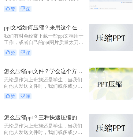
么压缩变小，小编一开始也不知道，
赞
踩
于是到网上搜集了相关资料，总算找
到了怎么压缩PPT文件的方法，详细
内容小编都放在下面的文章中了，大
ppt文档如何压缩？来用这个在线方法看看！
家有需要的话，可以来转转大师看看
我们有时会经常下载一些ppt文档用于
小编带来的方法哦。
工作，或者自己的ppt图片质量太刀导
致了了ppt体积大，打开速度慢，那
赞
踩
ppt文档如何压缩？压缩文档的大小，
不仅可以节省存储空间，而且可以提
升打开和传输文件的速度，下面给大
怎么压缩ppt文件？学会这个方法就不难！
家分享一招免费ppt文件压缩的好方
无论是作为上班族还是学生，当我们
法，一键就能轻松搞定。
向他人发送文件时，我们或多或少都
遇到过PPT文档太大，无法上传的情
赞
踩
况。那么，你通常如何处理这种情况
呢？今天小编与您分享怎么压缩ppt文
件的方法，如果您感兴趣，不妨尝试
怎么压缩ppt？三种快速压缩的办法，手把手教会大家！
下小编分享的压缩ppt文档方法。
无论是作为上班族还是学生，当我们
向他人发送文件时，我们或多或少都