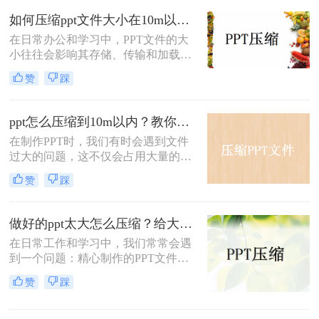
PPT文件大小成为了一个必要的操
如何压缩ppt文件大小在10m以内？这三个方法帮你解决问题！
作。那么如何压缩ppt文件大小呢？本
文将介绍两种压缩PPT文件大小的方
在日常办公和学习中，PPT文件的大
法。
小往往会影响其存储、传输和加载速
度。将PPT文件压缩到10M以内，不
赞
踩
仅可以节省存储空间，还能提高文件
传输效率。那么如何压缩ppt文件大小
在10m以内呢？本文将介绍三种压缩
ppt怎么压缩到10m以内？教你二个压缩方法！
PPT文件大小的方法。
在制作PPT时，我们有时会遇到文件
过大的问题，这不仅会占用大量的存
储空间，还会影响文件的传输速度和
赞
踩
分享便利性。那么PPT怎么压缩到
10M以内呢？本文将介绍两种将PPT
压缩到10M以内的方法。
做好的ppt太大怎么压缩？给大家介绍三个常用办法！
在日常工作和学习中，我们常常会遇
到一个问题：精心制作的PPT文件体
积过大，无论是发送邮件还是在线分
赞
踩
享都显得极为不便。这时，对PPT文
件进行压缩就显得尤为重要。本文将
为您介绍几种有效的PPT压缩方法，