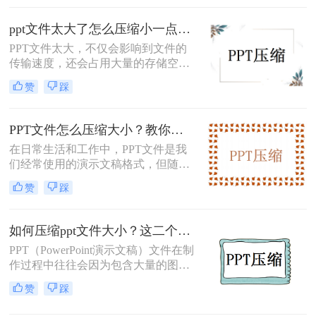
困扰。那么，我们应该如何压缩PPT
文件，以确保其大小在50M以内呢？
ppt文件太大了怎么压缩小一点？这三种方法轻松解决！
本文将为您提供一些实用的方法和技
​PPT文件太大，不仅会影响到文件的
巧。
传输速度，还会占用大量的存储空
间。为了解决这个问题，我们可以使
赞
踩
用一些方法来压缩PPT文件，使其变
得小一点。下面，我们将介绍几种常
见的ppt文件太大了怎么压缩小一点方
PPT文件怎么压缩大小？教你几个PPT压缩方法！
法，帮助您轻松地将文件大小缩小。
在日常生活和工作中，PPT文件是我
们经常使用的演示文稿格式，但随着
内容的丰富和多媒体元素的增加，
赞
踩
PPT文件的大小往往会变得相当庞
大。这不仅会占用大量存储空间，还
会影响文件的传输速度和分享便利
如何压缩ppt文件大小？这二个压缩方法轻松搞定！
性。因此，掌握PPT文件的压缩方法
PPT（PowerPoint演示文稿）文件在制
显得尤为重要。那么PPT文件怎么压
作过程中往往会因为包含大量的图
缩大小呢？本文将详细介绍几种常见
片、视频和动画等元素而变得庞大，
的PPT文件压缩方法，帮助您轻松减
赞
踩
这不仅会占用大量的存储空间，还会
小文件体积。
影响文件的传输速度。因此，压缩