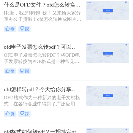
PDF格式的广泛兼容性和稳定性，很
什么是OFD文件？ofd怎么转换成图片？
多时候我们需要将OFD文件转换成
Hello，我是转转师妹！又来给大家分
PDF文档。那么，ofd转换成pdf用什
享办公干货啦！ofd怎么转换成图片？
么软件呢？本文将为您介绍几款值得
很多小伙伴也是日常会接触到ofd的文
考虑的转换软件。
赞
踩
件，这类的文件操作和使用起来也比
较麻烦，如果我们需要上传到一些平
台的话，很多小伙伴也是会选择将这
ofd电子发票怎么转pdf？可以试试这二种方法！
种文件形式转换为jpg格式，有需要的
OFD电子发票怎么转PDF？将OFD电
小伙伴快一起看看ofd转jpg图片的方
子发票转换为PDF格式是一种常见的
法吧！
需求，因为PDF格式的文件可以方便
赞
踩
地进行查看、打印和编辑等操作。本
文将详细介绍将OFD电子发票转换为
PDF格式的方法和步骤，以及需要注
ofd怎样转pdf？今天给你分享这三个方法！
意的事项，帮助大家更好地完成转换
OFD格式作为一种新兴的电子文档格
操作。
式，在各行各业中得到了广泛应用。
然而，在实际使用中，我们经常遇到
赞
踩
需要将OFD文件转换为PDF格式的情
况，以便更好地与他人共享和阅读。
那么，OFD怎样转PDF呢？本文将为
ofd格式如何转pdf？一招搞定ofd格式转换问题！