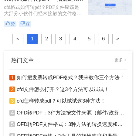
您介绍三种方法，帮助您轻松实现
ofd格式如何转pdf？PDF文件应该是
OFD文档格式的转换。
大部分小伙伴们经常接触的文件格式
吧，相对于ofd文件来说，打印不乱
赞
踩
码，打开也方便，所以当我们接触到
ofd文件的时候，就可以将ofd文件转
<
1
2
3
4
5
6
>
换为pdf文件了，下面就将ofd转pdf文
件的方法分享给大家，一起来看看
吧！
热门文章
更多 >
1
如何把发票转成PDF格式？我来教你三个方法！
2
ofd文件怎么打开？这3个方法可以试试！
3
ofd怎样转成pdf？可以试试这3种方法！
4
OFD转PDF：3种方法按文件来源（邮件/政务平台/扫描件）选！
5
OFD转PDF文件格式：3种方法的转换速度和格式保留对比！