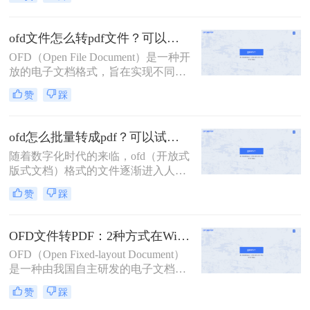
案、电子发票、电子签章、电子病历
等。OFD转PDF怎么操作呢？今天就
给大家分享2个OFD转PDF工具，快
ofd文件怎么转pdf文件？可以试试这2种方法！
速搞定格式互转！
OFD（Open File Document）是一种开
放的电子文档格式，旨在实现不同软
件平台之间的文档互操作性。然而，
赞
踩
有时我们可能需要将OFD文件转换为
PDF格式，因为PDF是一种更为通用
和广泛接受的文档格式。那么ofd文件
ofd怎么批量转成pdf？可以试试这二种方法！
怎么转pdf文件呢？以下是将OFD文件
随着数字化时代的来临，ofd（开放式
转换为PDF文件的几种方法。
版式文档）格式的文件逐渐进入人们
的视野。然而，由于ofd格式在某些情
赞
踩
况下的兼容性和查阅便利性不如PDF
格式，因此将ofd文件批量转换为PDF
格式成为了一个常见的需求。那么ofd
OFD文件转PDF：2种方式在Windows和Mac上的操作差异！
怎么批量转成pdf呢？本文将介绍两种
OFD（Open Fixed-layout Document）
实用的方法，帮助您轻松实现ofd文件
是一种由我国自主研发的电子文档格
的批量转换。
式，主要用于电子发票、电子证照等
赞
踩
文件的存储和传输。然而，由于其兼