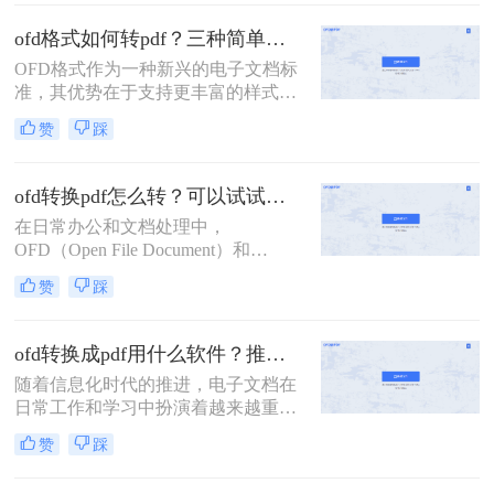
容性和可读性问题，有时我们需要将
OFD文件转换成更为通用的PDF格
ofd格式如何转pdf？三种简单方法教你搞定！
式。那么ofd文件怎样转换成pdf呢？
OFD格式作为一种新兴的电子文档标
本文将介绍两种将OFD文件转换成
准，其优势在于支持更丰富的样式、
PDF的方法。
更复杂的布局和更高的安全性。然
赞
踩
而，由于其适用范围较窄，很多人在
使用OFD格式的文件时常常遇到无法
打开或无法编辑的问题。为了解决这
ofd转换pdf怎么转？可以试试这2种方法！
一困扰，我们可以将OFD格式文件转
在日常办公和文档处理中，
为广为流行的PDF格式，以便更好地
OFD（Open File Document）和
与他人共享和处理。那么OFD格式如
PDF（Portable Document Format）是
何转PDF呢？本文将为大家介绍三种
赞
踩
两种常见的文件格式。OFD是一种开
非常简单且高效的方法，让你轻松将
放的文件格式，用于电子文档的交换
OFD格式转成PDF。让我们一起来看
与阅读，而PDF则因其跨平台、不易
看吧！
ofd转换成pdf用什么软件？推荐使用这三个工具！
修改的特性而被广泛用于文档分享和
随着信息化时代的推进，电子文档在
打印。有时，您可能需要将OFD文件
日常工作和学习中扮演着越来越重要
转换为PDF格式，以适应不同的需求
的角色。其中，OFD（开放文档格
或提高文档的兼容性。本文将介绍ofd
赞
踩
式）和PDF（可移植文档格式）是两
转换pdf怎么转，并提供两种常用的转
种常见的电子文档格式。然而，由于
换方法。