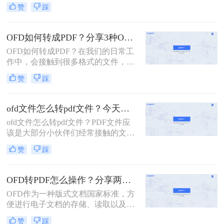
式文件格式，广泛应用于中国的政府
赞
踩
和企业中。然而，在实际使用中，有
时需要将OFD文件转换为更通用的
PDF格式，以便于跨平台共享和编
OFD如何转成PDF？分享3种OFD转PDF方法
辑。那么OFD怎么转成PDF呢？本文
OFD如何转成PDF？在我们的日常工
将介绍三种实用的方法，帮助您轻松
作中，会接触到很多格式的文件，
完成OFD到PDF的转换。
OFD文件不多见，它是一个开放版式
赞
踩
文档，具有格式独立、版面固定的呈
现文档，与PDF文件差不多。但在日
常生活中PDF文件使用频率较高，那
ofd文件怎么转pdf文件？今天给你分享这几个方法！
么遇到OFD文件怎么转成PDF格式
ofd文件怎么转pdf文件？PDF文件应
呢？今天教大家三种OFD转PDF方
该是大部分小伙伴们经常接触的文件
法，快来一起看看吧。
格式吧，相对于ofd文件来说，打印不
赞
踩
乱码，打开也方便，所以当我们接触
到ofd文件的时候，就可以将ofd文件
转换为pdf文件了，下面就将ofd转pdf
OFD转PDF怎么操作？分享两种OFD转PDF方法
文件的方法分享给大家，一起来看看
OFD作为一种版式文档国家标准，方
吧！
便进行电子文档的存储、读取以及编
辑，应用广泛，包括阅读的方式、档
赞
踩