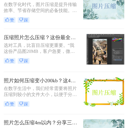
在数字化时代，图片压缩是提升传输
效率、节省存储空间的必备技能。那
么怎么压缩图片大小呢？本文系统梳
赞
踩
理了 5 类主流压缩方法，助你高效平
衡画质与体积。
压缩照片怎么压缩？这份最全压缩指南，小白也能轻松降80%！
选对工具，比盲目压缩更重要。“我
这份产品图20MB，客户急要，微信
死活发不出去！”一位做电商的朋友
赞
踩
半夜给我发来消息。这场景，想必很
多职场人和自媒体创作者都不陌生。
照片如何压缩变小200kb？这4种压缩方法请务必学会！
在数字生活中，我们经常需要将照片
压缩到较小的文件大小，以便于分
享、上传或存储。那么照片如何压缩
赞
踩
变小200kb呢？本文将介绍四种将照
片压缩至200KB以下的方法。
照片怎么压缩4m以内？分享三种实用压缩方法！