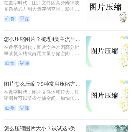
在数字时代，图片文件因高分辨率或
复杂格式占用大量存储空间，影响传
输和加载速度。那么图片怎么压缩
赞
踩
呢？本文总结了6种高效压缩方法，
助你快速掌握压缩技巧。
怎么压缩图片？梳理4类主流压缩方法！
在数字化时代，图片文件常因高分辨
率或复杂格式占用大量存储空间，影
响传输和加载速度。掌握高效压缩方
赞
踩
法不仅能节省空间，还能提升用户体
验。那么怎么压缩图片呢？本文将系
统梳理4类主流压缩方法，助你高效
图片怎么压缩？5种常用压缩方法详解！
平衡画质与体积。
在数字时代，图片文件体积较大，压
缩图片可以节省存储空间、加快传输
速度或适应社交媒体、邮件等平台的
赞
踩
文件大小限制。那么图片怎么压缩
呢？本文将介绍5种常用压缩方法，
助您高效压缩图片。
怎么压缩图片大小？试试这5类主流压缩方法！