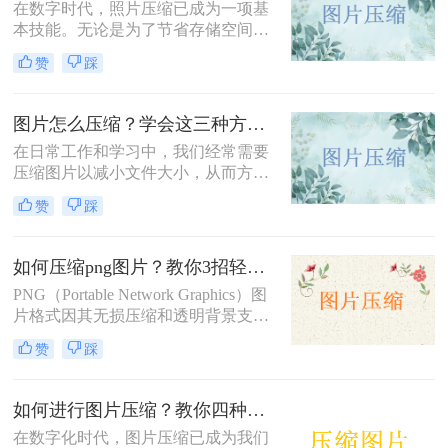
在数字时代，照片压缩已成为一项基
本技能。无论是为了节省存储空间，
还是为了加快网页加载速度，将照片
赞
踩
压缩到指定大小都是非常有必要的。
那么照片怎么压缩4m以内呢？本文将
介绍三种常用的照片压缩方法。
图片怎么压缩？学会这三种方法轻松完成压缩！
在日常工作和学习中，我们经常需要
压缩图片以减小文件大小，从而方便
上传、分享或存储。那么图片怎么压
赞
踩
缩呢？本文将介绍三种常用的图片压
缩方法，帮助您轻松实现图片压缩。
如何压缩png图片？教你3招轻松压缩！
PNG（Portable Network Graphics）图
片格式因其无损压缩和透明背景支持
而广受欢迎，但有时候文件大小可能
赞
踩
会过大，影响网页加载速度或文件传
输效率。那么如何压缩png图片呢？
本文将介绍三种压缩PNG图片的方
如何进行图片压缩？教你四种实用方法！
法，旨在帮助你在保持图像质量的前
在数字化时代，图片压缩已成为我们
提下减小文件大小。