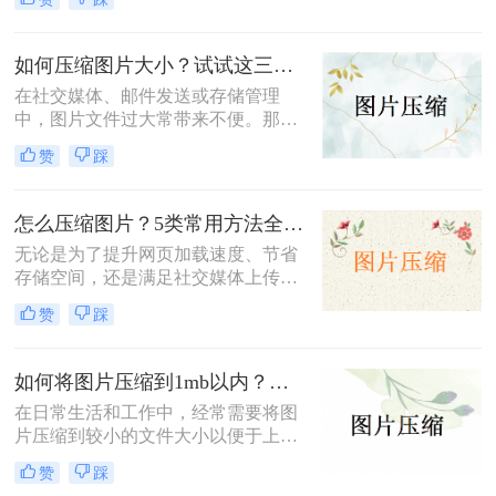
何免费压缩200k以下呢？本文将介绍
三种免费将照片压缩至200K以下的方
法。
如何压缩图片大小？试试这三种简单有效的压缩方法！
在社交媒体、邮件发送或存储管理
中，图片文件过大常带来不便。那么
如何压缩图片大小呢？本文整理了三
赞
踩
种简单有效的压缩方法，助您快速压
缩图片大小。
怎么压缩图片？5类常用方法全解析！
无论是为了提升网页加载速度、节省
存储空间，还是满足社交媒体上传限
制，图片压缩都是高频需求。那么怎
赞
踩
么压缩图片呢？本文系统梳理5类主
流方法，从零基础到专业级工具，助
你快速掌握压缩技巧。
如何将图片压缩到1mb以内？教你三种压缩方法！
在日常生活和工作中，经常需要将图
片压缩到较小的文件大小以便于上
传、分享或存储。那么如何将图片压
赞
踩
缩到1mb以内呢？本文将详细介绍几