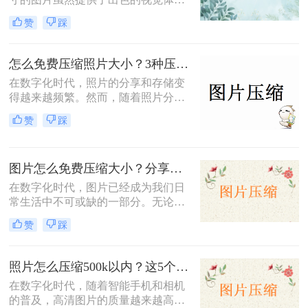
验，但也带来了存储空间占用过多、
赞
踩
网页加载速度慢以及文件传输效率低
下的问题。为了应对这些问题，掌握
图片大小压缩的方法变得尤为重要。
怎么免费压缩照片大小？3种压缩方法推荐！
那么图片大小怎么压缩呢？本文将介
在数字化时代，照片的分享和存储变
绍三种实用且高效的图片压缩方法。
得越来越频繁。然而，随着照片分辨
率的提高，文件大小也随之增加，这
赞
踩
不仅占据了大量存储空间，还在上传
或发送时导致了速度慢的问题。因
此，学会怎么免费压缩照片大小，既
图片怎么免费压缩大小？分享三种高效压缩方法！
能节省存储空间又能保证照片质量，
成为了一项重要的技能。本文将介绍
在数字化时代，图片已经成为我们日
三种实用且高效的免费照片压缩方
常生活中不可或缺的一部分。无论是
法，并详细说明其操作步骤及注意事
社交媒体的分享、网站的建设，还是
赞
踩
项。
个人的照片保存，图片的使用频率都
非常高。然而，随着拍摄和存储的图
片数量不断增加，图片的大小也在不
照片怎么压缩500k以内？这5个压缩方法推荐给你！
断膨胀，导致存储空间不足、上传速
在数字化时代，随着智能手机和相机
度慢以及加载时间延长等一系列问
的普及，高清图片的质量越来越高，
题。因此，掌握图片怎么免费压缩大