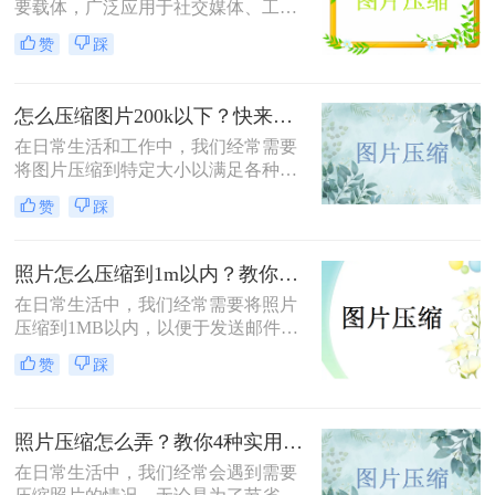
要载体，广泛应用于社交媒体、工作
文档、在线购物等多个领域。然而，
赞
踩
高清图片往往伴随着庞大的文件体
积，这不仅占用宝贵的存储空间，还
会影响文件传输速度和网页加载效
怎么压缩图片200k以下？快来试试这4种压缩方法!！
率。无论是制作PPT、上传电商商品
图，还是发送邮件附件，压缩图片已
在日常生活和工作中，我们经常需要
成为一项必备技能。那么怎么把图片
将图片压缩到特定大小以满足各种需
压缩小一点呢？本文从压缩效果、操
求，比如上传至社交媒体、发送电子
赞
踩
作难度、处理速度、隐私安全四个维
邮件或存储到移动设备中。那么怎么
度，对比四种主流方案，帮助您根据
压缩图片200k以下呢？本文将介绍四
实际需求快速做出选择。
种将图片压缩到200K以下的实用方
照片怎么压缩到1m以内？教你三招压缩照片！
法。
在日常生活中，我们经常需要将照片
压缩到1MB以内，以便于发送邮件、
上传到社交媒体或满足特定平台的要
赞
踩
求。那么照片怎么压缩到1m以内呢？
本文将介绍三种有效的方法来压缩照
片大小，帮助您轻松应对这些需求。
照片压缩怎么弄？教你4种实用方法！
在日常生活中，我们经常会遇到需要