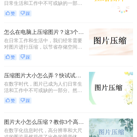
日常生活和工作中不可或缺的一部
分。无论是为了节省存储空间，还是
赞
踩
为了加快图片在网络上的传输速度，
图片压缩都显得尤为重要。那么如何
进行图片压缩呢？本文将为您介绍四
怎么在电脑上压缩图片？这3个压缩方法分享！
种实用的图片压缩方法。
在日常工作和生活中，我们经常需要
对图片进行压缩，以节省存储空间或
加快图片上传速度。那么怎么在电脑
赞
踩
上压缩图片呢？本文将介绍三种在电
脑上压缩图片的方法。
压缩图片大小怎么弄？快试试这3个压缩方法！
在数字时代，图片已成为人们日常生
活和工作中不可或缺的一部分。然
而，有时我们遇到的图片文件过大，
赞
踩
不仅占用存储空间，还影响上传和分
享的速度。那么压缩图片大小怎么弄
呢？本文将介绍三种有效的图片压缩
图片大小怎么压缩？教你3个高效压缩方法！
方法，帮助用户轻松解决图片大小问
题。
在数字化信息时代，高分辨率和大尺
寸的图片虽然提供了出色的视觉体