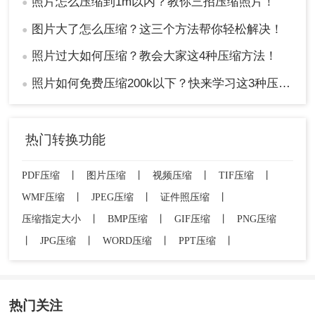
照片怎么压缩到1m以内？教你三招压缩照片！
●
图片大了怎么压缩？这三个方法帮你轻松解决！
●
照片过大如何压缩？教会大家这4种压缩方法！
●
照片如何免费压缩200k以下？快来学习这3种压缩方法！
●
热门转换功能
PDF压缩
丨
图片压缩
丨
视频压缩
丨
TIF压缩
丨
WMF压缩
丨
JPEG压缩
丨
证件照压缩
丨
压缩指定大小
丨
BMP压缩
丨
GIF压缩
丨
PNG压缩
丨
JPG压缩
丨
WORD压缩
丨
PPT压缩
丨
热门关注