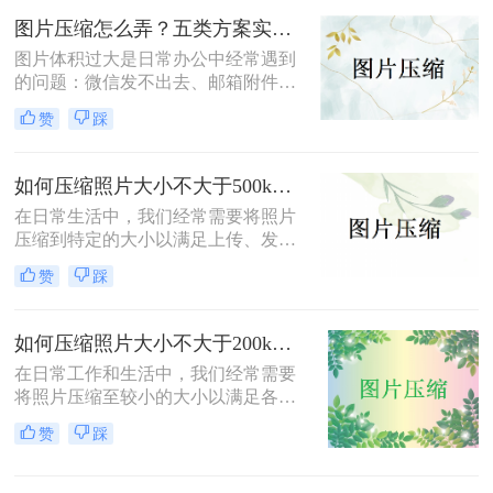
方法，帮助您轻松完成图片压缩，同
图片压缩怎么弄？五类方案实测对比，一张表看懂怎么选！
时保持较高的图片质量。
图片体积过大是日常办公中经常遇到
的问题：微信发不出去、邮箱附件超
限、网页上传被拒、本地存储吃紧。
赞
踩
不同压缩方法在压缩率、画质损失、
操作效率方面差异很大——选错方法
可能导致图片模糊到无法使用，或者
如何压缩照片大小不大于500k？学会这2种压缩方法轻松解决！
压缩后体积几乎没变。
在日常生活中，我们经常需要将照片
压缩到特定的大小以满足上传、发送
或存储的需求。那么如何压缩照片大
赞
踩
小不大于500k呢？本文将介绍两种将
照片大小压缩至不大于500KB的常用
方法。
如何压缩照片大小不大于200k？教你二种高效压缩方法！
在日常工作和生活中，我们经常需要
将照片压缩至较小的大小以满足各种
上传、分享或存储的需求。那么如何
赞
踩
压缩照片大小不大于200k呢？本文将
介绍两种高效且免费的方法，帮助您
将照片大小压缩至200K以下。