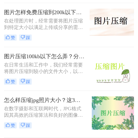
种将图片压缩到1MB以内的方法。
图片怎样免费压缩到200k以下？二种压缩方法分享
在处理图片时，经常需要将图片压缩
到特定大小以满足上传或分享的需
求。那么图片怎样免费压缩到200k以
赞
踩
下呢？本文将介绍两种免费将图片压
缩到200k以下的方法。
图片压缩100kb以下怎么弄？分享4个高效压缩方法！
在日常生活和工作中，我们经常需要
将图片压缩到较小的文件大小，以便
于上传、发送或存储。将图片压缩到
赞
踩
100KB以下是一个常见的需求。那么
图片压缩100kb以下怎么弄呢？本文
将详细介绍几种实现这一目标的方
怎么样压缩jpg照片大小？这3种图片压缩方法一定要会！
法。
在数字摄影和互联网时代，JPG格式
因其高效的压缩算法和良好的图像质
量而广受欢迎。然而，有时JPG照片
赞
踩
的大小可能过大，不便于分享、上传
或存储。那么怎么样压缩jpg照片大小