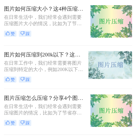
呢？本文将介绍三种压缩JPG照片大
图片如何压缩大小？这4种压缩方法请务必学会！
小的方法，旨在帮助用户根据实际需
求选择合适的压缩方式。
在日常生活中，我们经常会遇到需要
压缩图片大小的情况，比如为了节省
存储空间、加快网页加载速度或减少
赞
踩
文件传输时间。那么图片如何压缩大
小呢？本文将介绍四种压缩图片大小
的有效方法，帮助您轻松完成图片压
图片如何压缩到200k以下？这三种方法简单又高效！
缩，同时保持较高的图片质量。
在日常工作中，我们经常需要将图片
压缩到特定的大小，例如200K以下，
以满足电子邮件附件、网站上传或社
赞
踩
交媒体分享的要求。那么图片如何压
缩到200k以下呢？本文将介绍三种将
图片压缩到200K以下的有效方法，帮
图片压缩怎么压缩？分享4个图片压缩方法！
助您轻松完成图片压缩，同时保持较
在日常生活中，我们经常会遇到需要
高的图片质量。
压缩图片的情况，比如为了节省存储
空间、加快网页加载速度或减少文件
赞
踩
传输时间。那么图片压缩怎么压缩
呢？本文将介绍四种压缩图片的有效