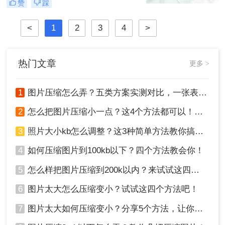
赞
踩
片怎么压缩呢？本文将介绍四种图片
压缩方法，帮助您更好地进行图片压
<
1
2
3
4
>
缩。
热门文章
更多 >
1
图片压缩怎么弄？五类方案实测对比，一张表看懂怎么选！
2
怎么把图片压缩小一点？这4个方法都可以！赶紧试试！
3
照片大小kb怎么调整？这3种简单方法教你搞定！
4
如何压缩图片到100kb以下？四个方法教会你！
5
怎么样把图片压缩到200k以内？来试试这四种压缩方法！
6
图片太大怎么压缩变小？试试这四个方法吧！
7
图片太大如何压缩变小？分享5个方法，让你轻松调整图片大小