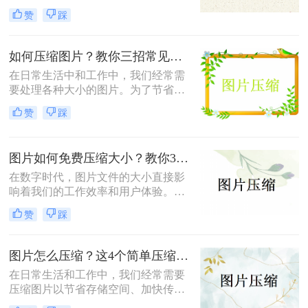
但这也导致了单张图片的文件大小动
小，既能节省存储空间又能保证图片
赞
踩
辄数兆字节（MB），给存储、传输
质量，成为了一项重要的技能。本文
带来了不小的挑战。为了满足电子邮
将介绍三种实用且高效的免费图片压
件附件限制、社交媒体上传要求或网
缩方法。
如何压缩图片？教你三招常见压缩方法！
页加载速度优化的需求，将照片压缩
在日常生活中和工作中，我们经常需
至500K以内成为了许多用户迫切需要
要处理各种大小的图片。为了节省存
掌握的一项技能。那么照片怎么压缩
储空间、加快文件传输速度或优化网
500k以内呢？本文将详细介绍五种简
赞
踩
页加载性能，压缩图片成为了一项必
单易行的照片压缩方法，帮助您轻松
备技能。那么如何压缩图片呢？本文
应对这一需求。
将介绍三种常见的图片压缩方法。
图片如何免费压缩大小？教你3个压缩图片的好方法！
在数字时代，图片文件的大小直接影
响着我们的工作效率和用户体验。无
论是为了加快网页加载速度、适应特
赞
踩
定平台的上传要求还是节省存储空
间，掌握图片如何免费压缩大小是一
项非常重要的技能。本文将介绍三种
图片怎么压缩？这4个简单压缩方法用起来！
广泛使用的图片压缩方法。
在日常生活和工作中，我们经常需要
压缩图片以节省存储空间、加快传输
速度或满足特定的上传要求。那么图