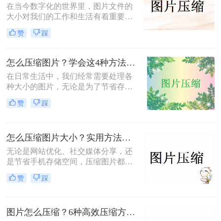
在当今数字化的世界里，图片文件的
大小对我们的工作和生活有着重要影
响。无论是为了加速网页加载速度、
赞
踩
满足社交媒体平台的上传要求，还是
为了节省存储空间，学会图片怎样免
费压缩是一项不可或缺的技能。本文
怎么压缩图片？学会这4种方法可以轻松压缩大小!
将介绍两种简单易用的图片压缩方
在日常生活中，我们经常需要处理各
法。
种大小的图片，无论是为了节省存储
空间，还是为了加快网页加载速度，
赞
踩
压缩图片都是一个非常实用的技能。
那么怎么压缩图片呢？本文将介绍四
种常见的图片压缩方法。
怎么压缩图片大小？实用方法分享（覆盖6种场景+参数优化+避坑技巧）！
无论是网站优化、社交媒体分享，还
是节省手机存储空间，压缩图片都是
刚需。那么怎么压缩图片大小呢？本
赞
踩
文从零基础小白到技术开发者，系统
整理图片压缩的实用方法，助你精准
平衡画质与体积。
图片怎么压缩？6种高效压缩方法分享！