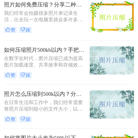
照片如何免费压缩？分享二种高效压缩方法！
我们经常会拍摄很多照片来记录生
活，出去玩一次电脑里就会多许多旅
游照，而且不知道你们有没有储存好
赞
踩
看图片的习惯呢？这样下来我们电脑
里的图片就更多了，会给我们的电脑
存储空间造成很大的压力。我们借助
如何压缩照片500kb以内？手把手教你4个压缩方法！
软件将图片进行批量压缩，就可以缓
解电脑的内存压力，让它运行更加顺
在数字化时代，图片压缩已成为提高
畅。那么你们知道照片如何免费压缩
图片加载速度、共享效率和存储效率
吗？相信这篇文章可以给你一点参
的重要手段。无论是个人用户还是企
赞
踩
考。
业用户，都经常需要将照片压缩到特
定大小以满足不同的需求。那么如何
压缩照片500kb以内呢？本文将介绍
照片怎么压缩到500k以内？分享三种实用方法！
四种将照片压缩到500KB以内的方
在日常生活和工作中，我们经常需要
法。
将照片压缩到较小的文件大小，以满
足上传、发送或存储的需求。那么照
赞
踩
片怎么压缩到500k以内呢？本文将介
绍三种将照片压缩到500K以内的常用
方法。
如何将图片大小改为500k以下？教你2个不同平台的方法！