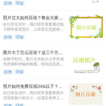
个共同的问题——怎么样压缩图片的
赞
踩
大小。较大的图片文件不仅会占用更
多的存储空间，还会导致网页加载时
间延长，影响用户体验。本文将介绍
照片过大如何压缩？教会大家这4种压缩方法！
三种压缩图片大小的方法。
在日常生活中，我们经常需要通过电
子邮件发送照片、上传至社交媒体或
用于网页设计等。然而，原始照片文
赞
踩
件通常较大，这不仅会占用大量存储
空间，还可能影响上传速度或导致邮
件无法发送。因此，学会照片过大如
图片大了怎么压缩？这三个方法帮你轻松解决！
何压缩变得尤为重要。以下是四种常
用的图片压缩方法，帮助您轻松解决
在数字时代，图片文件的大小常常成
这一问题。
为存储和传输的瓶颈。特别是高质量
的图片，其文件体积往往较大，不仅
赞
踩
占用大量存储空间，还会影响上传速
度和网页加载时间。那么图片大了怎
么压缩呢？以下是四种常用的图片压
照片如何免费压缩200k以下？快来学习这3种压缩方法！
缩方法，帮助您轻松解决这一问题。
在日常生活中，我们经常需要将照片
压缩至较小的大小，以满足各种上
传、分享或存储的需求。那么照片如
赞
踩