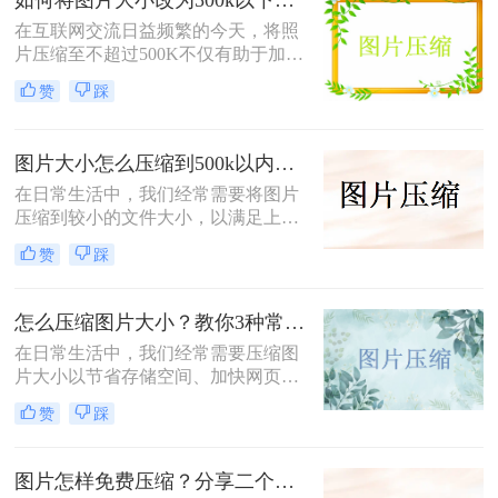
在互联网交流日益频繁的今天，将照
片压缩至不超过500K不仅有助于加快
网页加载速度、减少电子邮件附件体
赞
踩
积，还能满足许多平台对上传图片大
小的限制要求。那么如何将图片大小
改为500k以下呢？本文将介绍两种有
图片大小怎么压缩到500k以内？分享四种常用压缩方法！
效的方法来帮助您轻松实现这一目
标。
在日常生活中，我们经常需要将图片
压缩到较小的文件大小，以满足上
传、发送或存储的需求那么图片大小
赞
踩
怎么压缩到500k以内呢？本文将介绍
四种将图片压缩到500K以内的常用方
法。
怎么压缩图片大小？教你3种常用压缩方法！
在日常生活中，我们经常需要压缩图
片大小以节省存储空间、加快网页加
载速度或方便文件传输。那么怎么压
赞
踩
缩图片大小呢？本文将介绍三种压缩
图片大小的方法，帮助您轻松实现图
片压缩。
图片怎样免费压缩？分享二个简单易用的压缩方法！