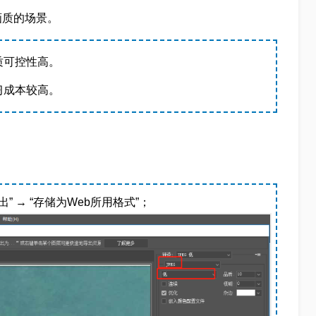
画质的场景。
质可控性高。
习成本较高。
出” → “存储为Web所用格式”；