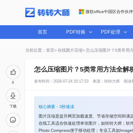
微软office中国区合作伙伴
首页
PDF转换
PDF处理
当前位置：首页>
在线图片压缩>
怎么压缩图片？5类常用
怎么压缩图片？5类常用方法全解
发布时间：2026-07-24 10:17:53
来源：
转转大师
阅读量
0
下载
核心摘要・3秒速读
图片压缩是提升网页加载速度、节省存储空间和满
在线工具适合快速处理单张图片，如转转大师；软件工具
Photo Compress便于移动处理；专业工具如I