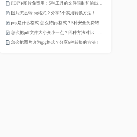
PDF转图片免费用：5种工具的文件限制和输出质量对比！
JPG怎么压
图片怎么转jpg格式？分享5个实用转换方法！
png是什么格式 怎么转jpg格式？5种安全免费转换方法全解析！
电脑上怎么压
怎么把pdf文件大小变小一点？四种方法对比，一看就懂！
如何压缩视频
怎么把图片改为jpg格式？分享6种转换的方法！