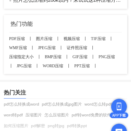
照片怎么压缩到200k以内？来试试这2种压缩方法！
●
热门功能
四、注意事项
PDF压缩
丨
图片压缩
丨
视频压缩
丨
TIF压缩
丨
WMF压缩
丨
JPEG压缩
丨
证件照压缩
丨
压缩照片会牺牲一定的图像质量。因此，在压
压缩指定大小
丨
BMP压缩
丨
GIF压缩
丨
PNG压缩
缩之前，请确保您了解并接受这种权衡。
在选择在线工具或应用时，请务必选择可信赖
丨
JPG压缩
丨
WORD压缩
丨
PPT压缩
丨
的来源，以确保您的照片安全并避免隐私泄
露。
如果您对压缩结果不满意，可以尝试使用不同
热门关注
的工具或方法再次压缩，或寻求专业人士的帮
助。
pdf怎么转换成word
pdf怎么转换成jpg图片
word怎么转pdf
word转pdf
压缩图片
怎么压缩图片
pdf转word免费的软件
总结
如何压缩图片
pdf解密
png转jpg
pdf转换ppt
以上就是如何将照片压缩到200k以下的方法介绍