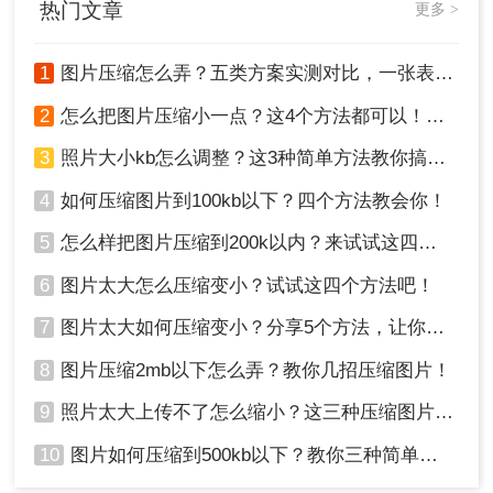
热门文章
更多 >
技巧。
1、我们还可以借助Windows系统自带的工具“画
图”，将图片缩小。打开需要压缩的图片后，点击菜
1
图片压缩怎么弄？五类方案实测对比，一张表看懂怎么选！
单中的“重新调整大小”选项；
2
怎么把图片压缩小一点？这4个方法都可以！赶紧试试！
3
照片大小kb怎么调整？这3种简单方法教你搞定！
4
如何压缩图片到100kb以下？四个方法教会你！
2、结合实际压缩需求，在窗口中自定义大小，比如
5
怎么样把图片压缩到200k以内？来试试这四种压缩方法！
可以将像素水平值进行更改；
6
图片太大怎么压缩变小？试试这四个方法吧！
7
图片太大如何压缩变小？分享5个方法，让你轻松调整图片大小
8
图片压缩2mb以下怎么弄？教你几招压缩图片！
9
照片太大上传不了怎么缩小？这三种压缩图片的方法非常实用！
10
图片如何压缩到500kb以下？教你三种简单方法！