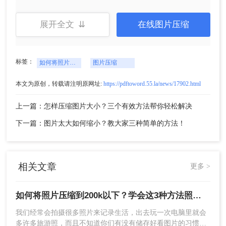
展开全文 ⇊
在线图片压缩
5、压缩完成点击下载即可。
二、使用图片编辑软件
标签：
如何将照片压缩到200k以下
图片压缩
如果您已经安装了如Photoshop、GIMP或类似的图
本文为原创，转载请注明原网址:
https://pdftoword.55.la/news/17902.html
片编辑软件，您也可以利用它们来压缩照片。下面
以Photoshop软件压缩照片操作为例。
上一篇：怎样压缩图片大小？三个有效方法帮你轻松解决
操作如下：
下一篇：图片太大如何缩小？教大家三种简单的方法！
1、PS打开我们所要压缩的图片，直接点击【文
件】-保存为【WEB格式文件】。
相关文章
更多 >
如何将照片压缩到200k以下？学会这3种方法照片随意压缩！
我们经常会拍摄很多照片来记录生活，出去玩一次电脑里就会
多许多旅游照，而且不知道你们有没有储存好看图片的习惯