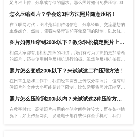
足各种上传、分享或存储的需求。那么照片如何免费压缩200k
以下呢？本文将介绍三种免费将照片压缩至200K以下的方法。
怎么压缩图片？学会这3种方法照片随意压缩！
在互联网时代，图片是我们传递信息、分享经验、交流思想的
重要媒介。然而，随着网络带宽和存储空间的限制，以及优化
网页加载速度的需要，很多时候只有将图片压缩才能满足特定
图片如何压缩到200k以下？教你轻松搞定照片上传限制
的传输要求。下面小编给大家分享3个怎么压缩图片的好方法，
尽可能地保证压缩图片时它的图像质量也不受损失。
相信大家都有用相机拍照的习惯，我们有时为了抓拍更加清晰
的照片，还会使用到单反相机进行拍摄。虽然单反相机拍摄出
来的照片清晰，但保存下来的图片体积一张就要几十M，这样
照片怎么变成200k以下？来试试这二种压缩方法！
会很耗费存储设备的空间；那么有什么方法是既可以保留图片
的细节又能缩小图片的体积呢？方法是有的，我们只需将图片
注意：这种方法比较专业，并且可能需要更长的时
在日常生活和工作中，我们经常需要上传或分享照片，但有时
进行压缩就可以了。
间来处理大量的照片。
候照片的文件大小可能超过了限制，比如需要将照片压缩至
200KB以下。那么照片怎么变成200k以下呢？本文将介绍几种
照片怎么压缩到200k以内？来试试这2种压缩方法！
三、使用Windows系统自带的工具“画图”进行
简单有效的方法，帮助您轻松将照片压缩至200KB以下，既节
省空间又方便传输。
压缩
在数字时代，高清照片占用的存储空间往往较大，而在某些情
况下，如上传至网页、发送电子邮件或保存至手机时，我们可
Windows自带的画图工具也具有一定的图片压缩功
能需要将照片压缩到更小的尺寸，尤其是200k以内。这不仅有
能。
助于节省存储空间，还能加快传输速度。那么照片怎么压缩到
200k以内呢？以下是一些将照片压缩到200k以内的详细步骤与
操作如下：