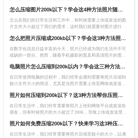
呢？这样下来我们电脑里的图片就更多了，会给我们的电脑存
怎么压缩图片200k以下？学会这4种方法照片随意压缩!！
储空间造成很大的压力。我们借助软件将图片进行批量压缩，
就可以缓解电脑的内存压力，让它运行更加顺畅。那么你们知
怎么在我们的日常生活和工作中，有时候需要上传或发送的图
道如何将照片压缩到200k以下吗？相信这篇文章可以给你一点
片文件大小超过了我们的需求，这时我们就需要对图片进行压
2、在弹出的WEB格式转换框里面，选择
参考。
缩，以减小其文件大小。本文将介绍几种常见的压缩图片的方
【JPEG】-【低】，然后点【确定】，选择保存路
怎么把照片压缩成200kb以下？学会这3种方法照片随意压缩!！
法，旨在将图片大小压缩到200k以下。
径输出即可。
在数字化信息日益丰富的今天，照片已经成为我们生活中不可
或缺的一部分。然而，随着手机摄影的普及和高清照片的需求
增加，照片的体积也越来越大，这给存储和分享带来了不小的
电脑照片怎么压缩到200k以内？学会这三种方法就够用了！
挑战。为了解决这个问题，我们需要将照片压缩至较小的体
积，例如200KB以下。那么怎么把照片压缩成200kb以下呢？本
在日常使用电脑的过程中，我们经常会遇到需要将照片压缩到
文将为您介绍几种实用的照片压缩方法和技巧，帮助您轻松管
较小文件大小的情况，尤其是当照片需要上传至网络或发送电
理照片，节省存储空间。
子邮件时，200k以内的文件大小成为了一个常见的限制。那么
照片如何压缩到200k以下？这3种方法帮你压照片大小 ！
电脑照片怎么压缩到200k以内呢？本文将为您提供一系列实用
的方法和步骤，帮助您轻松地将电脑中的照片压缩到200k以
在日常生活中，我们经常需要将照片上传到网络平台或发送给
内。
朋友，但有时候照片的大小超过了200K，导致上传或发送受
限。那么照片如何压缩到200k以下呢？本文将介绍三种将照片
照片如何免费压缩200k以下？快来学习这3种压缩方法！
压缩到200K以下的方法。
3、这是PS压缩后的图片大小：
在日常生活中，我们经常需要将照片压缩至较小的大小，以满