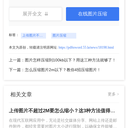
展开全文 ⇊
在线图片压缩
三、使用在线
图片压缩
工具
与图片编辑软件相比，在线图片压缩工具无需安
标签：
上传图片不超过2M要怎么缩小
图片压缩
装，使用起来更加方便快捷。这些工具通常提供了
直观的界面和简单的操作流程，让即使不熟悉图片
本文为原创，转载请注明原网址:
https://pdftoword.55.la/news/18198.html
处理的人也能轻松上手。下面以转转大师在线图片
压缩操作为例。
上一篇：图片怎样压缩到100kb以下？用这三种方法就够了！
操作如下：
下一篇：怎么压缩图片2m以下？教你4招压缩图片！
1、打开在线图片压缩：
https://pdftoword.55.la/imgcompress/
相关文章
更多 >
上传图片不超过2M要怎么缩小？这3种方法值得收藏!
在现代互联网应用中，无论是社交媒体分享、网站上传还是邮
件附件，都经常需要对图片大小进行限制，以确保文件能够快