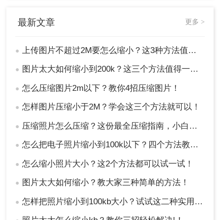
以尝试多种方法找到最适合自己需求的压缩方
案。
最新文章
更多 >
总结
上传图片不超过2M要怎么缩小？这3种方法值得收藏!
●
以上就是上传图片不超过2M要怎么缩小的方法介绍
图片太大如何缩小到200k？这三个方法值得一看！
●
了，缩小图片至不超过2M大小并不是一件难事，只
要掌握了正确的方法和工具，就能轻松实现。通过
怎么压缩图片2m以下？教你4招压缩图片！
●
合理调整图片的尺寸、压缩质量和格式，我们可以
在保证图片质量的同时，满足各种上传和分享的需
怎样图片压缩小于2M？学会这三个方法就可以！
●
求。
压缩照片怎么压缩？这份最全压缩指南，小白也能轻松降80%！
●
怎么把电子照片缩小到100k以下？四个方法教会你！
●
怎么缩小照片大小？这2个方法都可以试一试！
●
图片太大如何缩小？教大家三种简单的方法！
●
怎样把照片缩小到100kb大小？试试这二种实用方法！
●