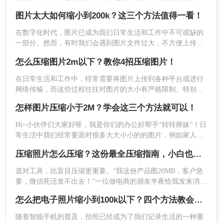
速传输和加载。当遇到“上传图片不超过2M”的要求时，了解并
图片太大如何缩小到200k？这三个方法值得一看！
掌握一些有效的图片缩小技巧变得尤为重要。那么上传图片不
超过2M要怎么缩小呢？以下将详细介绍几种实用的方法来帮助
2、点击选择文件上传要压缩的图片。
在数字化时代，图片已成为我们日常生活和工作中不可或缺的
您缩小图片至不超过2M的大小。
一部分。然而，有时我们会遇到图片文件过大，不方便上传、
发送或存储的问题。特别是在一些平台或应用中，对图片大小
怎么压缩图片2m以下？教你4招压缩图片！
有严格的限制，例如要求图片大小不超过200K。那么，图片太
大如何缩小到200k呢？本文将为您介绍几种有效的缩小图片大
在日常生活和工作中，经常需要将图片上传到各种平台或进行
小的方法。
3、图片除了压缩之外还可以转换输出格式哦，压缩
网络传输，而这些过程往往对图片的大小有严格限制。特别是
程度也是可以调整的。
当图片大小需要被压缩到2M以下时，掌握一些有效的压缩方法
怎样图片压缩小于2M？学会这三个方法就可以！
就显得尤为重要。那么怎么压缩图片2m以下呢？以下将详细介
绍几种常见的图片压缩方法，帮助您轻松实现图片大小的压
Hi~小伙伴们大家好呀，我是你们的办公好帮手“转转师妹”！日
缩。
常生活中我们经常要面对很多大大小小的的图片，例如家人朋
友分享的生活美照、同事发来需要处理的图片素材等。有时候
压缩照片怎么压缩？这份最全压缩指南，小白也能轻松降80%！
图片太大就会导致无法观看或者上传不了，这时候我们就需要
将图片进行压缩，以便下一步的进行。那么问题来了，怎样图
选对工具，比盲目压缩更重要。“我这份产品图20MB，客户急
片压缩小于2M呢？接下来我给大家分享一个压缩图片的实用方
要，微信死活发不出去！”一位做电商的朋友半夜给我发来消
法，让我们一起往下看吧~
息。这场景，想必很多职场人和自媒体创作者都不陌生。
怎么把电子照片缩小到100k以下？四个方法教会你！
4、图片上传后点击开始转换。
随着智能手机的普及，拍照已经成为了我们记录生活的一种重