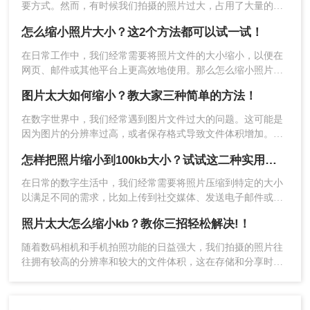
要方式。然而，有时候我们拍摄的照片过大，占用了大量的存
储空间，或者不符合某些平台的要求，这时我们就需要对照片
怎么缩小照片大小？这2个方法都可以试一试！
进行压缩。怎么把电子照片缩小到100k以下呢？下面将介绍几
种常用的方法。
在日常工作中，我们经常需要将照片文件的大小缩小，以便在
网页、邮件或其他平台上更高效地使用。那么怎么缩小照片大
小呢？本文将介绍两种有效的方法来帮助您轻松缩小照片大
图片太大如何缩小？教大家三种简单的方法！
小，同时保持较高的图像质量。
在数字世界中，我们经常遇到图片文件过大的问题。这可能是
因为图片的分辨率过高，或者保存格式导致文件体积增加。无
5、压缩完成点击下载即可。
论是为了更高效地存储、快速上传至网络，还是为了在特定设
怎样把照片缩小到100kb大小？试试这二种实用方法！
备上使用，缩小图片大小都是一项实用的技能。那么图片太大
四、使用操作系统内置工具
如何缩小呢？本文将为您介绍几种常用的方法来缩小图片大
在日常的数字生活中，我们经常需要将照片压缩到特定的大小
小。
以满足不同的需求，比如上传到社交媒体、发送电子邮件或节
大多数现代操作系统都内置了基本的图像处理功
省存储空间。当目标大小设定为100KB时，我们可以采用多种
能，您可以利用这些工具来调整图片大小和质量。
照片太大怎么缩小kb？教你三招轻松解决!！
方法来实现。那么怎样把照片缩小到100kb大小呢？以下是二种
Windows系统：
实用的方法来帮助你将照片缩小到这一要求的大小。
随着数码相机和手机拍照功能的日益强大，我们拍摄的照片往
1、打开“画图”工具。
往拥有较高的分辨率和较大的文件体积，这在存储和分享时可
2、选择“文件” > “打开”，导入需要压缩的图片。
能会带来不便。那么照片太大怎么缩小kb呢？为了解决这个问
3、选择“重新调整大小”选项，减少图片的宽度和高
题，我们可以通过多种方法来缩小照片的KB值。
度。