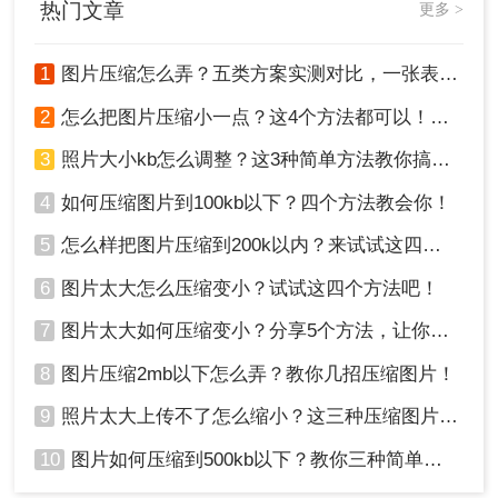
热门文章
更多 >
4、选择“文件” > “另存为”，保存修改后的图片并检
查文件大小。
Mac系统：
1
图片压缩怎么弄？五类方案实测对比，一张表看懂怎么选！
1、打开“预览”应用。
2
怎么把图片压缩小一点？这4个方法都可以！赶紧试试！
2、选择“文件” > “打开”，导入需要压缩的图片。
3、选择“工具” > “调整大小”，减少图片的宽度和高
3
照片大小kb怎么调整？这3种简单方法教你搞定！
度。
4
如何压缩图片到100kb以下？四个方法教会你！
4、选择“文件” > “导出”，在导出对话框中选择合适
的文件格式和质量，保存修改后的图片并检查文件
5
怎么样把图片压缩到200k以内？来试试这四种压缩方法！
大小。
6
图片太大怎么压缩变小？试试这四个方法吧！
注意事项
7
图片太大如何压缩变小？分享5个方法，让你轻松调整图片大小
在缩小图片时，要始终注意保持图片的清晰度
8
图片压缩2mb以下怎么弄？教你几招压缩图片！
和可读性，避免过度压缩导致图像失真。
9
照片太大上传不了怎么缩小？这三种压缩图片的方法非常实用！
对于重要的图片，建议在缩小前进行备份，以
防万一。
10
图片如何压缩到500kb以下？教你三种简单方法！
不同平台和工具的压缩效果可能有所不同，可