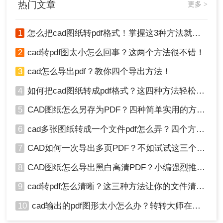
热门文章
更多 >
以防止意外丢失。
2、根据需要选择合适的转换质量和设置，以确保生
成的PDF文件满足你的要求。
1
怎么把cad图纸转pdf格式！掌握这3种方法就可以
3、如果使用在线工具进行转换，请确保上传的文件
2
cad转pdf图太小怎么回事？这两个方法很不错！
不包含敏感信息，并注意保护个人隐私。
通过以上方法，你可以轻松地将CAD文件转换为
3
cad怎么导出pdf？教你四个导出方法！
PDF格式，以便在没有CAD软件的情况下查看和分
享设计。选择最适合你的方法，并根据需要进行适
4
如何把cad图纸转成pdf格式？这四种方法轻松转换！
当的配置和设置，以获得高质量的PDF输出。
5
CAD图纸怎么另存为PDF？四种简单实用的方法推荐
6
cad多张图纸转成一个文件pdf怎么弄？四个方法帮你搞定！
7
CAD如何一次导出多页PDF？不如试试这三个方法！
8
CAD图纸怎么导出黑白高清PDF？小编强烈推荐这三种方法！
9
cad转pdf怎么清晰？这三种方法让你的文件清晰无比！
10
cad输出的pdf图形太小怎么办？转转大师在线搞定