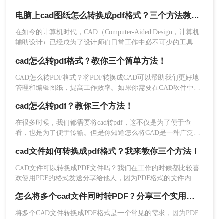
改而设计的。然而，有时我们可能需要将CAD文件转换为PDF
电脑上cad图纸怎么转换成pdf格式？三个方法教你快速转换！
格式，以便在没有CAD软件的情况下查看和分享设计。那么cad
怎么转换成pdf格式呢？本文将介绍将CAD文件转换为PDF格式
5、转换成功，点击下载就可以了。
在如今的计算机时代，CAD（Computer-Aided Design，计算机
的几种方法。
辅助设计）已经成为了设计师们日常工作中必不可少的工具。
方法三：使用专门的CAD转PDF软件
然而，有时候我们需要将CAD图纸转换成PDF格式，以便于共
cad怎么转pdf格式？教你三个简单方法！
享、打印和存档。那么电脑上cad图纸怎么转换成pdf格式呢？
除了AutoCAD和在线工具外，还有一些专门的CAD
本文将为您介绍几种简单且高效的方法，帮助您将电脑上的
CAD怎么转PDF格式？将PDF转换成CAD可以帮助我们更好地
CAD图纸快速转换成PDF文件。
转PDF软件，如Batch DWG to PDF Converter、转
管理和编辑图纸，提高工作效率。如果你需要在CAD软件中使
转大师P等。下面以转转大师的CAD转PDF操作为
用PDF文件中的标注和注释，需要将其转换为CAD图纸格式。
cad怎么转pdf？教你三个方法！
例。
而将PDF文件转换为CAD图纸，有几种方法可以实现。下面就
给大家介绍几种方法。
操作如下：
在很多时候，我们都需要将cad转pdf，这不仅是为了便于查
1、如果你要批量CAD转PDF，那么建议下载转转大
看，也是为了便于传输。但是你知道怎么将CAD是一种广泛应
师客户端。
用于工程设计和制造领域的软件，而PDF作为一种通用的电子
cad文件如何转换成pdf格式？我来教你三个方法！
文档格式，有着广泛的应用。许多人常常遇到cad怎么转pdf的
问题，下面将为大家详细介绍三种常用的方法。
CAD文件可以转换成PDF文件吗？我们在工作的时候都比较喜
欢使用PDF的格式发送分享给他人，因为PDF格式的文件内容
不易被修改，这样在某种程度上就保障了文档里的内容不被篡
怎么将多个cad文件同时转PDF？分享三个实用的操作方法
改，那么你知道怎么cad文件如何转换成pdf格式吗？下面就来
给大家讲讲cad转pdf的方法吧。
将多个CAD文件转换成PDF格式是一个常见的需求，因为PDF