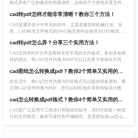
格式具有广泛的兼容性和易读性，这有助于方便地共享文件和
保护数据的安全性。在本文中，我们将介绍如何通过使用
cad转pdf怎样才能非常清晰？教你三个方法！
AutoCAD软件、Adobe Acrobat Pro软件和在线转换工具将多个
CAD文件转换成PDF格式。
CAD是通常设计中常用的软件，尤其是建筑和机械行业。当
2、选择CAD转换，然后点击CAD转PDF，接着上传
然，CAD标准文件格式的DWG格式有时会保存为DXF格式，便
你要转换的CAD文件就可以进行转换，为了方便还
于导入到其他设计软件中使用。但也有必要将DWG格式转换为
cad转pdf怎么弄？分享三个实用方法！
可以直接添加文件夹，也可以一次多选。批量转换
PDF格式，尤其是一些外国企业，似乎认可PDF格式的文件，
的好处就是省时，快来试试吧。
那么如何将cad转pdf怎样才能非常清晰，那么接下来我们来看
CAD文件和PDF文件是两种非常常用的文件格式，各自具有独
看cad转pdf的操作方法吧~
特的优点。将CAD文件转换为PDF可以让你更方便地在不同的
设备和平台上共享和查看设计。那么cad转pdf怎么弄呢？以下
cad图纸怎么转换成pdf？教你2个简单又实用的方法~
是三种将CAD文件转换为PDF的方法：
在生活中，将CAD文件转换为PDF格式可以提供很多便利。通
过将CAD文件转换为PDF，您可以轻松地共享和传输设计图
纸。此外，还可以确保文件的完整性和可靠性，因为PDF格式
cad怎么转换成pdf格式？教你4个简单又实用的方法~
是一种通用的文件格式，几乎可以在任何设备上打开和查看。
因此，将CAD转换为PDF是一种非常实用的方法，可以在工作
CAD是广泛应用于工程设计和制造的软件，而PDF则是一种流
和生活中节省时间和精力，下面小编今天就来给大家讲讲cad图
行的文件格式，兼具可读性和可编辑性。是否想知道cad怎么转
纸怎么转换成pdf。
换成pdf格式？本文将为您详细介绍CAD转PDF的方法，让您轻
注意事项
松实现文件格式的转换！
1、在转换前，请确保你的CAD文件已保存并备份，