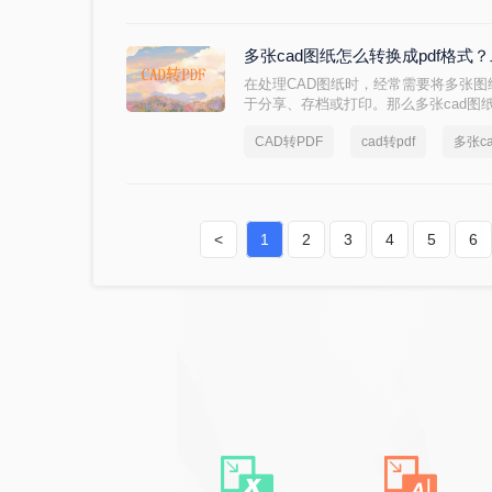
法。
多张cad图纸怎么转换成pdf格
在处理CAD图纸时，经常需要将多张图
于分享、存档或打印。那么多张cad图
两种将多张CAD图纸转换为PDF的有
CAD转PDF
cad转pdf
多张c
的设计成果。
<
1
2
3
4
5
6