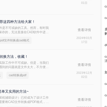
转换成pdf的方法，希望对大家有所帮
01日
？推荐这四种方法给大家！
软件是不可或缺的工具。然而，有时我
查看详情
保存的，无法直接在CAD软件中进行
CAD格式成为了许多工程师和设计师
2024年03月
pdf文件转换成cad格式
d格式呢？本文将介绍四种将PDF文件
17日
对这一需求。
个转换方法，收藏！
在实际工作中不可或缺。但是，当我们
查看详情
常遇到的问题就是文件太大，不方便传
可以将它们转换成PDF格式。在这篇
2023年12月
式
cad转换成pdf
换成pdf格式方法。
02日
个简单又实用的方法~
计算机辅助设计）已经成为了设计工作
查看详情
要将CAD文件转换成PDF格式，以
有哪些快速、简单的方法可以帮助我