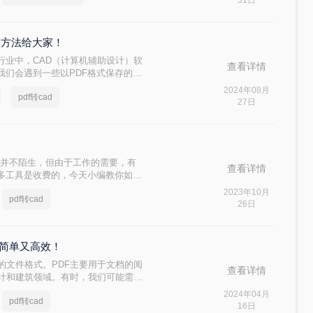
31日
种方法给大家！
行业中，CAD（计算机辅助设计）软
查看详情
我们会遇到一些以PDF格式保存的图
AD软件中进行编辑和修改。因此，将
2024年08月
pdf转cad
需求。那么PDF怎样转换成CAD呢？
27日
方法，帮助您轻松实现这一目标。
友并不陌生，但由于工作的需要，有
查看详情
但很多工具是收费的，今天小编教你如何
试一下哦。
2023年10月
pdf转cad
26日
，简单又高效！
用的文件格式。PDF主要用于文档的阅
查看详情
设计和建筑领域。有时，我们可能需要
D格式，以便进行进一步的编辑或设
2024年04月
pdf转cad
介绍三种高效的PDF转CAD的转换方
16日