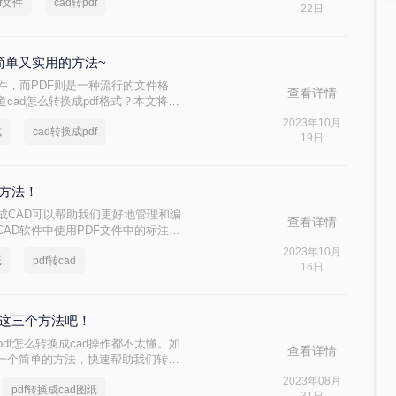
f文件
cad转pdf
F文件具有广泛的兼容性和良好的排版
22日
文件呢？以下是将CAD文件转换为PDF
个简单又实用的方法~
件，而PDF则是一种流行的文件格
查看详情
cad怎么转换成pdf格式？本文将为
轻松实现文件格式的转换！
2023年10月
式
cad转换成pdf
19日
个方法！
换成CAD可以帮助我们更好地管理和编
查看详情
AD软件中使用PDF文件中的标注和
而将PDF文件转换为CAD图纸，有什
2023年10月
纸
pdf转cad
种方法。
16日
下这三个方法吧！
df怎么转换成cad操作都不太懂。如
查看详情
大家一个简单的方法，快速帮助我们转换
了，下面来仔细看看吧。
2023年08月
pdf转换成cad图纸