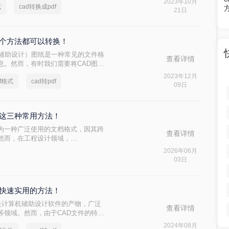
2023年10月
式
cad转换成pdf
您介绍几种cad如何转换成pdf格式方
21日
这三个方法都可以转换！
机辅助设计）图纸是一种常见的文件格
查看详情
息。然而，有时我们需要将CAD图纸
共享或打印。下面是cad图纸怎么转
2023年12月
f格式
cad转pdf
09日
试这三种常用方法！
rmat）作为一种广泛使用的文档格式，因其跨
查看详情
然而，在工程设计领域，
gn）图纸因其可编辑性和精确性成为行业标
2026年06月
纸成为许多设计师和工程师的常见需
03日
呢？本文将介绍三种将PDF图纸转换成
种快速实用的方法！
gn）文件是计算机辅助设计软件的产物，广泛
查看详情
等领域。然而，由于CAD文件的特殊
容性问题。将CAD文件转换为PDF
2024年08月