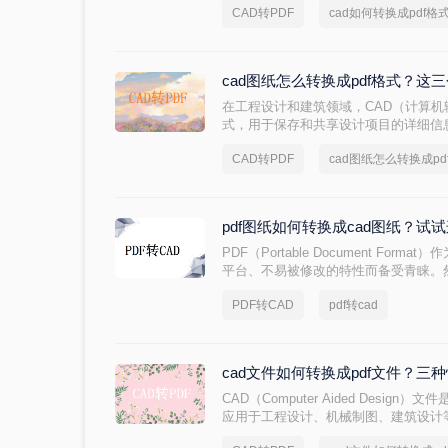
CAD转PDF
cad如何转换成pdf格
们实现CAD转PDF呢？下面，本文将为
法，让您轻松完成这一转换任务！
cad图纸怎么转换成pdf格式？
在工程设计和建筑领域，CAD（计算
式，用于保存和共享设计项目的详细信
转换成PDF格式，以便更方便地与他人
CAD转PDF
cad图纸怎么转换成pd
换成pdf格式的几种方法。
pdf图纸如何转换成cad图纸？试
PDF（Portable Document Fo
平台、不易被修改的特性而备受青睐。
CAD（Computer-Aided Desi
PDF转CAD
pdf转cad
准。因此，将PDF图纸转换成CAD图
求。那么pdf图纸如何转换成cad图纸
CAD图纸的方法。
cad文件如何转换成pdf文件？三
CAD（Computer Aided Desi
应用于工程设计、机械制图、建筑设计
性，其在共享、传输或打印时可能面临兼