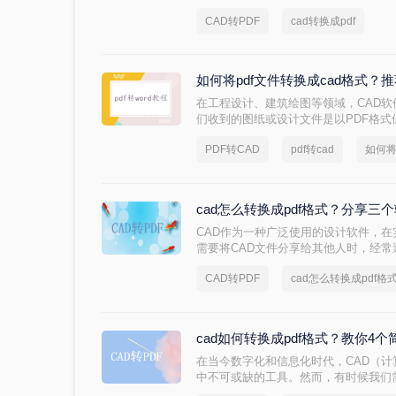
该怎么解决？下面，小编分享了把cad
CAD转PDF
cad转换成pdf
助！
如何将pdf文件转换成cad格式
在工程设计、建筑绘图等领域，CAD
们收到的图纸或设计文件是以PDF格式
编辑和修改。因此，将PDF文件转换成
PDF转CAD
pdf转cad
如何将
的需求。那么如何将pdf文件转换成ca
转换成CAD格式的方法，帮助您轻松应
cad怎么转换成pdf格式？分享三
CAD作为一种广泛使用的设计软件，
需要将CAD文件分享给其他人时，经
输。为了更方便地分享CAD文件，我们
CAD转PDF
cad怎么转换成pdf格
文章中，我们将为你详细介绍cad怎么转
cad如何转换成pdf格式？教你4
在当今数字化和信息化时代，CAD（
中不可或缺的工具。然而，有时候我们需
方便与他人共享、查看或打印。那么，