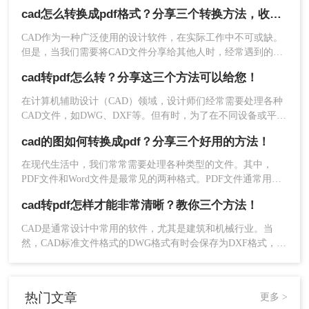
需要将CAD文件转换为PDF文件以方便共享、打印或保存。本
cad怎么转换成pdf格式？分享三个转换方法，收藏！
文将介绍几种cad文件怎么转换成pdf文件的方法，以帮助您将
CAD文件转换为高质量的PDF文件。
CAD作为一种广泛使用的设计软件，在实际工作中不可或缺。
但是，当我们需要将CAD文件分享给其他人时，经常遇到的问
题就是文件太大，不方便传输。为了更方便地分享CAD文件，
cad转pdf怎么转？分享这三个方法可以给您！
我们可以将它们转换成PDF格式。在这篇文章中，我们将为你
详细介绍cad怎么转换成pdf格式方法。
在计算机辅助设计（CAD）领域，设计师们经常需要处理各种
CAD文件，如DWG、DXF等。但有时，为了在不同设备或平台
以上是就是cad转pdf怎么弄的三种方法。你可以根
上共享设计，我们可能需要将这些CAD文件转换为更通用的格
据自己的需求和习惯选择适合的方法。无论使用哪
cad的图如何转换成pdf？分享三个好用的方法！
式，如PDF。PDF（Portable Document Format）是一种广泛使
种方法，都需要注意在转换前对CAD文件进行适当
用的文件格式，可以在不同操作系统和设备上轻松查看和打
在现代生活中，我们常常需要处理各种类型的文件。其中，
的配置和调整，以确保转换后的PDF文件质量符合
印。那么cad转pdf怎么转呢？下面，我们将介绍三种将CAD文
PDF文件和Word文件是最常见的两种格式。PDF文件通常用于
要求。
件转换为PDF的方法。
文档的传输和共享，而Word文件通常用于编辑和修改。
cad转pdf怎样才能非常清晰？教你三个方法！
CAD是通常设计中常用的软件，尤其是建筑和机械行业。当
然，CAD标准文件格式的DWG格式有时会保存为DXF格式，便
于导入到其他设计软件中使用。但也有必要将DWG格式转换为
PDF格式，尤其是一些外国企业，似乎认可PDF格式的文件，
那么如何将cad转pdf怎样才能非常清晰，那么接下来我们来看
热门文章
更多 >
看cad转pdf的操作方法吧~