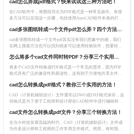
转转大师将CAD文件转换为PDF的步骤：
cad怎么弄成pdf格式？快来试试这三种方法吧！
是三种将CAD文件转换为PDF的方法：
1、如果你要批量CAD转PDF，那么建议下载转转大
在CAD软件中，将图纸导出为PDF格式是一种常见操作。有很
师客户端。
多方法可以实现这一步骤，包括使用AutoCAD软件本身的打印
功能、利用专门的CAD格式转换软件、以及使用在线PDF转换
cad多张图纸转成一个文件pdf怎么弄？四个方法帮你搞定！
网站。本文将为你介绍这三种cad怎么弄成pdf格式方法，快来
选择适合你的方式，轻松将CAD图纸转换成PDF格式吧!
cad多张图纸转成一个文件pdf其实没有我们想象中的难，我们
在网上搜索方法也可以找到很多可以使用转换软件，想要转换
格式，那么使用转换软件就是最好的方法，不过网上有很多软
怎么将多个cad文件同时转PDF？分享三个实用的操作方法
件并没有说的那么好用，所以小编今天就来给大家讲讲cad转
pdf。
将多个CAD文件转换成PDF格式是一个常见的需求，因为PDF
格式具有广泛的兼容性和易读性，这有助于方便地共享文件和
保护数据的安全性。在本文中，我们将介绍如何通过使用
cad怎么转换成pdf格式？教你三个实用的方法！
AutoCAD软件、Adobe Acrobat Pro软件和在线转换工具将多个
2、选择CAD转换，然后点击CAD转PDF，接着上传
CAD文件转换成PDF格式。
CAD（计算机辅助设计）文件通常以DWG或DXF格式保存，这
你要转换的CAD文件就可以进行转换，为了方便还
些格式是为了便于工程师和设计师在CAD软件中进行编辑和修
可以直接添加文件夹，也可以一次多选。批量转换
改而设计的。然而，有时我们可能需要将CAD文件转换为PDF
的好处就是省时，快来试试吧。
cad文件怎么转换成pdf文件？分享三个转换方法！
格式，以便在没有CAD软件的情况下查看和分享设计。那么cad
怎么转换成pdf格式呢？本文将介绍将CAD文件转换为PDF格式
在当今科技发展迅猛的时代，CAD（计算机辅助设计）文件成
的几种方法。
为许多设计师和工程师的工作常用文件格式。然而，有时我们