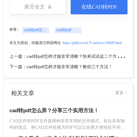
方法二：使用CAD软件的导出功能
展开全文 ⇊
在线CAD转PDF
许多CAD软件都提供了导出功能，可以将CAD文件
转换为其他格式，包括PDF。以下是使用导出功能
标签：
将CAD文件转换为PDF的步骤：
cad转pdf怎么弄
cad转pdf
1、打开CAD软件并打开要转换的CAD文件。
本文为原创，转载请注明原网址:
https://pdftoword.55.la/news/16600.html
2、在菜单栏中选择“文件”选项卡，然后选择“导
出”。
上
一篇：cad转pdf怎样才能非常清晰？快来试试这二个方法出高清图纸！
3、在导出对话框中，选择“PDF”作为输出格式，然
后选择一个保存位置。
下一篇：cad转pdf怎样才能非常清晰？教你三个方法！
4、根据需要选择其他选项，如页面大小、方向等，
然后点击“确定”。
5、CAD软件将生成一个PDF文件，你可以在系统中
相关文章
更多 >
找到并打开它。
方法三：使用第三方软件
cad转pdf怎么弄？分享三个实用方法！
CAD文件和PDF文件是两种非常常用的文件格式，各自具有独
除了在线工具和CAD软件的导出功能外，还可以使
特的优点。将CAD文件转换为PDF可以让你更方便地在不同的
用第三方软件将CAD文件转换为PDF。以下是使用
设备和平台上共享和查看设计。那么cad转pdf怎么弄呢？以下