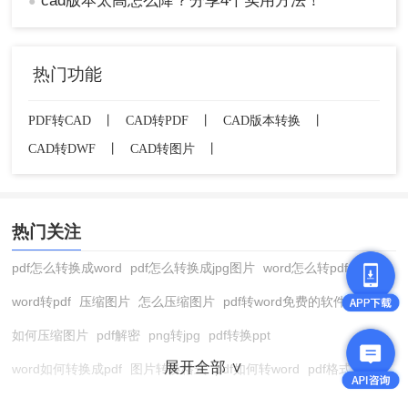
cad版本太高怎么降？分享4个实用方法！
●
热门功能
PDF转CAD
丨
CAD转PDF
丨
CAD版本转换
丨
CAD转DWF
丨
CAD转图片
丨
热门关注
pdf怎么转换成word
pdf怎么转换成jpg图片
word怎么转pdf
word转pdf
压缩图片
怎么压缩图片
pdf转word免费的软件
如何压缩图片
pdf解密
png转jpg
pdf转换ppt
展开全部 ∨
word如何转换成pdf
图片转换格式
pdf如何转word
pdf格式转换
在线pdf转换成word
pdf转图片
pdf怎么转换成jpg图片
图片转pdf