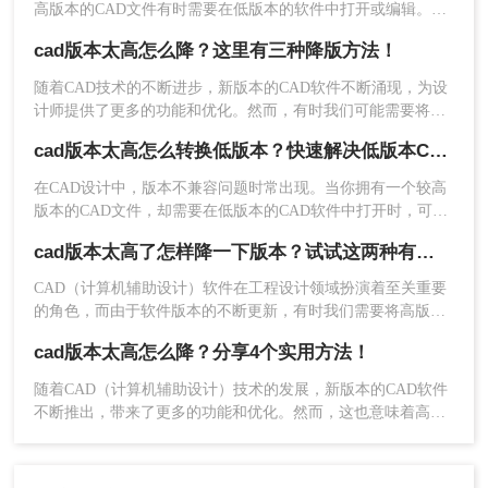
高版本的CAD文件有时需要在低版本的软件中打开或编辑。这
时，就需要将高版本的CAD文件转换为低版本。那么cad版本太
cad版本太高怎么降？这里有三种降版方法！
高怎么转换低版本呢？本文将介绍两种常用的CAD版本转换方
法。
随着CAD技术的不断进步，新版本的CAD软件不断涌现，为设
计师提供了更多的功能和优化。然而，有时我们可能需要将高
版本的CAD文件降为低版本，以确保与特定软件或硬件的兼容
cad版本太高怎么转换低版本？快速解决低版本CAD需求的方法！
性。那么cad版本太高怎么降呢？本文将介绍三种将高版本CAD
文件降为低版本的方法，帮助您轻松应对版本过高的问题。
在CAD设计中，版本不兼容问题时常出现。当你拥有一个较高
版本的CAD文件，却需要在低版本的CAD软件中打开时，可能
会遇到一些困扰。那么cad版本太高怎么转换低版本呢？不用担
cad版本太高了怎样降一下版本？试试这两种有效的方法！
心，本文将为你详细介绍几种解决方法，帮助你快速转换CAD
文件为低版本，提高工作效率。
CAD（计算机辅助设计）软件在工程设计领域扮演着至关重要
的角色，而由于软件版本的不断更新，有时我们需要将高版本
3、文件上传后，设置一下输出格式，选择要转换的
的CAD文件转换为低版本以便与旧系统或团队成员兼容。那么
CAD版本，然后点击开始转换。
cad版本太高怎么降？分享4个实用方法！
cad版本太高了怎样降一下版本呢？本文将介绍两种将CAD版本
降级的方法。
随着CAD（计算机辅助设计）技术的发展，新版本的CAD软件
不断推出，带来了更多的功能和优化。然而，这也意味着高版
本的CAD文件可能无法在旧版本的CAD软件中正确打开或编
辑。为了确保兼容性，有时需要将CAD文件的版本降低。那么
cad版本太高怎么降呢？本文将介绍四种有效的方法来实现这一