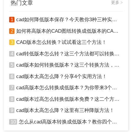
热门文章
更多 >
目标。
1
cad如何降低版本保存？今天教你3种三种实用方法对比！
4、转换完成，点击下载即可，如果还需要继续转
2
如何将高版本的CAD图纸转换成低版本的CAD图纸？3种实用方法对比！
换，可以点击继续添加。
3
CAD版本怎么转换？试试看这三个方法！
注意事项
4
cad转低版本怎么转？这三个方法都可以转换版本！
1、文件兼容性：在转换CAD版本时，请确保目标版
5
cad版本如何转换低版本？这三个转换方法，你一定要学会！
本与您的需求相匹配，并了解该版本是否支持原始
文件中的所有功能和元素。
6
cad版本太高怎么降？分享4个实用方法！
2、文件质量：转换过程中可能会对文件质量产生一
7
cad高版本怎么转换成低版本？为你带来3个好用的方法！
定影响，特别是在转换为较低版本时。因此，在转
换后，请仔细检查文件以确保其满足您的要求。
8
cad版本过高怎么转换低版本免费？这二个方法了解一下！
3、备份原始文件：在进行版本转换之前，请务必备
9
cad版本太高怎么降？这里有三种降版方法！
份原始文件。这样，如果转换过程中出现问题，您
可以随时恢复到原始状态。
10
怎么从cad高版本转换成低版本？教你四个小妙招轻松搞定！
总结