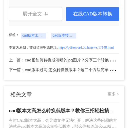
4、转换完成，点击打开文件夹即可查看。
展开全文 ⇊
在线CAD版本转换
方法二：使用CAD软件的“另存为”功能
许多CAD软件都提供了“另存为”功能，允许用户将
标签：
cad版本太高怎么转换低版本
cad版本转换器
文件保存为不同的版本或格式。
操作如下：
本文为原创，转载请注明原网址:
https://pdftoword.55.la/news/17148.html
1、例如，在AutoCAD中，您可以通过选择“文件”菜
上
一篇：cad图如何转换成清晰的jpg图片？分享三个转换方法！
单下的“另存为”选项，
2、然后在弹出的对话框中选择较低的版本或格式来
下
一篇：cad版本过高,怎么转换低版本？这二个方法简单好操作！
保存文件。
这种方法简单易行，但需要注意的是，不是所有的
CAD软件都支持这种功能。
相关文章
更多 >
方法三：在线转换工具
互联网上有一些在线的CAD版本转换工具，这些工
cad版本太高怎么转换低版本？教你三招轻松搞定！
具通常不需要安装额外的软件，只需上传文件并指
有时CAD版本太高，会导致文件无法打开，解决这些问题的方
定转换的目标版本即可。然而，使用在线工具时，
法就是cad版本太高怎么转换低版本，那么你知道怎么cad版本