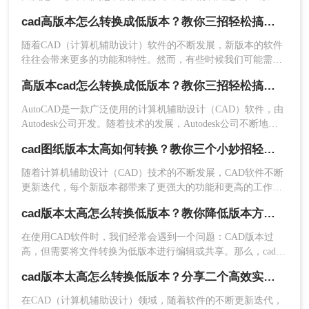
请注意保护您的文件安全，确保上传的文件不包含
转换器吗？如果不知道，那就和小编一起来了解一下吧，下次
敏感信息，并选择可信赖的在线转换服务。下面以
cad高版本怎么转换成低版本？教你三招轻松搞定！
遇到同样的问题就知道怎么解决了。
转转大师在线CAD版本转换操作为例。
随着CAD（计算机辅助设计）软件的不断发展，新版本的软件
操作如下：
往往会带来更多的功能和特性。然而，有些时候我们可能需要
1、打开在线转换链接：
在低版本的CAD软件中使用这些高版本的文件。那么cad高版本
高版本cad怎么转换成低版本？教你三招轻松搞定！
https://pdftoword.55.la/cad2ver/，进入CAD版本转
怎么转换成低版本呢？本文将介绍三种将CAD高版本转换为低
换页面。
版本的方法，以确保文件在不同版本的软件中顺利打开和编
AutoCAD是一款广泛使用的计算机辅助设计（CAD）软件，由
辑。
Autodesk公司开发。随着技术的发展，Autodesk公司不断地推
出新版本的AutoCAD软件，其中包含了新的特性和改进。然
cad图纸版本太高如何转换？教你三个小妙招轻松搞定！
而，对于使用旧版本AutoCAD的用户来说，直接打开高版本的
CAD文件可能会遇到兼容性问题。为了解决高版本cad怎么转换
随着计算机辅助设计（CAD）技术的不断发展，CAD软件不断
成低版本问题，可以通过几种方法将高版本的CAD文件转换为
更新迭代，每个新版本都带来了更强大的功能和更高的工作效
低版本，以下将详细解析三种实用的转换方法。
率。然而，这也导致了一个问题：当使用较新版本的CAD软件
cad版本太高怎么转换低版本？教你降低版本方法！
创建的图纸需要在旧版本的CAD软件中打开或编辑时，就会遇
到版本不兼容的问题。那么，cad图纸版本太高如何转换呢？本
在使用CAD软件时，我们经常会遇到一个问题：CAD版本过
文将为您介绍几种实用的转换方法。
高，但需要将文件转换为低版本进行编辑或共享。那么，cad版
2、上传需要转换的CAD文件。
本太高怎么转换低版本呢？本文将详细介绍三种可行的方法，
cad版本太高怎么转换低版本？分享二个高效实用方法！
帮助你解决这一问题。
在CAD（计算机辅助设计）领域，随着软件的不断更新迭代，