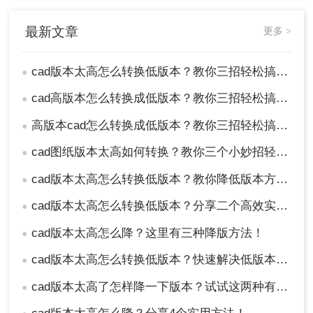
将CAD高版本转换为低版本可以确保文件与特定软
最新文章
更多 >
件或硬件的兼容性，从而满足不同的需求。通过使
用专业的CAD转换软件、CAD软件的“另存为”功能
cad版本太高怎么转换低版本？教你三招轻松搞定！
●
或在线转换工具，您可以轻松完成版本转换。在进
行转换时，请注意文件兼容性、质量和备份问题，
cad高版本怎么转换成低版本？教你三招轻松搞定！
●
以确保转换过程的顺利进行。
高版本cad怎么转换成低版本？教你三招轻松搞定！
●
cad图纸版本太高如何转换？教你三个小妙招轻松搞定！
●
cad版本太高怎么转换低版本？教你降低版本方法！
●
cad版本太高怎么转换低版本？分享二个高效实用方法！
●
cad版本太高怎么降？这里有三种降版方法！
●
cad版本太高怎么转换低版本？快速解决低版本CAD需求的方法！
●
cad版本太高了怎样降一下版本？试试这两种有效的方法！
●