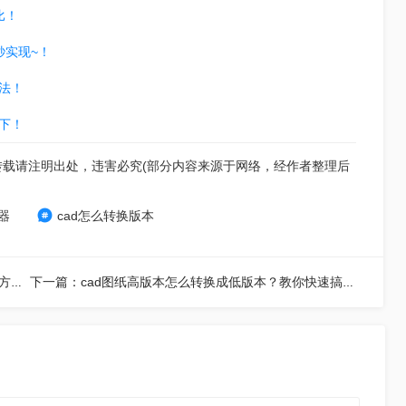
比！
秒实现~！
法！
下！
转载请注明出处，违害必究(部分内容来源于网络，经作者整理后
器
cad怎么转换版本
上一篇：cad版本高打不开怎么转换？推荐这三种解决方法！
下一篇：cad图纸高版本怎么转换成低版本？教你快速搞定！