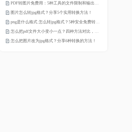
PDF转图片免费用：5种工具的文件限制和输出质量对比！
word转pd
图片怎么转jpg格式？分享5个实用转换方法！
png是什么格式 怎么转jpg格式？5种安全免费转换方法全解析！
pdf太大了
怎么把pdf文件大小变小一点？四种方法对比，一看就懂！
怎么把图片改为jpg格式？分享6种转换的方法！
pdf文件怎