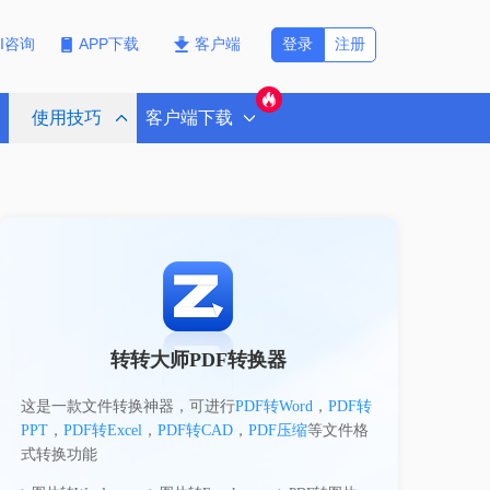
登录
注册
PI咨询
APP下载
客户端
使用技巧
客户端下载
转转大师PDF转换器
这是一款文件转换神器，可进行
PDF转Word
，
PDF转
PPT
，
PDF转Excel
，
PDF转CAD
，
PDF压缩
等文件格
式转换功能