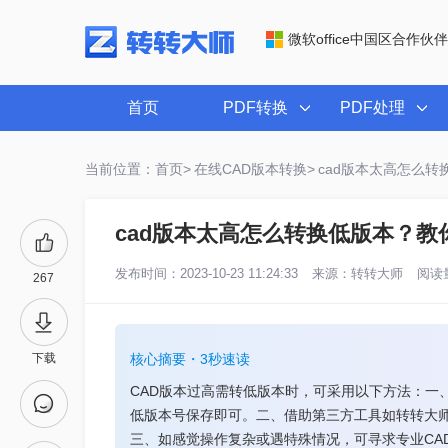
微软office中国区合作伙伴
首页
PDF转换
PDF处理
当前位置：首页>
在线CAD版本转换>
cad版本太高怎么
cad版本太高怎么转换低版本？教
发布时间：2023-10-23 11:24:33
来源：
转转大师
阅读量
267
下载
核心摘要・3秒速读
CAD版本过高需转低版本时，可采用以下方法：一、使
低版本号保存即可。二、借助第三方工具如转转大师
三、如感觉操作复杂或遇特殊情况，可寻求专业CA