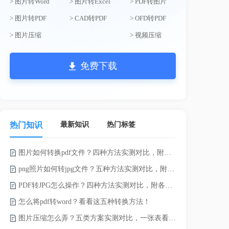
> 图片转Word
> 图片转Excel
> PDF转图片
> 图片转PDF
> CAD转PDF
> OFD转PDF
> 图片压缩
> 视频压缩
免费下载
最新知识
热门标签
热门知识
图片如何转换pdf文件？四种方法实测对比，附各场景最优选！
电脑上doc怎
png照片如何转jpg文件？五种方法实测对比，附各场景最优选!！
如何将word
PDF转JPG怎么操作？四种方法实测对比，附各场景最优选！
word转换成
怎么将pdf转word？看看这五种转换方法！
word如何转
图片压缩怎么弄？五类方案实测对比，一张表看懂怎么选！
word如何转