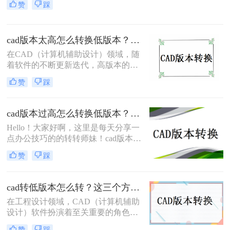
赞
踩
件的需求时，高版CAD如何转换成低
版本成为一项必备的技能。本文将介
绍三种简单有效的方法，帮助您轻松
cad版本太高怎么转换低版本？分享二个高效实用方法！
实现高版本CAD转换为低版本。无论
您是一名设计师还是一名工程师，掌
在CAD（计算机辅助设计）领域，随
握这些方法都会对您的工作产生巨大
着软件的不断更新迭代，高版本的
的帮助。
CAD文件有时需要在低版本的软件中
赞
踩
打开或编辑。这时，就需要将高版本
的CAD文件转换为低版本。那么cad
版本太高怎么转换低版本呢？本文将
cad版本过高怎么转换低版本？试试这三种方法！
介绍两种常用的CAD版本转换方法。
Hello！大家好啊，这里是每天分享一
点办公技巧的的转转师妹！cad版本过
高！怎么转换低版本？​CAD是一种广
赞
踩
泛使用的计算机辅助设计软件，用于
创建和修改图纸。随着时间的推移，
CAD的版本会不断更新，这可能会导
cad转低版本怎么转？这三个方法都可以转换版本！
致遇到版本不兼容的情况。
在工程设计领域，CAD（计算机辅助
设计）软件扮演着至关重要的角色。
然而，由于不同版本的CAD软件之间
赞
踩