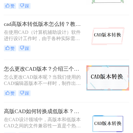
CAD高版本转换成低版本呢？本文将
而，随着技术的不断进步，CAD软件
赞
踩
介绍几种将CAD高版本转换成低版本
版本不断更新，有时我们需要将高版
的方法，帮助您解决版本兼容性问
本的CAD文件转换为低版本，以便在
题。
旧版本的软件或不同的环境中打开和
cad高版本转低版本怎么转？教你3个小妙招轻松搞定！
编辑。那么如何将cad版本转换成低版
在使用CAD（计算机辅助设计）软件
本呢？本文将为您介绍三种将CAD版
进行设计工作时，由于各种实际需
本转换成低版本的实用方法，帮助您
求，我们常常需要将CAD文件从高版
解决版本不兼容的问题。
赞
踩
本转换为低版本。这可能是因为旧版
本的CAD软件无法直接打开新版本的
文件，或者为了与团队成员共享文件
怎么更改CAD版本？介绍三个CAD版本转换方法！
而需要降低版本。那么cad高版本转低
版本怎么转呢？下面，我们将详细介
怎么更改CAD版本呢？当我们使用的
绍几种CAD高版本转低版本的方法。
CAD编辑器版本不一样时，制作出来
的文件需要在同一版本的软件中才能
赞
踩
打开，所以有时候需要将不同版本的
CAD文件进行转换，不管是高版本转
换成低版本，还是低版本转换成高版
高版CAD如何转换成低版本？试试看这三个方法！
本，使用怎么更改CAD版本软件就能
在CAD设计领域中，高版本和低版本
解决这个问题，下面来看看cad版本转
CAD之间的文件兼容性一直是个热门
换的操作方法吧。
话题。当我们遇到使用低版本CAD软