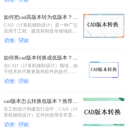
存在兼容性问题，有时我们需要将高
版本的CAD文件转换为低版本，以便
在旧版本的软件中打开和编辑。那么
如何把cad高版本转为低版本？学会这两个方法就够了！
CAD转低版本怎么转呢？本文将为您
CAD（计算机辅助设计）是一种广泛
介绍几种将CAD文件转换为低版本的
应用于工程、建筑和制造等领域的设
方法，帮助您解决兼容性问题。
计软件。在使用CAD软件时，有时候
赞
踩
我们需要将高版本的CAD文件转换为
低版本的文件，以便与其他使用低版
本CAD软件的人进行共享和协作。那
如何将cad版本转换成低版本？教你三个小妙招轻松搞定！
么如何把CAD高版本转为低版本呢？
在CAD（计算机辅助设计）领域，由
本文将介绍两种简单的方法，帮助你
于技术的不断更新和软件的迭代，我
将CAD高版本文件转为低版本文件。
们有时需要将CAD文件从高版本转换
赞
踩
为低版本，以便在旧版本的CAD软件
中打开和编辑。那么如何将CAD版本
转换成低版本呢？以下将详细介绍三
cad版本怎么转换低版本？推荐这3种方法给大家！
种常用的方法，帮助您轻松完成CAD
版本的转换。
在工程设计和建筑行业中，CAD（计
算机辅助设计）文件的使用非常普
遍。然而，由于不同项目和团队可能
赞
踩
使用不同版本的CAD软件，文件版本