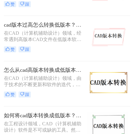
程、建筑、制造等领域。不同的CAD
赞
踩
软件版本之间的兼容性是一个重要的
问题，因此CAD版本的转换成为了众
多用户关注的焦点。在本文中，我们
cad版本过高怎么转换低版本？分享3种高效转换方法！
将详细介绍CAD版本怎么转换的方
法，以帮助您顺利进行CAD文件的转
在CAD（计算机辅助设计）领域，经
换和兼容。
常遇到高版本CAD文件在低版本软件
中无法打开或编辑的情况。这通常是
赞
踩
因为高版本CAD可能新增了一些功能
和数据格式，导致低版本软件无法识
别。因此，将高版本CAD文件转换为
怎么从cad高版本转换成低版本？教你四个小妙招轻松搞定！
低版本变得尤为重要。那么cad版本过
高怎么转换低版本呢？本文将介绍三
在CAD（计算机辅助设计）领域，由
种将CAD高版本转换为低版本的高效
于技术的不断更新和软件的迭代，我
方法。
们常常会遇到CAD文件版本不兼容的
赞
踩
问题。特别是在项目合作、文件传输
或软件升级后，CAD文件的接收者可
能使用的CAD版本低于发送者的版
如何将cad版本转换成低版本？试试这三种方法吧！
本，导致无法直接打开高版本的CAD
文件。此时，将CAD高版本转换成低
在工程设计领域，CAD（计算机辅助
版本就显得尤为重要。那么怎么从
设计）软件是不可或缺的工具。然