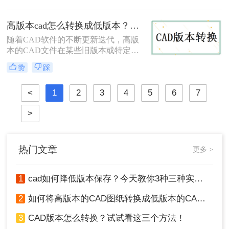
不兼容的问题时有发生。那么cad版本
怎么转换低版本呢？本文将详细介绍
高版本cad怎么转换成低版本？这三个转换方法非常简单！
三种将CAD文件版本转换为低版本的
随着CAD软件的不断更新迭代，高版
方法。
本的CAD文件在某些旧版本或特定需
求的场景下可能无法直接打开或编
赞
踩
辑。因此，将高版本CAD转换成低版
本成为了一个常见的需求。那么高版
<
1
2
3
4
5
6
7
本cad怎么转换成低版本呢？下面将详
细介绍几种将高版本CAD转换成低版
>
本的方法，供您参考。
热门文章
更多 >
1
cad如何降低版本保存？今天教你3种三种实用方法对比！
2
如何将高版本的CAD图纸转换成低版本的CAD图纸？3种实用方法对比！
3
CAD版本怎么转换？试试看这三个方法！