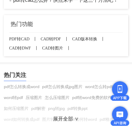
pdf转cad怎么弄？快点来学一下这三个方法吧！
●
软件、手动转换或在线转换工具进行操作。无论哪种方法，都
需要耐心和细心地进行操作，以确保最终的CAD图纸符合您的
设计要求。
热门功能
PDF转CAD
丨
CAD转PDF
丨
CAD版本转换
丨
CAD转DWF
丨
CAD转图片
丨
热门关注
pdf怎么转换成word
pdf怎么转换成jpg图片
word怎么转pdf
word转pdf
压缩图片
怎么压缩图片
pdf转word免费的软件
如何压缩图片
pdf解密
png转jpg
pdf转换ppt
展开全部 ∨
word如何转换成pdf
图片转换格式
pdf如何转word
pdf格式转换
在线pdf转换成word
pdf转图片
pdf怎么转换成jpg图片
图片转pdf