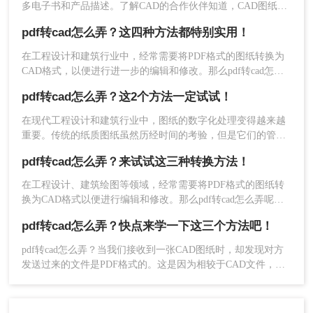
多电子书和产品描述。了解CAD的合作伙伴知道，CAD图纸的
基本格式通常是DWG格式，因此没有CAD图纸软件看不到CAD
CAD格式，无需安装任何软件。
pdf转cad怎么弄？这四种方法都特别实用！
图纸。我该怎么办？你知道吗？PDF文件可以转换为CAD文
使用在线转换工具进行转换的具体步骤如下：
件。很多人不知道。如果你知道，你可以很容易地解决工作中
在工程设计和建筑行业中，经常需要将PDF格式的图纸转换为
遇到的转换问题。pdf转cad怎么弄免费？本文将教我们如何pdf
CAD格式，以便进行进一步的编辑和修改。那么pdf转cad怎么
1、在线PDF转CAD：https://pdftoword.55.la/pdf2cad/
转cad，让我们来看看。
弄呢？本文将介绍四种常用的将PDF图纸转换为CAD图纸的方
pdf转cad怎么弄？这2个方法一定试试！
法，帮助您根据不同的需求选择最合适的方式。
在现代工程设计和建筑行业中，图纸的数字化处理变得越来越
重要。传统的纸质图纸虽然历经时间的考验，但是它们的管理
和共享却存在一些困难。不仅浪费了大量的时间和纸张资源，
pdf转cad怎么弄？来试试这三种转换方法！
而且很容易遗失或受到损坏。因此，将纸质图纸转换为
CAD（计算机辅助设计）格式成为一种必要的需求。本文将为
在工程设计、建筑绘图等领域，经常需要将PDF格式的图纸转
大家介绍pdf转cad怎么弄，并提供一些实用的方法。
换为CAD格式以便进行编辑和修改。那么pdf转cad怎么弄呢？
本文将介绍三种将PDF转换为CAD文件的实用方法。
pdf转cad怎么弄？快点来学一下这三个方法吧！
pdf转cad怎么弄？当我们接收到一张CAD图纸时，却发现对方
2、点击上传PDF文件。
发送过来的文件是PDF格式的。这是因为相较于CAD文件，
PDF的更加适合分享传输。