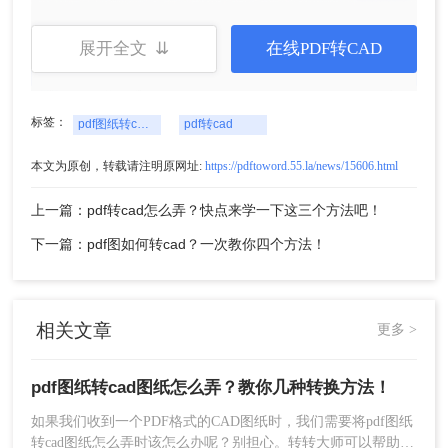
4、PDF转CAD成功，点击打开可查看CAD文件。
展开全文 ⇊
在线PDF转CAD
标签：
pdf图纸转cad图纸怎么弄
pdf转cad
本文为原创，转载请注明原网址:
https://pdftoword.55.la/news/15606.html
上一篇：pdf转cad怎么弄？快点来学一下这三个方法吧！
下一篇：pdf图如何转cad？一次教你四个方法！
方法二：使用CAD编辑器手动转换
相关文章
更多 >
如果您没有找到合适的PDF转换CAD软件，或者您对CAD文件
pdf图纸转cad图纸怎么弄？教你几种转换方法！
的要求不高，可以考虑使用CAD编辑器手动转换。这种方法需
如果我们收到一个PDF格式的CAD图纸时，我们需要将pdf图纸
要您具备一定的CAD编辑技能。
转cad图纸怎么弄时该怎么办呢？别担心。转转大师可以帮助我