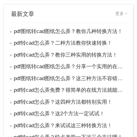
最新文章
更多 >
pdf图纸转cad图纸怎么弄？教你几种转换方法！
●
pdf转cad怎么弄？二种方法教你快速转换！
●
pdf转cad怎么弄？教你三种实用的转换方法！
●
5、转换成功后，点击下载就可以了。
pdf图纸转cad图纸怎么弄？分享一个实用的在线操作方法！
●
需要注意的是，在线转换工具可能存在一定的安全风险，因此
pdf图纸转cad图纸怎么弄？这三种方法不容错过！
●
请确保您选择的工具是安全可靠的。此外，由于在线转换工具
pdf转cad怎么弄免费？很简单的在线方法就能解决！
●
需要一定的时间和网络环境来完成转换，因此请确保您的网络
pdf转cad怎么弄？这四种方法都特别实用！
●
连接稳定且速度较快。
pdf转cad怎么弄？这2个方法一定试试！
●
总之，将PDF图纸转换为CAD图纸需要一定的技巧和工具支
pdf转cad怎么弄？来试试这三种转换方法！
●
持。根据您的需求和技能水平，可以选择专业的PDF转换CAD