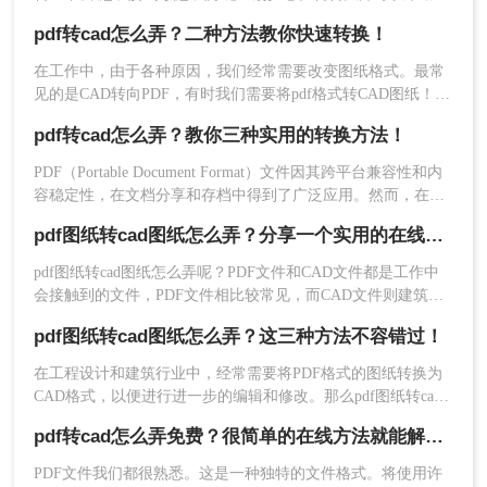
们快速完成转换，这样你就可以随意编辑CAD，那么pdf图纸转
具体操作步骤如下：
pdf转cad怎么弄？二种方法教你快速转换！
cad图纸怎么弄呢？下面就来看看吧。
1、打开PDF文件：使用CAD编辑器打开需要转换的PDF文
在工作中，由于各种原因，我们经常需要改变图纸格式。最常
见的是CAD转向PDF，有时我们需要将pdf格式转CAD图纸！很
件。
让人头疼！那么如何快速pdf格式转CAD图纸呢？今天，小编将
pdf转cad怎么弄？教你三种实用的转换方法！
2、手动绘制图形：在CAD编辑器中，使用相应的绘图工具手
与大家分享pdf转cad怎么弄方法，希望对大家有所帮助！
PDF（Portable Document Format）文件因其跨平台兼容性和内
动绘制PDF文件中描述的图形。
容稳定性，在文档分享和存档中得到了广泛应用。然而，在某
3、调整图形格式：根据需要调整图形的格式、颜色、线型等
些专业领域，如建筑设计、机械绘图等，CAD（Computer-
pdf图纸转cad图纸怎么弄？分享一个实用的在线操作方法！
Aided Design）文件因其强大的绘图和编辑功能而备受青睐。因
属性，使其符合CAD标准。
此，将PDF转换为CAD格式成为了一个常见的需求。那么pdf转
pdf图纸转cad图纸怎么弄呢？PDF文件和CAD文件都是工作中
cad怎么弄呢？本文将介绍三种将PDF转换为CAD的方法。
4、保存为CAD文件：在CAD编辑器中，将绘制好的图形保存
会接触到的文件，PDF文件相比较常见，而CAD文件则建筑工
程行业的人员用的较多，当我们想要将一份已经转换成PDF格
为CAD格式的文件。
pdf图纸转cad图纸怎么弄？这三种方法不容错过！
式的图纸转回到CAD图纸格式，该怎么办呢？我们可以用专业
的pdf转cad软件，这样就不用担心这个问题了。
在工程设计和建筑行业中，经常需要将PDF格式的图纸转换为
方法三：使用在线转换工具进行转换
CAD格式，以便进行进一步的编辑和修改。那么pdf图纸转cad
图纸怎么弄呢？本文将介绍三种常用的将PDF图纸转换为CAD
pdf转cad怎么弄免费？很简单的在线方法就能解决！
图纸的方法，帮助您根据不同的需求选择最合适的方式。
除了专业的PDF转换CAD软件和手动转换外，您还可以使用在
PDF文件我们都很熟悉。这是一种独特的文件格式。将使用许
线转换工具进行转换。这类工具可以在线将PDF文件转换为