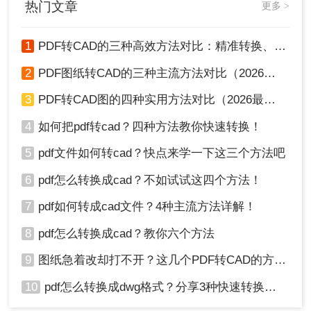
热门文章
更多 >
1
PDF转CAD的三种高效方法对比：精准转换、可编辑、保图层！
2
PDF图纸转CAD的三种主流方法对比（2026实用版）：选对工具效率翻倍！
3、点击“开始转换”然后等待即可。
3
PDF转CAD图的四种实用方法对比（2026最新版）：按需选择，效率至上！
4
如何把pdf转cad？四种方法教你快速转换！
5
pdf文件如何转cad？快点来学一下这三个方法吧
6
pdf怎么转换成cad？不如试试这四个方法！
7
pdf如何转成cad文件？4种主流方法详解！
4、如果需要设置一些转换条件，比如说输出的格式、对页码
8
pdf怎么转换成cad？教你六个方法
有要求、生成方式以及CAD版本，那么可以在转换之前设置一
9
图纸急着改却打不开？这几个PDF转CAD的方法真管用！
下。
10
pdf怎么转换成dwg格式？分享3种快速转换方法！