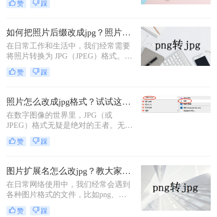
赞
踩
么改成jpg格式呢？本文将介绍三种将
照片转换为JPG格式的方法，每种方
法都有其特点和适用场景，您可以根
如何把照片后缀改成jpg？照片转换的三种方法！
据自己的需求选择最合适的方式。
在日常工作和生活中，我们经常需要
将照片转换为 JPG（JPEG）格式。
JPG 作为一种通用性极强的图像压缩
赞
踩
格式，能够在保持较高画质的同时显
著减小文件体积，非常适合网络传
输、社交分享、证件照提交及各类平
照片怎么改成jpg格式？试试这5种转换方法！
台上传。然而，很多用户在操作时容
在数字图像的世界里，JPG（或
易混淆“改后缀”与“真实格式转换”，
JPEG）格式无疑是绝对的王者。无论
导致图片损坏或出现黑边、花屏等问
是上传到社交媒体、提交证件照，还
题。本文从操作难度、转换质量、隐
赞
踩
是日常的存储和分享，JPG都是最通
私安全、批量能力四个维度，对比三
用、兼容性最高的选择。然而，我们
种主流方案，帮助您根据实际场景快
常常会遇到来自手机、相机或网络的
速选择最合适的方法。
图片扩展名怎么改jpg？教大家三种简单转换方法！
其他格式图片，如PNG、HEIC、
在日常网络使用中，我们经常会遇到
WEBP、RAW等，它们可能在不同场
各种图片格式的文件，比如png、
景下带来不便。那么，照片怎么改成
jpeg、bmp等等。然而，很多时候我
jpg格式呢？
赞
踩
们需要将图片扩展名改为jpg格式，因