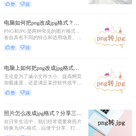
求。PNG（Portable Network
赞
踩
Graphics）和JPG（JPEG，Joint
Photographic Experts Group）作为两种
广泛使用的图像格式，各自具有独特
电脑如何把png改成jpg格式？分享四种简单转换方法！
的优势。PNG以其无损压缩、支持透
​PNG和JPG是两种常见的图片格式，
明度和丰富的颜色层次而受到青睐，
各自具有不同的特点和适用场景。有
尤其适合用于需要高质量图像和透明
时，我们可能需要将PNG图片转换为
背景的场合。
赞
踩
JPG格式，以适应不同的使用需求。
那么电脑如何把PNG改成JPG格式
呢？下面将介绍四种在电脑上将PNG
电脑上如何把png改成jpg格式？分享5种常用的转换方法！
改为JPG格式的方法，帮助您轻松完
成格式转换。
无论是为了减小文件大小、提高网页
加载速度，还是满足某些软件或平台
对JPG格式的要求，掌握几种有效的
赞
踩
PNG转JPG方法都是非常有用的。那
么电脑上如何把png改成jpg格式呢？
本文将介绍五种常用的方法来实现这
照片怎么改成jpg格式？分享三个实用转换方法！
一转换。
在日常生活中，我们经常需要将照片
转换为JPG格式，以便于分享、打印
或满足某些应用的要求。那么照片怎