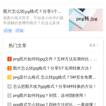
为jpg格式在网页加载速度和存储空间
方面更加优秀。那么，图片扩展名怎
图片怎么转jpg格式？分享5个实用转换方法！
么改jpg呢？本文将为您详细介绍三种
就图片格式而言，不知道小伙伴们最
简单实用的方法，帮助您达到这一目
常接触的是哪些格式？在这么多张图
标。
片格式中，尽管png格式的清晰度接
赞
踩
近于原作，画质清晰，但缺点仍然存
在，比如存储空间占用过大，还有一
些网站不支持png格式的图片，因此
热门文章
更多 >
很多人都会把图片怎么转jpg格式，那
么如何png转jpg？
1
png照片如何转jpg文件？五种方法实测对比，附各场景最优选!！
2
图片怎么转jpg格式？分享5个实用转换方法！
3
png是什么格式 怎么转jpg格式？5种安全免费转换方法全解析！
4
怎么把图片改为jpg格式？分享6种转换的方法！
5
png图片如何转jpg？别慌，这4招随便用！
6
png格式怎么转jpg？四种方法对比，一看就懂！