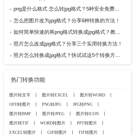
png是什么格式 怎么转jpg格式？5种安全免费转换方法全解析！
●
怎么把图片改为jpg格式？分享6种转换的方法！
●
如何简单快速的将png格式转换成jpg格式？教你三招快速转格式！
●
照片怎么改成jpg格式？分享三个实用转换方法！
●
照片怎么转换成jpg格式？快试试这5个转换方法！
●
热门转换功能
图片转文字
丨
图片转EXCEL
丨
图片转WORD
丨
OFD转图片
丨
PNG转JPG
丨
JPG转PNG
丨
图片转BMP
丨
图片转JPEG
丨
图片转ICON
丨
图片转TIF
丨
WORD转图片
丨
PPT转图片
丨
EXCEL转图片
丨
GIF转图片
丨
TIF转图片
丨