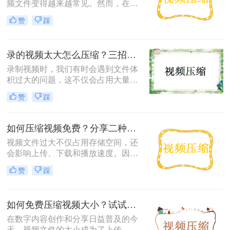
频文件变得越来越常见。然而，在某
些情况下，我们需要将这些大文件压
赞
踩
缩到更小的尺寸以适应特定的存储或
传输需求。那么2g的视频怎么压缩成
500m以下呢？本文将介绍两种有效的
录的视频太大怎么压缩？三招教你轻松压缩！
方法，帮助您将2GB的视频压缩至
500MB以下，同时尽量保持视频的质
录制视频时，我们有时会遇到文件体
量。
积过大的问题，这不仅会占用大量存
储空间，还可能影响视频的分享和传
赞
踩
输。为了帮助大家解决录的视频太大
怎么压缩难题，本文将介绍三种视频
压缩方法。
如何压缩视频免费？分享二种解决方法！
视频文件过大不仅占用存储空间，还
会影响上传、下载和播放速度。因
此，压缩视频文件成为了一个常见的
赞
踩
需求。那么如何压缩视频免费呢？本
文将介绍两种免费压缩视频的方法，
帮助读者轻松解决视频文件过大的问
如何免费压缩视频大小？试试下面的二种压缩方法！
题。
在数字内容创作和分享日益普及的今
天，视频文件的大小成为了上传、分