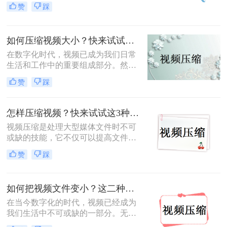
空间或提高传输效率时。然而，压缩
赞
踩
视频文件往往会面临一个挑战：视频
如何压缩大小而不改画质？本文将介
绍四种方法，帮助您在压缩视频时保
如何压缩视频大小？快来试试这3种压缩方法！
持画质不受影响。
在数字化时代，视频已成为我们日常
生活和工作中的重要组成部分。然
而，高清视频文件往往占用大量存储
赞
踩
空间，传输速度也相对较慢。因此，
如何压缩视频大小成为了一个广泛关
注的问题。本文将介绍三种实用的视
怎样压缩视频？快来试试这3种压缩方法！
频压缩方法。
视频压缩是处理大型媒体文件时不可
或缺的技能，它不仅可以提高文件的
传输效率，还能减少文件对设备空间
赞
踩
的占用率。那么怎样压缩视频呢？本
文将介绍三种视频压缩方法，帮助您
轻松掌握视频压缩技巧。
如何把视频文件变小？这二种方法帮你压缩大小！
在当今数字化的时代，视频已经成为
我们生活中不可或缺的一部分。无论
是用于个人娱乐还是商业用途，高质