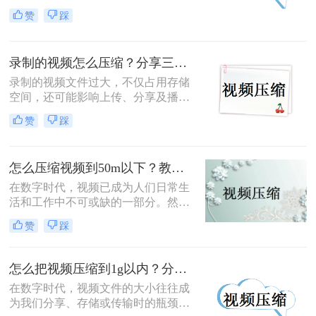
而，高清视频文件往往占用大量存储
赞
踩
空间，给传输和存储带来不便。为了
解决视频大小怎么压缩小问题，本文
将介绍三种有效的视频压缩方法。
录制的视频怎么压缩？分享三个快捷压缩方法！
录制的视频文件过大，不仅占用存储
空间，还可能影响上传、分享及播放
的流畅性。为解决录制的视频怎么压
赞
踩
缩问题，本文将介绍三种视频压缩方
法，帮助你轻松压缩视频文件。
怎么压缩视频到50m以下？教你3个压缩实用方法！
在数字时代，视频已成为人们日常生
活和工作中不可或缺的一部分。然
而，高清视频文件往往占用大量存储
赞
踩
空间，传输速度也相对较慢。那么怎
么压缩视频到50m以下呢？本文将介
绍三种高效且实用的视频压缩方法。
怎么把视频压缩到1g以内？分享三种实用方法！
在数字时代，视频文件的大小往往成
为我们分享、存储或传输时的瓶颈。