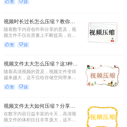
赞
踩
量的视频文件都为我们带来了丰富的
视觉体验。然而，随着视频分辨率和
质量的不断提高，文件体积也随之增
视频时长过长怎么压缩？教你二种常用压缩方法！
大，这不仅占据了大量存储空间，还
在上传、分享和传输时带来了诸多不
随着数字内容创作和分享的普及，视
便。为了帮助您有效地减小视频文件
频文件不仅在质量上不断提高，在时
的大小，那么如何把视频文件变小
长上也变得越来越长。然而，较长的
赞
踩
呢？本文将介绍两种实用的方法。
视频文件往往占用大量的存储空间，
并且在网络上传输时也可能遇到限制
或延迟。因此，掌握视频时长过长怎
视频文件太大怎么压缩？这3种压缩方法操作简单又好用！
么压缩，既能节省存储空间又能保证
视频质量，成为了一项重要的技能。
随着高清视频的普及，视频文件变得
本文将介绍两种实用且高效的视频压
越来越大，这不仅给存储空间带来了
缩方法，并详细说明其操作步骤及注
挑战，也影响了文件在网络上的传输
赞
踩
意事项。
效率。那么视频文件太大怎么压缩
呢？为了帮助您有效管理视频文件大
小，本文将介绍三种不同的压缩方
视频文件太大如何压缩？分享两种高效方法详解！
法。
在数字内容日益丰富的今天，高清视
频文件的体积往往非常庞大，这不仅
占用了大量的存储空间，也给传输带