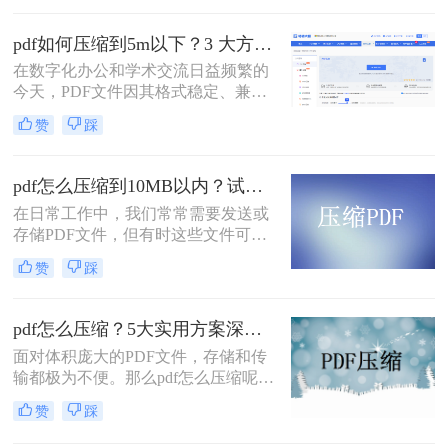
率图片的学术论文、扫描版的电子
书，还是设计精美的产品手册——都
pdf如何压缩到5m以下？3 大方法手把手教，轻松过平台限制！
会给邮件发送、云端存储和即时传输
在数字化办公和学术交流日益频繁的
带来诸多不便。幸运的是，通过一系
今天，PDF文件因其格式稳定、兼容
列高效的方法，我们可以显著减小
性强而成为我们传递信息的主要载
PDF文件的体积，而无需牺牲过多的
赞
踩
体。然而，一个棘手的问题常常困扰
可读性。那么pdf文件怎么压缩大小
着我们：文件体积过大。无论是通过
呢？本文将深入探讨多种pdf压缩方
电子邮件发送简历、在学术平台提交
法，从在线工具到专业软件，从自动
pdf怎么压缩到10MB以内？试试这4个压缩方法！
论文，还是在微信等即时通讯工具中
优化到手动精调，助您轻松驾驭PDF
在日常工作中，我们常常需要发送或
分享资料，平台往往对附件大小有严
文件大小。
存储PDF文件，但有时这些文件可能
格限制，最常见的门槛就是5MB。一
会过大，导致传输不便或者占用过多
个几十兆甚至上百兆的PDF文件，不
赞
踩
存储空间。为了应对这种情况，我们
仅传输耗时，还可能直接导致发送失
需要掌握一些有效的PDF压缩技巧，
败。
确保文件大小不超过10MB。那么pdf
pdf怎么压缩？5大实用方案深度解析！
怎么压缩到10MB以内呢？本文将介
面对体积庞大的PDF文件，存储和传
绍几种常用的PDF压缩方法。
输都极为不便。那么pdf怎么压缩呢？
本文将详解5种主流压缩方案，从原
赞
踩
理到实操，助您轻松掌握PDF瘦身技
巧。