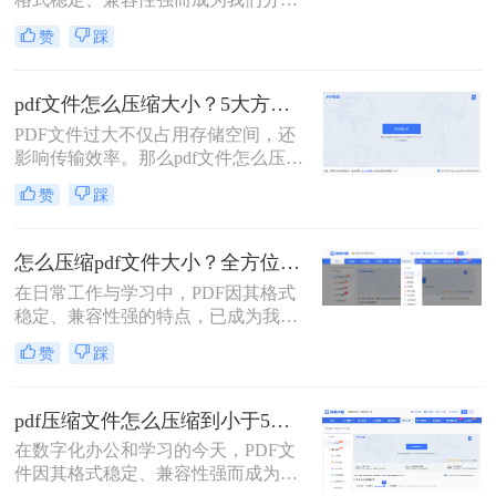
pdf文件压缩方式。
文档、报告和资料的首选格式。然
赞
踩
而，随之而来的问题也显而易见：过
大的PDF文件不仅占用存储空间，更
在通过邮件发送、即时通讯工具传输
pdf文件怎么压缩大小？5大方法深度解析与实操指南！
或上传至云平台时受到限制，严重影
PDF文件过大不仅占用存储空间，还
响效率。因此，pdf怎么压缩的小一
影响传输效率。那么pdf文件怎么压缩
点，成为一项必备技能。
大小呢？本文将系统介绍5种主流压
赞
踩
缩方法，助你精准平衡文件体积与质
量。
怎么压缩pdf文件大小？全方位高效压缩方法终极指南！
在日常工作与学习中，PDF因其格式
稳定、兼容性强的特点，已成为我们
分享文档、报告和论文的首选格式。
赞
踩
然而，过大的PDF文件常常会带来诸
多不便：堵塞邮箱附件、拖慢传输速
度、占用大量存储空间，甚至可能超
pdf压缩文件怎么压缩到小于5M？4种压缩方法终极指南！
出某些平台的上传限制。因此，掌握
在数字化办公和学习的今天，PDF文
怎么压缩pdf文件大小的技能显得至关
件因其格式稳定、兼容性强而成为我
重要。