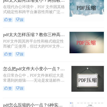
pdf太大如何压缩变小？两招教你轻松压缩！
在现代办公环境中，PDF 文件因其格
式稳定性和跨平台兼容性而被广泛使
用。然而，当这些文件变得过大时，
赞
踩
它们不仅占用大量存储空间，而且在
网络上传输时效率低下，甚至无法上
传到某些平台。因此，掌握pdf太大如
pdf太大怎样压缩？教你三种高效方法！
何压缩变小是十分必要的。本文将介
PDF文件因其跨平台性和格式稳定性
绍两种实用的方法来解决这个问题，
而被广泛使用，但过大的PDF文件不
帮助您轻松完成 PDF 文件的压缩。
仅占用存储空间，还会影响传输速度
赞
踩
和加载速度。为了解决pdf太大怎样压
缩问题，本文将介绍三种压缩PDF文
件的方法。
怎么把pdf文件大小变小一点？四种方法对比，一看就懂！
在日常办公中，PDF文件体积过大是
常遇到的烦恼——无论是发送邮件受
限于附件大小，还是上传系统提示文
赞
踩
件超限，都让人头疼。那么，怎么把
PDF文件大小变小一点呢？本文将先
给出四种方案的直观对比，再逐一拆
pdf怎么压缩的小一点？6种实用方法详解（2026最新）
解操作步骤，您可根据文件数量、压