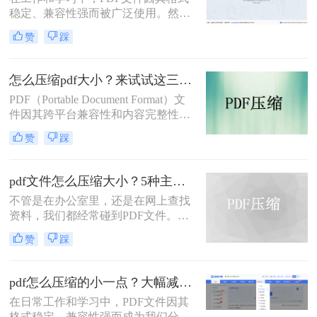
稳定、兼容性强而被广泛使用。然
而，PDF文件体积过大常会导致存储
赞
踩
空间不足、传输速度慢等问题。那么
pdf文件怎么压缩大小呢？本文整理了
4种常用的PDF压缩方法，帮助您快速
怎么压缩pdf大小？来试试这三种压缩方式！
减小文件大小。
PDF（Portable Document Format）文
件因其跨平台兼容性和内容完整性而
广泛应用于各种场合。然而，随着
赞
踩
PDF文件中包含的图片、图表、字体
等资源越来越多，文件体积也逐渐增
大，给存储和传输带来了不便。那么
pdf文件怎么压缩大小？5种主流压缩方法分享！
怎么压缩pdf大小呢？为了解决这个问
不管是在办公室里，还是在网上查找
题，本文将介绍三种压缩PDF大小的
资料，我们都经常碰到PDF文件。在
方法。
工作中，发送邮件需要PDF文件格
赞
踩
式，但太大的PDF文件也是一个棘手
的问题。多数企业邮箱中传附件大小
被限制为5M，否则就发送不了。若能
pdf怎么压缩的小一点？大幅减小文件体积的有效方法全解析！
pdf文件怎么压缩大小，那就可轻松上
在日常工作和学习中，PDF文件因其
传。在今天，我们将分享两种简单的
格式稳定、兼容性强而成为我们分享