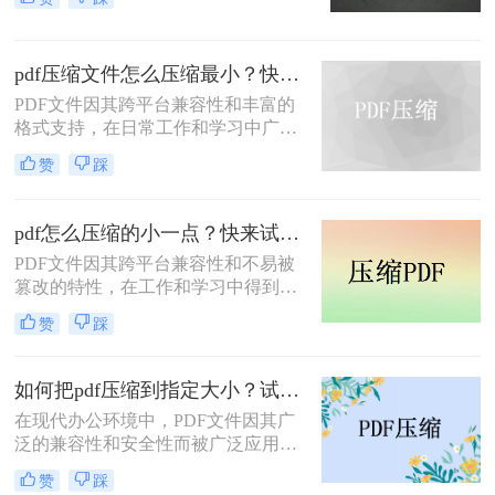
力，在日常办公和文件分享中得到了
五种主流压缩方案，帮助您根据实际
广泛应用。然而，有时我们需要将
场景快速选择最合适的方法。
PDF文件压缩到较小的大小，以便于
pdf压缩文件怎么压缩最小？快来试着使用这三种压缩方法！
上传、发送或存储。那么pdf怎么压缩
到500k以下呢？本文将介绍两种将
PDF文件因其跨平台兼容性和丰富的
PDF文件压缩到500K以下的方法。
格式支持，在日常工作和学习中广泛
应用。然而，有时我们需要将PDF文
赞
踩
件压缩到最小，以便更高效地存储和
传输。那么pdf压缩文件怎么压缩最小
呢？本文将介绍三种实用的PDF压缩
pdf怎么压缩的小一点？快来试试这4种压缩方法！
方法。
PDF文件因其跨平台兼容性和不易被
篡改的特性，在工作和学习中得到了
广泛应用。然而，PDF文件有时体积
赞
踩
过大，不便于存储和传输。那么pdf怎
么压缩的小一点呢？本文将介绍四种
有效的PDF压缩方法。
如何把pdf压缩到指定大小？试试这4种压缩方法！
在现代办公环境中，PDF文件因其广
泛的兼容性和安全性而被广泛应用。
然而，当这些文件过大时，会带来传
赞
踩
输不便、占用过多存储空间等问题。