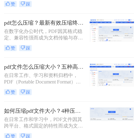
们日常传输文档的首选。然而，我们
赞
踩
常常会遇到一个令人头疼的问题：一
个重要的PDF文件，可能因为包含高
清图片、复杂图表或嵌入字体而体积
pdf怎么压缩？最新有效压缩终极指南！
庞大，动辄几十兆甚至上百兆。无论
在数字化办公时代，PDF因其格式稳
是通过电子邮件发送（通常有附件大
定、兼容性强而成为文档传输与存档
小限制）、上传至学习平台还是提交
的首选。然而，高分辨率图片、嵌入
至企业系统，文件大小限制（如常见
赞
踩
字体和多媒体内容也使得PDF文件体
的5MB）往往是一道难以逾越的关
积动辄数十兆甚至上百兆，给邮件发
卡。那么pdf压缩文件怎么压缩到小于
送、云端存储和即时分享带来了巨大
5M呢？
pdf文件怎么压缩大小？五种高效方法全面解析与实战！
困扰。如何高效、无损（或视觉无
在日常工作、学习和资料归档中，
损）地压缩PDF，成为一个普遍需
PDF（Portable Document Format）因
求。那么pdf怎么压缩呢？
其跨平台、格式固定的特性而成为最
赞
踩
常用的文件格式之一。然而，随之而
来的问题是PDF文件体积往往过大，
不仅占用存储空间，更在邮件发送、
如何压缩pdf文件大小？4种压缩方法详解！
即时通讯传输和网页上传时带来诸多
在日常工作和学习中，PDF文件因其
不便。如何在不显著损失质量的前提
跨平台、格式固定的特性而成为文档
下，有效“瘦身”PDF文件，已成为一
交换的首选格式。然而，过大的PDF
项必备技能。
赞
踩