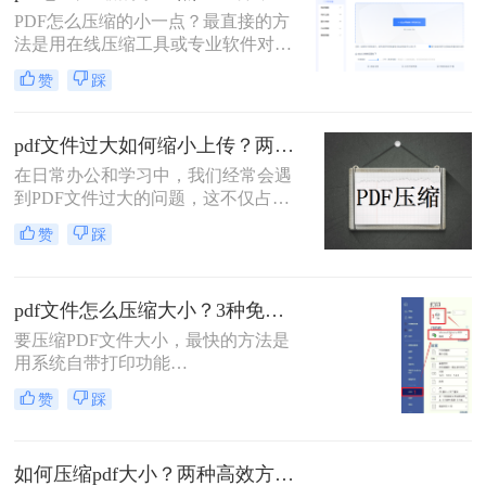
缩质量要求和隐私需求快速选择最合
PDF怎么压缩的小一点？最直接的方
适的方法。
法是用在线压缩工具或专业软件对
PDF文件进行重新编码和优化，通过
赞
踩
降低图片分辨率、压缩内嵌字体、去
除冗余数据等方式，可以在保持内容
可读的前提下将文件体积缩小到原来
pdf文件过大如何缩小上传？两种缩小并上传的有效方法!
的10%~50%。
在日常办公和学习中，我们经常会遇
到PDF文件过大的问题，这不仅占用
了大量的存储空间，还影响了文件的
赞
踩
上传速度和分享效率。那么pdf文件过
大如何缩小上传呢？本文将介绍两种
缩小PDF文件大小的方法，帮助您轻
pdf文件怎么压缩大小？3种免费+1种专业方法全攻略（附决策表）！
松解决PDF文件过大的问题。
要压缩PDF文件大小，最快的方法是
用系统自带打印功能
（Windows/macOS均支持）或在线免
赞
踩
费工具（如PDFmao、转转大师）直
接降低文件体积；若需批量处理、无
损压缩或超过免费限制，推荐使用专
如何压缩pdf大小？两种高效方法详解！
业软件「转转大师PDF转换器」——