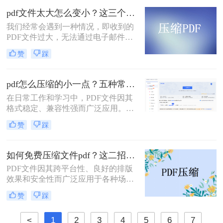
pdf文件太大怎么变小？这三个方法都可以缩小！
我们经常会遇到一种情况，即收到的
PDF文件过大，无法通过电子邮件或
其他方式进行传输。那么，pdf文件太
赞
踩
大怎么变小呢？在本文中，我们将向
您介绍一些有效的方法，可以帮助您
压缩PDF文件并减小文件大小。
pdf怎么压缩的小一点？五种常用有效方法详解！
在日常工作和学习中，PDF文件因其
格式稳定、兼容性强而广泛应用。然
而，PDF文件体积过大时，会带来诸
赞
踩
多不便，例如传输速度慢、存储空间
占用多、邮件附件限制等。因此，掌
握压缩PDF文件的方法至关重要。那
如何免费压缩文件pdf？这二招快来看！
么呢？本文将详细介绍多种常用且有
PDF文件因其跨平台性、良好的排版
效的pdf压缩方法。通过遵循这些指
效果和安全性而广泛应用于各种场
南，您可以轻松减小PDF文件体积，
合。然而，过大的PDF文件可能会给
提升效率。
赞
踩
传输和存储带来不便。那么如何免费
压缩文件pdf呢？本文将介绍三种免费
<
1
2
3
4
5
6
7
压缩PDF文件的方法，帮助您轻松解