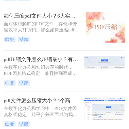
文件常常带来诸多不便，无论是通过
电子邮件发送、上传至网络平台还是
存储在有限的设备空间中，都会遇到
如何压缩pdf文件大小？6大实用压缩方案深度解析！
限制。因此，掌握如何压缩pdf文件大
面对体积臃肿的PDF文件，存储和传
小的技能显得至关重要。
输效率大打折扣。那么如何压缩pdf文
件大小呢？本文为您梳理6种主流压
赞
踩
缩方案，从原理到实操，助您轻松掌
握PDF文件压缩技巧。
pdf压缩文件怎么压缩最小？有效压缩方法终极指南！
在数字化办公和知识共享的时代，
PDF因其格式稳定、兼容性强而成为
文档传输的首选。然而，庞大的PDF
赞
踩
文件时常为我们带来困扰：邮箱附件
大小限制、微信无法发送、云盘上传
下载耗时、设备存储空间告急。pdf压
pdf文件怎么压缩大小？4个高效传输与存储方法详解！
缩文件怎么压缩最小，成为许多人迫
在数字化办公和学习中，PDF文件因
切需要的技能。
其格式稳定、跨平台兼容而成为我们
日常交流的首选格式。然而，过大的
赞
踩
PDF文件——无论是包含大量高分辨