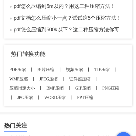
pdf怎么压缩到5m以内？用这二种压缩方法！
●
pdf文档怎么压缩小一点？试试这5个压缩方法！
●
pdf怎么压缩到500k以下？这二种压缩方法你可以轻松学会！
●
热门转换功能
PDF压缩
丨
图片压缩
丨
视频压缩
丨
TIF压缩
丨
WMF压缩
丨
JPEG压缩
丨
证件照压缩
丨
压缩指定大小
丨
BMP压缩
丨
GIF压缩
丨
PNG压缩
丨
JPG压缩
丨
WORD压缩
丨
PPT压缩
丨
热门关注