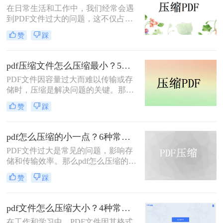
它支持自定义压缩等级、图片重采
在日常生活和工作中，我们经常会遇
样，且完全本地处理，安全无广告。
到PDF文件过大的问题，这不仅占用
下面用一张决策表帮你3秒定位自己
了大量的存储空间，还降低了文件的
赞
踩
的需求，然后逐一详解每种方法的具
传输效率。因此，掌握几种有效的
体操作。
PDF压缩方法显得尤为重要。那么如
何压缩pdf大小呢？本文将介绍两种常
pdf压缩文件怎么压缩最小？5个常用方法全解析！
用的PDF压缩方法，以帮助您更好地
PDF文件因容量过大而难以传输或存
压缩PDF文件。
储时，压缩是解决问题的关键。那么
pdf压缩文件怎么压缩最小呢？本文将
赞
踩
介绍几种高效压缩PDF的方法，帮助
你快速实现最小化压缩。
pdf怎么压缩的小一点？6种常用方案详解！
PDF文件过大是常见的问题，影响存
储和传输效率。那么pdf怎么压缩的小
一点呢？本文将详解6种主流压缩方
赞
踩
案，助你快速解决文件体积过大的困
扰。
pdf文件怎么压缩大小？4种常用压缩方法详解！
在工作和学习中，PDF文件因其格式