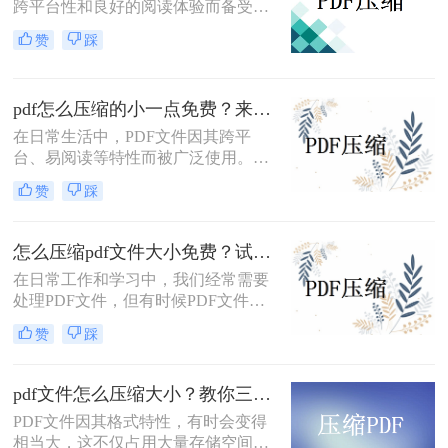
跨平台性和良好的阅读体验而备受欢
迎。然而，有时PDF文件过大，不仅
赞
踩
占用存储空间，还会影响传输速度。
那么pdf怎么压缩到5m以内呢？本文
将介绍两种将PDF文件压缩到5M以内
pdf怎么压缩的小一点免费？来试试这二种压缩方法！
的方法。
在日常生活中，PDF文件因其跨平
台、易阅读等特性而被广泛使用。然
而，当PDF文件体积过大时，会给存
赞
踩
储和传输带来诸多不便。那么pdf怎么
压缩的小一点免费呢？本文将介绍两
种免费且实用的PDF压缩方法。
怎么压缩pdf文件大小免费？试试这二种压缩方法！
在日常工作和学习中，我们经常需要
处理PDF文件，但有时候PDF文件过
大，不便于传输和存储。那么怎么压
赞
踩
缩pdf文件大小免费呢？本文将介绍两
种免费压缩PDF文件大小的方法。
pdf文件怎么压缩大小？教你三种实用压缩方法！
PDF文件因其格式特性，有时会变得
相当大，这不仅占用大量存储空间，