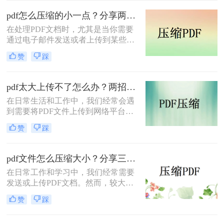
得尤为重要。那么pdf怎么压缩到2M
以内呢？本文将介绍两种常用的PDF
pdf怎么压缩的小一点？分享两种实用压缩方法！
压缩方法。
在处理PDF文档时，尤其是当你需要
通过电子邮件发送或者上传到某些对
文件大小有限制的平台时，压缩PDF
赞
踩
文件变得尤为重要。那么pdf怎么压缩
的小一点呢？本文将介绍两种有效的
PDF压缩方法。
pdf太大上传不了怎么办？两招帮你解决！
在日常生活和工作中，我们经常会遇
到需要将PDF文件上传到网络平台或
发送给他人的情况。然而，有时PDF
赞
踩
文件过大，导致无法顺利上传或发
送。那么pdf太大上传不了怎么办呢？
本文将介绍两种解决PDF文件过大无
pdf文件怎么压缩大小？分享三种实用压缩方法！
法上传的方法，帮助你轻松应对这一
在日常工作和学习中，我们经常需要
问题。
发送或上传PDF文档。然而，较大的
文件可能会导致传输缓慢或者无法满
赞
踩
足上传限制。那么pdf文件怎么压缩大
小呢？本文将介绍三种有效的PDF压