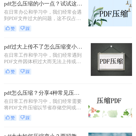
缩方法，帮助你轻松减小文件大小。
pdf怎么压缩的小一点？试试这三种实用压缩方法！
在日常办公和学习中，我们经常会遇
到PDF文件过大的问题，这不仅占用
了大量的存储空间，还影响了文件的
赞
踩
传输速度。那么pdf怎么压缩的小一点
呢？为了满足不同的需求，本文将介
绍三种实用的PDF压缩方法，帮助您
pdf过大上传不了怎么压缩变小？快来试试这3种压缩方法！
轻松将PDF文件压缩得更小。
在日常工作和学习中，我们经常遇到
PDF文件因体积过大而无法上传或分
享的情况。那么pdf过大上传不了怎么
赞
踩
压缩变小呢？为了帮助您轻松应对这
一难题，本文将介绍三种有效的PDF
文件压缩方法。
pdf怎么压缩？分享4种常见压缩方法！
在日常工作和学习中，我们经常需要
将PDF文件压缩以节省存储空间或加
快传输速度。那么pdf怎么压缩呢？本
赞
踩
文将介绍几种常见的PDF压缩方法。