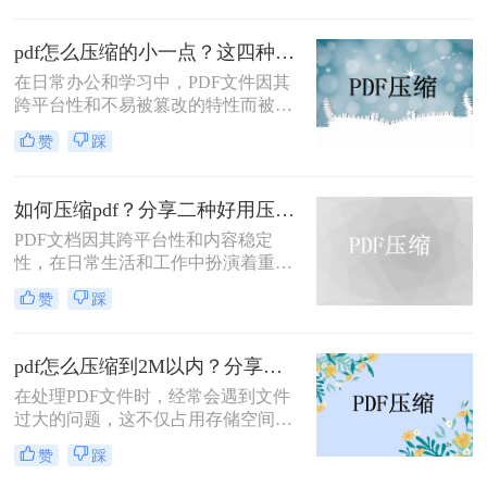
因此，学会如何把pdf压缩到指定大小
变得尤为重要。本文将详细介绍四种
pdf怎么压缩的小一点？这四种压缩方法了解一下
常用的方法，帮助您轻松应对这一挑
在日常办公和学习中，PDF文件因其
战。
跨平台性和不易被篡改的特性而被广
泛使用。然而，有时PDF文件过大，
赞
踩
会给传输和存储带来不便。那么pdf怎
么压缩的小一点呢？本文将介绍四种
将PDF压缩得更小的方法。
如何压缩pdf？分享二种好用压缩方法！
PDF文档因其跨平台性和内容稳定
性，在日常生活和工作中扮演着重要
角色。然而，有时PDF文件过大，会
赞
踩
影响传输速度或占用过多存储空间。
那么如何压缩pdf呢？本文将介绍两种
压缩PDF的方法。
pdf怎么压缩到2M以内？分享两种实用压缩方法！
在处理PDF文件时，经常会遇到文件
过大的问题，这不仅占用存储空间，
还影响文件的传输速度。为了满足特
赞
踩
定需求，将PDF文件压缩到2M以内变