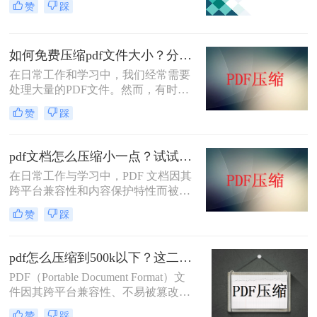
赞
踩
富内容往往导致PDF文件体积庞大，
给文档传输和分享带来不便。那么pdf
上传文件过大怎么缩小呢？本文将介
如何免费压缩pdf文件大小？分享二个实用压缩方法！
绍三种简单实用的PDF压缩技巧，助
你轻松优化PDF文件，提升文档传输
在日常工作和学习中，我们经常需要
效率。
处理大量的PDF文件。然而，有时候
PDF文件过大，不仅占用存储空间，
赞
踩
还会影响上传和分享的速度。为了解
决如何免费压缩pdf文件大小问题，本
文将介绍两种免费压缩PDF文件大小
pdf文档怎么压缩小一点？试试这5个压缩方法！
的方法。
在日常工作与学习中，PDF 文档因其
跨平台兼容性和内容保护特性而被广
泛使用。然而，当 PDF 文件中包含大
赞
踩
量高分辨率图片、内嵌字体或复杂图
形时，文件体积往往变得十分庞大，
不仅占用存储空间，还经常因超过邮
pdf怎么压缩到500k以下？这二种压缩方法你可以轻松学会！
箱附件限制或上传耗时过长而影响办
PDF（Portable Document Format）文
公效率。那么PDF 文档怎么压缩小一
件因其跨平台兼容性、不易被篡改的
点呢？本文从压缩效果、操作难度、
特性以及保持文档格式一致性的能
处理速度、隐私安全四个维度，对比
赞
踩