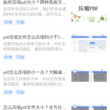
如何压缩pdf大小？两种高效方法详解！
松解决PDF文件过大的问题。
在日常生活和工作中，我们经常会遇
到PDF文件过大的问题，这不仅占用
了大量的存储空间，还降低了文件的
赞
踩
传输效率。因此，掌握几种有效的
PDF压缩方法显得尤为重要。那么如
何压缩pdf大小呢？本文将介绍两种常
pdf压缩文件怎么压缩到小于5M？4种压缩方法终极指南！
用的PDF压缩方法，以帮助您更好地
在数字化办公和学习的今天，PDF文
压缩PDF文件。
件因其格式稳定、兼容性强而成为我
们日常传输文档的首选。然而，我们
赞
踩
常常会遇到一个令人头疼的问题：一
个重要的PDF文件，可能因为包含高
清图片、复杂图表或嵌入字体而体积
pdf怎么压缩的小一点？大幅减小文件体积的有效方法全解析！
庞大，动辄几十兆甚至上百兆。无论
在日常工作和学习中，PDF文件因其
是通过电子邮件发送（通常有附件大
格式稳定、兼容性强而成为我们分享
小限制）、上传至学习平台还是提交
文档、报告和资料的首选格式。然
至企业系统，文件大小限制（如常见
赞
踩
而，随之而来的问题也显而易见：过
的5MB）往往是一道难以逾越的关
大的PDF文件不仅占用存储空间，更
卡。那么pdf压缩文件怎么压缩到小于
在通过邮件发送、即时通讯工具传输
5M呢？
怎么压缩pdf文件大小？全方位高效压缩方法终极指南！
或上传至云平台时受到限制，严重影