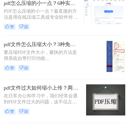
pdf怎么压缩的小一点？6种实用方法详解（2026最新）
解操作步骤，您可根据文件数量、压
缩质量要求和隐私需求快速选择最合
PDF怎么压缩的小一点？最直接的方
适的方法。
法是用在线压缩工具或专业软件对
PDF文件进行重新编码和优化，通过
赞
踩
降低图片分辨率、压缩内嵌字体、去
除冗余数据等方式，可以在保持内容
可读的前提下将文件体积缩小到原来
pdf文件怎么压缩大小？3种免费+1种专业方法全攻略（附决策表）！
的10%~50%。
要压缩PDF文件大小，最快的方法是
用系统自带打印功能
（Windows/macOS均支持）或在线免
赞
踩
费工具（如PDFmao、转转大师）直
接降低文件体积；若需批量处理、无
损压缩或超过免费限制，推荐使用专
pdf文件过大如何缩小上传？两种缩小并上传的有效方法!
业软件「转转大师PDF转换器」——
它支持自定义压缩等级、图片重采
在日常办公和学习中，我们经常会遇
样，且完全本地处理，安全无广告。
到PDF文件过大的问题，这不仅占用
下面用一张决策表帮你3秒定位自己
了大量的存储空间，还影响了文件的
赞
踩
的需求，然后逐一详解每种方法的具
上传速度和分享效率。那么pdf文件过
体操作。
大如何缩小上传呢？本文将介绍两种
缩小PDF文件大小的方法，帮助您轻