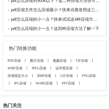
pdf怎么压缩到500k以下？这二种压缩方法你可以轻松学会！
●
pdf压缩文件怎么压缩最小？快来试着使用这三种压缩方法！
●
pdf怎么压缩的小一点？快来试试这4种压缩方法！
●
pdf怎么压缩的小一点？这四种压缩方法了解一下
●
热门转换功能
PDF压缩
丨
图片压缩
丨
视频压缩
丨
TIF压缩
丨
WMF压缩
丨
JPEG压缩
丨
证件照压缩
丨
压缩指定大小
丨
BMP压缩
丨
GIF压缩
丨
PNG压缩
丨
JPG压缩
丨
WORD压缩
丨
PPT压缩
丨
热门关注