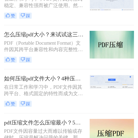
不便。如何在不显著损失质量的前提
稳定、兼容性强而被广泛使用。然
下，有效“瘦身”PDF文件，已成为一
而，PDF文件体积过大常会导致存储
项必备技能。
赞
踩
空间不足、传输速度慢等问题。那么
pdf文件怎么压缩大小呢？本文整理了
4种常用的PDF压缩方法，帮助您快速
怎么压缩pdf大小？来试试这三种压缩方式！
减小文件大小。
PDF（Portable Document Format）文
件因其跨平台兼容性和内容完整性而
广泛应用于各种场合。然而，随着
赞
踩
PDF文件中包含的图片、图表、字体
等资源越来越多，文件体积也逐渐增
大，给存储和传输带来了不便。那么
如何压缩pdf文件大小？4种压缩方法详解！
怎么压缩pdf大小呢？为了解决这个问
在日常工作和学习中，PDF文件因其
题，本文将介绍三种压缩PDF大小的
跨平台、格式固定的特性而成为文档
方法。
交换的首选格式。然而，过大的PDF
赞
踩
文件常常带来诸多不便，无论是通过
电子邮件发送、上传至网络平台还是
存储在有限的设备空间中，都会遇到
pdf压缩文件怎么压缩最小？5个常用方法全解析！
限制。因此，掌握如何压缩pdf文件大
PDF文件因容量过大而难以传输或存
小的技能显得至关重要。
储时，压缩是解决问题的关键。那么