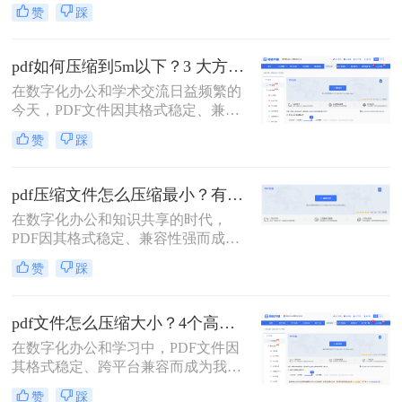
大小呢？本文将系统介绍5种主流压
赞
踩
缩方法，助你精准平衡文件体积与质
量。
pdf如何压缩到5m以下？3 大方法手把手教，轻松过平台限制！
在数字化办公和学术交流日益频繁的
今天，PDF文件因其格式稳定、兼容
性强而成为我们传递信息的主要载
赞
踩
体。然而，一个棘手的问题常常困扰
着我们：文件体积过大。无论是通过
电子邮件发送简历、在学术平台提交
pdf压缩文件怎么压缩最小？有效压缩方法终极指南！
论文，还是在微信等即时通讯工具中
在数字化办公和知识共享的时代，
分享资料，平台往往对附件大小有严
PDF因其格式稳定、兼容性强而成为
格限制，最常见的门槛就是5MB。一
文档传输的首选。然而，庞大的PDF
个几十兆甚至上百兆的PDF文件，不
赞
踩
文件时常为我们带来困扰：邮箱附件
仅传输耗时，还可能直接导致发送失
大小限制、微信无法发送、云盘上传
败。
下载耗时、设备存储空间告急。pdf压
pdf文件怎么压缩大小？4个高效传输与存储方法详解！
缩文件怎么压缩最小，成为许多人迫
在数字化办公和学习中，PDF文件因
切需要的技能。
其格式稳定、跨平台兼容而成为我们
日常交流的首选格式。然而，过大的
赞
踩