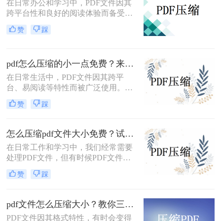
在日常办公和学习中，PDF文件因其
跨平台性和良好的阅读体验而备受欢
迎。然而，有时PDF文件过大，不仅
赞
踩
占用存储空间，还会影响传输速度。
那么pdf怎么压缩到5m以内呢？本文
将介绍两种将PDF文件压缩到5M以内
pdf怎么压缩的小一点免费？来试试这二种压缩方法！
的方法。
在日常生活中，PDF文件因其跨平
台、易阅读等特性而被广泛使用。然
而，当PDF文件体积过大时，会给存
赞
踩
储和传输带来诸多不便。那么pdf怎么
压缩的小一点免费呢？本文将介绍两
种免费且实用的PDF压缩方法。
怎么压缩pdf文件大小免费？试试这二种压缩方法！
在日常工作和学习中，我们经常需要
处理PDF文件，但有时候PDF文件过
大，不便于传输和存储。那么怎么压
赞
踩
缩pdf文件大小免费呢？本文将介绍两
种免费压缩PDF文件大小的方法。
pdf文件怎么压缩大小？教你三种实用压缩方法！
PDF文件因其格式特性，有时会变得