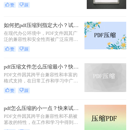
特性以及保持文档格式一致性的能
处理速度、隐私安全四个维度，对比
赞
踩
力，在日常办公和文件分享中得到了
五种主流压缩方案，帮助您根据实际
广泛应用。然而，有时我们需要将
场景快速选择最合适的方法。
PDF文件压缩到较小的大小，以便于
如何把pdf压缩到指定大小？试试这4种压缩方法！
上传、发送或存储。那么pdf怎么压缩
到500k以下呢？本文将介绍两种将
在现代办公环境中，PDF文件因其广
PDF文件压缩到500K以下的方法。
泛的兼容性和安全性而被广泛应用。
然而，当这些文件过大时，会带来传
赞
踩
输不便、占用过多存储空间等问题。
因此，学会如何把pdf压缩到指定大小
变得尤为重要。本文将详细介绍四种
pdf压缩文件怎么压缩最小？快来试着使用这三种压缩方法！
常用的方法，帮助您轻松应对这一挑
PDF文件因其跨平台兼容性和丰富的
战。
格式支持，在日常工作和学习中广泛
应用。然而，有时我们需要将PDF文
赞
踩
件压缩到最小，以便更高效地存储和
传输。那么pdf压缩文件怎么压缩最小
呢？本文将介绍三种实用的PDF压缩
pdf怎么压缩的小一点？快来试试这4种压缩方法！
方法。
PDF文件因其跨平台兼容性和不易被
篡改的特性，在工作和学习中得到了
广泛应用。然而，PDF文件有时体积