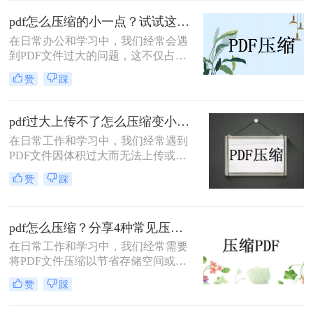
小呢？本文将介绍三种有效的PDF压
缩方法，帮助你轻松减小文件大小。
pdf怎么压缩的小一点？试试这三种实用压缩方法！
在日常办公和学习中，我们经常会遇
到PDF文件过大的问题，这不仅占用
了大量的存储空间，还影响了文件的
赞
踩
传输速度。那么pdf怎么压缩的小一点
呢？为了满足不同的需求，本文将介
绍三种实用的PDF压缩方法，帮助您
pdf过大上传不了怎么压缩变小？快来试试这3种压缩方法！
轻松将PDF文件压缩得更小。
在日常工作和学习中，我们经常遇到
PDF文件因体积过大而无法上传或分
享的情况。那么pdf过大上传不了怎么
赞
踩
压缩变小呢？为了帮助您轻松应对这
一难题，本文将介绍三种有效的PDF
文件压缩方法。
pdf怎么压缩？分享4种常见压缩方法！
在日常工作和学习中，我们经常需要
将PDF文件压缩以节省存储空间或加
快传输速度。那么pdf怎么压缩呢？本
赞
踩
文将介绍几种常见的PDF压缩方法。