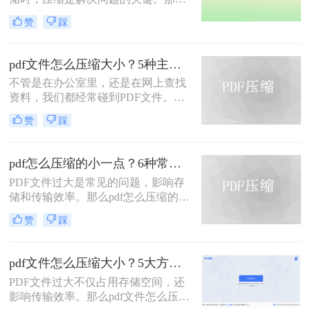
pdf压缩文件怎么压缩最小呢？本文将
赞
踩
介绍几种高效压缩PDF的方法，帮助
你快速实现最小化压缩。
pdf文件怎么压缩大小？5种主流压缩方法分享！
不管是在办公室里，还是在网上查找
资料，我们都经常碰到PDF文件。在
工作中，发送邮件需要PDF文件格
赞
踩
式，但太大的PDF文件也是一个棘手
的问题。多数企业邮箱中传附件大小
被限制为5M，否则就发送不了。若能
pdf怎么压缩的小一点？6种常用方案详解！
pdf文件怎么压缩大小，那就可轻松上
PDF文件过大是常见的问题，影响存
传。在今天，我们将分享两种简单的
储和传输效率。那么pdf怎么压缩的小
pdf文件压缩方式。
一点呢？本文将详解6种主流压缩方
赞
踩
案，助你快速解决文件体积过大的困
扰。
pdf文件怎么压缩大小？5大方法深度解析与实操指南！
PDF文件过大不仅占用存储空间，还
影响传输效率。那么pdf文件怎么压缩