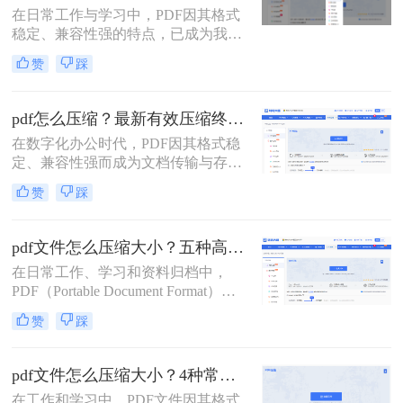
在日常工作与学习中，PDF因其格式
响效率。因此，pdf怎么压缩的小一
稳定、兼容性强的特点，已成为我们
点，成为一项必备技能。
分享文档、报告和论文的首选格式。
赞
踩
然而，过大的PDF文件常常会带来诸
多不便：堵塞邮箱附件、拖慢传输速
度、占用大量存储空间，甚至可能超
pdf怎么压缩？最新有效压缩终极指南！
出某些平台的上传限制。因此，掌握
在数字化办公时代，PDF因其格式稳
怎么压缩pdf文件大小的技能显得至关
定、兼容性强而成为文档传输与存档
重要。
的首选。然而，高分辨率图片、嵌入
赞
踩
字体和多媒体内容也使得PDF文件体
积动辄数十兆甚至上百兆，给邮件发
送、云端存储和即时分享带来了巨大
pdf文件怎么压缩大小？五种高效方法全面解析与实战！
困扰。如何高效、无损（或视觉无
在日常工作、学习和资料归档中，
损）地压缩PDF，成为一个普遍需
PDF（Portable Document Format）因
求。那么pdf怎么压缩呢？
其跨平台、格式固定的特性而成为最
赞
踩
常用的文件格式之一。然而，随之而
来的问题是PDF文件体积往往过大，
不仅占用存储空间，更在邮件发送、
pdf文件怎么压缩大小？4种常用压缩方法详解！
即时通讯传输和网页上传时带来诸多
在工作和学习中，PDF文件因其格式