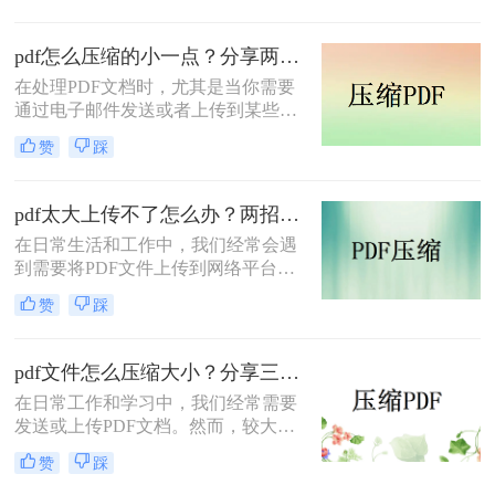
得尤为重要。那么pdf怎么压缩到2M
以内呢？本文将介绍两种常用的PDF
pdf怎么压缩的小一点？分享两种实用压缩方法！
压缩方法。
在处理PDF文档时，尤其是当你需要
通过电子邮件发送或者上传到某些对
文件大小有限制的平台时，压缩PDF
赞
踩
文件变得尤为重要。那么pdf怎么压缩
的小一点呢？本文将介绍两种有效的
PDF压缩方法。
pdf太大上传不了怎么办？两招帮你解决！
在日常生活和工作中，我们经常会遇
到需要将PDF文件上传到网络平台或
发送给他人的情况。然而，有时PDF
赞
踩
文件过大，导致无法顺利上传或发
送。那么pdf太大上传不了怎么办呢？
本文将介绍两种解决PDF文件过大无
pdf文件怎么压缩大小？分享三种实用压缩方法！
法上传的方法，帮助你轻松应对这一
在日常工作和学习中，我们经常需要
问题。
发送或上传PDF文档。然而，较大的
文件可能会导致传输缓慢或者无法满
赞
踩
足上传限制。那么pdf文件怎么压缩大