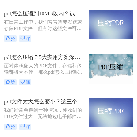
而，随着高分辨率图像、嵌入字体和
复杂排版的广泛应用，PDF文件的体
pdf怎么压缩到10MB以内？试试这4个压缩方法！
积也日益“臃肿”。一个几十兆甚至上
在日常工作中，我们常常需要发送或
百兆的PDF文件，不仅占用宝贵的存
存储PDF文件，但有时这些文件可能
储空间，更在通过邮件发送、即时通
会过大，导致传输不便或者占用过多
讯工具传输或上传至云盘时，变得异
赞
踩
存储空间。为了应对这种情况，我们
常缓慢且不便。
需要掌握一些有效的PDF压缩技巧，
确保文件大小不超过10MB。那么pdf
pdf怎么压缩？5大实用方案深度解析！
怎么压缩到10MB以内呢？本文将介
面对体积庞大的PDF文件，存储和传
绍几种常用的PDF压缩方法。
输都极为不便。那么pdf怎么压缩呢？
本文将详解5种主流压缩方案，从原
赞
踩
理到实操，助您轻松掌握PDF瘦身技
巧。
pdf文件太大怎么变小？这三个方法都可以缩小！
我们经常会遇到一种情况，即收到的
PDF文件过大，无法通过电子邮件或
其他方式进行传输。那么，pdf文件太
赞
踩
大怎么变小呢？在本文中，我们将向
您介绍一些有效的方法，可以帮助您