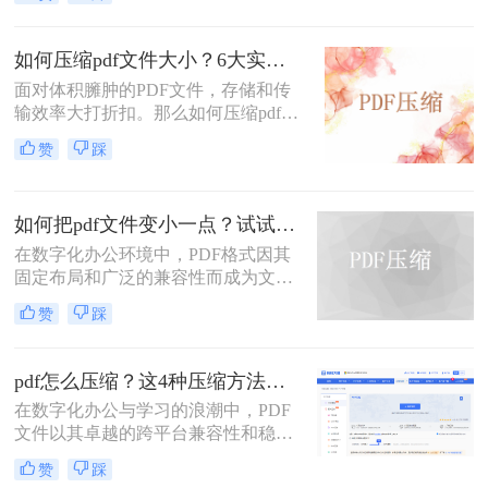
PDF文件——无论是包含大量高分辨
率图片的学术论文、扫描版的电子
书，还是设计精美的产品手册——都
如何压缩pdf文件大小？6大实用压缩方案深度解析！
会给邮件发送、云端存储和即时传输
面对体积臃肿的PDF文件，存储和传
带来诸多不便。幸运的是，通过一系
输效率大打折扣。那么如何压缩pdf文
列高效的方法，我们可以显著减小
件大小呢？本文为您梳理6种主流压
PDF文件的体积，而无需牺牲过多的
赞
踩
缩方案，从原理到实操，助您轻松掌
可读性。那么pdf文件怎么压缩大小
握PDF文件压缩技巧。
呢？本文将深入探讨多种pdf压缩方
法，从在线工具到专业软件，从自动
如何把pdf文件变小一点？试试这两种简单有效的方法压缩大小
优化到手动精调，助您轻松驾驭PDF
文件大小。
在数字化办公环境中，PDF格式因其
固定布局和广泛的兼容性而成为文档
分享的理想选择。然而，当PDF文件
赞
踩
包含大量图像或复杂排版时，其体积
可能会变得非常大，给存储、传输及
处理带来不便。那么如何把pdf文件变
pdf怎么压缩？这4种压缩方法助您pdf文件“瘦身”！
小一点呢？本文将介绍两种简单有效
在数字化办公与学习的浪潮中，PDF
的方法来压缩PDF文件大小，帮助您
文件以其卓越的跨平台兼容性和稳定
节省空间并提高工作效率。
的格式呈现，成为了我们日常工作、
赞
踩
学习和交流中不可或缺的载体。然