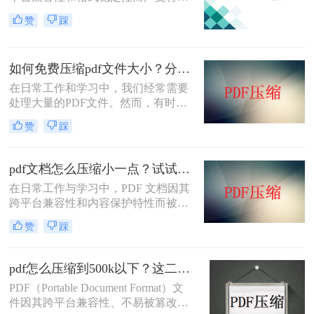
睐。然而，高清图片、复杂布局和丰
赞
踩
富内容往往导致PDF文件体积庞大，
给文档传输和分享带来不便。那么pdf
上传文件过大怎么缩小呢？本文将介
如何免费压缩pdf文件大小？分享二个实用压缩方法！
绍三种简单实用的PDF压缩技巧，助
你轻松优化PDF文件，提升文档传输
在日常工作和学习中，我们经常需要
效率。
处理大量的PDF文件。然而，有时候
PDF文件过大，不仅占用存储空间，
赞
踩
还会影响上传和分享的速度。为了解
决如何免费压缩pdf文件大小问题，本
文将介绍两种免费压缩PDF文件大小
pdf文档怎么压缩小一点？试试这5个压缩方法！
的方法。
在日常工作与学习中，PDF 文档因其
跨平台兼容性和内容保护特性而被广
泛使用。然而，当 PDF 文件中包含大
赞
踩
量高分辨率图片、内嵌字体或复杂图
形时，文件体积往往变得十分庞大，
不仅占用存储空间，还经常因超过邮
pdf怎么压缩到500k以下？这二种压缩方法你可以轻松学会！
箱附件限制或上传耗时过长而影响办
PDF（Portable Document Format）文
公效率。那么PDF 文档怎么压缩小一
件因其跨平台兼容性、不易被篡改的
点呢？本文从压缩效果、操作难度、