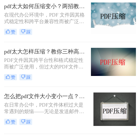
pdf太大如何压缩变小？两招教你轻松压缩！
在现代办公环境中，PDF 文件因其格
式稳定性和跨平台兼容性而被广泛使
用。然而，当这些文件变得过大时，
赞
踩
它们不仅占用大量存储空间，而且在
网络上传输时效率低下，甚至无法上
传到某些平台。因此，掌握pdf太大如
pdf太大怎样压缩？教你三种高效方法！
何压缩变小是十分必要的。本文将介
PDF文件因其跨平台性和格式稳定性
绍两种实用的方法来解决这个问题，
而被广泛使用，但过大的PDF文件不
帮助您轻松完成 PDF 文件的压缩。
仅占用存储空间，还会影响传输速度
赞
踩
和加载速度。为了解决pdf太大怎样压
缩问题，本文将介绍三种压缩PDF文
件的方法。
怎么把pdf文件大小变小一点？四种方法对比，一看就懂！
在日常办公中，PDF文件体积过大是
常遇到的烦恼——无论是发送邮件受
限于附件大小，还是上传系统提示文
赞
踩
件超限，都让人头疼。那么，怎么把
PDF文件大小变小一点呢？本文将先
给出四种方案的直观对比，再逐一拆