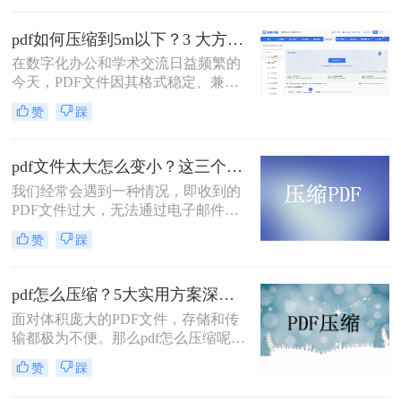
率图片的学术论文、扫描版的电子
书，还是设计精美的产品手册——都
pdf如何压缩到5m以下？3 大方法手把手教，轻松过平台限制！
会给邮件发送、云端存储和即时传输
在数字化办公和学术交流日益频繁的
带来诸多不便。幸运的是，通过一系
今天，PDF文件因其格式稳定、兼容
列高效的方法，我们可以显著减小
性强而成为我们传递信息的主要载
PDF文件的体积，而无需牺牲过多的
赞
踩
体。然而，一个棘手的问题常常困扰
可读性。那么pdf文件怎么压缩大小
着我们：文件体积过大。无论是通过
呢？本文将深入探讨多种pdf压缩方
电子邮件发送简历、在学术平台提交
法，从在线工具到专业软件，从自动
pdf文件太大怎么变小？这三个方法都可以缩小！
论文，还是在微信等即时通讯工具中
优化到手动精调，助您轻松驾驭PDF
我们经常会遇到一种情况，即收到的
分享资料，平台往往对附件大小有严
文件大小。
PDF文件过大，无法通过电子邮件或
格限制，最常见的门槛就是5MB。一
其他方式进行传输。那么，pdf文件太
个几十兆甚至上百兆的PDF文件，不
赞
踩
大怎么变小呢？在本文中，我们将向
仅传输耗时，还可能直接导致发送失
您介绍一些有效的方法，可以帮助您
败。
压缩PDF文件并减小文件大小。
pdf怎么压缩？5大实用方案深度解析！
面对体积庞大的PDF文件，存储和传
输都极为不便。那么pdf怎么压缩呢？
本文将详解5种主流压缩方案，从原
赞
踩
理到实操，助您轻松掌握PDF瘦身技
巧。