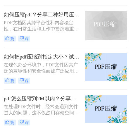
么压缩的小一点呢？本文将介绍四种
将PDF压缩得更小的方法。
如何压缩pdf？分享二种好用压缩方法！
PDF文档因其跨平台性和内容稳定
性，在日常生活和工作中扮演着重要
角色。然而，有时PDF文件过大，会
赞
踩
影响传输速度或占用过多存储空间。
那么如何压缩pdf呢？本文将介绍两种
压缩PDF的方法。
如何把pdf压缩到指定大小？试试这4种压缩方法！
在现代办公环境中，PDF文件因其广
泛的兼容性和安全性而被广泛应用。
然而，当这些文件过大时，会带来传
赞
踩
输不便、占用过多存储空间等问题。
因此，学会如何把pdf压缩到指定大小
变得尤为重要。本文将详细介绍四种
pdf怎么压缩到2M以内？分享两种实用压缩方法！
常用的方法，帮助您轻松应对这一挑
在处理PDF文件时，经常会遇到文件
战。
过大的问题，这不仅占用存储空间，
还影响文件的传输速度。为了满足特
赞
踩
定需求，将PDF文件压缩到2M以内变