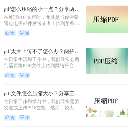
得尤为重要。那么pdf怎么压缩到2M
以内呢？本文将介绍两种常用的PDF
pdf怎么压缩的小一点？分享两种实用压缩方法！
压缩方法。
在处理PDF文档时，尤其是当你需要
通过电子邮件发送或者上传到某些对
文件大小有限制的平台时，压缩PDF
赞
踩
文件变得尤为重要。那么pdf怎么压缩
的小一点呢？本文将介绍两种有效的
PDF压缩方法。
pdf太大上传不了怎么办？两招帮你解决！
在日常生活和工作中，我们经常会遇
到需要将PDF文件上传到网络平台或
发送给他人的情况。然而，有时PDF
赞
踩
文件过大，导致无法顺利上传或发
送。那么pdf太大上传不了怎么办呢？
本文将介绍两种解决PDF文件过大无
pdf文件怎么压缩大小？分享三种实用压缩方法！
法上传的方法，帮助你轻松应对这一
在日常工作和学习中，我们经常需要
问题。
发送或上传PDF文档。然而，较大的
文件可能会导致传输缓慢或者无法满
赞
踩
足上传限制。那么pdf文件怎么压缩大
小呢？本文将介绍三种有效的PDF压