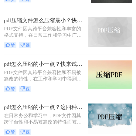
力，在日常办公和文件分享中得到了
五种主流压缩方案，帮助您根据实际
广泛应用。然而，有时我们需要将
场景快速选择最合适的方法。
PDF文件压缩到较小的大小，以便于
pdf压缩文件怎么压缩最小？快来试着使用这三种压缩方法！
上传、发送或存储。那么pdf怎么压缩
到500k以下呢？本文将介绍两种将
PDF文件因其跨平台兼容性和丰富的
PDF文件压缩到500K以下的方法。
格式支持，在日常工作和学习中广泛
应用。然而，有时我们需要将PDF文
赞
踩
件压缩到最小，以便更高效地存储和
传输。那么pdf压缩文件怎么压缩最小
呢？本文将介绍三种实用的PDF压缩
pdf怎么压缩的小一点？快来试试这4种压缩方法！
方法。
PDF文件因其跨平台兼容性和不易被
篡改的特性，在工作和学习中得到了
广泛应用。然而，PDF文件有时体积
赞
踩
过大，不便于存储和传输。那么pdf怎
么压缩的小一点呢？本文将介绍四种
有效的PDF压缩方法。
pdf怎么压缩的小一点？这四种压缩方法了解一下
在日常办公和学习中，PDF文件因其
跨平台性和不易被篡改的特性而被广
泛使用。然而，有时PDF文件过大，
赞
踩
会给传输和存储带来不便。那么pdf怎