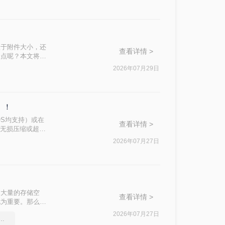
限于附件大小，还
查看详情 >
一点呢？本文将先
缩质量要求和隐私
2026年07月29日
）！
OS均支持）或在
查看详情 >
、无损压缩或超过
压缩等级、图片重
2026年07月27日
的需求，然后逐
了大量的存储空
查看详情 >
尤为重要。那么如
压缩PDF文件。
2026年07月27日
式如何压缩大小，图文详解