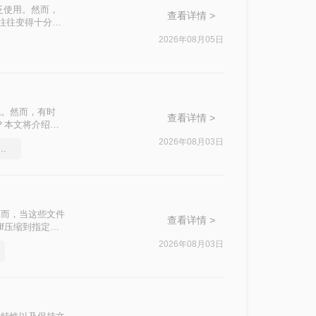
泛使用。然而，
查看详情 >
积往往变得十分庞
响办公效率。那么
2026年08月05日
私安全四个维
。
色。然而，有时
查看详情 >
？本文将介绍两
2026年08月03日
df压缩软件要和好朋友分享
然而，当这些文件
查看详情 >
f压缩到指定大
挑战。
2026年08月03日