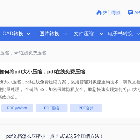
热门导航
A
CAD转换
图片转换
文件压缩
电子书转换
小压缩，pdf在线免费压缩
如何将pdf大小压缩，pdf在线免费压缩
df大小压缩，pdf在线免费压缩
方案，采用智能对象流重构技术，确保文档1
版不乱码。支持一键批量处理， 全链路 SSL 加密保障隐私安全。助您快速实现
如何将pdf大
高效办公。
：
PDF转Word
PDF压缩
PDF合并
pdf文档怎么压缩小一点？试试这5个压缩方法！