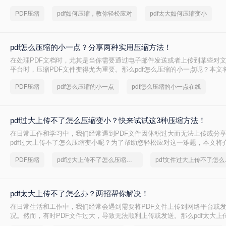
上传到某些平台。因此，掌握pdf太大如何压缩变小是十分必要的。本文将
PDF压缩
pdf如何压缩，教你轻松应对
pdf太大如何压缩变小
方法来解决这个问题，帮助您轻松完成 PDF 文件的压缩。
pdf怎么压缩的小一点？分享两种实用压缩方法！
在处理PDF文档时，尤其是当你需要通过电子邮件发送或者上传到某些对
平台时，压缩PDF文件变得尤为重要。那么pdf怎么压缩的小一点呢？本文
的PDF压缩方法。
PDF压缩
pdf怎么压缩的小一点
pdf怎么压缩的小一点在线
pdf过大上传不了怎么压缩变小？快来试试这3种压缩方法！
在日常工作和学习中，我们经常遇到PDF文件因体积过大而无法上传或分
pdf过大上传不了怎么压缩变小呢？为了帮助您轻松应对这一难题，本文将
PDF文件压缩方法。
PDF压缩
pdf过大上传不了怎么压缩变小
pdf文
pdf太大上传不了怎么办？两招帮你解决！
在日常生活和工作中，我们经常会遇到需要将PDF文件上传到网络平台或
况。然而，有时PDF文件过大，导致无法顺利上传或发送。那么pdf太大上
呢？本文将介绍两种解决PDF文件过大无法上传的方法，帮助你轻松应对