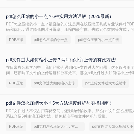
pdf怎么压缩的小一点？6种实用方法详解（2026最新）
PDF怎么压缩的小一点？最直接的方法是用在线压缩工具或专业软件对PD
码和优化，通过降低图片分辨率、压缩内嵌字体、去除冗余数据等方式，
读的前提下将文件体积缩小到原来的10%~50%。
PDF压缩
pdf怎么压缩的小一点
pdf怎么压缩的小一点在线
pdf文件过大如何缩小上传？两种缩小并上传的有效方法!
在日常办公和学习中，我们经常会遇到PDF文件过大的问题，这不仅占用
间，还影响了文件的上传速度和分享效率。那么pdf文件过大如何缩小上传
两种缩小PDF文件大小的方法，帮助您轻松解决PDF文件过大的问题。
PDF压缩
pdf文件过大如何缩小上传
pdf上传文件过大怎么缩小
pdf文件怎么压缩大小？5大方法深度解析与实操指南！
PDF文件过大不仅占用存储空间，还影响传输效率。那么pdf文件怎么压缩
系统介绍5种主流压缩方法，助你精准平衡文件体积与质量。
PDF压缩
pdf文档怎么压缩大小，方法详细解析
pdf文件过大怎么压缩大小