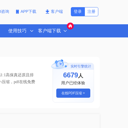
登录
注册
PI咨询
APP下载
客户端
使用技巧
客户端下载
实时引擎统计
6679
人
:1高保真还原且排
小压缩，pdf在线免费
用户已经体验
在线PDF压缩 >