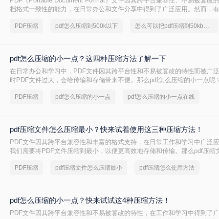
PDF（Portable Document Format）文件因其跨平台兼容性、不易被
档格式一致性的能力，在日常办公和文件分享中得到了广泛应用。然而，
PDF文件压缩到较小的大小，以便于上传、发送或存储。那么pdf怎么压缩到
PDF压缩
pdf怎么压缩到500k以下
怎么可以把pdf压缩到50kb以下
本文将介绍两种将PDF文件压缩到500K以下的方法。
pdf怎么压缩的小一点？这四种压缩方法了解一下
在日常办公和学习中，PDF文件因其跨平台性和不易被篡改的特性而被广
时PDF文件过大，会给传输和存储带来不便。那么pdf怎么压缩的小一点呢
种将PDF压缩得更小的方法。
PDF压缩
pdf怎么压缩的小一点
pdf怎么压缩的小一点在线
pdf压缩文件怎么压缩最小？快来试着使用这三种压缩方法！
PDF文件因其跨平台兼容性和丰富的格式支持，在日常工作和学习中广泛
我们需要将PDF文件压缩到最小，以便更高效地存储和传输。那么pdf压缩
小呢？本文将介绍三种实用的PDF压缩方法。
PDF压缩
pdf压缩文件怎么压缩最小
pdf压缩怎么使用方法
pdf怎么压缩的小一点？快来试试这4种压缩方法！
PDF文件因其跨平台兼容性和不易被篡改的特性，在工作和学习中得到了