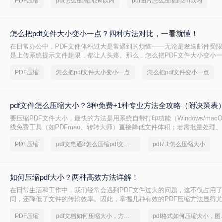
PDF压缩
pdf怎么压缩到2M以内
pdf图片怎么压缩到2m以内
怎么把pdf文件大小变小一点？四种方法对比，一看就懂！
在日常办公中，PDF文件体积过大是常遇到的烦恼——无论是发送邮件受
是上传系统提示文件超限，都让人头疼。那么，怎么把PDF文件大小变小
给出四种方案的直观对比，再逐一拆解操作步骤，您可根据文件数量、压
PDF压缩
怎么把pdf文件大小变小一点
怎么把pdf文件变小一点
需求快速选择最合适的方法。
pdf文件怎么压缩大小？3种免费+1种专业方法全攻略（附决策表
要压缩PDF文件大小，最快的方法是用系统自带打印功能（Windows/mac
线免费工具（如PDFmao、转转大师）直接降低文件体积；若需批量处理
免费限制，推荐使用专业软件「转转大师PDF转换器」——它支持自定义
PDF压缩
pdf文电通3怎么压缩pdf文档大小
pdf7.1怎么压缩大小
采样，且完全本地处理，安全无广告。下面用一张决策表帮你3秒定位自己
一详解每种方法的具体操作。
如何压缩pdf大小？两种高效方法详解！
在日常生活和工作中，我们经常会遇到PDF文件过大的问题，这不仅占用
间，还降低了文件的传输效率。因此，掌握几种有效的PDF压缩方法显得
何压缩pdf大小呢？本文将介绍两种常用的PDF压缩方法，以帮助您更好地
PDF压缩
pdf文档如何压缩大小，方法详解
pdf格