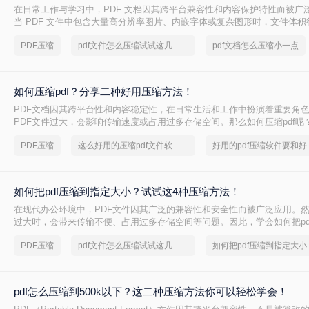
在日常工作与学习中，PDF 文档因其跨平台兼容性和内容保护特性而被广
当 PDF 文件中包含大量高分辨率图片、内嵌字体或复杂图形时，文件体
大，不仅占用存储空间，还经常因超过邮箱附件限制或上传耗时过长而影
PDF压缩
pdf文件怎么压缩试试这几个方法
pdf文档怎么压缩小一点
PDF 文档怎么压缩小一点呢？本文从压缩效果、操作难度、处理速度、隐
度，对比五种主流压缩方案，帮助您根据实际场景快速选择最合适的方法
如何压缩pdf？分享二种好用压缩方法！
PDF文档因其跨平台性和内容稳定性，在日常生活和工作中扮演着重要角
PDF文件过大，会影响传输速度或占用过多存储空间。那么如何压缩pdf呢
种压缩PDF的方法。
PDF压缩
这么好用的压缩pdf文件软件，我一定要分享
好用的p
如何把pdf压缩到指定大小？试试这4种压缩方法！
在现代办公环境中，PDF文件因其广泛的兼容性和安全性而被广泛应用。
过大时，会带来传输不便、占用过多存储空间等问题。因此，学会如何把pd
小变得尤为重要。本文将详细介绍四种常用的方法，帮助您轻松应对这一
PDF压缩
pdf文件怎么压缩试试这几个方法
如何把pdf压缩到指定大小
pdf怎么压缩到500k以下？这二种压缩方法你可以轻松学会！