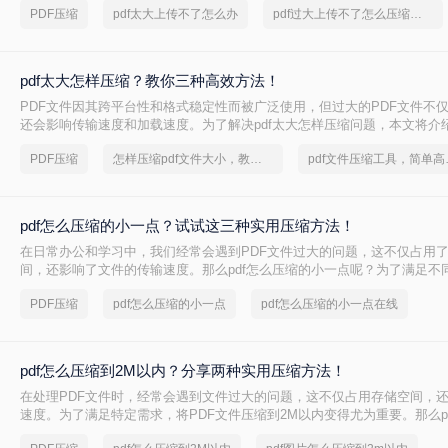
PDF压缩
pdf太大上传不了怎么办
pdf过大上传不了怎么压缩变小
pdf太大怎样压缩？教你三种高效方法！
PDF文件因其跨平台性和格式稳定性而被广泛使用，但过大的PDF文件不
还会影响传输速度和加载速度。为了解决pdf太大怎样压缩问题，本文将介绍
文件的方法。
PDF压缩
怎样压缩pdf文件大小，教你几个方法
pdf文件
pdf怎么压缩的小一点？试试这三种实用压缩方法！
在日常办公和学习中，我们经常会遇到PDF文件过大的问题，这不仅占用
间，还影响了文件的传输速度。那么pdf怎么压缩的小一点呢？为了满足不
将介绍三种实用的PDF压缩方法，帮助您轻松将PDF文件压缩得更小。
PDF压缩
pdf怎么压缩的小一点
pdf怎么压缩的小一点在线
pdf怎么压缩到2M以内？分享两种实用压缩方法！
在处理PDF文件时，经常会遇到文件过大的问题，这不仅占用存储空间，
速度。为了满足特定需求，将PDF文件压缩到2M以内变得尤为重要。那么p
2M以内呢？本文将介绍两种常用的PDF压缩方法。