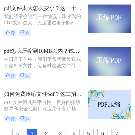
pdf文件太大怎么变小？这三个方法都可以缩小！
我们经常会遇到一种情况，即收到的
PDF文件过大，无法通过电子邮件或
其他方式进行传输。那么，pdf文件太
赞
踩
大怎么变小呢？在本文中，我们将向
您介绍一些有效的方法，可以帮助您
压缩PDF文件并减小文件大小。
pdf怎么压缩到10MB以内？试试这4个压缩方法！
在日常工作中，我们常常需要发送或
存储PDF文件，但有时这些文件可能
会过大，导致传输不便或者占用过多
赞
踩
存储空间。为了应对这种情况，我们
需要掌握一些有效的PDF压缩技巧，
确保文件大小不超过10MB。那么pdf
如何免费压缩文件pdf？这二招快来看！
怎么压缩到10MB以内呢？本文将介
PDF文件因其跨平台性、良好的排版
绍几种常用的PDF压缩方法。
效果和安全性而广泛应用于各种场
合。然而，过大的PDF文件可能会给
赞
踩
传输和存储带来不便。那么如何免费
压缩文件pdf呢？本文将介绍三种免费
<
1
2
3
4
5
6
7
压缩PDF文件的方法，帮助您轻松解