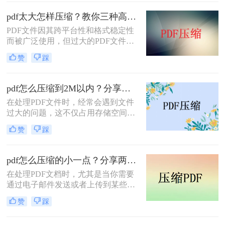
网络上传输时效率低下，甚至无法上
传到某些平台。因此，掌握pdf太大如
pdf太大怎样压缩？教你三种高效方法！
何压缩变小是十分必要的。本文将介
PDF文件因其跨平台性和格式稳定性
绍两种实用的方法来解决这个问题，
而被广泛使用，但过大的PDF文件不
帮助您轻松完成 PDF 文件的压缩。
仅占用存储空间，还会影响传输速度
赞
踩
和加载速度。为了解决pdf太大怎样压
缩问题，本文将介绍三种压缩PDF文
件的方法。
pdf怎么压缩到2M以内？分享两种实用压缩方法！
在处理PDF文件时，经常会遇到文件
过大的问题，这不仅占用存储空间，
还影响文件的传输速度。为了满足特
赞
踩
定需求，将PDF文件压缩到2M以内变
得尤为重要。那么pdf怎么压缩到2M
以内呢？本文将介绍两种常用的PDF
pdf怎么压缩的小一点？分享两种实用压缩方法！
压缩方法。
在处理PDF文档时，尤其是当你需要
通过电子邮件发送或者上传到某些对
文件大小有限制的平台时，压缩PDF
赞
踩
文件变得尤为重要。那么pdf怎么压缩
的小一点呢？本文将介绍两种有效的