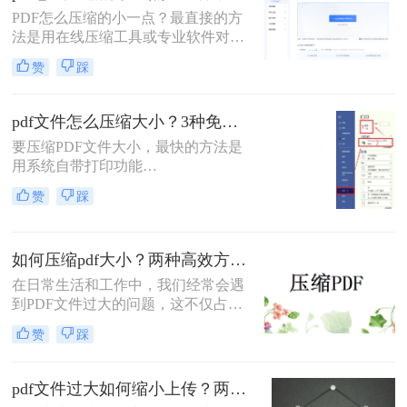
缩质量要求和隐私需求快速选择最合
PDF怎么压缩的小一点？最直接的方
适的方法。
法是用在线压缩工具或专业软件对
PDF文件进行重新编码和优化，通过
赞
踩
降低图片分辨率、压缩内嵌字体、去
除冗余数据等方式，可以在保持内容
可读的前提下将文件体积缩小到原来
pdf文件怎么压缩大小？3种免费+1种专业方法全攻略（附决策表）！
的10%~50%。
要压缩PDF文件大小，最快的方法是
用系统自带打印功能
（Windows/macOS均支持）或在线免
赞
踩
费工具（如PDFmao、转转大师）直
接降低文件体积；若需批量处理、无
损压缩或超过免费限制，推荐使用专
如何压缩pdf大小？两种高效方法详解！
业软件「转转大师PDF转换器」——
它支持自定义压缩等级、图片重采
在日常生活和工作中，我们经常会遇
样，且完全本地处理，安全无广告。
到PDF文件过大的问题，这不仅占用
下面用一张决策表帮你3秒定位自己
了大量的存储空间，还降低了文件的
赞
踩
的需求，然后逐一详解每种方法的具
传输效率。因此，掌握几种有效的
体操作。
PDF压缩方法显得尤为重要。那么如
何压缩pdf大小呢？本文将介绍两种常
pdf文件过大如何缩小上传？两种缩小并上传的有效方法!
用的PDF压缩方法，以帮助您更好地