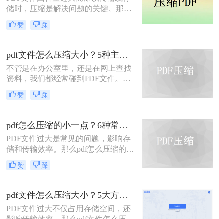
题，本文将介绍三种压缩PDF大小的
储时，压缩是解决问题的关键。那么
方法。
pdf压缩文件怎么压缩最小呢？本文将
赞
踩
介绍几种高效压缩PDF的方法，帮助
你快速实现最小化压缩。
pdf文件怎么压缩大小？5种主流压缩方法分享！
不管是在办公室里，还是在网上查找
资料，我们都经常碰到PDF文件。在
工作中，发送邮件需要PDF文件格
赞
踩
式，但太大的PDF文件也是一个棘手
的问题。多数企业邮箱中传附件大小
被限制为5M，否则就发送不了。若能
pdf怎么压缩的小一点？6种常用方案详解！
pdf文件怎么压缩大小，那就可轻松上
PDF文件过大是常见的问题，影响存
传。在今天，我们将分享两种简单的
储和传输效率。那么pdf怎么压缩的小
pdf文件压缩方式。
一点呢？本文将详解6种主流压缩方
赞
踩
案，助你快速解决文件体积过大的困
扰。
pdf文件怎么压缩大小？5大方法深度解析与实操指南！
PDF文件过大不仅占用存储空间，还
影响传输效率。那么pdf文件怎么压缩