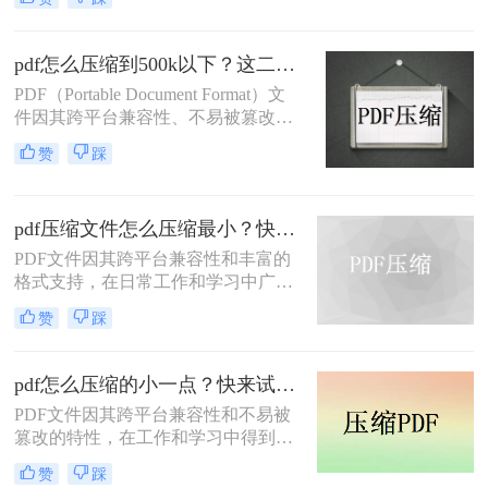
输不便、占用过多存储空间等问题。
五种主流压缩方案，帮助您根据实际
因此，学会如何把pdf压缩到指定大小
场景快速选择最合适的方法。
变得尤为重要。本文将详细介绍四种
pdf怎么压缩到500k以下？这二种压缩方法你可以轻松学会！
常用的方法，帮助您轻松应对这一挑
PDF（Portable Document Format）文
战。
件因其跨平台兼容性、不易被篡改的
特性以及保持文档格式一致性的能
赞
踩
力，在日常办公和文件分享中得到了
广泛应用。然而，有时我们需要将
PDF文件压缩到较小的大小，以便于
pdf压缩文件怎么压缩最小？快来试着使用这三种压缩方法！
上传、发送或存储。那么pdf怎么压缩
到500k以下呢？本文将介绍两种将
PDF文件因其跨平台兼容性和丰富的
PDF文件压缩到500K以下的方法。
格式支持，在日常工作和学习中广泛
应用。然而，有时我们需要将PDF文
赞
踩
件压缩到最小，以便更高效地存储和
传输。那么pdf压缩文件怎么压缩最小
呢？本文将介绍三种实用的PDF压缩
pdf怎么压缩的小一点？快来试试这4种压缩方法！
方法。
PDF文件因其跨平台兼容性和不易被
篡改的特性，在工作和学习中得到了
广泛应用。然而，PDF文件有时体积
赞
踩
过大，不便于存储和传输。那么pdf怎