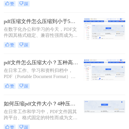
的首选。然而，高分辨率图片、嵌入
赞
踩
字体和多媒体内容也使得PDF文件体
积动辄数十兆甚至上百兆，给邮件发
送、云端存储和即时分享带来了巨大
pdf压缩文件怎么压缩到小于5M？4种压缩方法终极指南！
困扰。如何高效、无损（或视觉无
在数字化办公和学习的今天，PDF文
损）地压缩PDF，成为一个普遍需
件因其格式稳定、兼容性强而成为我
求。那么pdf怎么压缩呢？
们日常传输文档的首选。然而，我们
赞
踩
常常会遇到一个令人头疼的问题：一
个重要的PDF文件，可能因为包含高
清图片、复杂图表或嵌入字体而体积
pdf文件怎么压缩大小？五种高效方法全面解析与实战！
庞大，动辄几十兆甚至上百兆。无论
在日常工作、学习和资料归档中，
是通过电子邮件发送（通常有附件大
PDF（Portable Document Format）因
小限制）、上传至学习平台还是提交
其跨平台、格式固定的特性而成为最
至企业系统，文件大小限制（如常见
赞
踩
常用的文件格式之一。然而，随之而
的5MB）往往是一道难以逾越的关
来的问题是PDF文件体积往往过大，
卡。那么pdf压缩文件怎么压缩到小于
不仅占用存储空间，更在邮件发送、
5M呢？
如何压缩pdf文件大小？4种压缩方法详解！
即时通讯传输和网页上传时带来诸多
在日常工作和学习中，PDF文件因其
不便。如何在不显著损失质量的前提
跨平台、格式固定的特性而成为文档
下，有效“瘦身”PDF文件，已成为一
交换的首选格式。然而，过大的PDF
项必备技能。
赞
踩