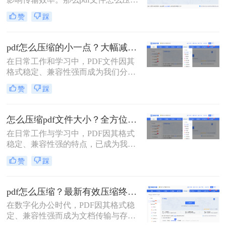
大小呢？本文将系统介绍5种主流压
赞
踩
缩方法，助你精准平衡文件体积与质
量。
pdf怎么压缩的小一点？大幅减小文件体积的有效方法全解析！
在日常工作和学习中，PDF文件因其
格式稳定、兼容性强而成为我们分享
文档、报告和资料的首选格式。然
赞
踩
而，随之而来的问题也显而易见：过
大的PDF文件不仅占用存储空间，更
在通过邮件发送、即时通讯工具传输
怎么压缩pdf文件大小？全方位高效压缩方法终极指南！
或上传至云平台时受到限制，严重影
在日常工作与学习中，PDF因其格式
响效率。因此，pdf怎么压缩的小一
稳定、兼容性强的特点，已成为我们
点，成为一项必备技能。
分享文档、报告和论文的首选格式。
赞
踩
然而，过大的PDF文件常常会带来诸
多不便：堵塞邮箱附件、拖慢传输速
度、占用大量存储空间，甚至可能超
pdf怎么压缩？最新有效压缩终极指南！
出某些平台的上传限制。因此，掌握
在数字化办公时代，PDF因其格式稳
怎么压缩pdf文件大小的技能显得至关
定、兼容性强而成为文档传输与存档
重要。