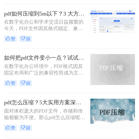
率图片的学术论文、扫描版的电子
书，还是设计精美的产品手册——都
pdf如何压缩到5m以下？3 大方法手把手教，轻松过平台限制！
会给邮件发送、云端存储和即时传输
在数字化办公和学术交流日益频繁的
带来诸多不便。幸运的是，通过一系
今天，PDF文件因其格式稳定、兼容
列高效的方法，我们可以显著减小
性强而成为我们传递信息的主要载
PDF文件的体积，而无需牺牲过多的
赞
踩
体。然而，一个棘手的问题常常困扰
可读性。那么pdf文件怎么压缩大小
着我们：文件体积过大。无论是通过
呢？本文将深入探讨多种pdf压缩方
电子邮件发送简历、在学术平台提交
法，从在线工具到专业软件，从自动
如何把pdf文件变小一点？试试这两种简单有效的方法压缩大小
论文，还是在微信等即时通讯工具中
优化到手动精调，助您轻松驾驭PDF
在数字化办公环境中，PDF格式因其
分享资料，平台往往对附件大小有严
文件大小。
固定布局和广泛的兼容性而成为文档
格限制，最常见的门槛就是5MB。一
分享的理想选择。然而，当PDF文件
个几十兆甚至上百兆的PDF文件，不
赞
踩
包含大量图像或复杂排版时，其体积
仅传输耗时，还可能直接导致发送失
可能会变得非常大，给存储、传输及
败。
处理带来不便。那么如何把pdf文件变
pdf怎么压缩？5大实用方案深度解析！
小一点呢？本文将介绍两种简单有效
面对体积庞大的PDF文件，存储和传
的方法来压缩PDF文件大小，帮助您
输都极为不便。那么pdf怎么压缩呢？
节省空间并提高工作效率。
本文将详解5种主流压缩方案，从原
赞
踩
理到实操，助您轻松掌握PDF瘦身技
巧。