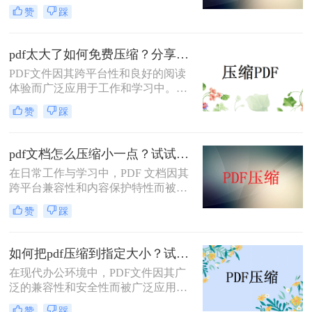
PDF文件过大，不仅占用存储空间，
赞
踩
还会影响上传和分享的速度。为了解
决如何免费压缩pdf文件大小问题，本
文将介绍两种免费压缩PDF文件大小
pdf太大了如何免费压缩？分享二种压缩方法！
的方法。
PDF文件因其跨平台性和良好的阅读
体验而广泛应用于工作和学习中。然
而，有时PDF文件体积过大，不仅占
赞
踩
用存储空间，还会影响传输速度。那
么pdf太大了如何免费压缩呢？本文将
介绍两种免费压缩PDF文件的方法。
pdf文档怎么压缩小一点？试试这5个压缩方法！
在日常工作与学习中，PDF 文档因其
跨平台兼容性和内容保护特性而被广
泛使用。然而，当 PDF 文件中包含大
赞
踩
量高分辨率图片、内嵌字体或复杂图
形时，文件体积往往变得十分庞大，
不仅占用存储空间，还经常因超过邮
如何把pdf压缩到指定大小？试试这4种压缩方法！
箱附件限制或上传耗时过长而影响办
在现代办公环境中，PDF文件因其广
公效率。那么PDF 文档怎么压缩小一
泛的兼容性和安全性而被广泛应用。
点呢？本文从压缩效果、操作难度、
然而，当这些文件过大时，会带来传
处理速度、隐私安全四个维度，对比
赞
踩