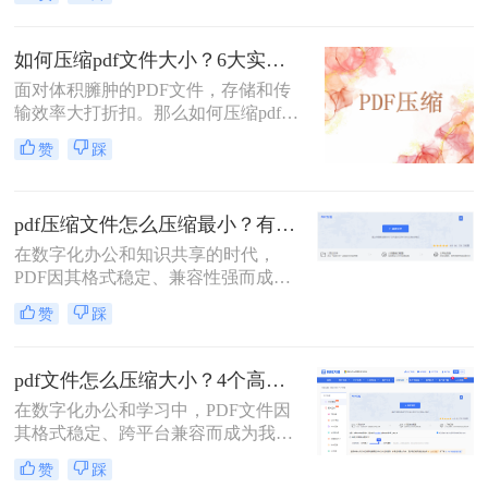
文件常常带来诸多不便，无论是通过
电子邮件发送、上传至网络平台还是
存储在有限的设备空间中，都会遇到
如何压缩pdf文件大小？6大实用压缩方案深度解析！
限制。因此，掌握如何压缩pdf文件大
面对体积臃肿的PDF文件，存储和传
小的技能显得至关重要。
输效率大打折扣。那么如何压缩pdf文
件大小呢？本文为您梳理6种主流压
赞
踩
缩方案，从原理到实操，助您轻松掌
握PDF文件压缩技巧。
pdf压缩文件怎么压缩最小？有效压缩方法终极指南！
在数字化办公和知识共享的时代，
PDF因其格式稳定、兼容性强而成为
文档传输的首选。然而，庞大的PDF
赞
踩
文件时常为我们带来困扰：邮箱附件
大小限制、微信无法发送、云盘上传
下载耗时、设备存储空间告急。pdf压
pdf文件怎么压缩大小？4个高效传输与存储方法详解！
缩文件怎么压缩最小，成为许多人迫
在数字化办公和学习中，PDF文件因
切需要的技能。
其格式稳定、跨平台兼容而成为我们
日常交流的首选格式。然而，过大的
赞
踩
PDF文件——无论是包含大量高分辨