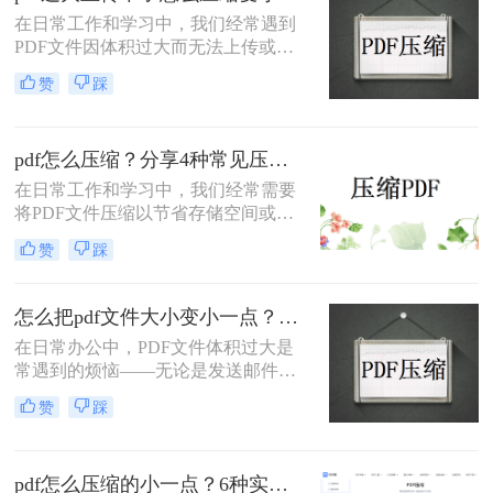
轻松将PDF文件压缩得更小。
在日常工作和学习中，我们经常遇到
PDF文件因体积过大而无法上传或分
享的情况。那么pdf过大上传不了怎么
赞
踩
压缩变小呢？为了帮助您轻松应对这
一难题，本文将介绍三种有效的PDF
文件压缩方法。
pdf怎么压缩？分享4种常见压缩方法！
在日常工作和学习中，我们经常需要
将PDF文件压缩以节省存储空间或加
快传输速度。那么pdf怎么压缩呢？本
赞
踩
文将介绍几种常见的PDF压缩方法。
怎么把pdf文件大小变小一点？四种方法对比，一看就懂！
在日常办公中，PDF文件体积过大是
常遇到的烦恼——无论是发送邮件受
限于附件大小，还是上传系统提示文
赞
踩
件超限，都让人头疼。那么，怎么把
PDF文件大小变小一点呢？本文将先
给出四种方案的直观对比，再逐一拆
pdf怎么压缩的小一点？6种实用方法详解（2026最新）
解操作步骤，您可根据文件数量、压