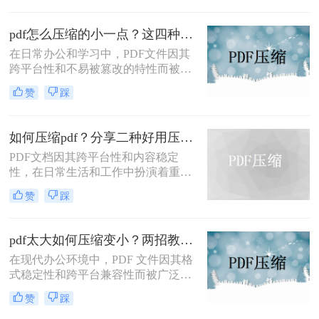
么压缩的小一点呢？本文将介绍四种
有效的PDF压缩方法。
pdf怎么压缩的小一点？这四种压缩方法了解一下
在日常办公和学习中，PDF文件因其
跨平台性和不易被篡改的特性而被广
泛使用。然而，有时PDF文件过大，
赞
踩
会给传输和存储带来不便。那么pdf怎
么压缩的小一点呢？本文将介绍四种
将PDF压缩得更小的方法。
如何压缩pdf？分享二种好用压缩方法！
PDF文档因其跨平台性和内容稳定
性，在日常生活和工作中扮演着重要
角色。然而，有时PDF文件过大，会
赞
踩
影响传输速度或占用过多存储空间。
那么如何压缩pdf呢？本文将介绍两种
压缩PDF的方法。
pdf太大如何压缩变小？两招教你轻松压缩！
在现代办公环境中，PDF 文件因其格
式稳定性和跨平台兼容性而被广泛使
用。然而，当这些文件变得过大时，
赞
踩
它们不仅占用大量存储空间，而且在