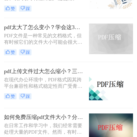
而，当PDF文件体积过大时，会给存
赞
踩
储和传输带来诸多不便。那么pdf怎么
压缩的小一点免费呢？本文将介绍两
种免费且实用的PDF压缩方法。
pdf太大了怎么变小？学会这3个方法就够了！
PDF文件是一种常见的文档格式，但
有时候它们的文件大小可能会很大，
难以通过电子邮件或其他方式共享。
赞
踩
在这种情况下，大家可以使用以下方
法压缩PDF文件，一起来看一下pdf太
大了怎么变小吧。
pdf上传文件过大怎么缩小？三招助你轻松缩小！
在现代办公环境中，PDF格式因其跨
平台兼容性和格式稳定性而广受青
睐。然而，高清图片、复杂布局和丰
赞
踩
富内容往往导致PDF文件体积庞大，
给文档传输和分享带来不便。那么pdf
上传文件过大怎么缩小呢？本文将介
如何免费压缩pdf文件大小？分享二个实用压缩方法！
绍三种简单实用的PDF压缩技巧，助
你轻松优化PDF文件，提升文档传输
在日常工作和学习中，我们经常需要
效率。
处理大量的PDF文件。然而，有时候