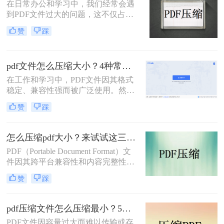
在日常办公和学习中，我们经常会遇
压缩PDF文件。
到PDF文件过大的问题，这不仅占用
了大量的存储空间，还影响了文件的
赞
踩
上传速度和分享效率。那么pdf文件过
大如何缩小上传呢？本文将介绍两种
缩小PDF文件大小的方法，帮助您轻
pdf文件怎么压缩大小？4种常用压缩方法详解！
松解决PDF文件过大的问题。
在工作和学习中，PDF文件因其格式
稳定、兼容性强而被广泛使用。然
而，PDF文件体积过大常会导致存储
赞
踩
空间不足、传输速度慢等问题。那么
pdf文件怎么压缩大小呢？本文整理了
4种常用的PDF压缩方法，帮助您快速
怎么压缩pdf大小？来试试这三种压缩方式！
减小文件大小。
PDF（Portable Document Format）文
件因其跨平台兼容性和内容完整性而
广泛应用于各种场合。然而，随着
赞
踩
PDF文件中包含的图片、图表、字体
等资源越来越多，文件体积也逐渐增
大，给存储和传输带来了不便。那么
pdf压缩文件怎么压缩最小？5个常用方法全解析！
怎么压缩pdf大小呢？为了解决这个问
PDF文件因容量过大而难以传输或存