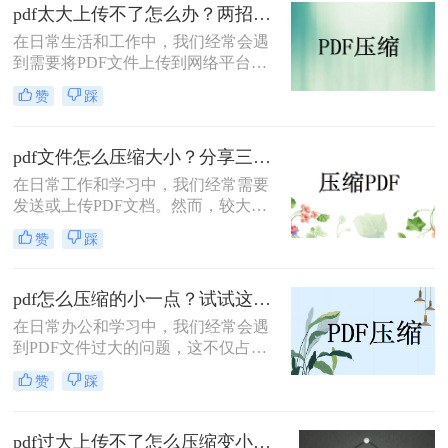
PDF压缩方法。
pdf太大上传不了怎么办？两招帮你解决！
在日常生活和工作中，我们经常会遇
到需要将PDF文件上传到网络平台或
发送给他人的情况。然而，有时PDF
赞
踩
文件过大，导致无法顺利上传或发
送。那么pdf太大上传不了怎么办呢？
本文将介绍两种解决PDF文件过大无
pdf文件怎么压缩大小？分享三种实用压缩方法！
法上传的方法，帮助你轻松应对这一
在日常工作和学习中，我们经常需要
问题。
发送或上传PDF文档。然而，较大的
文件可能会导致传输缓慢或者无法满
赞
踩
足上传限制。那么pdf文件怎么压缩大
小呢？本文将介绍三种有效的PDF压
缩方法，帮助你轻松减小文件大小。
pdf怎么压缩的小一点？试试这三种实用压缩方法！
在日常办公和学习中，我们经常会遇
到PDF文件过大的问题，这不仅占用
了大量的存储空间，还影响了文件的
赞
踩
传输速度。那么pdf怎么压缩的小一点
呢？为了满足不同的需求，本文将介
绍三种实用的PDF压缩方法，帮助您
pdf过大上传不了怎么压缩变小？快来试试这3种压缩方法！