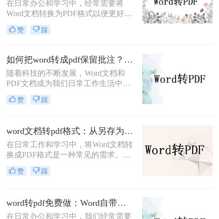
在日常办公和学习中，经常需要将
Word文档转换为PDF格式以便更好地
分享、打印或存档。PDF格式具有跨
赞
踩
平台兼容性好、文件保护性强、打印
效果一致等优点，因此被广泛应用于
文件分享。那么word文档如何免费转
如何把word转成pdf保留批注？这三种方法建议收藏！
换成pdf呢？本文将详细介绍几种常用
随着科技的不断发展，Word文档和
的方法来实现这一目标。
PDF文档成为我们日常工作生活中经
常遇到的文件格式。在某些情况下，
赞
踩
我们需要将Word文档转换为PDF格
式，并且希望保留原有文档中的批注
内容。那么，如何把word转成pdf保留
word文档转pdf格式：从另存为到在线工具，三种路径各有取舍！
批注呢？本文将介绍三种简单有效的
在日常工作和学习中，将Word文档转
方法来帮助您将Word文档转成PDF并
换成PDF格式是一种常见的需求。
保留批注。
PDF格式不仅能够保持文档的原貌，
赞
踩
确保在不同平台和设备上呈现一致的
效果，还能防止他人随意修改内容。
那么如何将word文档转换成pdf格式
word转pdf免费做：Word自带导出和在线工具效果差在哪！
呢？本文将介绍三种高效且易于操作
在日常办公和学习中，我们经常需要
的Word文档转换成PDF的方法，帮助