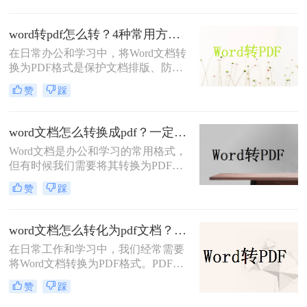
保存方面表现出色。那么电脑word转
PDF怎么转呢？本文将介绍四种将
word转pdf怎么转？4种常用方法详解！
Word转换为PDF的方法。
在日常办公和学习中，将Word文档转
换为PDF格式是保护文档排版、防止
篡改的重要需求。那么word转pdf怎么
赞
踩
转呢？本文将介绍几种常用方法，帮
助您选择最适合的方式。
word文档怎么转换成pdf？一定要试试这四种方法！
Word文档是办公和学习的常用格式，
但有时候我们需要将其转换为PDF格
式，以确保文档内容的稳定性和可读
赞
踩
性。PDF格式可以保留文档的原始格
式和布局，使得在不同设备和软件上
查看时都能保持一致性。那么word文
word文档怎么转化为pdf文档？3 种实用转换方法，完美保留原文档格式！
档怎么转换成pdf呢？下面将介绍四种
在日常工作和学习中，我们经常需要
将Word文档转换成PDF的方法，帮助
将Word文档转换为PDF格式。PDF文
您轻松完成转换。
件不仅格式稳定、兼容性强，还能保
赞
踩
持文档的原始布局和格式，使得文档
在不同设备和操作系统上都能保持一