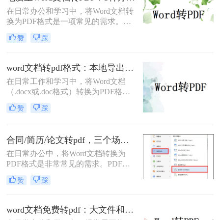
和打印的首选格式。然而，许多用户
在日常办公和学习中，将Word文档转
仅知其一，不知其二，往往在转换过
换为PDF格式是一项常见的需求。
程中遇到格式错乱、体积过大或无法
PDF格式因其跨平台兼容性、格式稳
编辑等问题。
赞
踩
定性和安全性而备受青睐。那么电脑
上word文档怎么转化为pdf格式呢？本
文将详细介绍三种将Word文档转换为
word文档转pdf格式：本地导出和在线工具怎么选！
PDF的方法。
在日常工作和学习中，将Word文档
（.docx或.doc格式）转换为PDF格式
是一项常见的需求。PDF文件因其跨
赞
踩
平台兼容性、保持文档格式不变以及
易于分享和打印的特点而备受欢迎。
那么word文档怎么转换成pdf格式​呢？
合同/简历/论文转pdf，三个场景各自用什么方法快！
本文将详细介绍两种将Word文档转换
在日常办公中，将Word文档转换为
成PDF格式的方法。
PDF格式是非常常见的需求。PDF文
件具有跨平台兼容性、保持文档格式
赞
踩
一致性和不可编辑性的特点，非常适
合用于分享和存档。那么如何把word
转换pdf呢？本文将介绍三种常用的方
word文档免费转pdf：大文件和小文件别用同一个方法！
法来实现这一转换。