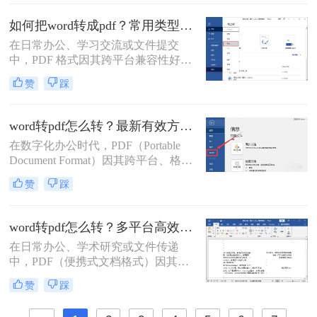
优方案。
如何把word转成pdf？常用类型方法解析！
在日常办公、学习交流或文件提交
中，PDF 格式因其跨平台兼容性好、
格式不易被随意修改、体积相对可
赞
踩
控、安全性较高等特点，成为文件分
发和存档的首选格式。而 Microsoft
Word (.docx 或 .doc) 则是我们最常使
word转pdf怎么转？最新有效方法全解析！
用的文档编辑工具。因此，将 Word
在数字化办公时代，PDF（Portable
文档高效、准确地转换为 PDF 就成了
Document Format）因其跨平台、格式
必备技能。
固定、不易被编辑的特性，已成为文
赞
踩
档分发、归档和打印的首选格式。而
Microsoft Word则是我们创作和编辑内
容的主要工具。因此，将Word文档完
word转pdf怎么转？多平台高效转换方法详解！
美地转换为PDF，是一项几乎每个人
在日常办公、学术研究或文件传递
都会遇到的核心需求。
中，PDF（便携式文档格式）因其跨
平台、格式固定、不易被篡改的特
赞
踩
性，已成为文件分发和归档的首选格
式。而Microsoft Word作为最主流的文