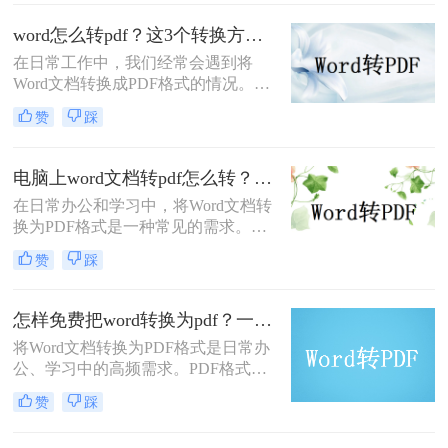
致的显示效果。本文将详细介绍word
word怎么转pdf？这3个转换方法赶紧收藏起来
文档怎么转化为pdf文档，并给出多种
在日常工作中，我们经常会遇到将
方法及其步骤。
Word文档转换成PDF格式的情况。
PDF格式不仅可以保留文档的格式和
赞
踩
布局，还可以保证文档在不同设备上
的显示效果一致。本文将详细介绍
word怎么转PDF，以及一些常见的
电脑上word文档转pdf怎么转？教你二种实用转换方法！
Word转PDF问题。
在日常办公和学习中，将Word文档转
换为PDF格式是一种常见的需求。
PDF格式具有跨平台、不易被篡改和
赞
踩
保持原样展示等优点，因此广泛应用
于文件分享、打印和存档。那么电脑
上word文档转pdf怎么转呢？本文将介
怎样免费把word转换为pdf？一文掌握所有常用方法！
绍两种将Word文档转换为PDF的方
将Word文档转换为PDF格式是日常办
法。
公、学习中的高频需求。PDF格式能
确保文件内容在不同设备上显示一
赞
踩
致，且不易被篡改。那么怎样免费把
word转换为pdf呢？本文将全面解析5