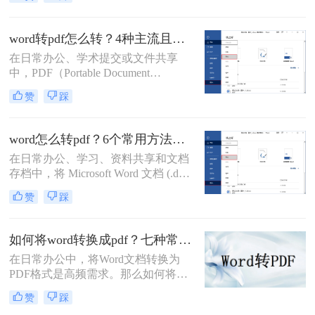
安全性高等特点，能够有效避免因设
备差异或软件版本不兼容导致的格式
错乱问题。那么word如何转pdf呢？本
word转pdf怎么转？4种主流且高效方法详解！
文将详细介绍5种高效且常用的Word
在日常办公、学术提交或文件共享
转PDF方法，帮助用户根据实际需求
中，PDF（Portable Document
选择最合适的方式。
Format，便携式文档格式）因其卓越
赞
踩
的跨平台一致性、不易编辑的特性和
固定的排版格式，已成为文件分发的
首选。而Microsoft Word则是我们创作
word怎么转pdf？6个常用方法详解！
和编辑文档最常用的工具。因此，掌
在日常办公、学习、资料共享和文档
握如何将Word文档完美地转换为
存档中，将 Microsoft Word 文档 (.doc,
PDF，是每个现代办公人士和学生的
.docx) 转换为 PDF (Portable Document
必备技能。
赞
踩
Format) 格式是一项非常普遍且重要的
需求。PDF 格式以其跨平台兼容性
强、排版固定、易于打印、文件大小
如何将word转换成pdf？七种常用方法深度解析！
相对可控以及良好的安全性而广受欢
在日常办公中，将Word文档转换为
迎。那么word怎么转pdf呢？本文将详
PDF格式是高频需求。那么如何将
细介绍几种最常用、最便捷的 Word
word转换成pdf呢？本文综合七种主流
转 PDF 方法，帮助你轻松应对各种转
赞
踩
转换方式，助您根据实际需求选择最
换场景。