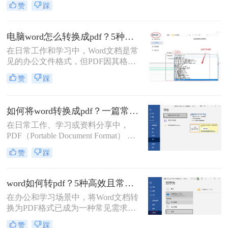
赞
踩
Word里排版整齐的文档，转成PDF后
却出现文字错位、表格变形、图片跑
偏、页码丢失等问题。尤其是在提交
电脑word怎么转换成pdf？5种详细方法全解析！
重要报告、学术论文或投标文件时，
在日常工作和学习中，Word文档是常
排版错位不仅影响美观，更可能让专
见的办公文件格式，但PDF因其格式
业形象大打折扣。那么word转pdf排版
固定、兼容性好、安全性高等特点，
错位怎么办？本文结合多年办公实战
赞
踩
成为跨平台共享和打印的首选。那么
经验，整理出5种经过验证的有效方
电脑word怎么转换成pdf呢？本文将详
法，帮助您从根源上解决这一难题。
细介绍多种将电脑上的Word文档转换
如何将word转换成pdf？一篇常用方法详解！
为PDF的方法，帮助您根据需求选择
在日常工作、学习或资料分享中，
最合适的方案。
PDF（Portable Document Format） 因
其格式固定、兼容性强、易于打印和
赞
踩
加密等优点，成为文件传输和存档的
首选格式。而 Microsoft Word（.docx
或 .doc） 则是我们编辑文档的主要工
word如何转pdf？5种高效且常用方法详解！
具。将 Word 转换成 PDF 是一项非常
在办公和学习场景中，将Word文档转
高频且实用的操作。那么如何将word
换为PDF格式已成为一种常见需求。
转换成pdf呢？本文将详细介绍几种主
PDF格式因其兼容性强、排版稳定、
流、安全且高效的转换方法。
赞
踩