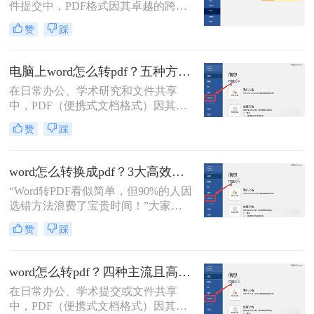
件提交中，PDF格式因其卓越的跨平
台兼容性、固定的排版格式以及良好
赞
踩
的安全性，几乎成为了标准文件格
式。而Microsoft Word作为最主流的文
档编辑工具，我们经常需要将其编辑
电脑上word怎么转pdf？五种方法详解！
好的文档转换为PDF。
在日常办公、学术研究和文件共享
中，PDF（便携式文档格式）因其跨
平台、格式固定、不易被篡改的特
赞
踩
性，已成为文件分发的标准格式。而
Microsoft Word作为最主流的文档编辑
工具，将其内容完美转换为PDF，是
word怎么转换成pdf？3大高效方法详解，职场人必备技能！
几乎每个人都会遇到的需求。那么电
“Word转PDF看似简单，但90%的人因
脑上word怎么转pdf呢？
选错方法浪费了宝贵时间！”大家
好，我是小编——一位深耕电脑办公
赞
踩
软件测评多年的IT博主。在日常工作
中，我常收到读者反馈：“文档转换
后格式错乱，还得手动调整，太折腾
word怎么转pdf？四种主流且高效全解析！
了！”尤其对于职场办公人群和自媒
在日常办公、学术提交或文件共享
体创作者而言，Word转PDF的需求高
中，PDF（便携式文档格式）因其卓
频且关键：报告提交、合同归档、内