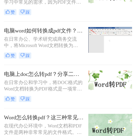
学习中常见的需求，因为PDF文件具
有跨平台兼容性、良好的排版稳定性
赞
踩
和安全性。那么word如何转换成pdf
呢？本文将介绍几种常用的转换方法
及其优缺点分析。
电脑word如何转换成pdf文件？揭秘4大高效方法，轻松搞定所有场景！
在日常办公、学术研究或商务交流
中，将Microsoft Word文档转换为
PDF（Portable Document Format，便
赞
踩
携式文档格式）已成为一项不可或缺
的技能。PDF格式以其卓越的跨平台
一致性、出色的安全性以及固定的排
电脑上doc怎么转pdf？分享二个高效转换方法！
版布局，赢得了全球用户的信赖。无
在日常办公和学习中，将DOC格式的
论是提交论文报告、发送商业合同，
Word文档转换为PDF格式是一项常见
还是分享个人简历，PDF都能确保接
的需求。PDF格式因其跨平台兼容
收方看到的内容与您精心设计的完全
赞
踩
性、格式稳定性和安全性而备受青
一致。那么电脑word如何转换成pdf文
睐。那么电脑上doc怎么转pdf呢？本
件呢？
文将介绍两种将DOC转换为PDF的方
Word怎么转换pdf？这三种常见转换方法尝试下！
法。
在现代办公环境中，Word文档和PDF
文件是两种非常常见的文件格式。