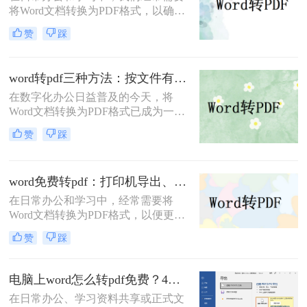
将Word文档转换为PDF格式，以确保
读者轻松应对这一需求。
文档的稳定性和兼容性，便于分享和
赞
踩
打印。那么word转pdf怎么转免费呢？
本文将介绍两种免费且实用的Word转
PDF方法。
word转pdf三种方法：按文件有没有图片和公式分开选！
在数字化办公日益普及的今天，将
Word文档转换为PDF格式已成为一项
基本且重要的技能。PDF格式因其跨
赞
踩
平台兼容性、格式稳定性和安全性，
成为许多正式场合的首选文档格式。
那么word转pdf怎么转呢？本文将介绍
word免费转pdf：打印机导出、Word自带、在线工具三选一！
三种将Word转换为PDF的方法。
在日常办公和学习中，经常需要将
Word文档转换为PDF格式，以便更好
地分享、打印或存档。那么word怎么
赞
踩
转换成pdf免费呢？本文将介绍三种免
费将Word转换成PDF的方法。
电脑上word怎么转pdf免费？4种高效的方法详解！
在日常办公、学习资料共享或正式文