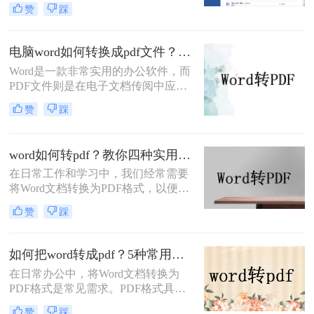
成为刚需。PDF 格式的跨平台一致
赞
踩
性、防篡改特性和专业外观使其成为
文档分发的标准选择。那么word怎么
转换成pdf呢？本文将深入探讨多种高
电脑word如何转换成pdf文件？教你4个方法轻松完成转换任务！
效转换方法，涵盖不同场景需求，助
Word是一款非常实用的办公软件，而
您轻松实现完美转换。
PDF文件则是在电子文档传阅中应用
广泛的格式，因此很多人常常需要将
赞
踩
Word文件转换成PDF文件。那么电脑
word如何转换成pdf文件呢？在本文
中，我将为大家介绍四种简单的方
word如何转pdf？教你四种实用的转PDF方法！
法，帮助你快速将电脑上的Word文件
在日常工作和学习中，我们经常需要
转换成PDF格式。
将Word文档转换为PDF格式，以便更
好地保存、分享和打印文件。PDF格
赞
踩
式具有跨平台兼容性好、不易被篡改
等优点，因此得到了广泛应用。那么
Word如何转PDF呢？本文将介绍四种
如何把word转成pdf？5种常用的转换方法详解！
实用的Word转PDF的方法，帮助读者
在日常办公中，将Word文档转换为
轻松实现文档格式的转换。
PDF格式是常见需求。PDF格式具有
跨平台兼容性强、格式固定、不易被
赞
踩