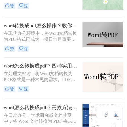
Word文档因其编辑灵活而广受欢迎，
赞
踩
而PDF文件则因为其跨平台的兼容性
和格式固定的特性受到青睐。因此，
将Word文档转换为PDF格式是一项常
word转换成pdf怎么操作？教你五种转换方法！
见需求。那么Word怎么转换pdf呢？
本文将介绍三种常用的Word转PDF的
在现代办公环境中，将Word文档转换
方法。
为PDF格式已成为一项日常且重要的
操作。PDF格式不仅具有高度的兼容
赞
踩
性和稳定性，能够确保文档在不同设
备和操作系统中保持一致的格式和布
局，还方便分享、分发，并能有效防
word怎么转换成pdf？四种实用方法对比与实操指南（附详细表格）！
止文档内容被篡改。那么word转换成
在处理文档时，将Word文档转换为
pdf怎么操作呢？下面将详细介绍几种
PDF格式是一种常见的需求。PDF格
将Word转换成PDF的方法。
式具有跨平台、保持原始格式等优
赞
踩
点，使得在不同设备和操作系统上查
看和打印文档时保持一致性。那么
word怎么转换成pdf呢？本文将介绍四
word怎么转换成pdf？高效方法与专业建议！
种将Word文档转换为PDF的方法，以
在日常办公、学术研究或文档共享
满足不同用户的需求。
中，将 Word 文档转换为 PDF 格式已