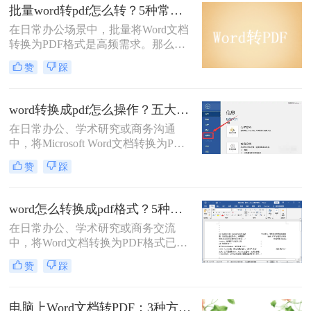
种免费转换方法，助你高效完成转
批量word转pdf怎么转？5种常用方法详解！
换。
在日常办公场景中，批量将Word文档
转换为PDF格式是高频需求。那么批
量word转pdf怎么转呢？本文从四种主
赞
踩
流转换方案，适合不同场景和用户需
求。
word转换成pdf怎么操作？五大方法详解！
在日常办公、学术研究或商务沟通
中，将Microsoft Word文档转换为PDF
格式已成为一项不可或缺的技能。
赞
踩
PDF（Portable Document Format）以
其出色的跨平台兼容性、格式固定性
以及安全性，成为文件分发和归档的
word怎么转换成pdf格式？5种高效方法详解与场景应用！
首选格式。无论是提交简历、发布报
在日常办公、学术研究或商务交流
告还是共享论文，一个高质量的PDF
中，将Word文档转换为PDF格式已成
文件能确保在任何设备上呈现的效果
为一项不可或缺的技能。
都与您的初衷一致。尽管Word转PDF
赞
踩
PDF（Portable Document Format）以
看似简单，但其中却隐藏着许多影响
其跨平台、格式固定、易于分发且安
最终效果的细节
全性高的特点，成为文件归档、传阅
电脑上Word文档转PDF：3种方法按文档复杂度选，公式多的别用在线工具！