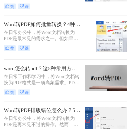
越的跨平台一致性、格式固定性和安
容分发……任何格式失误都可能导致
赞
踩
全性，已成为文件分发的首选格式。
专业形象受损。
而Microsoft Word作为最主流的文档编
辑工具，将其创作的文档转换为PDF
Word转PDF如何批量转换？4种高效方法详解！
是一项高频且关键的操作。尽管操作
在日常办公中，将Word文档转换为
看似简单，但不同的转换方法在效
PDF是最常见的需求之一。但如果你
果、效率和应用场景上却大相径庭。
手头有几十个甚至上百个Word文件需
那么word怎么转pdf呢？
赞
踩
要逐一转换，手动操作无疑会消耗大
量时间。那么，word转pdf如何批量转
换？本文将为你介绍4种经过验证的
word怎么转pdf？这5种常用方法了解一下！
高效方法，涵盖办公软件自带功能、
专业转换工具、在线服务以及编程脚
在日常工作和学习中，将Word文档转
本。每个方法都包含完整操作步骤、
换为PDF格式是一项高频需求。PDF
优缺点分析和注意事项，帮助你根据
格式以其格式固定、兼容性强的特
赞
踩
实际需求选择最合适的方案。
点，成为文件共享和打印的首选。那
么word怎么转pdf呢？本文将详细介绍
Word转PDF的常用方法，帮助您高效
Word转PDF排版错位怎么办？5种有效方法彻底解决排版错位问题！
完成转换任务。
在日常办公中，将Word文档转换为
PDF是再常见不过的操作。然而，很
多用户都遇到过这样的困扰：明明在