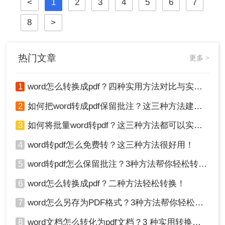
<
1
2
3
4
5
6
7
档编辑工具，我们经常需要将其编辑
好的文档转换为PDF。无论是为了提
8
>
交作业、发送简历，还是发布报告，
一个高质量的PDF转换至关重要。
热门文章
更多 >
1
word怎么转换成pdf？四种实用方法对比与实操指南（附详细表格）！
2
如何把word转成pdf保留批注？这三种方法建议收藏！
3
如何将批量word转pdf？这三种方法都可以实现批量转换
4
word转pdf怎么免费转？这三种方法很好用！
5
word转pdf怎么保留批注？3种方法帮你轻松转换！
6
word怎么转换成pdf？二种方法轻松转换！
7
word怎么另存为PDF格式？3种方法帮你轻松转换!
8
word文档怎么转化为pdf文档？3 种实用转换方法，完美保留原文档格式！