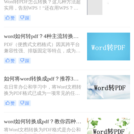
Word转PDF怎么转换？这几种方法超
实用，告别WPS！“还在用WPS？这
些Word转PDF方法让你效率翻倍，安
赞
踩
全又精准！”作为一名从事电脑办公
软件测评多年的博主，小编经常被职
场朋友问到一个问题：Word转PDF怎
word如何转pdf？4种主流转换方法详解！
么转换才能既高效又可靠？尤其是在
PDF（便携式文档格式）因其跨平台
处理重要报告、合同或技术文档时，
兼容性强、排版固定等特点，成为文
大家总担心格式错乱、操作繁琐或数
档分享和打印的首选格式。那么word
据泄露。今天，小编就结合多年经
赞
踩
如何转pdf呢？本文将详细介绍Word
验，分享几种常用方法（排除
转PDF的常用方法，帮助您高效完成
WPS），帮你轻松解决这一
转换任务。
如何将word转换成pdf？推荐3种方法轻松转换！
在日常办公和学习中，将Word文档转
换为PDF格式已成为一项常见的任
务。PDF格式具有跨平台兼容性、格
赞
踩
式稳定性和安全性等优点，使得它在
文件共享、存档和打印等方面具有显
著优势。那么如何将word转换成pdf
word如何转换成pdf？教你四种常用方法！
呢？本文将介绍三种将Word转换成
将Word文档转换为PDF格式是办公和
PDF的方法。