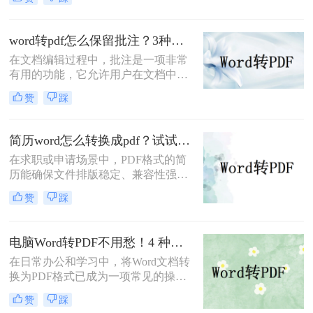
篡改等优势，尤其适合用于正式文件
分发或打印。那么如何把word转成pdf
呢？本文将介绍5种常用的转换方
word转pdf怎么保留批注？3种方法帮你轻松转换！
法，涵盖从免费工具到专业软件的多
在文档编辑过程中，批注是一项非常
种选择。
有用的功能，它允许用户在文档中直
接添加注释、提醒或反馈。然而，当
赞
踩
将Word文档转换为PDF格式时，很多
用户发现批注信息丢失了。这确实是
一个令人头疼的问题，因为批注往往
简历word怎么转换成pdf？试试这5种常用转换方法！
承载着重要的信息。那么，word转pdf
在求职或申请场景中，PDF格式的简
怎么保留批注呢？本文将为您提供解
历能确保文件排版稳定、兼容性强，
决方案。
避免因不同设备或软件打开导致格式
赞
踩
错乱。那么简历word怎么转换成pdf
呢？本文将介绍多种将Word简历
（.docx）转换为PDF的方法，帮助您
电脑Word转PDF不用愁！4 种转换方法还能压缩文件体积！
高效完成转换并提升简历的专业性。
在日常办公和学习中，将Word文档转
换为PDF格式已成为一项常见的操
作。PDF格式以其高度的兼容性、稳
赞
踩
定性和安全性，在文档分享、分发和