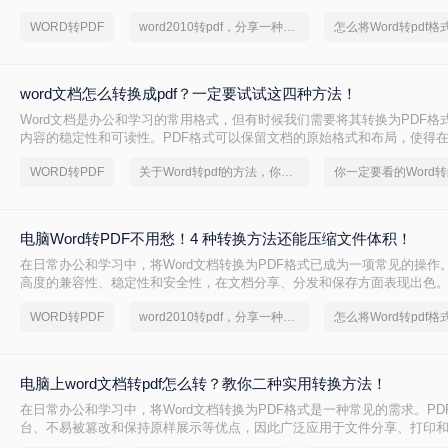
pdf呢？本文将介绍5种常用的转换方法，涵盖从免费工具到专业软件的多
WORD转PDF
word2010转pdf，分享一种简单的方法
word文档怎么转换成pdf？一定要试试这四种方法！
Word文档是办公和学习的常用格式，但有时候我们需要将其转换为PDF格
内容的稳定性和可读性。PDF格式可以保留文档的原始格式和布局，使得
上查看时都能保持一致性。那么word文档怎么转换成pdf呢？下面将介绍四种
WORD转PDF
关于Word转pdf的方法，你一定要学会
换成PDF的方法，帮助您轻松完成转换。
电脑Word转PDF不用愁！4 种转换方法还能压缩文件体积！
在日常办公和学习中，将Word文档转换为PDF格式已成为一项常见的操作。
高度的兼容性、稳定性和安全性，在文档分享、分发和保存方面表现出色。那
PDF怎么转呢？本文将介绍四种将Word转换为PDF的方法。
WORD转PDF
word2010转pdf，分享一种简单的方法
电脑上word文档转pdf怎么转？教你二种实用转换方法！
在日常办公和学习中，将Word文档转换为PDF格式是一种常见的需求。PD
台、不易被篡改和保持原样展示等优点，因此广泛应用于文件分享、打印
上word文档转pdf怎么转呢？本文将介绍两种将Word文档转换为PDF的方法