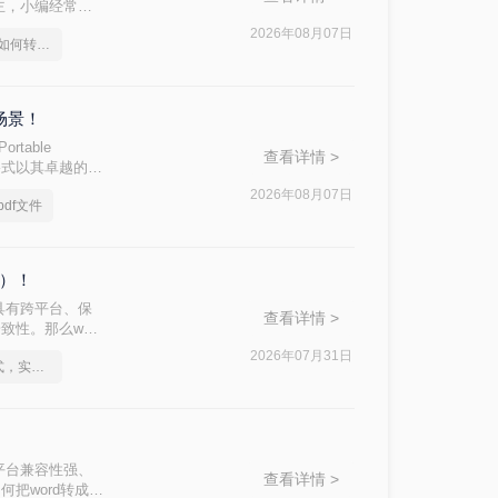
主，小编经常被
在处理重要报
2026年08月07日
word带超链接的目录如何转pdf
天，小编就结合多
场景！
table
查看详情 >
F格式以其卓越的跨
。无论是提交论文
2026年08月07日
df文件
容与您精心设计的
格）！
具有跨平台、保
查看详情 >
性。那么word
足不同用户的需
2026年07月31日
怎么将Word转pdf格式，实用的方法来了
平台兼容性强、
查看详情 >
把word转成