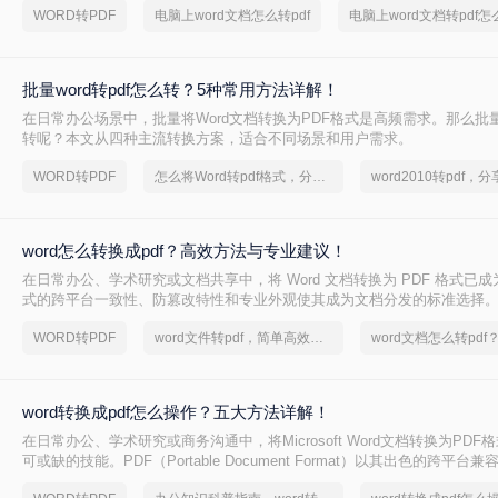
WORD转PDF
电脑上word文档怎么转pdf
电脑上word文档转pdf怎
批量word转pdf怎么转？5种常用方法详解！
在日常办公场景中，批量将Word文档转换为PDF格式是高频需求。那么批量wo
转呢？本文从四种主流转换方案，适合不同场景和用户需求。
WORD转PDF
怎么将Word转pdf格式，分享一种简单的方法
word怎么转换成pdf？高效方法与专业建议！
在日常办公、学术研究或文档共享中，将 Word 文档转换为 PDF 格式已成
式的跨平台一致性、防篡改特性和专业外观使其成为文档分发的标准选择。那
换成pdf呢？本文将深入探讨多种高效转换方法，涵盖不同场景需求，助您
WORD转PDF
word文件转pdf，简单高效的转换方法
换。
word转换成pdf怎么操作？五大方法详解！
在日常办公、学术研究或商务沟通中，将Microsoft Word文档转换为PD
可或缺的技能。PDF（Portable Document Format）以其出色的跨平
以及安全性，成为文件分发和归档的首选格式。无论是提交简历、发布报