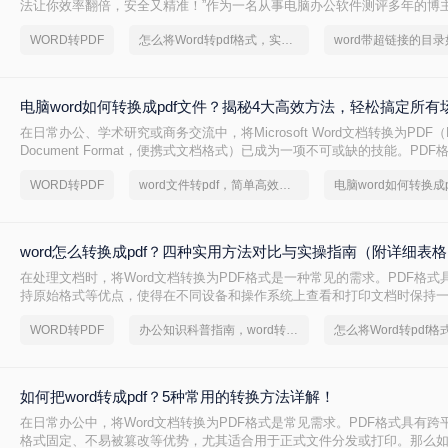
法让你效率翻倍，安全又精准！”作为一名从事电脑办公软件测评多年的博
职场朋友问到一个问题：Word转PDF怎么转换才能既高效又可靠？尤其是
WORD转PDF
怎么将Word转pdf格式，实用的方法来了
告、合同或技术文档时，大家总担心格式错乱、操作繁琐或数据泄露。今
年经验，分享几种常用方法（排除WPS），帮你轻松解决这一
电脑word如何转换成pdf文件？揭秘4大高效方法，轻松搞定所有
在日常办公、学术研究或商务交流中，将Microsoft Word文档转换为PDF（Por
Document Format，便携式文档格式）已成为一项不可或缺的技能。PD
平台一致性、出色的安全性以及固定的排版布局，赢得了全球用户的信赖
WORD转PDF
word文件转pdf，简单高效的转换方法
电脑word如何转换成p
报告、发送商业合同，还是分享个人简历，PDF都能确保接收方看到的内
完全一致。那么电脑word如何转换成pdf文件呢？
word怎么转换成pdf？四种实用方法对比与实操指南（附详细表
在处理文档时，将Word文档转换为PDF格式是一种常见的需求。PDF格式
持原始格式等优点，使得在不同设备和操作系统上查看和打印文档时保持一致
怎么转换成pdf呢？本文将介绍四种将Word文档转换为PDF的方法，以满
WORD转PDF
办公知识科普指南，word转换成pdf的操作方法
求。
如何把word转成pdf？5种常用的转换方法详解！
在日常办公中，将Word文档转换为PDF格式是常见需求。PDF格式具有跨
格式固定、不易被篡改等优势，尤其适合用于正式文件分发或打印。那么如何