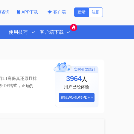
登录
注册
PI咨询
APP下载
客户端
使用技巧
客户端下载
实时引擎统计
3964
人
1:1高保真还原且排
成PDF格式，正确打
用户已经体验
在线WORD转PDF >