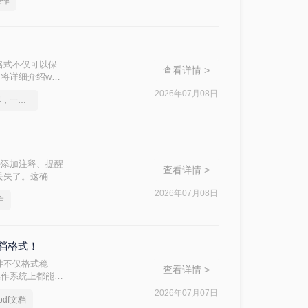
操作
管Word转
格式不仅可以保
查看详情 >
详细介绍word
2026年07月08日
word转pdf在线转换器，一起来学习吧
接添加注释、提醒
查看详情 >
丢失了。这确实
df怎么保留批注
2026年07月08日
注
文档格式！
件不仅格式稳
查看详情 >
操作系统上都能保
出多种方法及其步
2026年07月07日
df文档