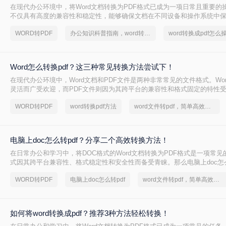
在现代办公环境中，将Word文档转换为PDF格式已成为一项日常且重要的操
不仅具有高度的兼容性和稳定性，能够确保文档在不同设备和操作系统中
布局，还方便分享、分发，并能有效防止文档内容被篡改。那么word转换成
WORD转PDF
办公知识科普指南，word转换成pdf的操作方法
word转换成pdf怎么
呢？下面将详细介绍几种将Word转换成PDF的方法。
Word怎么转换pdf？这三种常见转换方法尝试下！
在现代办公环境中，Word文档和PDF文件是两种非常常见的文件格式。Wo
灵活而广受欢迎，而PDF文件则因为其跨平台的兼容性和格式固定的特性
将Word文档转换为PDF格式是一项常见需求。那么Word怎么转换pdf呢
WORD转PDF
word转换pdf方法
word文件转pdf，简单高效的转换方法
用的Word转PDF的方法。
电脑上doc怎么转pdf？分享二个高效转换方法！
在日常办公和学习中，将DOC格式的Word文档转换为PDF格式是一项常见
式因其跨平台兼容性、格式稳定性和安全性而备受青睐。那么电脑上doc怎么
将介绍两种将DOC转换为PDF的方法。
WORD转PDF
电脑上doc怎么转pdf
word文件转pdf，简单高效的转换方法
如何将word转换成pdf？推荐3种方法轻松转换！