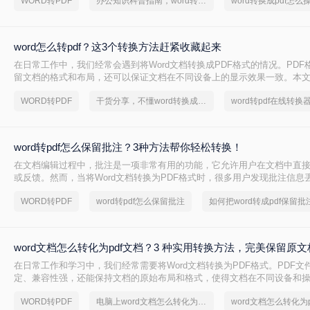
WORD转PDF
办公知识科普指南，word转换成pdf的操作方法
word转换成pdf怎么
一个高质量的PDF文件能确保在任何设备上呈现的效果都与您的初衷一致。尽
PDF看似简单，但其中却隐藏着许多影响最终效果的细节
word怎么转pdf？这3个转换方法赶紧收藏起来
在日常工作中，我们经常会遇到将Word文档转换成PDF格式的情况。PDF
留文档的格式和布局，还可以保证文档在不同设备上的显示效果一致。本文将
怎么转PDF，以及一些常见的Word转PDF问题。
WORD转PDF
干货分享，不懂word转换成pdf的朋友快快收藏起来
word转pdf怎么保留批注？3种方法帮你轻松转换！
在文档编辑过程中，批注是一项非常有用的功能，它允许用户在文档中直
或反馈。然而，当将Word文档转换为PDF格式时，很多用户发现批注信息
是一个令人头疼的问题，因为批注往往承载着重要的信息。那么，word转p
WORD转PDF
word转pdf怎么保留批注
如何把word转成pdf保留批
呢？本文将为您提供解决方案。
word文档怎么转化为pdf文档？3 种实用转换方法，完美保留原
在日常工作和学习中，我们经常需要将Word文档转换为PDF格式。PDF文
定、兼容性强，还能保持文档的原始布局和格式，使得文档在不同设备和
持一致的显示效果。本文将详细介绍word文档怎么转化为pdf文档，并给
WORD转PDF
电脑上word文档怎么转化为pdf格式
word文档怎么转化为p
骤。