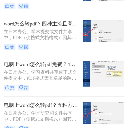
好，我是小编——一位深耕电脑办公
赞
踩
软件测评多年的IT博主。在日常工作
中，我常收到读者反馈：“文档转换
后格式错乱，还得手动调整，太折腾
word怎么转pdf？四种主流且高效全解析！
了！”尤其对于职场办公人群和自媒
在日常办公、学术提交或文件共享
体创作者而言，Word转PDF的需求高
中，PDF（便携式文档格式）因其卓
频且关键：报告提交、合同归档、内
越的跨平台一致性、格式固定性和安
容分发……任何格式失误都可能导致
赞
踩
全性，已成为文件分发的首选格式。
专业形象受损。
而Microsoft Word作为最主流的文档编
辑工具，将其创作的文档转换为PDF
电脑上word怎么转pdf免费？4种高效的方法详解！
是一项高频且关键的操作。尽管操作
在日常办公、学习资料共享或正式文
看似简单，但不同的转换方法在效
件提交中，PDF格式因其卓越的跨平
果、效率和应用场景上却大相径庭。
台兼容性、固定的排版格式以及良好
那么word怎么转pdf呢？
赞
踩
的安全性，几乎成为了标准文件格
式。而Microsoft Word作为最主流的文
档编辑工具，我们经常需要将其编辑
电脑上word怎么转pdf？五种方法详解！
好的文档转换为PDF。
在日常办公、学术研究和文件共享
中，PDF（便携式文档格式）因其跨
平台、格式固定、不易被篡改的特