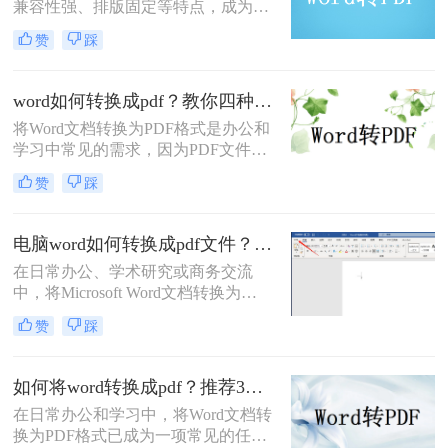
兼容性强、排版固定等特点，成为文
档分享和打印的首选格式。那么word
赞
踩
如何转pdf呢？本文将详细介绍Word
转PDF的常用方法，帮助您高效完成
转换任务。
word如何转换成pdf？教你四种常用方法！
将Word文档转换为PDF格式是办公和
学习中常见的需求，因为PDF文件具
有跨平台兼容性、良好的排版稳定性
赞
踩
和安全性。那么word如何转换成pdf
呢？本文将介绍几种常用的转换方法
及其优缺点分析。
电脑word如何转换成pdf文件？揭秘4大高效方法，轻松搞定所有场景！
在日常办公、学术研究或商务交流
中，将Microsoft Word文档转换为
PDF（Portable Document Format，便
赞
踩
携式文档格式）已成为一项不可或缺
的技能。PDF格式以其卓越的跨平台
一致性、出色的安全性以及固定的排
如何将word转换成pdf？推荐3种方法轻松转换！
版布局，赢得了全球用户的信赖。无
在日常办公和学习中，将Word文档转
论是提交论文报告、发送商业合同，
换为PDF格式已成为一项常见的任
还是分享个人简历，PDF都能确保接