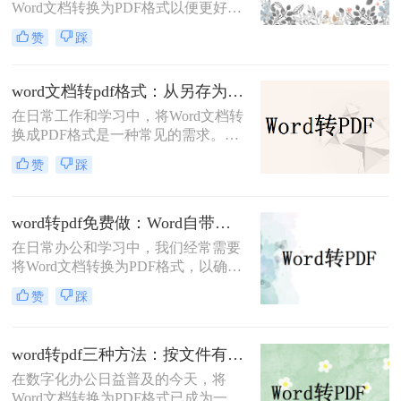
Word文档转换为PDF格式以便更好地
分享、打印或存档。PDF格式具有跨
赞
踩
平台兼容性好、文件保护性强、打印
效果一致等优点，因此被广泛应用于
文件分享。那么word文档如何免费转
word文档转pdf格式：从另存为到在线工具，三种路径各有取舍！
换成pdf呢？本文将详细介绍几种常用
在日常工作和学习中，将Word文档转
的方法来实现这一目标。
换成PDF格式是一种常见的需求。
PDF格式不仅能够保持文档的原貌，
赞
踩
确保在不同平台和设备上呈现一致的
效果，还能防止他人随意修改内容。
那么如何将word文档转换成pdf格式
word转pdf免费做：Word自带导出和在线工具效果差在哪！
呢？本文将介绍三种高效且易于操作
在日常办公和学习中，我们经常需要
的Word文档转换成PDF的方法，帮助
将Word文档转换为PDF格式，以确保
读者轻松应对这一需求。
文档的稳定性和兼容性，便于分享和
赞
踩
打印。那么word转pdf怎么转免费呢？
本文将介绍两种免费且实用的Word转
PDF方法。
word转pdf三种方法：按文件有没有图片和公式分开选！
在数字化办公日益普及的今天，将
Word文档转换为PDF格式已成为一项