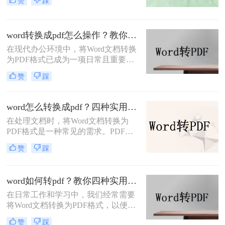
赞
踩
而PDF文件则因为其跨平台的兼容性
和格式固定的特性受到青睐。因此，
将Word文档转换为PDF格式是一项常
word转换成pdf怎么操作？教你五种转换方法！
见需求。那么Word怎么转换pdf呢？
本文将介绍三种常用的Word转PDF的
在现代办公环境中，将Word文档转换
方法。
为PDF格式已成为一项日常且重要的
操作。PDF格式不仅具有高度的兼容
赞
踩
性和稳定性，能够确保文档在不同设
备和操作系统中保持一致的格式和布
局，还方便分享、分发，并能有效防
word怎么转换成pdf？四种实用方法对比与实操指南（附详细表格）！
止文档内容被篡改。那么word转换成
在处理文档时，将Word文档转换为
pdf怎么操作呢？下面将详细介绍几种
PDF格式是一种常见的需求。PDF格
将Word转换成PDF的方法。
式具有跨平台、保持原始格式等优
赞
踩
点，使得在不同设备和操作系统上查
看和打印文档时保持一致性。那么
word怎么转换成pdf呢？本文将介绍四
word如何转pdf？教你四种实用的转PDF方法！
种将Word文档转换为PDF的方法，以
在日常工作和学习中，我们经常需要
满足不同用户的需求。
将Word文档转换为PDF格式，以便更
好地保存、分享和打印文件。PDF格
赞
踩