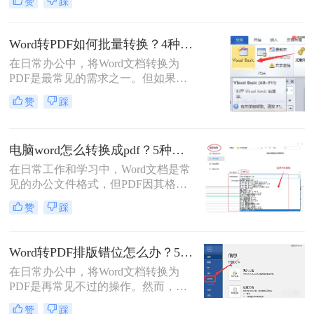
赞
踩
性，已成为文件分发的标准格式。而
Microsoft Word作为最主流的文档编辑
工具，将其内容完美转换为PDF，是
Word转PDF如何批量转换？4种高效方法详解！
几乎每个人都会遇到的需求。那么电
在日常办公中，将Word文档转换为
脑上word怎么转pdf呢？
PDF是最常见的需求之一。但如果你
手头有几十个甚至上百个Word文件需
赞
踩
要逐一转换，手动操作无疑会消耗大
量时间。那么，word转pdf如何批量转
换？本文将为你介绍4种经过验证的
电脑word怎么转换成pdf？5种详细方法全解析！
高效方法，涵盖办公软件自带功能、
专业转换工具、在线服务以及编程脚
在日常工作和学习中，Word文档是常
本。每个方法都包含完整操作步骤、
见的办公文件格式，但PDF因其格式
优缺点分析和注意事项，帮助你根据
固定、兼容性好、安全性高等特点，
赞
踩
实际需求选择最合适的方案。
成为跨平台共享和打印的首选。那么
电脑word怎么转换成pdf呢？本文将详
细介绍多种将电脑上的Word文档转换
Word转PDF排版错位怎么办？5种有效方法彻底解决排版错位问题！
为PDF的方法，帮助您根据需求选择
在日常办公中，将Word文档转换为
最合适的方案。
PDF是再常见不过的操作。然而，很
多用户都遇到过这样的困扰：明明在
赞
踩