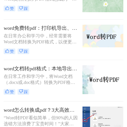
基本且重要的技能。PDF格式因其跨
赞
踩
平台兼容性、格式稳定性和安全性，
成为许多正式场合的首选文档格式。
那么word转pdf怎么转呢？本文将介绍
word免费转pdf：打印机导出、Word自带、在线工具三选一！
三种将Word转换为PDF的方法。
在日常办公和学习中，经常需要将
Word文档转换为PDF格式，以便更好
地分享、打印或存档。那么word怎么
赞
踩
转换成pdf免费呢？本文将介绍三种免
费将Word转换成PDF的方法。
word文档转pdf格式：本地导出和在线工具怎么选！
在日常工作和学习中，将Word文档
（.docx或.doc格式）转换为PDF格式
是一项常见的需求。PDF文件因其跨
赞
踩
平台兼容性、保持文档格式不变以及
易于分享和打印的特点而备受欢迎。
那么word文档怎么转换成pdf格式​呢？
word怎么转换成pdf？3大高效方法详解，职场人必备技能！
本文将详细介绍两种将Word文档转换
“Word转PDF看似简单，但90%的人因
成PDF格式的方法。
选错方法浪费了宝贵时间！”大家