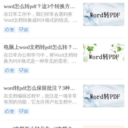
（.docx）转换为PDF的方法，帮助您
word怎么转pdf？这3个转换方法赶紧收藏起来
高效完成转换并提升简历的专业性。
在日常工作中，我们经常会遇到将
Word文档转换成PDF格式的情况。
PDF格式不仅可以保留文档的格式和
赞
踩
布局，还可以保证文档在不同设备上
的显示效果一致。本文将详细介绍
word怎么转PDF，以及一些常见的
电脑上word文档转pdf怎么转？教你二种实用转换方法！
Word转PDF问题。
在日常办公和学习中，将Word文档转
换为PDF格式是一种常见的需求。
PDF格式具有跨平台、不易被篡改和
赞
踩
保持原样展示等优点，因此广泛应用
于文件分享、打印和存档。那么电脑
上word文档转pdf怎么转呢？本文将介
word转pdf怎么保留批注？3种方法帮你轻松转换！
绍两种将Word文档转换为PDF的方
在文档编辑过程中，批注是一项非常
法。
有用的功能，它允许用户在文档中直
接添加注释、提醒或反馈。然而，当
赞
踩
将Word文档转换为PDF格式时，很多
用户发现批注信息丢失了。这确实是
一个令人头疼的问题，因为批注往往