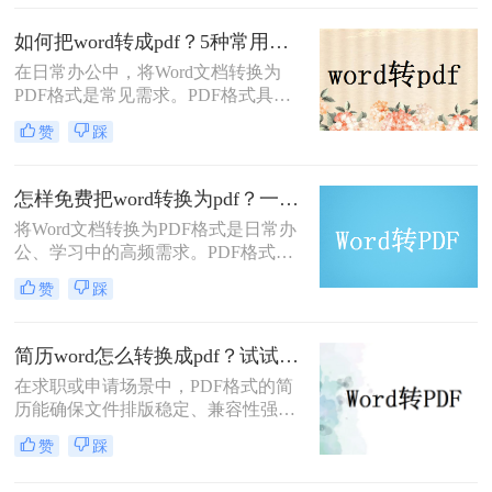
word如何转换成pdf文件呢？在本文
中，我将为大家介绍四种简单的方
如何把word转成pdf？5种常用的转换方法详解！
法，帮助你快速将电脑上的Word文件
在日常办公中，将Word文档转换为
转换成PDF格式。
PDF格式是常见需求。PDF格式具有
跨平台兼容性强、格式固定、不易被
赞
踩
篡改等优势，尤其适合用于正式文件
分发或打印。那么如何把word转成pdf
呢？本文将介绍5种常用的转换方
怎样免费把word转换为pdf？一文掌握所有常用方法！
法，涵盖从免费工具到专业软件的多
将Word文档转换为PDF格式是日常办
种选择。
公、学习中的高频需求。PDF格式能
确保文件内容在不同设备上显示一
赞
踩
致，且不易被篡改。那么怎样免费把
word转换为pdf呢？本文将全面解析5
种免费转换方法，助你高效完成转
简历word怎么转换成pdf？试试这5种常用转换方法！
换。
在求职或申请场景中，PDF格式的简
历能确保文件排版稳定、兼容性强，
避免因不同设备或软件打开导致格式
赞
踩
错乱。那么简历word怎么转换成pdf
呢？本文将介绍多种将Word简历