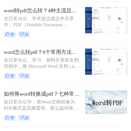
首选格式。而 Microsoft Word（.docx
或 .doc） 则是我们编辑文档的主要工
word转pdf怎么转？4种主流且高效方法详解！
具。将 Word 转换成 PDF 是一项非常
在日常办公、学术提交或文件共享
高频且实用的操作。那么如何将word
中，PDF（Portable Document
转换成pdf呢？本文将详细介绍几种主
Format，便携式文档格式）因其卓越
流、安全且高效的转换方法。
赞
踩
的跨平台一致性、不易编辑的特性和
固定的排版格式，已成为文件分发的
首选。而Microsoft Word则是我们创作
word怎么转pdf？6个常用方法详解！
和编辑文档最常用的工具。因此，掌
在日常办公、学习、资料共享和文档
握如何将Word文档完美地转换为
存档中，将 Microsoft Word 文档 (.doc,
PDF，是每个现代办公人士和学生的
.docx) 转换为 PDF (Portable Document
必备技能。
赞
踩
Format) 格式是一项非常普遍且重要的
需求。PDF 格式以其跨平台兼容性
强、排版固定、易于打印、文件大小
如何将word转换成pdf？七种常用方法深度解析！
相对可控以及良好的安全性而广受欢
在日常办公中，将Word文档转换为
迎。那么word怎么转pdf呢？本文将详
PDF格式是高频需求。那么如何将
细介绍几种最常用、最便捷的 Word
word转换成pdf呢？本文综合七种主流
转 PDF 方法，帮助你轻松应对各种转
赞
踩
转换方式，助您根据实际需求选择最
换场景。
优方案。