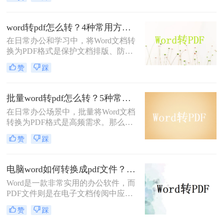
式具有跨平台兼容性好、不易被篡改
等优点，因此得到了广泛应用。那么
Word如何转PDF呢？本文将介绍四种
word转pdf怎么转？4种常用方法详解！
实用的Word转PDF的方法，帮助读者
在日常办公和学习中，将Word文档转
轻松实现文档格式的转换。
换为PDF格式是保护文档排版、防止
篡改的重要需求。那么word转pdf怎么
赞
踩
转呢？本文将介绍几种常用方法，帮
助您选择最适合的方式。
批量word转pdf怎么转？5种常用方法详解！
在日常办公场景中，批量将Word文档
转换为PDF格式是高频需求。那么批
量word转pdf怎么转呢？本文从四种主
赞
踩
流转换方案，适合不同场景和用户需
求。
电脑word如何转换成pdf文件？教你4个方法轻松完成转换任务！
Word是一款非常实用的办公软件，而
PDF文件则是在电子文档传阅中应用
广泛的格式，因此很多人常常需要将
赞
踩
Word文件转换成PDF文件。那么电脑