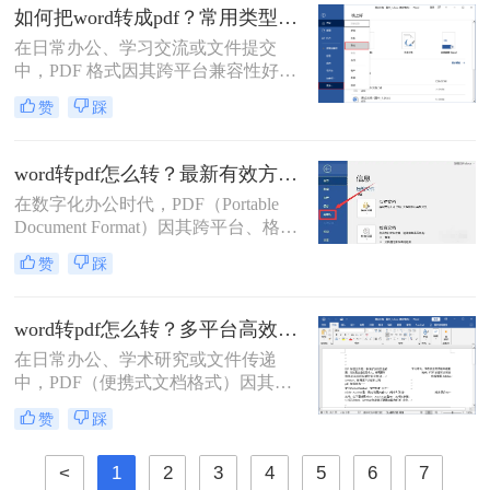
如何把word转成pdf？常用类型方法解析！
在日常办公、学习交流或文件提交
中，PDF 格式因其跨平台兼容性好、
格式不易被随意修改、体积相对可
赞
踩
控、安全性较高等特点，成为文件分
发和存档的首选格式。而 Microsoft
Word (.docx 或 .doc) 则是我们最常使
word转pdf怎么转？最新有效方法全解析！
用的文档编辑工具。因此，将 Word
在数字化办公时代，PDF（Portable
文档高效、准确地转换为 PDF 就成了
Document Format）因其跨平台、格式
必备技能。
固定、不易被编辑的特性，已成为文
赞
踩
档分发、归档和打印的首选格式。而
Microsoft Word则是我们创作和编辑内
容的主要工具。因此，将Word文档完
word转pdf怎么转？多平台高效转换方法详解！
美地转换为PDF，是一项几乎每个人
在日常办公、学术研究或文件传递
都会遇到的核心需求。
中，PDF（便携式文档格式）因其跨
平台、格式固定、不易被篡改的特
赞
踩
性，已成为文件分发和归档的首选格
式。而Microsoft Word作为最主流的文
<
1
2
3
4
5
6
7
档编辑工具，我们经常需要将其编辑