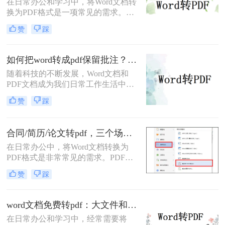
在日常办公和学习中，将Word文档转
仅知其一，不知其二，往往在转换过
换为PDF格式是一项常见的需求。
程中遇到格式错乱、体积过大或无法
PDF格式因其跨平台兼容性、格式稳
编辑等问题。
赞
踩
定性和安全性而备受青睐。那么电脑
上word文档怎么转化为pdf格式呢？本
文将详细介绍三种将Word文档转换为
如何把word转成pdf保留批注？这三种方法建议收藏！
PDF的方法。
随着科技的不断发展，Word文档和
PDF文档成为我们日常工作生活中经
常遇到的文件格式。在某些情况下，
赞
踩
我们需要将Word文档转换为PDF格
式，并且希望保留原有文档中的批注
内容。那么，如何把word转成pdf保留
合同/简历/论文转pdf，三个场景各自用什么方法快！
批注呢？本文将介绍三种简单有效的
在日常办公中，将Word文档转换为
方法来帮助您将Word文档转成PDF并
PDF格式是非常常见的需求。PDF文
保留批注。
件具有跨平台兼容性、保持文档格式
赞
踩
一致性和不可编辑性的特点，非常适
合用于分享和存档。那么如何把word
转换pdf呢？本文将介绍三种常用的方
word文档免费转pdf：大文件和小文件别用同一个方法！
法来实现这一转换。
在日常办公和学习中，经常需要将