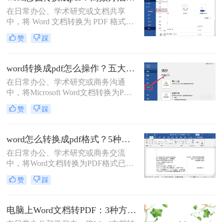
档怎么转换成pdf呢？下面将介绍四种
在日常办公、学术研究或文档共享
将Word文档转换成PDF的方法，帮助
中，将 Word 文档转换为 PDF 格式已
您轻松完成转换。
成为刚需。PDF 格式的跨平台一致
赞
踩
性、防篡改特性和专业外观使其成为
文档分发的标准选择。那么word怎么
转换成pdf呢？本文将深入探讨多种高
word转换成pdf怎么操作？五大方法详解！
效转换方法，涵盖不同场景需求，助
在日常办公、学术研究或商务沟通
您轻松实现完美转换。
中，将Microsoft Word文档转换为PDF
格式已成为一项不可或缺的技能。
赞
踩
PDF（Portable Document Format）以
其出色的跨平台兼容性、格式固定性
以及安全性，成为文件分发和归档的
word怎么转换成pdf格式？5种高效方法详解与场景应用！
首选格式。无论是提交简历、发布报
在日常办公、学术研究或商务交流
告还是共享论文，一个高质量的PDF
中，将Word文档转换为PDF格式已成
文件能确保在任何设备上呈现的效果
为一项不可或缺的技能。
都与您的初衷一致。尽管Word转PDF
赞
踩
PDF（Portable Document Format）以
看似简单，但其中却隐藏着许多影响
其跨平台、格式固定、易于分发且安
最终效果的细节
全性高的特点，成为文件归档、传阅
电脑上Word文档转PDF：3种方法按文档复杂度选，公式多的别用在线工具！
和打印的首选格式。然而，许多用户