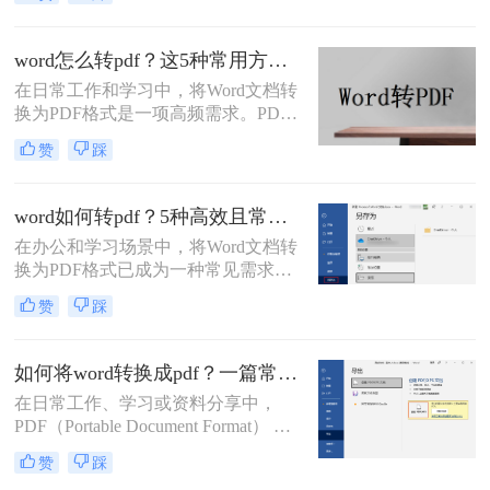
Word里排版整齐的文档，转成PDF后
却出现文字错位、表格变形、图片跑
偏、页码丢失等问题。尤其是在提交
word怎么转pdf？这5种常用方法了解一下！
重要报告、学术论文或投标文件时，
在日常工作和学习中，将Word文档转
排版错位不仅影响美观，更可能让专
换为PDF格式是一项高频需求。PDF
业形象大打折扣。那么word转pdf排版
格式以其格式固定、兼容性强的特
错位怎么办？本文结合多年办公实战
赞
踩
点，成为文件共享和打印的首选。那
经验，整理出5种经过验证的有效方
么word怎么转pdf呢？本文将详细介绍
法，帮助您从根源上解决这一难题。
Word转PDF的常用方法，帮助您高效
word如何转pdf？5种高效且常用方法详解！
完成转换任务。
在办公和学习场景中，将Word文档转
换为PDF格式已成为一种常见需求。
PDF格式因其兼容性强、排版稳定、
赞
踩
安全性高等特点，能够有效避免因设
备差异或软件版本不兼容导致的格式
错乱问题。那么word如何转pdf呢？本
如何将word转换成pdf？一篇常用方法详解！
文将详细介绍5种高效且常用的Word
在日常工作、学习或资料分享中，
转PDF方法，帮助用户根据实际需求
PDF（Portable Document Format） 因
选择最合适的方式。
其格式固定、兼容性强、易于打印和
赞
踩
加密等优点，成为文件传输和存档的