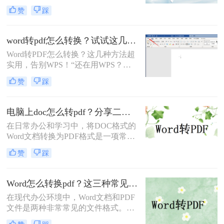
务。PDF格式具有跨平台兼容性、格
收方看到的内容与您精心设计的完全
赞
踩
式稳定性和安全性等优点，使得它在
一致。那么电脑word如何转换成pdf文
文件共享、存档和打印等方面具有显
件呢？
著优势。那么如何将word转换成pdf
word转pdf怎么转换？试试这几种方法超实用！
呢？本文将介绍三种将Word转换成
Word转PDF怎么转换？这几种方法超
PDF的方法。
实用，告别WPS！“还在用WPS？这
些Word转PDF方法让你效率翻倍，安
赞
踩
全又精准！”作为一名从事电脑办公
软件测评多年的博主，小编经常被职
场朋友问到一个问题：Word转PDF怎
电脑上doc怎么转pdf？分享二个高效转换方法！
么转换才能既高效又可靠？尤其是在
在日常办公和学习中，将DOC格式的
处理重要报告、合同或技术文档时，
Word文档转换为PDF格式是一项常见
大家总担心格式错乱、操作繁琐或数
的需求。PDF格式因其跨平台兼容
据泄露。今天，小编就结合多年经
赞
踩
性、格式稳定性和安全性而备受青
验，分享几种常用方法（排除
睐。那么电脑上doc怎么转pdf呢？本
WPS），帮你轻松解决这一
文将介绍两种将DOC转换为PDF的方
Word怎么转换pdf？这三种常见转换方法尝试下！
法。
在现代办公环境中，Word文档和PDF
文件是两种非常常见的文件格式。
Word文档因其编辑灵活而广受欢迎，