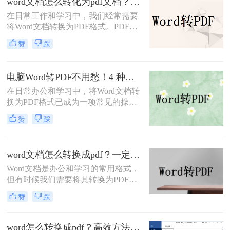
word文档怎么转化为pdf文档？3 种实用转换方法，完美保留原文档格式！
承载着重要的信息。那么，word转pdf
在日常工作和学习中，我们经常需要
怎么保留批注呢？本文将为您提供解
将Word文档转换为PDF格式。PDF文
决方案。
件不仅格式稳定、兼容性强，还能保
赞
踩
持文档的原始布局和格式，使得文档
在不同设备和操作系统上都能保持一
致的显示效果。本文将详细介绍word
电脑Word转PDF不用愁！4 种转换方法还能压缩文件体积！
文档怎么转化为pdf文档，并给出多种
在日常办公和学习中，将Word文档转
方法及其步骤。
换为PDF格式已成为一项常见的操
作。PDF格式以其高度的兼容性、稳
赞
踩
定性和安全性，在文档分享、分发和
保存方面表现出色。那么电脑word转
PDF怎么转呢？本文将介绍四种将
word文档怎么转换成pdf？一定要试试这四种方法！
Word转换为PDF的方法。
Word文档是办公和学习的常用格式，
但有时候我们需要将其转换为PDF格
式，以确保文档内容的稳定性和可读
赞
踩
性。PDF格式可以保留文档的原始格
式和布局，使得在不同设备和软件上
查看时都能保持一致性。那么word文
word怎么转换成pdf？高效方法与专业建议！