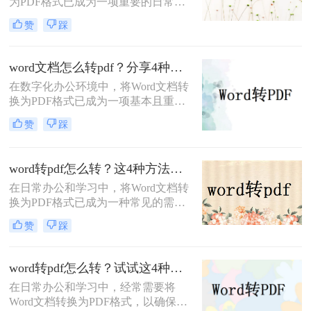
为PDF格式已成为一项重要的日常操
作。PDF格式以其高兼容性、安全性
赞
踩
和易分享性，广泛应用于文档存储、
传输和阅读。那么word转pdf怎么转
呢？本文将介绍三种常用的Word转
word文档怎么转pdf？分享4种实用转换方法！
PDF方法。
在数字化办公环境中，将Word文档转
换为PDF格式已成为一项基本且重要
的任务。PDF（Portable Document
赞
踩
Format）因其跨平台兼容性、保持文
档原貌以及安全性高等特点而备受青
睐。那么word文档怎么转pdf呢？本文
word转pdf怎么转？这4种方法帮你解决！
将介绍四种将Word文档转换为PDF的
在日常办公和学习中，将Word文档转
方法。
换为PDF格式已成为一种常见的需
求。PDF格式具有跨平台、不易被篡
赞
踩
改等优点，非常适合用于文件分享、
打印和存档。那么word转pdf怎么转
呢？本文将介绍四种将Word转为PDF
word转pdf怎么转？试试这4种转换方式！
的方法，每种方法都有其特点和适用
在日常办公和学习中，经常需要将
场景，您可以根据实际需求选择合适
Word文档转换为PDF格式，以确保文
的方法进行转换。