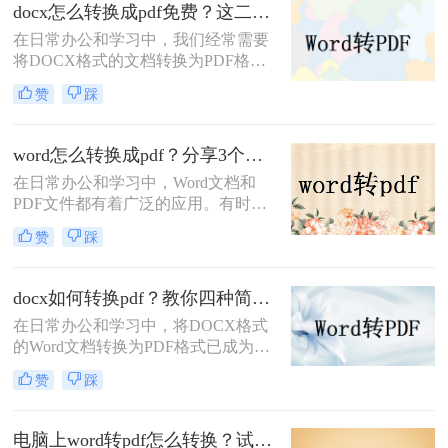
pdf文件呢？本文将详细介绍四种将电
docx怎么转换成pdf免费？这二个方法超级实用！
脑上的Word文档转换为PDF文件的方
在日常办公和学习中，我们经常需要
法。
将DOCX格式的文档转换为PDF格
式，以确保文档在不同设备和软件上
赞
踩
的格式一致性。那么docx怎么转换成
pdf免费呢？本文将介绍两种免费的
DOCX转PDF方法。
word怎么转换成pdf？分享3个可以轻松转换的方法!
在日常办公和学习中，Word文档和
PDF文件都有着广泛的应用。有时，
我们需要将Word文档转换为PDF格
赞
踩
式，以便进行分享、打印或存档。那
么word怎么转换成pdf呢？本文将介绍
三种将Word转换成PDF的高效方法。
docx如何转换pdf？教你四种简单的方法！
在日常办公和学习中，将DOCX格式
的Word文档转换为PDF格式已成为一
项常见的需求。PDF格式因其高兼容
赞
踩
性、稳定性和安全性，在文档分享、
打印和存档方面有着显著优势。那么
docx如何转换pdf呢？本文将介绍四种
电脑上word转pdf怎么转换？试试这二种高效转换方法！