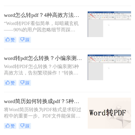
呢？本文将全面解析7种word转pdf的
高效方法，涵盖日常办公到批量处理
word怎么转pdf？4种高效方法详解，告别格式混乱！
场景，助你彻底解决文档转换难题。
“Word转PDF看似简单，却暗藏玄机
——90%的用户因忽略细节而踩
坑！”大家好，我是小编，一名深耕
赞
踩
电脑办公软件测评多年的博主。在IT
互联网行业，我每天接触大量职场人
和自媒体创作者，他们常抱怨Word转
word转pdf怎么转换？小编亲测5种高效方法，告别繁琐操作！
PDF时格式错乱、操作繁琐或安全隐
Word转PDF怎么转换？小编亲测5种
忧
高效方法，告别繁琐操作！“转换
Word到PDF，90%的人都浪费了时间
赞
踩
在无效操作上！”作为一名从事电脑
办公软件测评多年的博主，小编经常
被粉丝问及“Word转PDF怎么转换”这
word简历如何转换成pdf？5种常用方法详解！
一高频问题。在职场和自媒体场景
将Word简历转换为PDF格式是求职过
中，文档格式转换的精准度、效率与
程中的重要一步。PDF文件能保留原
安全性直接影响工作产出。今天，小
始排版，兼容性强且不易被修改，能
编结合多年测评经验，为大家拆解几
赞
踩
展现专业形象。那么word简历如何转
种常用转换方法（排除WPS），并分
换成pdf呢？本文将介绍5种常用转换