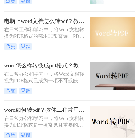
赞
踩
用，尤其在需要共享和打印文档时。
那么word如何转pdf呢？本文将详细介
绍两种将Word文档转换为PDF的方
电脑上word文档怎么转pdf？教你三种便捷转换操作！
法。
在日常工作和学习中，将Word文档转
换为PDF格式的需求非常普遍。PDF
格式的优点在于它能够在各种设备上
赞
踩
保持文档的一致性和完整性，非常适
合分享和打印。那么电脑上word文档
怎么转pdf呢？本文将详细介绍几种在
word怎么样转换成pdf格式？教你四种简单有效的方法
电脑上将Word文档转换为PDF的方
在日常办公和学习中，将Word文档转
法。
换为PDF格式已成为一项不可或缺的
技能。PDF格式因其跨平台兼容性、
赞
踩
格式固定性和安全性，广泛应用于文
件共享、存档和打印。那么word怎么
样转换成pdf格式呢？本文将详细介绍
word如何转pdf？教你二种常用转换方法！
四种将Word文档转换为PDF格式的方
在日常办公和学习中，将Word文档转
法。
换为PDF格式是一项常见且重要的操
作。PDF格式因其高度的兼容性和稳
赞
踩
定性，能够确保文档在不同设备和操