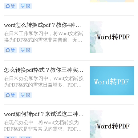
档在不同设备和平台上的格式一致
赞
踩
性、安全性和易分享性。那么word转
pdf怎么转呢？本文将介绍四种Word
转PDF的方法，帮助您轻松完成文档
word怎么转换成pdf？教你4种方法轻松搞定！
转换。
在日常工作和学习中，将Word文档转
换为PDF格式的需求非常普遍。无论
是为了分享、打印还是保持格式的一
赞
踩
致性，掌握高效的Word转PDF方法都
是非常重要的。那么word怎么转换成
pdf呢？本文将详细介绍四种将Word
怎么转换pdf格式？教你三种实用的Word转PDF方法!
文档转换为PDF的方法，帮助您轻松
在日常办公和学习中，Word文档转换
应对各种需求。
为PDF格式的需求日益增多。PDF格
式因其跨平台兼容性好、格式固定、
赞
踩
不易被编辑等特点，广泛应用于文件
分享、存档和打印。那么怎么转换pdf
格式呢？本文将介绍三种将Word转换
word如何转pdf？来试试这二种转换方法！
为PDF的实用方法。
在现代办公中，将Word文档转换为
PDF格式是非常常见的需求。PDF格
式因其便捷性和兼容性而被广泛使