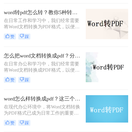
泛欢迎，而PDF格式则因其跨平台兼
容性、格式稳定性和安全性成为分享
word转pdf怎么转？教你5种转换方法！
和存档的首选。本文将详细介绍word
在日常工作和学习中，我们经常需要
文档怎么转换pdf，包括使用Microsoft
将Word文档转换为PDF格式，以便于
Word、在线转换工具以及第三方软件
分享、打印或保持文档格式的一致
等多种方法。
赞
踩
性。那么word转pdf怎么转呢？本文将
详细介绍几种将Word文档转换为PDF
的方法，帮助读者轻松实现文档格式
怎么把word文档转换成pdf？分享4个方法超级实用！
的转换。
在日常办公和学习中，我们经常需要
将Word文档转换成PDF格式，以便在
不同设备、不同操作系统上保持一致
赞
踩
的显示效果，同时防止内容被随意修
改。那么怎么把word文档转换成pdf
呢？本文将介绍四种高效的方法，帮
word怎么样转换成pdf？这三个方法分享给大家！
助您轻松完成Word文档到PDF的转
在现代办公环境中，将Word文档转换
换。
为PDF格式已成为日常工作的重要环
节。PDF格式不仅可以在各种设备和
赞
踩
操作系统上轻松打开和阅读，还能更
好地保护文档内容，确保其完整性和