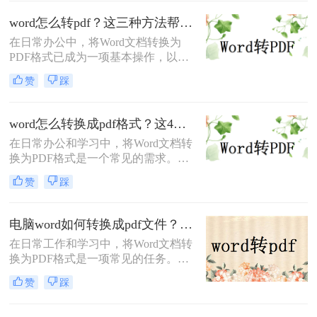
呢？本文将介绍两种将Word转换为
PDF的方法。
word怎么转pdf？这三种方法帮你解决！
在日常办公中，将Word文档转换为
PDF格式已成为一项基本操作，以确
保文档在不同设备和平台上的一致性
赞
踩
和不可篡改性。那么word怎么转pdf
呢？本文将介绍三种将Word转换为
PDF的方法。每种方法都有其独特的
word怎么转换成pdf格式？这4种方法简单实用！
优缺点和适用场景，用户可以根据自
在日常办公和学习中，将Word文档转
己的需求灵活选择。
换为PDF格式是一个常见的需求。
PDF格式因其跨平台兼容性和不可编
赞
踩
辑性，被广泛用于文件分享和存档。
那么Word怎么转换成PDF格式呢？以
下是四种将Word转换成PDF格式的方
电脑word如何转换成pdf文件？这4种转换方法分享给你！
法。
在日常工作和学习中，将Word文档转
换为PDF格式是一项常见的任务。
PDF格式因其良好的兼容性和不可编
赞
踩
辑性，被广泛应用于文档的分发、打
印和存档。那么电脑word如何转换成