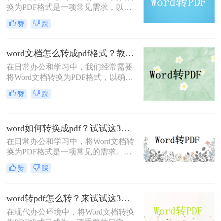
换为PDF格式是一项常见需求，以便
在不同设备和平台上保持文档格式的
赞
踩
一致性，同时防止内容被意外修改。
那么word转pdf怎么转呢？本文将介绍
三种将Word转换为PDF的高效方法。
word文档怎么转成pdf格式？教你三个超级实用的方法！
在日常办公和学习中，我们经常需要
将Word文档转换为PDF格式，以确保
文档在不同设备和软件上的格式一致
赞
踩
性。那么word文档怎么转成pdf格式
呢？本文将介绍三种将Word文档转换
为PDF格式的方法。
word如何转换成pdf？试试这3种转换方式！
在日常办公和学习中，将Word文档转
换为PDF格式是一项常见的需求。
PDF格式具有跨平台兼容性好、文件
赞
踩
保护性强、打印效果一致等优点，因
此被广泛应用于文件分享、存档和打
印。那么word如何转换成pdf呢？本文
word转pdf怎么转？来试试这3种方法！
将介绍三种将Word转换成PDF的方
在现代办公环境中，将Word文档转换
法。