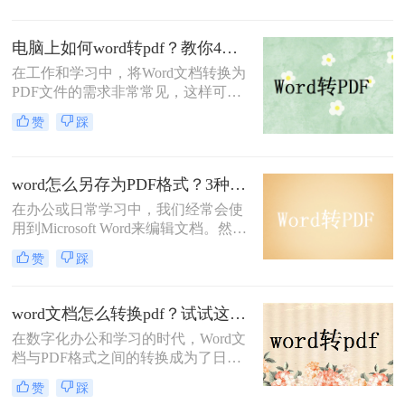
作系统中保持一致的格式和布局。那
么word如何转pdf呢？本文将介绍两种
电脑上如何word转pdf？教你4种简单实用的转换方法！
将Word转PDF的方法。
在工作和学习中，将Word文档转换为
PDF文件的需求非常常见，这样可以
确保文档在不同设备上的显示效果一
赞
踩
致，并且便于分享和打印。那么电脑
上如何word转pdf呢？本文将介绍四种
常见的Word转PDF方法。
word怎么另存为PDF格式？3种方法帮你轻松转换!
在办公或日常学习中，我们经常会使
用到Microsoft Word来编辑文档。然
而，有时我们需要将Word文档转换为
赞
踩
PDF格式以便于分享、打印或保留文
档的原始格式。本文将详细介绍word
怎么另存为PDF格式，并提供三种方
word文档怎么转换pdf？试试这三个转换方法！
法供您选择。
在数字化办公和学习的时代，Word文
档与PDF格式之间的转换成为了日常
操作中的一项基本技能。Word文档因
赞
踩
其编辑灵活性和内容丰富性而受到广