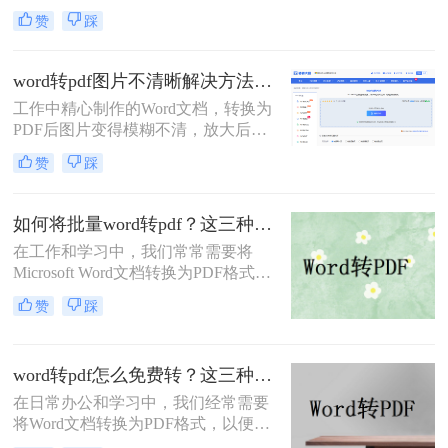
表格错位、页数增多等"排版灾难"，
赞
踩
不仅影响专业形象，更可能因格式问
题导致重要文档被退回。别再反复重
转！那么word转pdf后格式乱了怎么办
word转pdf图片不清晰解决方法：5种高清转换方法（2026实测指南）
呢？本文直击痛点，提供可立即执行
工作中精心制作的Word文档，转换为
的修复方案，助您10分钟内恢复完美
PDF后图片变得模糊不清，放大后出
排版！
现马赛克、细节丢失……这些"清晰
赞
踩
度灾难"不仅影响专业形象，更可能
导致重要图表、照片无法使用。别再
忍受模糊图片！本文直击痛点，提供
如何将批量word转pdf？这三种方法都可以实现批量转换
可立即执行的word转pdf图片不清晰解
在工作和学习中，我们常常需要将
决方法，助您10分钟内获得印刷级清
Microsoft Word文档转换为PDF格式，
晰度！
以确保文档的布局和格式在任何设备
赞
踩
上都能保持一致。手动逐个转换多个
Word文档不仅耗时，而且效率低下。
那么如何将批量word转pdf呢？本文将
word转pdf怎么免费转？这三种方法很好用！
向您介绍几种批量将Word文档转换为
PDF的有效方法，帮助您节省时间，
在日常办公和学习中，我们经常需要
提高工作效率。
将Word文档转换为PDF格式，以便在
不同设备和平台上保持一致的排版和