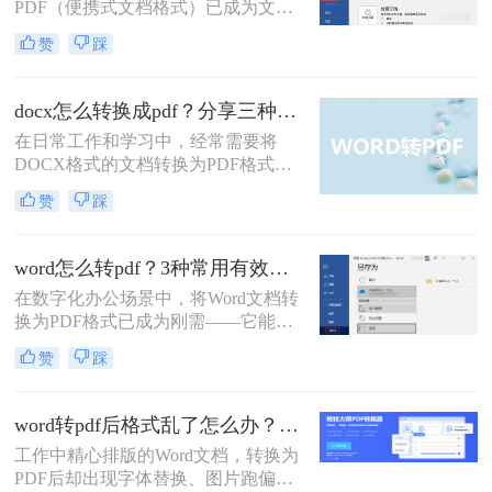
PDF（便携式文档格式）已成为文件
分发、打印和归档的事实标准。它能
赞
踩
够完美保留原始文档的格式、字体和
布局，无论在哪台设备上打开，视觉
效果都完全一致。相比之下，Word文
docx怎么转换成pdf？分享三种常见转换方法！
档则可能因软件版本、字体缺失或设
在日常工作和学习中，经常需要将
置差异而出现排版错乱。因此，将
DOCX格式的文档转换为PDF格式，
Word文档转换为PDF是一项高频且至
以确保在不同设备和软件上的格式一
关重要的技能。那么word文档怎么转
赞
踩
致性。那么docx怎么转换成pdf呢？本
换pdf呢？
文将介绍三种常见的DOCX转PDF的
方法。
word怎么转pdf？3种常用有效方法！
在数字化办公场景中，将Word文档转
换为PDF格式已成为刚需——它能确
保文档格式稳定、防止篡改，同时便
赞
踩
于跨平台共享与打印。那么word怎么
转pdf呢？本文聚焦免费、高效、无广
告干扰的转换方案，精选3种被百度
word转pdf后格式乱了怎么办？5种高效修复方法（2026实测指南）
搜索收录率高的方法。每个步骤均经
工作中精心排版的Word文档，转换为
实测验证，附带操作图标指引，助你
PDF后却出现字体替换、图片跑偏、
10分钟内搞定转换，避免踩坑！