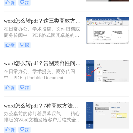
赞
踩
可读性。虽然市面上有很多专业的
PDF转换软件，但一些用户可能希望
寻找免费的方法来实现Word转PDF。
word怎么转pdf？这三类高效方法必知！
那么word转pdf怎么免费转呢？下面，
在日常办公、学术投稿、文件归档或
我们将介绍几种免费转换Word为PDF
商务传阅中，PDF格式因其卓越的跨
的方法。
平台一致性、不易被随意编辑的特性
赞
踩
和专业的视觉效果，已成为文件分发
的标准格式。而Microsoft Word作为最
主流的文档编辑工具，将其内容完美
word怎么转pdf？告别兼容性问题，高效实现格式固化！
地转换为PDF，是每个职场人士和学
在日常办公、学术提交、商务传阅
生的必备技能。尽管Word内置了转换
中，PDF（Portable Document
功能，但在不同场景下，单一方法可
Format）因其跨平台、格式固定、不
能无法满足我们对效率、质量或安全
赞
踩
易被编辑的特性，已成为文档分发的
性的全部要求。那么word怎么转pdf
国际标准格式。而Microsoft Word则是
呢？本文将系统性地
我们创作和编辑内容最常用的工具。
word怎么转pdf？7种高效方法详解！
因此，将Word文档完美转换为PDF，
办公桌前的你盯着屏幕叹气——精心
是一项至关重要的技能。
排版的Word文档发给客户后格式全
乱。此时才明白，PDF才是文档世界
赞
踩
的“通用语言”。那么word怎么转pdf