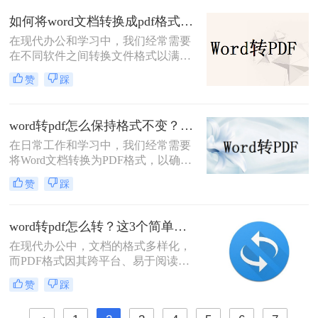
安全性。那么word怎么样转换成pdf
如何将word文档转换成pdf格式？教你三种方法很实用!
呢？本文将介绍三种将Word转换成
在现代办公和学习中，我们经常需要
PDF的方法。
在不同软件之间转换文件格式以满足
各种需求。其中，将Word文档转换成
赞
踩
PDF格式尤为常见，因为PDF文件具
有良好的可读性和兼容性，可以在不
同的设备和操作系统上保持一致的显
word转pdf怎么保持格式不变？试试这四个转换方法！
示效果。本文将详细介绍如何将word
在日常工作和学习中，我们经常需要
文档转换成pdf格式，帮助读者轻松完
将Word文档转换为PDF格式，以确保
成这一操作。
文档的格式和布局在不同设备和平台
赞
踩
上保持一致。然而，许多用户在转换
过程中发现文档的格式发生了变化，
这可能会影响到文档的可读性和专业
word转pdf怎么转？这3个简单实用方法完全够用了！
性。那么，word转pdf怎么保持格式不
在现代办公中，文档的格式多样化，
变呢？本文将为您提供一些实用的建
而PDF格式因其跨平台、易于阅读和
议和方法。
分享的特点，成为了文档传播中最受
赞
踩
欢迎的格式之一。因此，将Word文档
转换为PDF格式显得尤为重要。下面