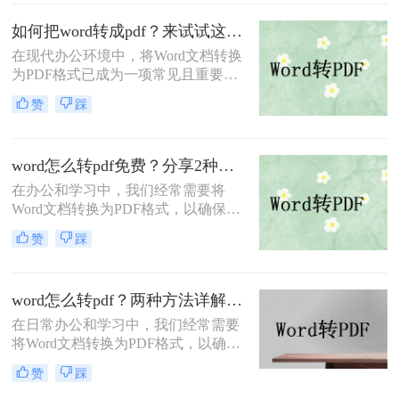
享如何通过可靠工具实
方法，涵盖不同设备和场景需求。
如何把word转成pdf？来试试这4种转换方法！
在现代办公环境中，将Word文档转换
为PDF格式已成为一项常见且重要的
操作。PDF格式不仅具有较高的兼容
赞
踩
性和稳定性，还能确保文档在不同设
备和操作系统上保持一致的格式和布
局。那么如何把word转成pdf呢？本文
word怎么转pdf免费？分享2种转换方法！
将介绍几种将Word转为PDF的方法。
在办公和学习中，我们经常需要将
Word文档转换为PDF格式，以确保文
件在不同设备上的显示一致性，并便
赞
踩
于分享。那么word怎么转pdf免费呢？
本文将介绍两种免费的方法来完成这
一任务。
word怎么转pdf？两种方法详解分享！
在日常办公和学习中，我们经常需要
将Word文档转换为PDF格式，以确保
文档在不同设备和平台上保持一致的
赞
踩
显示效果和格式。那么word怎么转pdf