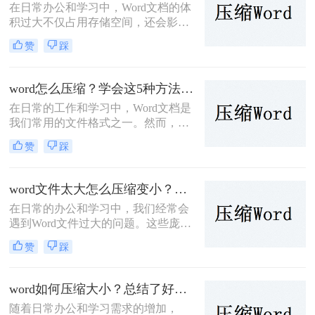
在日常办公和学习中，Word文档的体
积过大不仅占用存储空间，还会影响
传输速度。为了帮助您有效地减小
赞
踩
Word文档的大小，那么怎么把word压
缩小呢？本文将介绍三种常见的压缩
方法。
word怎么压缩？学会这5种方法轻松完成压缩！
在日常的工作和学习中，Word文档是
我们常用的文件格式之一。然而，随
着文档内容的增加，Word文件的大小
赞
踩
也可能会逐渐增大，这不仅会占用更
多的存储空间，还会在传输文件时降
低效率。因此，学会Word怎么压缩变
word文件太大怎么压缩变小？值得尝试的四种压缩方法介绍！
得尤为重要。本文将详细介绍几种压
在日常的办公和学习中，我们经常会
缩Word文件的方法，帮助您优化文件
遇到Word文件过大的问题。这些庞大
的存储和传输。
的文件不仅占据了大量的存储空间，
赞
踩
而且在网络传输和共享时也会变得非
常不便。因此，学会word文件太大怎
么压缩变小变得尤为重要。本文将为
word如何压缩大小？总结了好几种压缩方法！
您介绍几种简单实用的方法，帮助您
随着日常办公和学习需求的增加，
轻松解决Word文件过大的问题。