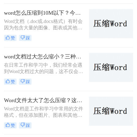
在传输和分享时也可能造成不便。那
么Word怎么压缩到10M以下呢？下
word怎么压缩到10M以下？今天分享4个压缩方法！
面，我们将介绍几种简单有效的方法
Word文档（.doc或.docx格式）有时会
来压缩Word文档到10M以下。
因为包含大量的图像、图表或其他多
媒体元素而变得非常大。为了便于通
赞
踩
过电子邮件发送或节省存储空间，您
可能需要减小Word文档的大小。那么
word怎么压缩到10M以下呢？本文将
word文档过大怎么缩小？三种值得收藏的压缩方法推荐给大家！
介绍几种常用的方法来压缩Word文
在日常工作和学习中，我们经常会遇
档。
到Word文档过大的问题，这不仅会占
用大量的存储空间，而且在传输和共
赞
踩
享时也会带来诸多不便。那么word文
档过大怎么缩小呢？下面，我将详细
介绍几种方法来帮助你缩小Word文档
Word文件太大了怎么压缩？这四个快速方法值得试试！
的大小。
Word文档是工作和学习中常用的文件
格式，但在添加图片、图表和其他媒
体元素后，文件大小可能会迅速增
赞
踩
加。大型Word文件不仅占用存储空
间，而且在分享和传输时也会变得不