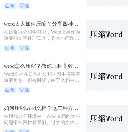
量图片、表格或其他元素时，其体积
赞
踩
可能会变得非常大，这不仅占用了存
储空间，也影响了文件的传输效率。
那么word文档怎么压缩到100k呢？本
word太大如何压缩？分享四种轻松压缩方法！
文将介绍三种有效的方法来帮助您将
在日常办公和学习中，Word文档作为
Word文档压缩至100K以下。
重要的文字处理工具，其大小问题时
常困扰着我们。过大的Word文件不仅
赞
踩
占用存储空间，还影响文件传输速度
和编辑效率。那么word太大如何压缩
呢？本文将介绍四种有效的Word文件
wrod怎么压缩？教你三种高效压缩方法！
压缩方法，帮助您轻松应对Word文件
Word文档在日常办公和学习中扮演着
过大的问题。
重要角色，但有时候，由于文档中包
含大量的图片、表格或其他媒体内
赞
踩
容，导致其体积过大，不便于存储、
传输或分享。为了解决wrod怎么压缩
问题，我们需要对Word文档进行压
如何压缩word文档？这二种方法可以轻松完成压缩！
缩。本文将介绍三种Word文档压缩方
在现代办公环境中，Word文档的大小
法。
问题常常困扰着我们。过大的文件不
仅占用更多的存储空间，还可能导致