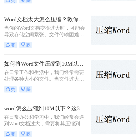
赞
踩
传输速度慢、分享不便等问题。为了
帮助您解决这一难题，那么如何压缩
word文档呢？本文将介绍两种有效的
Word文档太大怎么压缩？教你三招轻松压缩！
方法来压缩Word文档。
当你的Word文档变得过大时，可能会
导致存储空间紧张、文件传输困难等
问题。为了应对这些问题，可以采用
赞
踩
以下几种方法来压缩Word文档的大
小。那么文档太大怎么压缩呢？本文
将介绍三种有效的方法，并对每种方
如何将Word文件压缩到10M以内？介绍三个高效的方法！
法进行简要分析。
在日常工作和生活中，我们经常需要
处理各种大小的文件。当文件过大
时，不仅占用存储空间，还会影响传
赞
踩
输速度。因此，将文件压缩到合适的
大小显得尤为重要。那么如何将文件
压缩到10M以内呢？本文将介绍三种
word怎么压缩到10M以下？这3个方法教你word压缩文件大小
将文件压缩到10M以内的方法。
在日常办公和学习中，我们经常会遇
到Word文档过大，需要将其压缩到特
定大小以下的情况，比如10M。过大
赞
踩
的Word文档不仅占用存储空间，而且