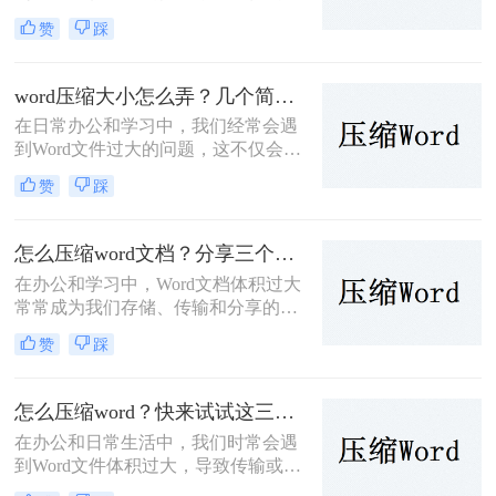
用大量的存储空间，而且在传输或共
赞
踩
享时也极为不便。为了解决Word文件
怎么压缩大小问题，本文将详细介绍
几种Word文件压缩大小的方法与技
word压缩大小怎么弄？几个简单实用方法！
巧。
在日常办公和学习中，我们经常会遇
到Word文件过大的问题，这不仅会占
用大量的存储空间，还会在文件传输
赞
踩
和共享时带来诸多不便。因此，掌握
word压缩大小怎么弄的方法显得尤为
重要。本文将详细介绍Word文件压缩
怎么压缩word文档？分享三个简单的方法，一看就会！
的步骤和注意事项，帮助大家轻松解
在办公和学习中，Word文档体积过大
决Word文件过大的问题。
常常成为我们存储、传输和分享的障
碍。那么怎么压缩word文档呢？，本
赞
踩
文将为您介绍三种高效的Word文档压
缩方法，帮助您轻松减小文档大小。
怎么压缩word？快来试试这三个方法！
在办公和日常生活中，我们时常会遇
到Word文件体积过大，导致传输或存
储不便的问题。那么怎么压缩Word