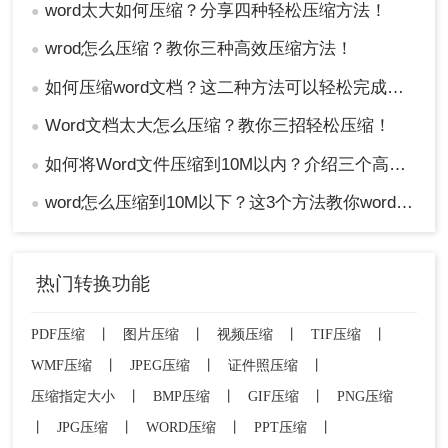
word太大如何压缩？分享四种轻松压缩方法！
●
wrod怎么压缩？教你三种高效压缩方法！
●
如何压缩word文档？这二种方法可以轻松完成压缩！
●
Word文档太大怎么压缩？教你三招轻松压缩！
●
如何将Word文件压缩到10M以内？介绍三个高效的方法！
●
word怎么压缩到10M以下？这3个方法教你word压缩文件大小
●
热门转换功能
PDF压缩
丨
图片压缩
丨
视频压缩
丨
TIF压缩
丨
WMF压缩
丨
JPEG压缩
丨
证件照压缩
丨
压缩指定大小
丨
BMP压缩
丨
GIF压缩
丨
PNG压缩
丨
JPG压缩
丨
WORD压缩
丨
PPT压缩
丨