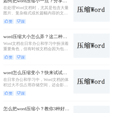
如何把word压缩小一点？分享二种好操作的压缩方法！
档。
在处理Word文档时，尤其是包含大量
图片、复杂格式或长篇幅内容的文
档，文件体积可能会变得相当庞大。
赞
踩
这不仅会占用大量存储空间，还会影
响文档的传输速度和共享效率。因
此，将Word文档压缩至更小体积显得
word压缩大小怎么弄？这二种压缩方法很实用！
尤为重要。那么如何把word压缩小一
Word文档在日常办公和学习中扮演着
点呢？本文将介绍两种压缩Word文档
重要角色，但有时候文档会因为包含
的方法。
大量图片、复杂的格式或嵌入对象而
赞
踩
变得庞大，这不仅会占用大量存储空
间，还会影响文件的传输速度和打开
速度。因此，压缩Word文档大小成为
word怎么压缩变小？快来试试这些压缩方法！
一项必要的任务。那么word压缩大小
在日常办公和学习中，Word文档的体
怎么弄呢？本文将介绍两种压缩Word
积过大不仅占用存储空间，还会影响
文档大小的方法。
传输速度。那么word怎么压缩变小
赞
踩
呢？为了帮助您有效地减小Word文档
的大小，本文将介绍三种常见的压缩
方法。
怎么把word压缩小？教你3种好用的压缩方法！