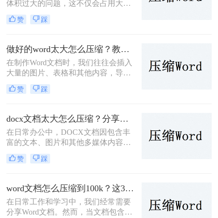
体积过大的问题，这不仅会占用大量
的存储空间，还可能影响文件的传输
赞
踩
速度和编辑效率。那么word怎么压缩
文件大小呢？为了解决这个问题，本
文将介绍三种实用的Word文件压缩方
做好的word太大怎么压缩？教你两种高效方法！
法。
在制作Word文档时，我们往往会插入
大量的图片、表格和其他内容，导致
Word文件体积庞大，不仅占用存储空
赞
踩
间，还影响文件的传输速度。那么做
好的word太大怎么压缩呢？本文将介
绍两种有效的Word文件压缩方法，帮
docx文档太大怎么压缩？分享三种高效方法！
助你轻松解决这一问题。
在日常办公中，DOCX文档因包含丰
富的文本、图片和其他多媒体内容，
可能会变得异常庞大，这不仅占用了
赞
踩
大量存储空间，还拖慢了文件传输速
度。那么docx文档太大怎么压缩呢？
本文将介绍三种有效的DOCX文档压
word文档怎么压缩到100k？这3种压缩方法很实用！
缩方法，帮助读者轻松解决这一难
在日常工作和学习中，我们经常需要
题。
分享Word文档。然而，当文档包含大