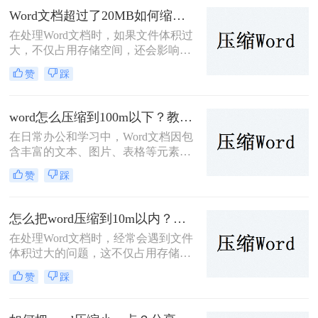
便。幸运的是，有多种方法可以压缩
Word文档超过了20MB如何缩小？试试这2个常用压缩方法！
Word文件，减小其大小。那么Word文
在处理Word文档时，如果文件体积过
件太大了怎么压缩呢？本文将介绍几
大，不仅占用存储空间，还会影响文
种实用的压缩方法。
件的传输速度和编辑效率。那么Word
赞
踩
文档超过了20MB如何缩小呢？本文
将介绍两种缩小Word文档体积的方
法。
word怎么压缩到100m以下？教你二种常见的压缩方法!
在日常办公和学习中，Word文档因包
含丰富的文本、图片、表格等元素，
可能会变得异常庞大，不仅占用大量
赞
踩
存储空间，还影响文件的传输速度。
那么word怎么压缩到100m以下呢？本
文将介绍两种将Word文档压缩到
怎么把word压缩到10m以内？教你二种让word变小的方法！
100MB以下的有效方法，帮助您轻松
在处理Word文档时，经常会遇到文件
解决这一难题。
体积过大的问题，这不仅占用存储空
间，还影响文件的传输速度。那么怎
赞
踩
么把word压缩到10m以内呢？本文将
介绍两种将Word文档压缩到10M以内
的方法，帮助用户轻松优化Word文