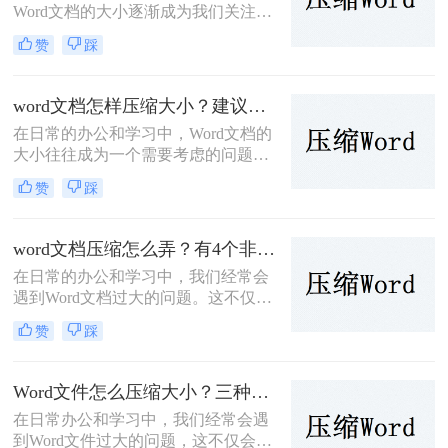
Word文档的大小逐渐成为我们关注的
问题。过大的文档不仅占用了宝贵的
赞
踩
存储空间，还可能导致传输速度变
慢，甚至在某些情况下无法通过电子
邮件或在线平台发送。因此，学会
word文档怎样压缩大小？建议试试这五种方法！
word如何压缩大小变得尤为重要。本
在日常的办公和学习中，Word文档的
文将介绍几种常用的Word文档压缩方
大小往往成为一个需要考虑的问题。
法，帮助大家轻松减小文档大小。
过大的文档不仅占用了存储空间，还
赞
踩
可能影响传输速度和分享便利性。因
此，学会word文档怎样压缩大小变得
尤为重要。本文将详细介绍几种常见
word文档压缩怎么弄？有4个非常详细的教程！
的Word文档压缩方法，帮助你轻松管
在日常的办公和学习中，我们经常会
理文档大小。
遇到Word文档过大的问题。这不仅会
占用宝贵的存储空间，而且在传输或
赞
踩
共享时也显得尤为不便。那么word文
档压缩怎么弄呢？本文将为大家详细
介绍几种Word文档压缩的方法，帮助
Word文件怎么压缩大小？三种简单的方法介绍！
大家轻松解决这一问题。
在日常办公和学习中，我们经常会遇
到Word文件过大的问题，这不仅会占