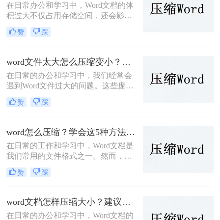
在日常办公和学习中，Word文档的体
积过大不仅占用存储空间，还会影响
传输速度。为了帮助您有效地减小
赞
踩
Word文档的大小，那么怎么把word压
缩小呢？本文将介绍三种常见的压缩
方法。
word文件太大怎么压缩变小？值得尝试的四种压缩方法介绍！
在日常的办公和学习中，我们经常会
遇到Word文件过大的问题。这些庞大
的文件不仅占据了大量的存储空间，
赞
踩
而且在网络传输和共享时也会变得非
常不便。因此，学会word文件太大怎
么压缩变小变得尤为重要。本文将为
word怎么压缩？学会这5种方法轻松完成压缩！
您介绍几种简单实用的方法，帮助您
在日常的工作和学习中，Word文档是
轻松解决Word文件过大的问题。
我们常用的文件格式之一。然而，随
着文档内容的增加，Word文件的大小
赞
踩
也可能会逐渐增大，这不仅会占用更
多的存储空间，还会在传输文件时降
低效率。因此，学会Word怎么压缩变
word文档怎样压缩大小？建议试试这五种方法！
得尤为重要。本文将详细介绍几种压
在日常的办公和学习中，Word文档的
缩Word文件的方法，帮助您优化文件