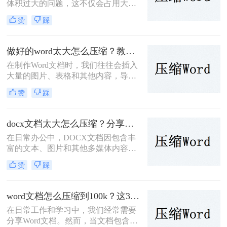
体积过大的问题，这不仅会占用大量
的存储空间，还可能影响文件的传输
赞
踩
速度和编辑效率。那么word怎么压缩
文件大小呢？为了解决这个问题，本
文将介绍三种实用的Word文件压缩方
做好的word太大怎么压缩？教你两种高效方法！
法。
在制作Word文档时，我们往往会插入
大量的图片、表格和其他内容，导致
Word文件体积庞大，不仅占用存储空
赞
踩
间，还影响文件的传输速度。那么做
好的word太大怎么压缩呢？本文将介
绍两种有效的Word文件压缩方法，帮
docx文档太大怎么压缩？分享三种高效方法！
助你轻松解决这一问题。
在日常办公中，DOCX文档因包含丰
富的文本、图片和其他多媒体内容，
可能会变得异常庞大，这不仅占用了
赞
踩
大量存储空间，还拖慢了文件传输速
度。那么docx文档太大怎么压缩呢？
本文将介绍三种有效的DOCX文档压
word文档怎么压缩到100k？这3种压缩方法很实用！
缩方法，帮助读者轻松解决这一难
在日常工作和学习中，我们经常需要
题。
分享Word文档。然而，当文档包含大