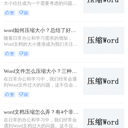
大小往往成为一个需要考虑的问题。
的存储和传输。
过大的文档不仅占用了存储空间，还
赞
踩
可能影响传输速度和分享便利性。因
此，学会word文档怎样压缩大小变得
尤为重要。本文将详细介绍几种常见
word如何压缩大小？总结了好几种压缩方法！
的Word文档压缩方法，帮助你轻松管
随着日常办公和学习需求的增加，
理文档大小。
Word文档的大小逐渐成为我们关注的
问题。过大的文档不仅占用了宝贵的
赞
踩
存储空间，还可能导致传输速度变
慢，甚至在某些情况下无法通过电子
邮件或在线平台发送。因此，学会
Word文件怎么压缩大小？三种简单的方法介绍！
word如何压缩大小变得尤为重要。本
在日常办公和学习中，我们经常会遇
文将介绍几种常用的Word文档压缩方
到Word文件过大的问题，这不仅会占
法，帮助大家轻松减小文档大小。
用大量的存储空间，而且在传输或共
赞
踩
享时也极为不便。为了解决Word文件
怎么压缩大小问题，本文将详细介绍
几种Word文件压缩大小的方法与技
word文档压缩怎么弄？有4个非常详细的教程！
巧。
在日常的办公和学习中，我们经常会
遇到Word文档过大的问题。这不仅会