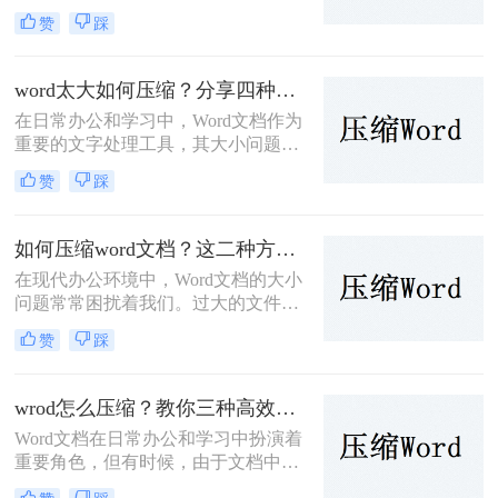
量图片、表格或其他元素时，其体积
赞
踩
可能会变得非常大，这不仅占用了存
储空间，也影响了文件的传输效率。
那么word文档怎么压缩到100k呢？本
word太大如何压缩？分享四种轻松压缩方法！
文将介绍三种有效的方法来帮助您将
在日常办公和学习中，Word文档作为
Word文档压缩至100K以下。
重要的文字处理工具，其大小问题时
常困扰着我们。过大的Word文件不仅
赞
踩
占用存储空间，还影响文件传输速度
和编辑效率。那么word太大如何压缩
呢？本文将介绍四种有效的Word文件
如何压缩word文档？这二种方法可以轻松完成压缩！
压缩方法，帮助您轻松应对Word文件
在现代办公环境中，Word文档的大小
过大的问题。
问题常常困扰着我们。过大的文件不
仅占用更多的存储空间，还可能导致
赞
踩
传输速度慢、分享不便等问题。为了
帮助您解决这一难题，那么如何压缩
word文档呢？本文将介绍两种有效的
wrod怎么压缩？教你三种高效压缩方法！
方法来压缩Word文档。
Word文档在日常办公和学习中扮演着
重要角色，但有时候，由于文档中包
含大量的图片、表格或其他媒体内