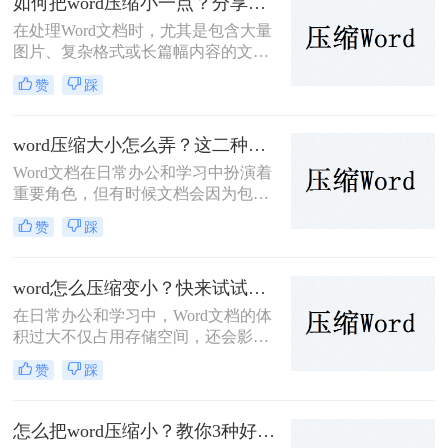
如何把word压缩小一点？分享二种好操作的压缩方法！
档。
在处理Word文档时，尤其是包含大量
图片、复杂格式或长篇幅内容的文
档，文件体积可能会变得相当庞大。
赞
踩
这不仅会占用大量存储空间，还会影
响文档的传输速度和共享效率。因
此，将Word文档压缩至更小体积显得
word压缩大小怎么弄？这二种压缩方法很实用！
尤为重要。那么如何把word压缩小一
Word文档在日常办公和学习中扮演着
点呢？本文将介绍两种压缩Word文档
重要角色，但有时候文档会因为包含
的方法。
大量图片、复杂的格式或嵌入对象而
赞
踩
变得庞大，这不仅会占用大量存储空
间，还会影响文件的传输速度和打开
速度。因此，压缩Word文档大小成为
word怎么压缩变小？快来试试这些压缩方法！
一项必要的任务。那么word压缩大小
在日常办公和学习中，Word文档的体
怎么弄呢？本文将介绍两种压缩Word
积过大不仅占用存储空间，还会影响
文档大小的方法。
传输速度。那么word怎么压缩变小
赞
踩
呢？为了帮助您有效地减小Word文档
的大小，本文将介绍三种常见的压缩
方法。
怎么把word压缩小？教你3种好用的压缩方法！