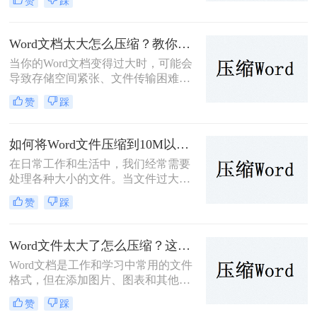
赞
踩
容，导致其体积过大，不便于存储、
传输或分享。为了解决wrod怎么压缩
问题，我们需要对Word文档进行压
Word文档太大怎么压缩？教你三招轻松压缩！
缩。本文将介绍三种Word文档压缩方
当你的Word文档变得过大时，可能会
法。
导致存储空间紧张、文件传输困难等
问题。为了应对这些问题，可以采用
赞
踩
以下几种方法来压缩Word文档的大
小。那么文档太大怎么压缩呢？本文
将介绍三种有效的方法，并对每种方
如何将Word文件压缩到10M以内？介绍三个高效的方法！
法进行简要分析。
在日常工作和生活中，我们经常需要
处理各种大小的文件。当文件过大
时，不仅占用存储空间，还会影响传
赞
踩
输速度。因此，将文件压缩到合适的
大小显得尤为重要。那么如何将文件
压缩到10M以内呢？本文将介绍三种
Word文件太大了怎么压缩？这四个快速方法值得试试！
将文件压缩到10M以内的方法。
Word文档是工作和学习中常用的文件
格式，但在添加图片、图表和其他媒
体元素后，文件大小可能会迅速增
赞
踩
加。大型Word文件不仅占用存储空