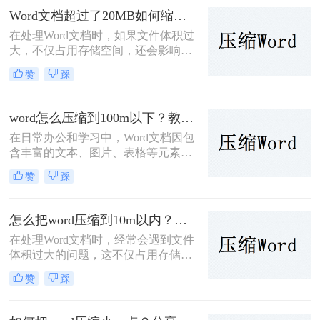
word怎么压缩到10M以下呢？本文将
Word文档超过了20MB如何缩小？试试这2个常用压缩方法！
介绍几种常用的方法来压缩Word文
在处理Word文档时，如果文件体积过
档。
大，不仅占用存储空间，还会影响文
件的传输速度和编辑效率。那么Word
赞
踩
文档超过了20MB如何缩小呢？本文
将介绍两种缩小Word文档体积的方
法。
word怎么压缩到100m以下？教你二种常见的压缩方法!
在日常办公和学习中，Word文档因包
含丰富的文本、图片、表格等元素，
可能会变得异常庞大，不仅占用大量
赞
踩
存储空间，还影响文件的传输速度。
那么word怎么压缩到100m以下呢？本
文将介绍两种将Word文档压缩到
怎么把word压缩到10m以内？教你二种让word变小的方法！
100MB以下的有效方法，帮助您轻松
在处理Word文档时，经常会遇到文件
解决这一难题。
体积过大的问题，这不仅占用存储空
间，还影响文件的传输速度。那么怎
赞
踩
么把word压缩到10m以内呢？本文将
介绍两种将Word文档压缩到10M以内
的方法，帮助用户轻松优化Word文