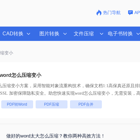
热门导航
A
CAD转换
图片转换
文件压缩
电子书转换
压缩变小
word怎么压缩变小
怎么压缩变小
方案，采用智能对象流重构技术，确保文档1:1高保真还原且
， 全链路 SSL 加密保障隐私安全。助您快速实现
word怎么压缩变小
，无需安装，
：
PDF转Word
PDF压缩
PDF合并
做好的word太大怎么压缩？教你两种高效方法！