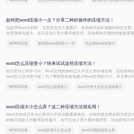
WORD压缩
怎么把word压缩到10m以内
如何将文件压缩到10M以
如何把word压缩小一点？分享二种好操作的压缩方法！
在处理Word文档时，尤其是包含大量图片、复杂格式或长篇幅内容的文档
会变得相当庞大。这不仅会占用大量存储空间，还会影响文档的传输速度
此，将Word文档压缩至更小体积显得尤为重要。那么如何把word压缩小
WORD压缩
如何把word压缩小一点
怎么把word压缩小
绍两种压缩Word文档的方法。
word怎么压缩变小？快来试试这些压缩方法！
在日常办公和学习中，Word文档的体积过大不仅占用存储空间，还会影响
word怎么压缩变小呢？为了帮助您有效地减小Word文档的大小，本文将
缩方法。
WORD压缩
word怎么压缩变小
word文件太大怎么压缩变小
word压缩大小怎么弄？这二种压缩方法很实用！
Word文档在日常办公和学习中扮演着重要角色，但有时候文档会因为包含
的格式或嵌入对象而变得庞大，这不仅会占用大量存储空间，还会影响文
开速度。因此，压缩Word文档大小成为一项必要的任务。那么word压缩
WORD压缩
word压缩大小怎么弄
word文档压缩怎么弄
文将介绍两种压缩Word文档大小的方法。