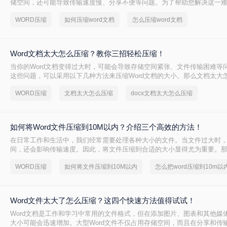
储空间，还可能导致传输速度慢、分享不便等问题。为了帮助您解决这一
缩word文档呢？本文将介绍两种有效的方法来压缩Word文档。
WORD压缩
如何压缩word文档
怎么压缩word文档
Word文档太大怎么压缩？教你三招轻松压缩！
当你的Word文档变得过大时，可能会导致存储空间紧张、文件传输困难等
这些问题，可以采用以下几种方法来压缩Word文档的大小。那么文档太大
文将介绍三种有效的方法，并对每种方法进行简要分析。
WORD压缩
文档太大怎么压缩
docx文档太大怎么压缩
如何将Word文件压缩到10M以内？介绍三个高效的方法！
在日常工作和生活中，我们经常需要处理各种大小的文件。当文件过大时
间，还会影响传输速度。因此，将文件压缩到合适的大小显得尤为重要。
缩到10M以内呢？本文将介绍三种将文件压缩到10M以内的方法。
WORD压缩
如何将文件压缩到10M以内
怎么把word压缩到10m以
Word文件太大了怎么压缩？这四个快速方法值得试试！
Word文档是工作和学习中常用的文件格式，但在添加图片、图表和其他媒
大小可能会迅速增加。大型Word文件不仅占用存储空间，而且在分享和传