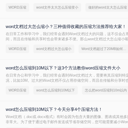
便。幸运的是，有多种方法可以压缩Word文件，减小其大小。那么Word
WORD压缩
word文件太大怎么压缩变小
做好的word太大怎么压缩
缩呢？本文将介绍几种实用的压缩方法。
word文档过大怎么缩小？三种值得收藏的压缩方法推荐给大家！
在日常工作和学习中，我们经常会遇到Word文档过大的问题，这不仅会占
间，而且在传输和共享时也会带来诸多不便。那么word文档过大怎么缩小
细介绍几种方法来帮助你缩小Word文档的大小。
WORD压缩
word文档过大怎么缩小
Word文档超过了20MB如何缩小
word怎么压缩到10M以下？这3个方法教你word压缩文件大小
在日常办公和学习中，我们经常会遇到Word文档过大，需要将其压缩到特
况，比如10M。过大的Word文档不仅占用存储空间，而且在传输和分享时
便。那么Word怎么压缩到10M以下呢？下面，我们将介绍几种简单有效的方
WORD压缩
word怎么压缩到10M以下
怎么把word压缩到10m以内
文档到10M以下。
word怎么压缩到10M以下？今天分享4个压缩方法！
Word文档（.doc或.docx格式）有时会因为包含大量的图像、图表或其他
非常大。为了便于通过电子邮件发送或节省存储空间，您可能需要减小Wor
那么word怎么压缩到10M以下呢？本文将介绍几种常用的方法来压缩Word