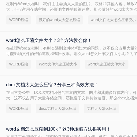
在制作Word文档时，我们往往会插入大量的图片、表格和其他内容，导致W
大，不仅占用存储空间，还影响文件的传输速度。那么做好的word太大怎
介绍两种有效的Word文件压缩方法，帮助你轻松解决这一问题。
WORD压缩
做好的word太大怎么压缩
word文件太大怎么压缩变小
word怎么压缩文件大小？3个方法教会你！
在处理Word文档时，有时会遇到文件体积过大的问题，这不仅会占用大量
可能影响文件的传输速度和编辑效率。那么word怎么压缩文件大小呢？为
本文将介绍三种实用的Word文件压缩方法。
WORD压缩
Word文件怎么压缩大小
word怎么压缩文件大小
docx文档太大怎么压缩？分享三种高效方法！
在日常办公中，DOCX文档因包含丰富的文本、图片和其他多媒体内容，
大，这不仅占用了大量存储空间，还拖慢了文件传输速度。那么docx文档
呢？本文将介绍三种有效的DOCX文档压缩方法，帮助读者轻松解决这一难
WORD压缩
docx文档太大怎么压缩
文档太大怎么压缩
word文档怎么压缩到100k？这3种压缩方法很实用！
在日常工作和学习中，我们经常需要分享Word文档。然而，当文档包含大