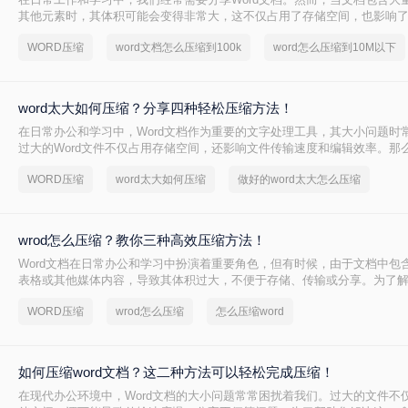
其他元素时，其体积可能会变得非常大，这不仅占用了存储空间，也影响
率。那么word文档怎么压缩到100k呢？本文将介绍三种有效的方法来帮助您
WORD压缩
word文档怎么压缩到100k
word怎么压缩到10M以下
缩至100K以下。
word太大如何压缩？分享四种轻松压缩方法！
在日常办公和学习中，Word文档作为重要的文字处理工具，其大小问题时
过大的Word文件不仅占用存储空间，还影响文件传输速度和编辑效率。那么
压缩呢？本文将介绍四种有效的Word文件压缩方法，帮助您轻松应对Wor
WORD压缩
word太大如何压缩
做好的word太大怎么压缩
题。
wrod怎么压缩？教你三种高效压缩方法！
Word文档在日常办公和学习中扮演着重要角色，但有时候，由于文档中包
表格或其他媒体内容，导致其体积过大，不便于存储、传输或分享。为了解决
问题，我们需要对Word文档进行压缩。本文将介绍三种Word文档压缩方法
WORD压缩
wrod怎么压缩
怎么压缩word
如何压缩word文档？这二种方法可以轻松完成压缩！
在现代办公环境中，Word文档的大小问题常常困扰着我们。过大的文件不