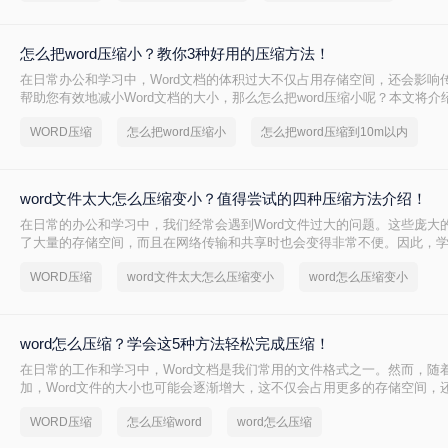
怎么把word压缩小？教你3种好用的压缩方法！
在日常办公和学习中，Word文档的体积过大不仅占用存储空间，还会影响
帮助您有效地减小Word文档的大小，那么怎么把word压缩小呢？本文将
缩方法。
WORD压缩
怎么把word压缩小
怎么把word压缩到10m以内
word文件太大怎么压缩变小？值得尝试的四种压缩方法介绍！
在日常的办公和学习中，我们经常会遇到Word文件过大的问题。这些庞大
了大量的存储空间，而且在网络传输和共享时也会变得非常不便。因此，学会
怎么压缩变小变得尤为重要。本文将为您介绍几种简单实用的方法，帮助您轻
WORD压缩
word文件太大怎么压缩变小
word怎么压缩变小
文件过大的问题。
word怎么压缩？学会这5种方法轻松完成压缩！
在日常的工作和学习中，Word文档是我们常用的文件格式之一。然而，随
加，Word文件的大小也可能会逐渐增大，这不仅会占用更多的存储空间，
时降低效率。因此，学会Word怎么压缩变得尤为重要。本文将详细介绍几种
WORD压缩
怎么压缩word
word怎么压缩
的方法，帮助您优化文件的存储和传输。