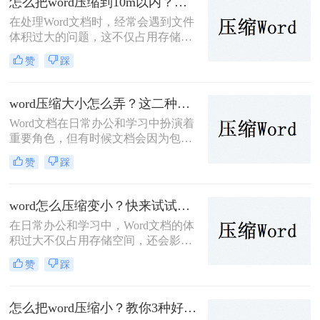
怎么把word压缩到10m以内？教你二种让word变小的方法！
尤为重要。那么如何把word压缩小一
在处理Word文档时，经常会遇到文件
点呢？本文将介绍两种压缩Word文档
体积过大的问题，这不仅占用存储空
的方法。
间，还影响文件的传输速度。那么怎
赞
踩
么把word压缩到10m以内呢？本文将
介绍两种将Word文档压缩到10M以内
的方法，帮助用户轻松优化Word文
word压缩大小怎么弄？这二种压缩方法很实用！
档。
Word文档在日常办公和学习中扮演着
重要角色，但有时候文档会因为包含
大量图片、复杂的格式或嵌入对象而
赞
踩
变得庞大，这不仅会占用大量存储空
间，还会影响文件的传输速度和打开
速度。因此，压缩Word文档大小成为
word怎么压缩变小？快来试试这些压缩方法！
一项必要的任务。那么word压缩大小
在日常办公和学习中，Word文档的体
怎么弄呢？本文将介绍两种压缩Word
积过大不仅占用存储空间，还会影响
文档大小的方法。
传输速度。那么word怎么压缩变小
赞
踩
呢？为了帮助您有效地减小Word文档
的大小，本文将介绍三种常见的压缩
方法。
怎么把word压缩小？教你3种好用的压缩方法！