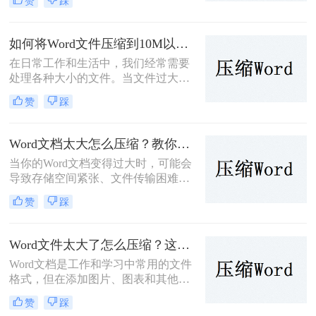
赞
踩
容，导致其体积过大，不便于存储、
传输或分享。为了解决wrod怎么压缩
问题，我们需要对Word文档进行压
如何将Word文件压缩到10M以内？介绍三个高效的方法！
缩。本文将介绍三种Word文档压缩方
在日常工作和生活中，我们经常需要
法。
处理各种大小的文件。当文件过大
时，不仅占用存储空间，还会影响传
赞
踩
输速度。因此，将文件压缩到合适的
大小显得尤为重要。那么如何将文件
压缩到10M以内呢？本文将介绍三种
Word文档太大怎么压缩？教你三招轻松压缩！
将文件压缩到10M以内的方法。
当你的Word文档变得过大时，可能会
导致存储空间紧张、文件传输困难等
问题。为了应对这些问题，可以采用
赞
踩
以下几种方法来压缩Word文档的大
小。那么文档太大怎么压缩呢？本文
将介绍三种有效的方法，并对每种方
Word文件太大了怎么压缩？这四个快速方法值得试试！
法进行简要分析。
Word文档是工作和学习中常用的文件
格式，但在添加图片、图表和其他媒
体元素后，文件大小可能会迅速增
赞
踩
加。大型Word文件不仅占用存储空