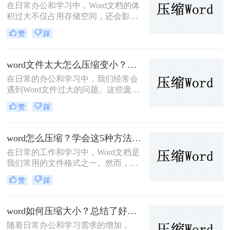
在日常办公和学习中，Word文档的体
积过大不仅占用存储空间，还会影响
传输速度。为了帮助您有效地减小
赞
踩
Word文档的大小，那么怎么把word压
缩小呢？本文将介绍三种常见的压缩
方法。
word文件太大怎么压缩变小？值得尝试的四种压缩方法介绍！
在日常的办公和学习中，我们经常会
遇到Word文件过大的问题。这些庞大
的文件不仅占据了大量的存储空间，
赞
踩
而且在网络传输和共享时也会变得非
常不便。因此，学会word文件太大怎
么压缩变小变得尤为重要。本文将为
word怎么压缩？学会这5种方法轻松完成压缩！
您介绍几种简单实用的方法，帮助您
在日常的工作和学习中，Word文档是
轻松解决Word文件过大的问题。
我们常用的文件格式之一。然而，随
着文档内容的增加，Word文件的大小
赞
踩
也可能会逐渐增大，这不仅会占用更
多的存储空间，还会在传输文件时降
低效率。因此，学会Word怎么压缩变
word如何压缩大小？总结了好几种压缩方法！
得尤为重要。本文将详细介绍几种压
随着日常办公和学习需求的增加，
缩Word文件的方法，帮助您优化文件