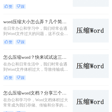
用大量的存储空间，而且在传输或共
赞
踩
享时也极为不便。为了解决Word文件
怎么压缩大小问题，本文将详细介绍
几种Word文件压缩大小的方法与技
word压缩大小怎么弄？几个简单实用方法！
巧。
在日常办公和学习中，我们经常会遇
到Word文件过大的问题，这不仅会占
用大量的存储空间，还会在文件传输
赞
踩
和共享时带来诸多不便。因此，掌握
word压缩大小怎么弄的方法显得尤为
重要。本文将详细介绍Word文件压缩
怎么压缩word？快来试试这三个方法！
的步骤和注意事项，帮助大家轻松解
在办公和日常生活中，我们时常会遇
决Word文件过大的问题。
到Word文件体积过大，导致传输或存
储不便的问题。那么怎么压缩Word
赞
踩
呢？针对这一问题，本文将介绍三种
有效的Word文件压缩方法，帮助大家
轻松减小文件大小。
怎么压缩word文档？分享三个简单的方法，一看就会！
在办公和学习中，Word文档体积过大
常常成为我们存储、传输和分享的障
碍。那么怎么压缩word文档呢？，本