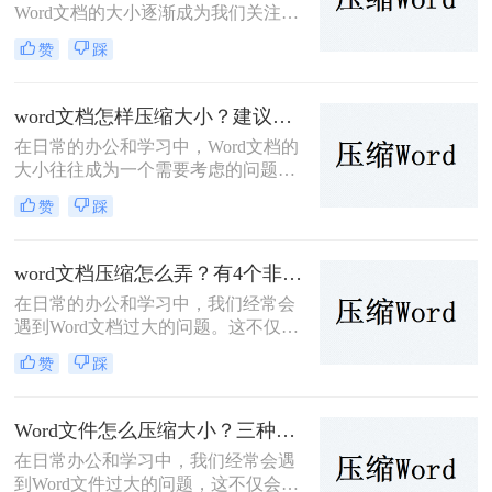
Word文档的大小逐渐成为我们关注的
的存储和传输。
问题。过大的文档不仅占用了宝贵的
赞
踩
存储空间，还可能导致传输速度变
慢，甚至在某些情况下无法通过电子
邮件或在线平台发送。因此，学会
word文档怎样压缩大小？建议试试这五种方法！
word如何压缩大小变得尤为重要。本
在日常的办公和学习中，Word文档的
文将介绍几种常用的Word文档压缩方
大小往往成为一个需要考虑的问题。
法，帮助大家轻松减小文档大小。
过大的文档不仅占用了存储空间，还
赞
踩
可能影响传输速度和分享便利性。因
此，学会word文档怎样压缩大小变得
尤为重要。本文将详细介绍几种常见
word文档压缩怎么弄？有4个非常详细的教程！
的Word文档压缩方法，帮助你轻松管
在日常的办公和学习中，我们经常会
理文档大小。
遇到Word文档过大的问题。这不仅会
占用宝贵的存储空间，而且在传输或
赞
踩
共享时也显得尤为不便。那么word文
档压缩怎么弄呢？本文将为大家详细
介绍几种Word文档压缩的方法，帮助
Word文件怎么压缩大小？三种简单的方法介绍！
大家轻松解决这一问题。
在日常办公和学习中，我们经常会遇
到Word文件过大的问题，这不仅会占