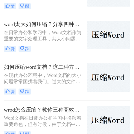
量图片、表格或其他元素时，其体积
赞
踩
可能会变得非常大，这不仅占用了存
储空间，也影响了文件的传输效率。
那么word文档怎么压缩到100k呢？本
word太大如何压缩？分享四种轻松压缩方法！
文将介绍三种有效的方法来帮助您将
在日常办公和学习中，Word文档作为
Word文档压缩至100K以下。
重要的文字处理工具，其大小问题时
常困扰着我们。过大的Word文件不仅
赞
踩
占用存储空间，还影响文件传输速度
和编辑效率。那么word太大如何压缩
呢？本文将介绍四种有效的Word文件
如何压缩word文档？这二种方法可以轻松完成压缩！
压缩方法，帮助您轻松应对Word文件
在现代办公环境中，Word文档的大小
过大的问题。
问题常常困扰着我们。过大的文件不
仅占用更多的存储空间，还可能导致
赞
踩
传输速度慢、分享不便等问题。为了
帮助您解决这一难题，那么如何压缩
word文档呢？本文将介绍两种有效的
wrod怎么压缩？教你三种高效压缩方法！
方法来压缩Word文档。
Word文档在日常办公和学习中扮演着
重要角色，但有时候，由于文档中包
含大量的图片、表格或其他媒体内