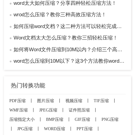
word太大如何压缩？分享四种轻松压缩方法！
●
wrod怎么压缩？教你三种高效压缩方法！
●
如何压缩word文档？这二种方法可以轻松完成压缩！
●
Word文档太大怎么压缩？教你三招轻松压缩！
●
如何将Word文件压缩到10M以内？介绍三个高效的方法！
●
word怎么压缩到10M以下？这3个方法教你word压缩文件大小
●
热门转换功能
PDF压缩
丨
图片压缩
丨
视频压缩
丨
TIF压缩
丨
WMF压缩
丨
JPEG压缩
丨
证件照压缩
丨
压缩指定大小
丨
BMP压缩
丨
GIF压缩
丨
PNG压缩
丨
JPG压缩
丨
WORD压缩
丨
PPT压缩
丨