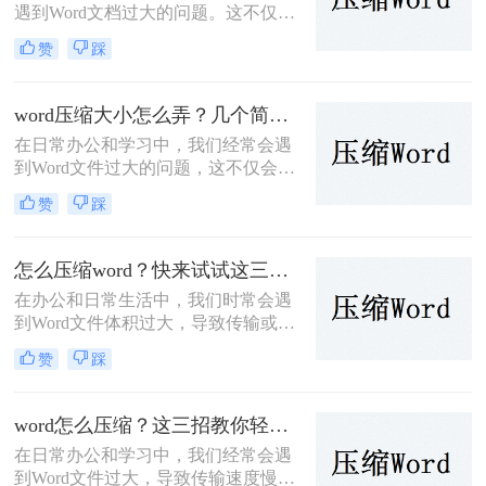
遇到Word文档过大的问题。这不仅会
占用宝贵的存储空间，而且在传输或
赞
踩
共享时也显得尤为不便。那么word文
档压缩怎么弄呢？本文将为大家详细
介绍几种Word文档压缩的方法，帮助
word压缩大小怎么弄？几个简单实用方法！
大家轻松解决这一问题。
在日常办公和学习中，我们经常会遇
到Word文件过大的问题，这不仅会占
用大量的存储空间，还会在文件传输
赞
踩
和共享时带来诸多不便。因此，掌握
word压缩大小怎么弄的方法显得尤为
重要。本文将详细介绍Word文件压缩
怎么压缩word？快来试试这三个方法！
的步骤和注意事项，帮助大家轻松解
在办公和日常生活中，我们时常会遇
决Word文件过大的问题。
到Word文件体积过大，导致传输或存
储不便的问题。那么怎么压缩Word
赞
踩
呢？针对这一问题，本文将介绍三种
有效的Word文件压缩方法，帮助大家
轻松减小文件大小。
word怎么压缩？这三招教你轻松压缩！
在日常办公和学习中，我们经常会遇
到Word文件过大，导致传输速度慢、