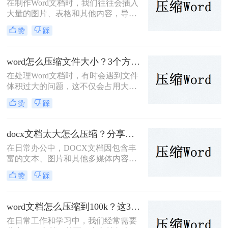
在制作Word文档时，我们往往会插入
大量的图片、表格和其他内容，导致
Word文件体积庞大，不仅占用存储空
赞
踩
间，还影响文件的传输速度。那么做
好的word太大怎么压缩呢？本文将介
绍两种有效的Word文件压缩方法，帮
word怎么压缩文件大小？3个方法教会你！
助你轻松解决这一问题。
在处理Word文档时，有时会遇到文件
体积过大的问题，这不仅会占用大量
的存储空间，还可能影响文件的传输
赞
踩
速度和编辑效率。那么word怎么压缩
文件大小呢？为了解决这个问题，本
文将介绍三种实用的Word文件压缩方
docx文档太大怎么压缩？分享三种高效方法！
法。
在日常办公中，DOCX文档因包含丰
富的文本、图片和其他多媒体内容，
可能会变得异常庞大，这不仅占用了
赞
踩
大量存储空间，还拖慢了文件传输速
度。那么docx文档太大怎么压缩呢？
本文将介绍三种有效的DOCX文档压
word文档怎么压缩到100k？这3种压缩方法很实用！
缩方法，帮助读者轻松解决这一难
在日常工作和学习中，我们经常需要
题。