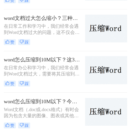
赞
踩
加。大型Word文件不仅占用存储空
间，而且在分享和传输时也会变得不
便。幸运的是，有多种方法可以压缩
word文档过大怎么缩小？三种值得收藏的压缩方法推荐给大家！
Word文件，减小其大小。那么Word文
在日常工作和学习中，我们经常会遇
件太大了怎么压缩呢？本文将介绍几
到Word文档过大的问题，这不仅会占
种实用的压缩方法。
用大量的存储空间，而且在传输和共
赞
踩
享时也会带来诸多不便。那么word文
档过大怎么缩小呢？下面，我将详细
介绍几种方法来帮助你缩小Word文档
word怎么压缩到10M以下？这3个方法教你word压缩文件大小
的大小。
在日常办公和学习中，我们经常会遇
到Word文档过大，需要将其压缩到特
定大小以下的情况，比如10M。过大
赞
踩
的Word文档不仅占用存储空间，而且
在传输和分享时也可能造成不便。那
么Word怎么压缩到10M以下呢？下
word怎么压缩到10M以下？今天分享4个压缩方法！
面，我们将介绍几种简单有效的方法
Word文档（.doc或.docx格式）有时会
来压缩Word文档到10M以下。
因为包含大量的图像、图表或其他多
媒体元素而变得非常大。为了便于通
赞
踩
过电子邮件发送或节省存储空间，您