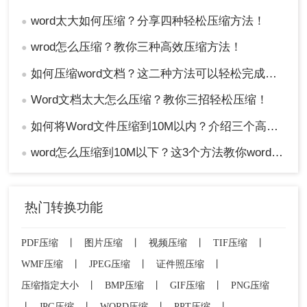
word太大如何压缩？分享四种轻松压缩方法！
●
wrod怎么压缩？教你三种高效压缩方法！
●
如何压缩word文档？这二种方法可以轻松完成压缩！
●
Word文档太大怎么压缩？教你三招轻松压缩！
●
如何将Word文件压缩到10M以内？介绍三个高效的方法！
●
word怎么压缩到10M以下？这3个方法教你word压缩文件大小
●
热门转换功能
PDF压缩
丨
图片压缩
丨
视频压缩
丨
TIF压缩
丨
WMF压缩
丨
JPEG压缩
丨
证件照压缩
丨
压缩指定大小
丨
BMP压缩
丨
GIF压缩
丨
PNG压缩
丨
JPG压缩
丨
WORD压缩
丨
PPT压缩
丨