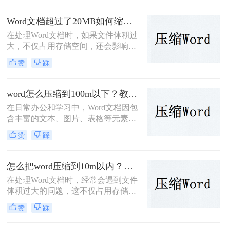
可能需要减小Word文档的大小。那么
word怎么压缩到10M以下呢？本文将
Word文档超过了20MB如何缩小？试试这2个常用压缩方法！
介绍几种常用的方法来压缩Word文
在处理Word文档时，如果文件体积过
档。
大，不仅占用存储空间，还会影响文
件的传输速度和编辑效率。那么Word
赞
踩
文档超过了20MB如何缩小呢？本文
将介绍两种缩小Word文档体积的方
法。
word怎么压缩到100m以下？教你二种常见的压缩方法!
在日常办公和学习中，Word文档因包
含丰富的文本、图片、表格等元素，
可能会变得异常庞大，不仅占用大量
赞
踩
存储空间，还影响文件的传输速度。
那么word怎么压缩到100m以下呢？本
文将介绍两种将Word文档压缩到
怎么把word压缩到10m以内？教你二种让word变小的方法！
100MB以下的有效方法，帮助您轻松
在处理Word文档时，经常会遇到文件
解决这一难题。
体积过大的问题，这不仅占用存储空
间，还影响文件的传输速度。那么怎
赞
踩
么把word压缩到10m以内呢？本文将
介绍两种将Word文档压缩到10M以内