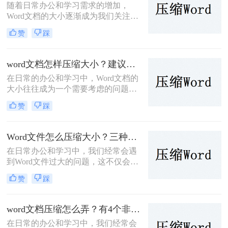
随着日常办公和学习需求的增加，
缩Word文件的方法，帮助您优化文件
Word文档的大小逐渐成为我们关注的
的存储和传输。
问题。过大的文档不仅占用了宝贵的
赞
踩
存储空间，还可能导致传输速度变
慢，甚至在某些情况下无法通过电子
邮件或在线平台发送。因此，学会
word文档怎样压缩大小？建议试试这五种方法！
word如何压缩大小变得尤为重要。本
在日常的办公和学习中，Word文档的
文将介绍几种常用的Word文档压缩方
大小往往成为一个需要考虑的问题。
法，帮助大家轻松减小文档大小。
过大的文档不仅占用了存储空间，还
赞
踩
可能影响传输速度和分享便利性。因
此，学会word文档怎样压缩大小变得
尤为重要。本文将详细介绍几种常见
Word文件怎么压缩大小？三种简单的方法介绍！
的Word文档压缩方法，帮助你轻松管
在日常办公和学习中，我们经常会遇
理文档大小。
到Word文件过大的问题，这不仅会占
用大量的存储空间，而且在传输或共
赞
踩
享时也极为不便。为了解决Word文件
怎么压缩大小问题，本文将详细介绍
几种Word文件压缩大小的方法与技
word文档压缩怎么弄？有4个非常详细的教程！
巧。
在日常的办公和学习中，我们经常会