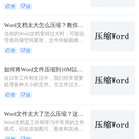
仅占用更多的存储空间，还可能导致
赞
踩
传输速度慢、分享不便等问题。为了
帮助您解决这一难题，那么如何压缩
word文档呢？本文将介绍两种有效的
Word文档太大怎么压缩？教你三招轻松压缩！
方法来压缩Word文档。
当你的Word文档变得过大时，可能会
导致存储空间紧张、文件传输困难等
问题。为了应对这些问题，可以采用
赞
踩
以下几种方法来压缩Word文档的大
小。那么文档太大怎么压缩呢？本文
将介绍三种有效的方法，并对每种方
如何将Word文件压缩到10M以内？介绍三个高效的方法！
法进行简要分析。
在日常工作和生活中，我们经常需要
处理各种大小的文件。当文件过大
时，不仅占用存储空间，还会影响传
赞
踩
输速度。因此，将文件压缩到合适的
大小显得尤为重要。那么如何将文件
压缩到10M以内呢？本文将介绍三种
Word文件太大了怎么压缩？这四个快速方法值得试试！
将文件压缩到10M以内的方法。
Word文档是工作和学习中常用的文件
格式，但在添加图片、图表和其他媒
体元素后，文件大小可能会迅速增