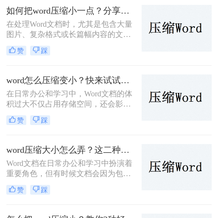
的方法，帮助用户轻松优化Word文
如何把word压缩小一点？分享二种好操作的压缩方法！
档。
在处理Word文档时，尤其是包含大量
图片、复杂格式或长篇幅内容的文
档，文件体积可能会变得相当庞大。
赞
踩
这不仅会占用大量存储空间，还会影
响文档的传输速度和共享效率。因
此，将Word文档压缩至更小体积显得
word怎么压缩变小？快来试试这些压缩方法！
尤为重要。那么如何把word压缩小一
在日常办公和学习中，Word文档的体
点呢？本文将介绍两种压缩Word文档
积过大不仅占用存储空间，还会影响
的方法。
传输速度。那么word怎么压缩变小
赞
踩
呢？为了帮助您有效地减小Word文档
的大小，本文将介绍三种常见的压缩
方法。
word压缩大小怎么弄？这二种压缩方法很实用！
Word文档在日常办公和学习中扮演着
重要角色，但有时候文档会因为包含
大量图片、复杂的格式或嵌入对象而
赞
踩
变得庞大，这不仅会占用大量存储空
间，还会影响文件的传输速度和打开
速度。因此，压缩Word文档大小成为