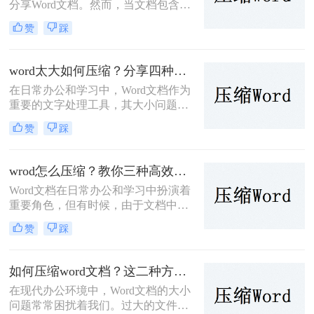
分享Word文档。然而，当文档包含大
量图片、表格或其他元素时，其体积
赞
踩
可能会变得非常大，这不仅占用了存
储空间，也影响了文件的传输效率。
那么word文档怎么压缩到100k呢？本
word太大如何压缩？分享四种轻松压缩方法！
文将介绍三种有效的方法来帮助您将
在日常办公和学习中，Word文档作为
Word文档压缩至100K以下。
重要的文字处理工具，其大小问题时
常困扰着我们。过大的Word文件不仅
赞
踩
占用存储空间，还影响文件传输速度
和编辑效率。那么word太大如何压缩
呢？本文将介绍四种有效的Word文件
wrod怎么压缩？教你三种高效压缩方法！
压缩方法，帮助您轻松应对Word文件
Word文档在日常办公和学习中扮演着
过大的问题。
重要角色，但有时候，由于文档中包
含大量的图片、表格或其他媒体内
赞
踩
容，导致其体积过大，不便于存储、
传输或分享。为了解决wrod怎么压缩
问题，我们需要对Word文档进行压
如何压缩word文档？这二种方法可以轻松完成压缩！
缩。本文将介绍三种Word文档压缩方
在现代办公环境中，Word文档的大小
法。
问题常常困扰着我们。过大的文件不