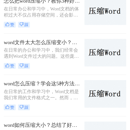
怎么把word压缩小？教你3种好用的压缩方法！
一项必要的任务。那么word压缩大小
在日常办公和学习中，Word文档的体
怎么弄呢？本文将介绍两种压缩Word
积过大不仅占用存储空间，还会影响
文档大小的方法。
传输速度。为了帮助您有效地减小
赞
踩
Word文档的大小，那么怎么把word压
缩小呢？本文将介绍三种常见的压缩
方法。
word文件太大怎么压缩变小？值得尝试的四种压缩方法介绍！
在日常的办公和学习中，我们经常会
遇到Word文件过大的问题。这些庞大
的文件不仅占据了大量的存储空间，
赞
踩
而且在网络传输和共享时也会变得非
常不便。因此，学会word文件太大怎
么压缩变小变得尤为重要。本文将为
word怎么压缩？学会这5种方法轻松完成压缩！
您介绍几种简单实用的方法，帮助您
在日常的工作和学习中，Word文档是
轻松解决Word文件过大的问题。
我们常用的文件格式之一。然而，随
着文档内容的增加，Word文件的大小
赞
踩
也可能会逐渐增大，这不仅会占用更
多的存储空间，还会在传输文件时降
低效率。因此，学会Word怎么压缩变
word如何压缩大小？总结了好几种压缩方法！
得尤为重要。本文将详细介绍几种压