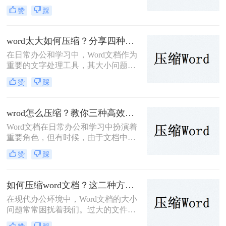
量图片、表格或其他元素时，其体积
赞
踩
可能会变得非常大，这不仅占用了存
储空间，也影响了文件的传输效率。
那么word文档怎么压缩到100k呢？本
word太大如何压缩？分享四种轻松压缩方法！
文将介绍三种有效的方法来帮助您将
在日常办公和学习中，Word文档作为
Word文档压缩至100K以下。
重要的文字处理工具，其大小问题时
常困扰着我们。过大的Word文件不仅
赞
踩
占用存储空间，还影响文件传输速度
和编辑效率。那么word太大如何压缩
呢？本文将介绍四种有效的Word文件
wrod怎么压缩？教你三种高效压缩方法！
压缩方法，帮助您轻松应对Word文件
Word文档在日常办公和学习中扮演着
过大的问题。
重要角色，但有时候，由于文档中包
含大量的图片、表格或其他媒体内
赞
踩
容，导致其体积过大，不便于存储、
传输或分享。为了解决wrod怎么压缩
问题，我们需要对Word文档进行压
如何压缩word文档？这二种方法可以轻松完成压缩！
缩。本文将介绍三种Word文档压缩方
在现代办公环境中，Word文档的大小
法。
问题常常困扰着我们。过大的文件不
仅占用更多的存储空间，还可能导致