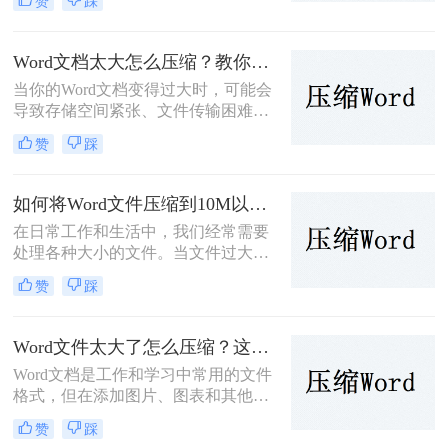
赞
踩
传输速度慢、分享不便等问题。为了
帮助您解决这一难题，那么如何压缩
word文档呢？本文将介绍两种有效的
Word文档太大怎么压缩？教你三招轻松压缩！
方法来压缩Word文档。
当你的Word文档变得过大时，可能会
导致存储空间紧张、文件传输困难等
问题。为了应对这些问题，可以采用
赞
踩
以下几种方法来压缩Word文档的大
小。那么文档太大怎么压缩呢？本文
将介绍三种有效的方法，并对每种方
如何将Word文件压缩到10M以内？介绍三个高效的方法！
法进行简要分析。
在日常工作和生活中，我们经常需要
处理各种大小的文件。当文件过大
时，不仅占用存储空间，还会影响传
赞
踩
输速度。因此，将文件压缩到合适的
大小显得尤为重要。那么如何将文件
压缩到10M以内呢？本文将介绍三种
Word文件太大了怎么压缩？这四个快速方法值得试试！
将文件压缩到10M以内的方法。
Word文档是工作和学习中常用的文件
格式，但在添加图片、图表和其他媒
体元素后，文件大小可能会迅速增
赞
踩
加。大型Word文件不仅占用存储空