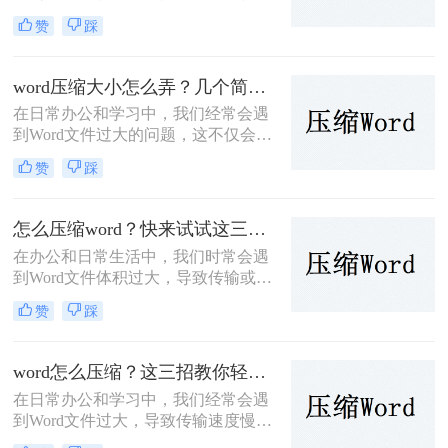
占用宝贵的存储空间，而且在传输或
赞
踩
共享时也显得尤为不便。那么word文
档压缩怎么弄呢？本文将为大家详细
介绍几种Word文档压缩的方法，帮助
word压缩大小怎么弄？几个简单实用方法！
大家轻松解决这一问题。
在日常办公和学习中，我们经常会遇
到Word文件过大的问题，这不仅会占
用大量的存储空间，还会在文件传输
赞
踩
和共享时带来诸多不便。因此，掌握
word压缩大小怎么弄的方法显得尤为
重要。本文将详细介绍Word文件压缩
怎么压缩word？快来试试这三个方法！
的步骤和注意事项，帮助大家轻松解
在办公和日常生活中，我们时常会遇
决Word文件过大的问题。
到Word文件体积过大，导致传输或存
储不便的问题。那么怎么压缩Word
赞
踩
呢？针对这一问题，本文将介绍三种
有效的Word文件压缩方法，帮助大家
轻松减小文件大小。
word怎么压缩？这三招教你轻松压缩！
在日常办公和学习中，我们经常会遇
到Word文件过大，导致传输速度慢、
存储空间不足等问题。那么Word怎么