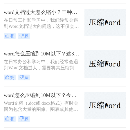
间，而且在分享和传输时也会变得不
便。幸运的是，有多种方法可以压缩
word文档过大怎么缩小？三种值得收藏的压缩方法推荐给大家！
Word文件，减小其大小。那么Word文
在日常工作和学习中，我们经常会遇
件太大了怎么压缩呢？本文将介绍几
到Word文档过大的问题，这不仅会占
种实用的压缩方法。
用大量的存储空间，而且在传输和共
赞
踩
享时也会带来诸多不便。那么word文
档过大怎么缩小呢？下面，我将详细
介绍几种方法来帮助你缩小Word文档
word怎么压缩到10M以下？这3个方法教你word压缩文件大小
的大小。
在日常办公和学习中，我们经常会遇
到Word文档过大，需要将其压缩到特
定大小以下的情况，比如10M。过大
赞
踩
的Word文档不仅占用存储空间，而且
在传输和分享时也可能造成不便。那
么Word怎么压缩到10M以下呢？下
word怎么压缩到10M以下？今天分享4个压缩方法！
面，我们将介绍几种简单有效的方法
Word文档（.doc或.docx格式）有时会
来压缩Word文档到10M以下。
因为包含大量的图像、图表或其他多
媒体元素而变得非常大。为了便于通
赞
踩
过电子邮件发送或节省存储空间，您
可能需要减小Word文档的大小。那么