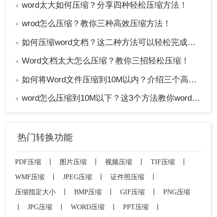
word太大如何压缩？分享四种轻松压缩方法！
●
wrod怎么压缩？教你三种高效压缩方法！
●
如何压缩word文档？这二种方法可以轻松完成压缩！
●
Word文档太大怎么压缩？教你三招轻松压缩！
●
如何将Word文件压缩到10M以内？介绍三个高效的方法！
●
word怎么压缩到10M以下？这3个方法教你word压缩文件大小
●
热门转换功能
PDF压缩
丨
图片压缩
丨
视频压缩
丨
TIF压缩
丨
WMF压缩
丨
JPEG压缩
丨
证件照压缩
丨
压缩指定大小
丨
BMP压缩
丨
GIF压缩
丨
PNG压缩
丨
JPG压缩
丨
WORD压缩
丨
PPT压缩
丨