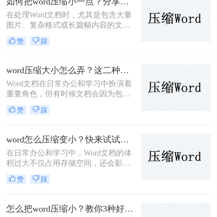
如何把word压缩小一点？分享二种好操作的压缩方法！
档。
在处理Word文档时，尤其是包含大量
图片、复杂格式或长篇幅内容的文
档，文件体积可能会变得相当庞大。
赞
踩
这不仅会占用大量存储空间，还会影
响文档的传输速度和共享效率。因
此，将Word文档压缩至更小体积显得
word压缩大小怎么弄？这二种压缩方法很实用！
尤为重要。那么如何把word压缩小一
Word文档在日常办公和学习中扮演着
点呢？本文将介绍两种压缩Word文档
重要角色，但有时候文档会因为包含
的方法。
大量图片、复杂的格式或嵌入对象而
赞
踩
变得庞大，这不仅会占用大量存储空
间，还会影响文件的传输速度和打开
速度。因此，压缩Word文档大小成为
word怎么压缩变小？快来试试这些压缩方法！
一项必要的任务。那么word压缩大小
在日常办公和学习中，Word文档的体
怎么弄呢？本文将介绍两种压缩Word
积过大不仅占用存储空间，还会影响
文档大小的方法。
传输速度。那么word怎么压缩变小
赞
踩
呢？为了帮助您有效地减小Word文档
的大小，本文将介绍三种常见的压缩
方法。
怎么把word压缩小？教你3种好用的压缩方法！