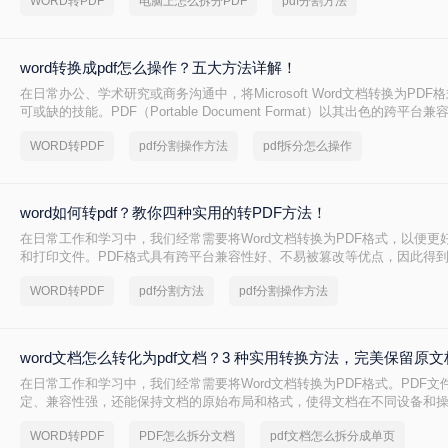
WORD转PDF
电脑上怎么拆分PDF
pdf分割方法
word转换成pdf怎么操作？五大方法详解！
在日常办公、学术研究或商务沟通中，将Microsoft Word文档转换为PD
可或缺的技能。PDF（Portable Document Format）以其出色的跨平
以及安全性，成为文件分发和归档的首选格式。无论是提交简历、发布报
WORD转PDF
pdf分割操作方法
pdf拆分怎么操作
一个高质量的PDF文件能确保在任何设备上呈现的效果都与您的初衷一致。尽
PDF看似简单，但其中却隐藏着许多影响最终效果的细节
word如何转pdf？教你四种实用的转PDF方法！
在日常工作和学习中，我们经常需要将Word文档转换为PDF格式，以便更
和打印文件。PDF格式具有跨平台兼容性好、不易被篡改等优点，因此得
么Word如何转PDF呢？本文将介绍四种实用的Word转PDF的方法，帮助
WORD转PDF
pdf分割方法
pdf分割操作方法
格式的转换。
word文档怎么转化为pdf文档？3 种实用转换方法，完美保留原
在日常工作和学习中，我们经常需要将Word文档转换为PDF格式。PDF文
定、兼容性强，还能保持文档的原始布局和格式，使得文档在不同设备和
持一致的显示效果。本文将详细介绍word文档怎么转化为pdf文档，并给
WORD转PDF
PDF怎么拆分文档
pdf文档怎么拆分成单页
骤。