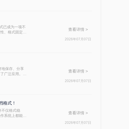
F格式已成为一项不
查看详情 >
台兼容性、格式固定性
告还是共享论文，
2026年07月07日
管Word转
好地保存、分享
查看详情 >
到了广泛应用。那
读者轻松实现文档
2026年07月07日
文档格式！
件不仅格式稳
查看详情 >
操作系统上都能保
出多种方法及其步
2026年07月07日