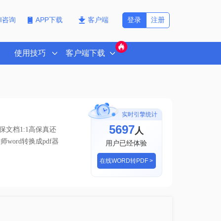
登录
注册
PI咨询
APP下载
客户端
使用技巧
客户端下载
实时引擎统计
5697
人
文档1:1高保真还
师word转换成pdf器
用户已经体验
在线WORD转PDF >