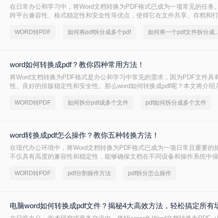
在日常办公和学习中，将Word文档转换为PDF格式已成为一项常见的任务。
跨平台兼容性、格式稳定性和安全性等优点，使得它在文件共享、存档和
著优势。那么如何将word转换成pdf呢？本文将介绍三种将Word转换成PD
WORD转PDF
如何将pdf拆分成多个pdf
如何将一个pdf文
word如何转换成pdf？教你四种常用方法！
将Word文档转换为PDF格式是办公和学习中常见的需求，因为PDF文件具
性、良好的排版稳定性和安全性。那么word如何转换成pdf呢？本文将介
方法及其优缺点分析。
WORD转PDF
如何拆分pdf成多个文件
pdf如何拆分成多个文件
word转换成pdf怎么操作？教你五种转换方法！
在现代办公环境中，将Word文档转换为PDF格式已成为一项日常且重要的操
不仅具有高度的兼容性和稳定性，能够确保文档在不同设备和操作系统中
布局，还方便分享、分发，并能有效防止文档内容被篡改。那么word转换成
WORD转PDF
pdf分割操作方法
pdf拆分怎么操作
呢？下面将详细介绍几种将Word转换成PDF的方法。
电脑word如何转换成pdf文件？揭秘4大高效方法，轻松搞定所有