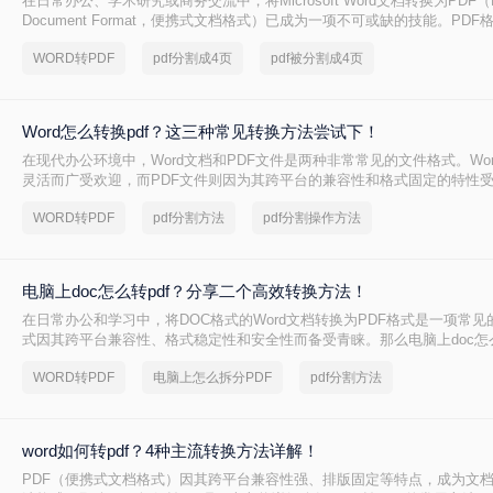
在日常办公、学术研究或商务交流中，将Microsoft Word文档转换为PDF（Por
Document Format，便携式文档格式）已成为一项不可或缺的技能。PD
平台一致性、出色的安全性以及固定的排版布局，赢得了全球用户的信赖
WORD转PDF
pdf分割成4页
pdf被分割成4页
报告、发送商业合同，还是分享个人简历，PDF都能确保接收方看到的内
完全一致。那么电脑word如何转换成pdf文件呢？
Word怎么转换pdf？这三种常见转换方法尝试下！
在现代办公环境中，Word文档和PDF文件是两种非常常见的文件格式。Wo
灵活而广受欢迎，而PDF文件则因为其跨平台的兼容性和格式固定的特性
将Word文档转换为PDF格式是一项常见需求。那么Word怎么转换pdf呢
WORD转PDF
pdf分割方法
pdf分割操作方法
用的Word转PDF的方法。
电脑上doc怎么转pdf？分享二个高效转换方法！
在日常办公和学习中，将DOC格式的Word文档转换为PDF格式是一项常见
式因其跨平台兼容性、格式稳定性和安全性而备受青睐。那么电脑上doc怎么
将介绍两种将DOC转换为PDF的方法。
WORD转PDF
电脑上怎么拆分PDF
pdf分割方法
word如何转pdf？4种主流转换方法详解！
PDF（便携式文档格式）因其跨平台兼容性强、排版固定等特点，成为文