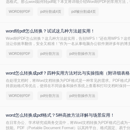
选格式。那么word如何转pdf呢？本文将详细介绍Word转PDF的常用方法
转换任务。
WORD转PDF
pdf分割成4页
pdf被分割成4页
word转pdf怎么转换？试试这几种方法超实用！
Word转PDF怎么转换？这几种方法超实用，告别WPS！“还在用WPS？这些W
法让你效率翻倍，安全又精准！”作为一名从事电脑办公软件测评多年的博
职场朋友问到一个问题：Word转PDF怎么转换才能既高效又可靠？尤其是
WORD转PDF
pdf分割方法
pdf分割操作方法
告、合同或技术文档时，大家总担心格式错乱、操作繁琐或数据泄露。今
年经验，分享几种常用方法（排除WPS），帮你轻松解决这一
word怎么转换成pdf？四种实用方法对比与实操指南（附详细表
在处理文档时，将Word文档转换为PDF格式是一种常见的需求。PDF格式
持原始格式等优点，使得在不同设备和操作系统上查看和打印文档时保持一致
怎么转换成pdf呢？本文将介绍四种将Word文档转换为PDF的方法，以满
WORD转PDF
pdf分割方法
pdf分割操作方法
求。
word怎么转换成pdf格式？5种高效方法详解与场景应用！
在日常办公、学术研究或商务交流中，将Word文档转换为PDF格式已成为
技能。PDF（Portable Document Format）以其跨平台、格式固定、