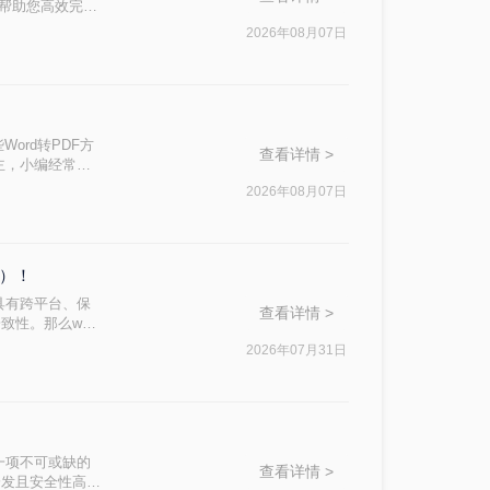
，帮助您高效完成
2026年08月07日
ord转PDF方
查看详情 >
主，小编经常被
在处理重要报
2026年08月07日
天，小编就结合多
格）！
具有跨平台、保
查看详情 >
性。那么word
足不同用户的需
2026年07月31日
一项不可或缺的
查看详情 >
易于分发且安全性高的