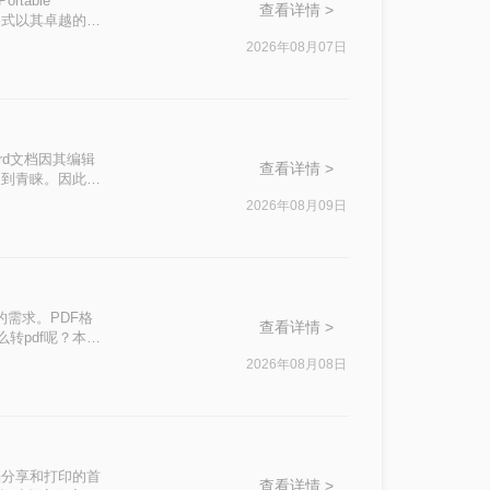
table
查看详情 >
F格式以其卓越的跨
。无论是提交论文
2026年08月07日
容与您精心设计的
rd文档因其编辑
查看详情 >
受到青睐。因此，
？本文将介绍三种常
2026年08月09日
的需求。PDF格
查看详情 >
转pdf呢？本文
2026年08月08日
档分享和打印的首
查看详情 >