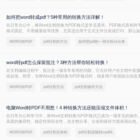
如何把word转成pdf？5种常用的转换方法详解！
在日常办公中，将Word文档转换为PDF格式是常见需求。PDF格式具有跨
格式固定、不易被篡改等优势，尤其适合用于正式文件分发或打印。那么如何
pdf呢？本文将介绍5种常用的转换方法，涵盖从免费工具到专业软件的多
WORD转PDF
pdf分割的方法
如何把pdf的一部分拆分出来
word转pdf怎么保留批注？3种方法帮你轻松转换！
在文档编辑过程中，批注是一项非常有用的功能，它允许用户在文档中直
或反馈。然而，当将Word文档转换为PDF格式时，很多用户发现批注信息
是一个令人头疼的问题，因为批注往往承载着重要的信息。那么，word转p
WORD转PDF
pdf分割方法
pdf分割操作方法
呢？本文将为您提供解决方案。
电脑Word转PDF不用愁！4 种转换方法还能压缩文件体积！
在日常办公和学习中，将Word文档转换为PDF格式已成为一项常见的操作。
高度的兼容性、稳定性和安全性，在文档分享、分发和保存方面表现出色。那
PDF怎么转呢？本文将介绍四种将Word转换为PDF的方法。
WORD转PDF
pdf分割后体积
pdf分割还能转cad吗