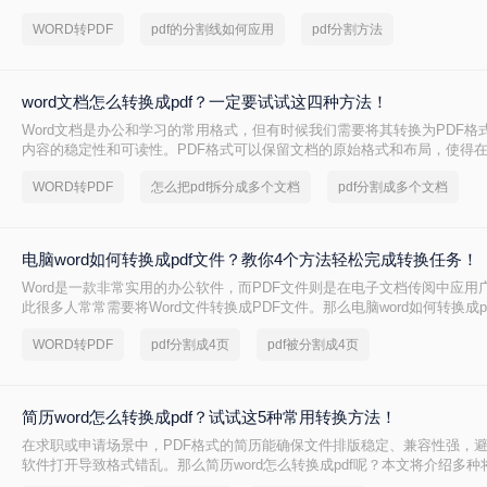
特点，成为文件归档、传阅和打印的首选格式。然而，许多用户仅知其一
WORD转PDF
pdf的分割线如何应用
pdf分割方法
在转换过程中遇到格式错乱、体积过大或无法编辑等问题。
word文档怎么转换成pdf？一定要试试这四种方法！
Word文档是办公和学习的常用格式，但有时候我们需要将其转换为PDF格
内容的稳定性和可读性。PDF格式可以保留文档的原始格式和布局，使得
上查看时都能保持一致性。那么word文档怎么转换成pdf呢？下面将介绍四种
WORD转PDF
怎么把pdf拆分成多个文档
pdf分割成多个文档
换成PDF的方法，帮助您轻松完成转换。
电脑word如何转换成pdf文件？教你4个方法轻松完成转换任务！
Word是一款非常实用的办公软件，而PDF文件则是在电子文档传阅中应用
此很多人常常需要将Word文件转换成PDF文件。那么电脑word如何转换成p
文中，我将为大家介绍四种简单的方法，帮助你快速将电脑上的Word文件转
WORD转PDF
pdf分割成4页
pdf被分割成4页
式。
简历word怎么转换成pdf？试试这5种常用转换方法！
在求职或申请场景中，PDF格式的简历能确保文件排版稳定、兼容性强，
软件打开导致格式错乱。那么简历word怎么转换成pdf呢？本文将介绍多种将
（.docx）转换为PDF的方法，帮助您高效完成转换并提升简历的专业性。