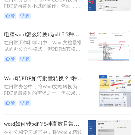
PDF是再常见不过的操作。然而，很
多用户都遇到过这样的困扰：明明在
赞
踩
Word里排版整齐的文档，转成PDF后
却出现文字错位、表格变形、图片跑
偏、页码丢失等问题。尤其是在提交
电脑word怎么转换成pdf？5种详细方法全解析！
重要报告、学术论文或投标文件时，
在日常工作和学习中，Word文档是常
排版错位不仅影响美观，更可能让专
见的办公文件格式，但PDF因其格式
业形象大打折扣。那么word转pdf排版
固定、兼容性好、安全性高等特点，
错位怎么办？本文结合多年办公实战
赞
踩
成为跨平台共享和打印的首选。那么
经验，整理出5种经过验证的有效方
电脑word怎么转换成pdf呢？本文将详
法，帮助您从根源上解决这一难题。
细介绍多种将电脑上的Word文档转换
Word转PDF如何批量转换？4种高效方法详解！
为PDF的方法，帮助您根据需求选择
在日常办公中，将Word文档转换为
最合适的方案。
PDF是最常见的需求之一。但如果你
手头有几十个甚至上百个Word文件需
赞
踩
要逐一转换，手动操作无疑会消耗大
量时间。那么，word转pdf如何批量转
换？本文将为你介绍4种经过验证的
word如何转pdf？5种高效且常用方法详解！
高效方法，涵盖办公软件自带功能、
专业转换工具、在线服务以及编程脚
在办公和学习场景中，将Word文档转