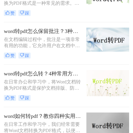
换为PDF格式是一种常见的需求。
PDF格式具有跨平台、不易被篡改和
赞
踩
保持原样展示等优点，因此广泛应用
于文件分享、打印和存档。那么电脑
上word文档转pdf怎么转呢？本文将介
word转pdf怎么保留批注？3种方法帮你轻松转换！
绍两种将Word文档转换为PDF的方
在文档编辑过程中，批注是一项非常
法。
有用的功能，它允许用户在文档中直
接添加注释、提醒或反馈。然而，当
赞
踩
将Word文档转换为PDF格式时，很多
用户发现批注信息丢失了。这确实是
一个令人头疼的问题，因为批注往往
word转pdf怎么转？4种常用方法详解！
承载着重要的信息。那么，word转pdf
在日常办公和学习中，将Word文档转
怎么保留批注呢？本文将为您提供解
换为PDF格式是保护文档排版、防止
决方案。
篡改的重要需求。那么word转pdf怎么
赞
踩
转呢？本文将介绍几种常用方法，帮
助您选择最适合的方式。
word如何转pdf？教你四种实用的转PDF方法！
在日常工作和学习中，我们经常需要
将Word文档转换为PDF格式，以便更