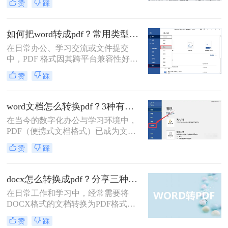
赞
踩
性，已成为文件分发和归档的首选格
式。而Microsoft Word作为最主流的文
档编辑工具，我们经常需要将其编辑
如何把word转成pdf？常用类型方法解析！
好的文档转换为PDF。无论是为了提
在日常办公、学习交流或文件提交
交作业、发送简历，还是发布报告，
中，PDF 格式因其跨平台兼容性好、
一个高质量的PDF转换至关重要。
格式不易被随意修改、体积相对可
赞
踩
控、安全性较高等特点，成为文件分
发和存档的首选格式。而 Microsoft
Word (.docx 或 .doc) 则是我们最常使
word文档怎么转换pdf？3种有效方法详解！
用的文档编辑工具。因此，将 Word
在当今的数字化办公与学习环境中，
文档高效、准确地转换为 PDF 就成了
PDF（便携式文档格式）已成为文件
必备技能。
分发、打印和归档的事实标准。它能
赞
踩
够完美保留原始文档的格式、字体和
布局，无论在哪台设备上打开，视觉
效果都完全一致。相比之下，Word文
docx怎么转换成pdf？分享三种常见转换方法！
档则可能因软件版本、字体缺失或设
在日常工作和学习中，经常需要将
置差异而出现排版错乱。因此，将
DOCX格式的文档转换为PDF格式，
Word文档转换为PDF是一项高频且至
以确保在不同设备和软件上的格式一
关重要的技能。那么word文档怎么转
赞
踩
致性。那么docx怎么转换成pdf呢？本
换pdf呢？