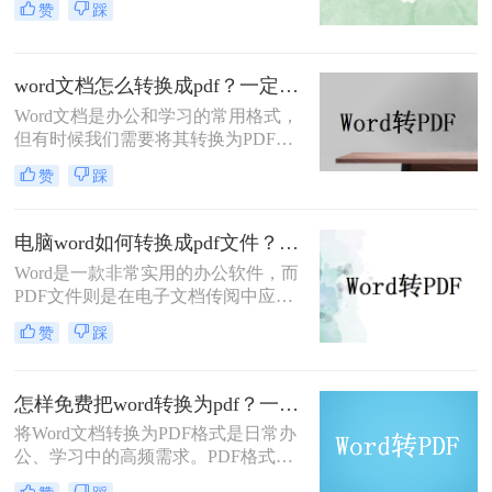
赞
踩
定性和安全性，在文档分享、分发和
保存方面表现出色。那么电脑word转
PDF怎么转呢？本文将介绍四种将
word文档怎么转换成pdf？一定要试试这四种方法！
Word转换为PDF的方法。
Word文档是办公和学习的常用格式，
但有时候我们需要将其转换为PDF格
式，以确保文档内容的稳定性和可读
赞
踩
性。PDF格式可以保留文档的原始格
式和布局，使得在不同设备和软件上
查看时都能保持一致性。那么word文
电脑word如何转换成pdf文件？教你4个方法轻松完成转换任务！
档怎么转换成pdf呢？下面将介绍四种
Word是一款非常实用的办公软件，而
将Word文档转换成PDF的方法，帮助
PDF文件则是在电子文档传阅中应用
您轻松完成转换。
广泛的格式，因此很多人常常需要将
赞
踩
Word文件转换成PDF文件。那么电脑
word如何转换成pdf文件呢？在本文
中，我将为大家介绍四种简单的方
怎样免费把word转换为pdf？一文掌握所有常用方法！
法，帮助你快速将电脑上的Word文件
将Word文档转换为PDF格式是日常办
转换成PDF格式。
公、学习中的高频需求。PDF格式能
确保文件内容在不同设备上显示一