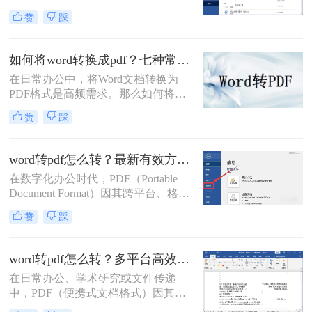
Format，便携式文档格式）因其卓越
流、安全且高效的转换方法。
赞
踩
的跨平台一致性、不易编辑的特性和
固定的排版格式，已成为文件分发的
首选。而Microsoft Word则是我们创作
如何将word转换成pdf？七种常用方法深度解析！
和编辑文档最常用的工具。因此，掌
在日常办公中，将Word文档转换为
握如何将Word文档完美地转换为
PDF格式是高频需求。那么如何将
PDF，是每个现代办公人士和学生的
word转换成pdf呢？本文综合七种主流
必备技能。
赞
踩
转换方式，助您根据实际需求选择最
优方案。
word转pdf怎么转？最新有效方法全解析！
在数字化办公时代，PDF（Portable
Document Format）因其跨平台、格式
固定、不易被编辑的特性，已成为文
赞
踩
档分发、归档和打印的首选格式。而
Microsoft Word则是我们创作和编辑内
容的主要工具。因此，将Word文档完
word转pdf怎么转？多平台高效转换方法详解！
美地转换为PDF，是一项几乎每个人
在日常办公、学术研究或文件传递
都会遇到的核心需求。
中，PDF（便携式文档格式）因其跨
平台、格式固定、不易被篡改的特