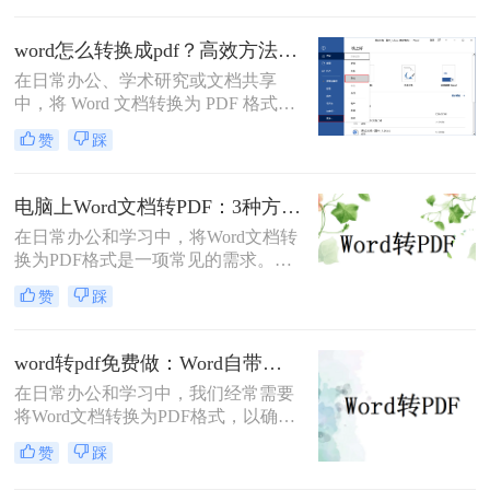
其跨平台、格式固定、易于分发且安
全性高的特点，成为文件归档、传阅
word怎么转换成pdf？高效方法与专业建议！
和打印的首选格式。然而，许多用户
在日常办公、学术研究或文档共享
仅知其一，不知其二，往往在转换过
中，将 Word 文档转换为 PDF 格式已
程中遇到格式错乱、体积过大或无法
成为刚需。PDF 格式的跨平台一致
编辑等问题。
赞
踩
性、防篡改特性和专业外观使其成为
文档分发的标准选择。那么word怎么
转换成pdf呢？本文将深入探讨多种高
电脑上Word文档转PDF：3种方法按文档复杂度选，公式多的别用在线工具！
效转换方法，涵盖不同场景需求，助
在日常办公和学习中，将Word文档转
您轻松实现完美转换。
换为PDF格式是一项常见的需求。
PDF格式因其跨平台兼容性、格式稳
赞
踩
定性和安全性而备受青睐。那么电脑
上word文档怎么转化为pdf格式呢？本
文将详细介绍三种将Word文档转换为
word转pdf免费做：Word自带导出和在线工具效果差在哪！
PDF的方法。
在日常办公和学习中，我们经常需要
将Word文档转换为PDF格式，以确保
文档的稳定性和兼容性，便于分享和
赞
踩
打印。那么word转pdf怎么转免费呢？
本文将介绍两种免费且实用的Word转