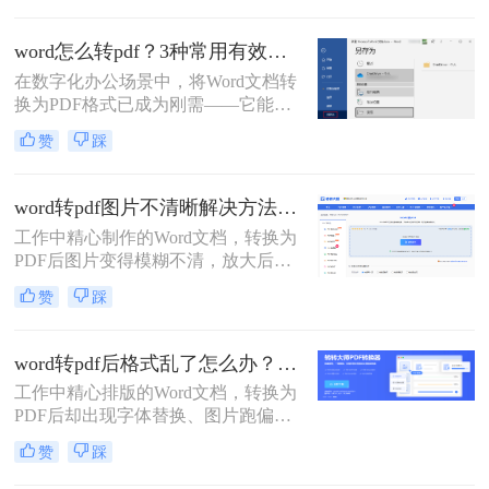
文将介绍三种常见的DOCX转PDF的
方法。
word怎么转pdf？3种常用有效方法！
在数字化办公场景中，将Word文档转
换为PDF格式已成为刚需——它能确
保文档格式稳定、防止篡改，同时便
赞
踩
于跨平台共享与打印。那么word怎么
转pdf呢？本文聚焦免费、高效、无广
告干扰的转换方案，精选3种被百度
word转pdf图片不清晰解决方法：5种高清转换方法（2026实测指南）
搜索收录率高的方法。每个步骤均经
工作中精心制作的Word文档，转换为
实测验证，附带操作图标指引，助你
PDF后图片变得模糊不清，放大后出
10分钟内搞定转换，避免踩坑！
现马赛克、细节丢失……这些"清晰
赞
踩
度灾难"不仅影响专业形象，更可能
导致重要图表、照片无法使用。别再
忍受模糊图片！本文直击痛点，提供
word转pdf后格式乱了怎么办？5种高效修复方法（2026实测指南）
可立即执行的word转pdf图片不清晰解
工作中精心排版的Word文档，转换为
决方法，助您10分钟内获得印刷级清
PDF后却出现字体替换、图片跑偏、
晰度！
表格错位、页数增多等"排版灾难"，
赞
踩
不仅影响专业形象，更可能因格式问
题导致重要文档被退回。别再反复重