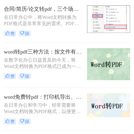
PDF方法。
合同/简历/论文转pdf，三个场景各自用什么方法快！
在日常办公中，将Word文档转换为
PDF格式是非常常见的需求。PDF文
件具有跨平台兼容性、保持文档格式
赞
踩
一致性和不可编辑性的特点，非常适
合用于分享和存档。那么如何把word
转换pdf呢？本文将介绍三种常用的方
word转pdf三种方法：按文件有没有图片和公式分开选！
法来实现这一转换。
在数字化办公日益普及的今天，将
Word文档转换为PDF格式已成为一项
基本且重要的技能。PDF格式因其跨
赞
踩
平台兼容性、格式稳定性和安全性，
成为许多正式场合的首选文档格式。
那么word转pdf怎么转呢？本文将介绍
word免费转pdf：打印机导出、Word自带、在线工具三选一！
三种将Word转换为PDF的方法。
在日常办公和学习中，经常需要将
Word文档转换为PDF格式，以便更好
地分享、打印或存档。那么word怎么
赞
踩
转换成pdf免费呢？本文将介绍三种免
费将Word转换成PDF的方法。