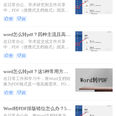
好的文档转换为PDF。
在日常办公、学术研究和文件共享
中，PDF（便携式文档格式）因其跨
平台、格式固定、不易被篡改的特
赞
踩
性，已成为文件分发的标准格式。而
Microsoft Word作为最主流的文档编辑
工具，将其内容完美转换为PDF，是
word怎么转pdf？四种主流且高效全解析！
几乎每个人都会遇到的需求。那么电
在日常办公、学术提交或文件共享
脑上word怎么转pdf呢？
中，PDF（便携式文档格式）因其卓
越的跨平台一致性、格式固定性和安
赞
踩
全性，已成为文件分发的首选格式。
而Microsoft Word作为最主流的文档编
辑工具，将其创作的文档转换为PDF
word怎么转pdf？这5种常用方法了解一下！
是一项高频且关键的操作。尽管操作
在日常工作和学习中，将Word文档转
看似简单，但不同的转换方法在效
换为PDF格式是一项高频需求。PDF
果、效率和应用场景上却大相径庭。
格式以其格式固定、兼容性强的特
那么word怎么转pdf呢？
赞
踩
点，成为文件共享和打印的首选。那
么word怎么转pdf呢？本文将详细介绍
Word转PDF的常用方法，帮助您高效
Word转PDF排版错位怎么办？5种有效方法彻底解决排版错位问题！
完成转换任务。
在日常办公中，将Word文档转换为