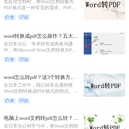
在处理文档时，将Word文档转换为
PDF格式是一种常见的需求。PDF格
式具有跨平台、保持原始格式等优
赞
踩
点，使得在不同设备和操作系统上查
看和打印文档时保持一致性。那么
word怎么转换成pdf呢？本文将介绍四
word转换成pdf怎么操作？五大方法详解！
种将Word文档转换为PDF的方法，以
在日常办公、学术研究或商务沟通
满足不同用户的需求。
中，将Microsoft Word文档转换为PDF
格式已成为一项不可或缺的技能。
赞
踩
PDF（Portable Document Format）以
其出色的跨平台兼容性、格式固定性
以及安全性，成为文件分发和归档的
word怎么转pdf？这3个转换方法赶紧收藏起来
首选格式。无论是提交简历、发布报
在日常工作中，我们经常会遇到将
告还是共享论文，一个高质量的PDF
Word文档转换成PDF格式的情况。
文件能确保在任何设备上呈现的效果
PDF格式不仅可以保留文档的格式和
都与您的初衷一致。尽管Word转PDF
赞
踩
布局，还可以保证文档在不同设备上
看似简单，但其中却隐藏着许多影响
的显示效果一致。本文将详细介绍
最终效果的细节
word怎么转PDF，以及一些常见的
电脑上word文档转pdf怎么转？教你二种实用转换方法！
Word转PDF问题。
在日常办公和学习中，将Word文档转