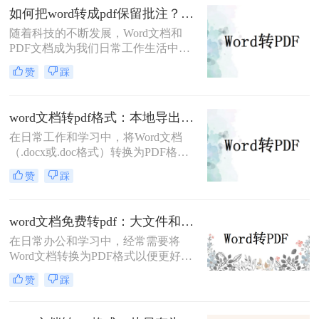
如何把word转成pdf保留批注？这三种方法建议收藏！
随着科技的不断发展，Word文档和
PDF文档成为我们日常工作生活中经
常遇到的文件格式。在某些情况下，
赞
踩
我们需要将Word文档转换为PDF格
式，并且希望保留原有文档中的批注
内容。那么，如何把word转成pdf保留
word文档转pdf格式：本地导出和在线工具怎么选！
批注呢？本文将介绍三种简单有效的
在日常工作和学习中，将Word文档
方法来帮助您将Word文档转成PDF并
（.docx或.doc格式）转换为PDF格式
保留批注。
是一项常见的需求。PDF文件因其跨
赞
踩
平台兼容性、保持文档格式不变以及
易于分享和打印的特点而备受欢迎。
那么word文档怎么转换成pdf格式​呢？
word文档免费转pdf：大文件和小文件别用同一个方法！
本文将详细介绍两种将Word文档转换
在日常办公和学习中，经常需要将
成PDF格式的方法。
Word文档转换为PDF格式以便更好地
分享、打印或存档。PDF格式具有跨
赞
踩
平台兼容性好、文件保护性强、打印
效果一致等优点，因此被广泛应用于
文件分享。那么word文档如何免费转