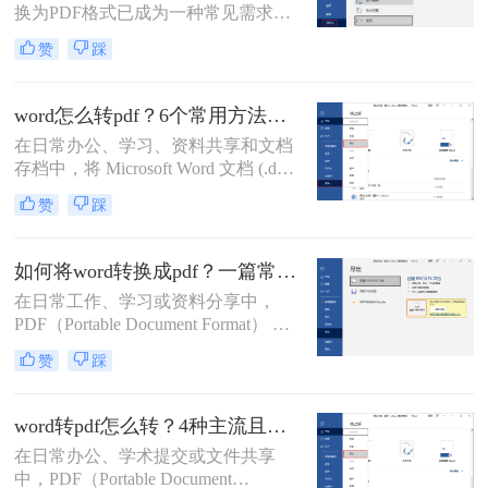
本。每个方法都包含完整操作步骤、
换为PDF格式已成为一种常见需求。
优缺点分析和注意事项，帮助你根据
PDF格式因其兼容性强、排版稳定、
赞
踩
实际需求选择最合适的方案。
安全性高等特点，能够有效避免因设
备差异或软件版本不兼容导致的格式
错乱问题。那么word如何转pdf呢？本
word怎么转pdf？6个常用方法详解！
文将详细介绍5种高效且常用的Word
在日常办公、学习、资料共享和文档
转PDF方法，帮助用户根据实际需求
存档中，将 Microsoft Word 文档 (.doc,
选择最合适的方式。
.docx) 转换为 PDF (Portable Document
赞
踩
Format) 格式是一项非常普遍且重要的
需求。PDF 格式以其跨平台兼容性
强、排版固定、易于打印、文件大小
如何将word转换成pdf？一篇常用方法详解！
相对可控以及良好的安全性而广受欢
在日常工作、学习或资料分享中，
迎。那么word怎么转pdf呢？本文将详
PDF（Portable Document Format） 因
细介绍几种最常用、最便捷的 Word
其格式固定、兼容性强、易于打印和
转 PDF 方法，帮助你轻松应对各种转
赞
踩
加密等优点，成为文件传输和存档的
换场景。
首选格式。而 Microsoft Word（.docx
或 .doc） 则是我们编辑文档的主要工
word转pdf怎么转？4种主流且高效方法详解！
具。将 Word 转换成 PDF 是一项非常
在日常办公、学术提交或文件共享
高频且实用的操作。那么如何将word
中，PDF（Portable Document
转换成pdf呢？本文将详细介绍几种主