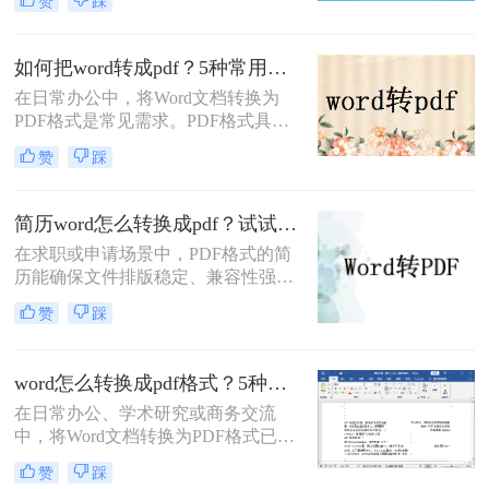
赞
踩
致，且不易被篡改。那么怎样免费把
word转换为pdf呢？本文将全面解析5
种免费转换方法，助你高效完成转
如何把word转成pdf？5种常用的转换方法详解！
换。
在日常办公中，将Word文档转换为
PDF格式是常见需求。PDF格式具有
跨平台兼容性强、格式固定、不易被
赞
踩
篡改等优势，尤其适合用于正式文件
分发或打印。那么如何把word转成pdf
呢？本文将介绍5种常用的转换方
简历word怎么转换成pdf？试试这5种常用转换方法！
法，涵盖从免费工具到专业软件的多
在求职或申请场景中，PDF格式的简
种选择。
历能确保文件排版稳定、兼容性强，
避免因不同设备或软件打开导致格式
赞
踩
错乱。那么简历word怎么转换成pdf
呢？本文将介绍多种将Word简历
（.docx）转换为PDF的方法，帮助您
word怎么转换成pdf格式？5种高效方法详解与场景应用！
高效完成转换并提升简历的专业性。
在日常办公、学术研究或商务交流
中，将Word文档转换为PDF格式已成
为一项不可或缺的技能。
赞
踩
PDF（Portable Document Format）以