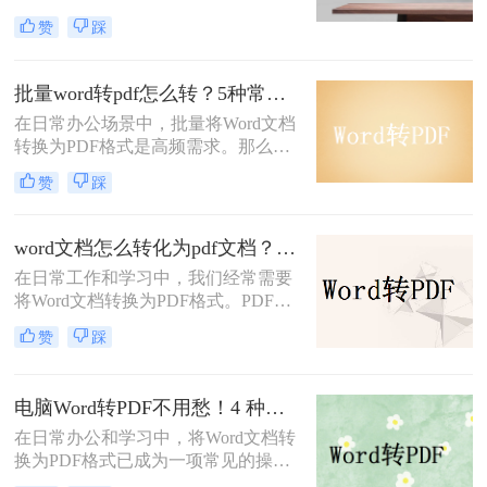
好地保存、分享和打印文件。PDF格
赞
踩
式具有跨平台兼容性好、不易被篡改
等优点，因此得到了广泛应用。那么
Word如何转PDF呢？本文将介绍四种
批量word转pdf怎么转？5种常用方法详解！
实用的Word转PDF的方法，帮助读者
在日常办公场景中，批量将Word文档
轻松实现文档格式的转换。
转换为PDF格式是高频需求。那么批
量word转pdf怎么转呢？本文从四种主
赞
踩
流转换方案，适合不同场景和用户需
求。
word文档怎么转化为pdf文档？3 种实用转换方法，完美保留原文档格式！
在日常工作和学习中，我们经常需要
将Word文档转换为PDF格式。PDF文
件不仅格式稳定、兼容性强，还能保
赞
踩
持文档的原始布局和格式，使得文档
在不同设备和操作系统上都能保持一
致的显示效果。本文将详细介绍word
电脑Word转PDF不用愁！4 种转换方法还能压缩文件体积！
文档怎么转化为pdf文档，并给出多种
在日常办公和学习中，将Word文档转
方法及其步骤。
换为PDF格式已成为一项常见的操
作。PDF格式以其高度的兼容性、稳