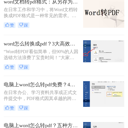
word文档转pdf格式：从另存为到在线工具，三种路径各有取舍！
换成pdf呢？本文将详细介绍几种常用
在日常工作和学习中，将Word文档转
的方法来实现这一目标。
换成PDF格式是一种常见的需求。
PDF格式不仅能够保持文档的原貌，
赞
踩
确保在不同平台和设备上呈现一致的
效果，还能防止他人随意修改内容。
那么如何将word文档转换成pdf格式
word怎么转换成pdf？3大高效方法详解，职场人必备技能！
呢？本文将介绍三种高效且易于操作
“Word转PDF看似简单，但90%的人因
的Word文档转换成PDF的方法，帮助
选错方法浪费了宝贵时间！”大家
读者轻松应对这一需求。
好，我是小编——一位深耕电脑办公
赞
踩
软件测评多年的IT博主。在日常工作
中，我常收到读者反馈：“文档转换
后格式错乱，还得手动调整，太折腾
电脑上word怎么转pdf免费？4种高效的方法详解！
了！”尤其对于职场办公人群和自媒
在日常办公、学习资料共享或正式文
体创作者而言，Word转PDF的需求高
件提交中，PDF格式因其卓越的跨平
频且关键：报告提交、合同归档、内
台兼容性、固定的排版格式以及良好
容分发……任何格式失误都可能导致
赞
踩
的安全性，几乎成为了标准文件格
专业形象受损。
式。而Microsoft Word作为最主流的文
档编辑工具，我们经常需要将其编辑
电脑上word怎么转pdf？五种方法详解！