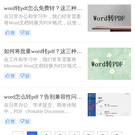
转！那么word转pdf后格式乱了怎么办
word转pdf怎么免费转？这三种方法很好用！
呢？本文直击痛点，提供可立即执行
在日常办公和学习中，我们经常需要
的修复方案，助您10分钟内恢复完美
将Word文档转换为PDF格式，以便在
排版！
不同设备和平台上保持一致的排版和
赞
踩
可读性。虽然市面上有很多专业的
PDF转换软件，但一些用户可能希望
寻找免费的方法来实现Word转PDF。
如何将批量word转pdf？这三种方法都可以实现批量转换
那么word转pdf怎么免费转呢？下面，
在工作和学习中，我们常常需要将
我们将介绍几种免费转换Word为PDF
Microsoft Word文档转换为PDF格式，
的方法。
以确保文档的布局和格式在任何设备
赞
踩
上都能保持一致。手动逐个转换多个
Word文档不仅耗时，而且效率低下。
那么如何将批量word转pdf呢？本文将
word怎么转pdf？告别兼容性问题，高效实现格式固化！
向您介绍几种批量将Word文档转换为
PDF的有效方法，帮助您节省时间，
在日常办公、学术提交、商务传阅
提高工作效率。
中，PDF（Portable Document
Format）因其跨平台、格式固定、不
赞
踩
易被编辑的特性，已成为文档分发的
国际标准格式。而Microsoft Word则是