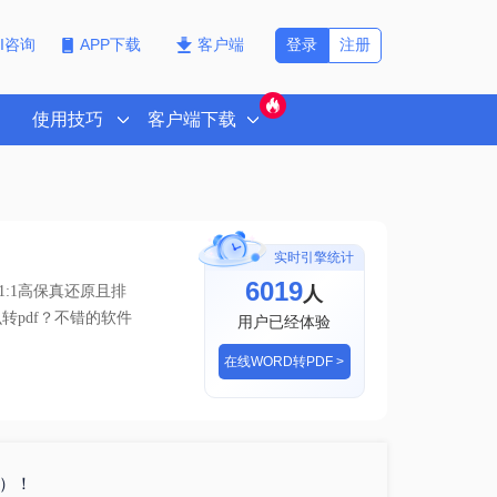
登录
注册
PI咨询
APP下载
客户端
使用技巧
客户端下载
实时引擎统计
6020
人
:1高保真还原且排
么转pdf？不错的软件
用户已经体验
在线WORD转PDF >
格）！