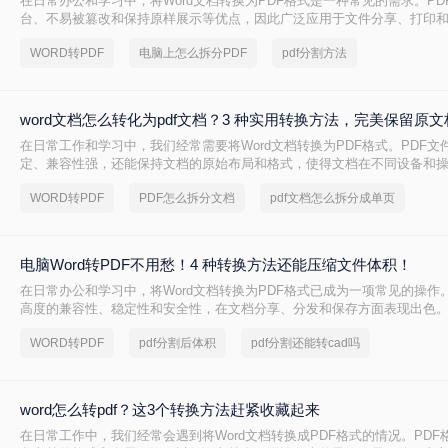
在日常办公和学习中，将Word文档转换为PDF格式是一种常见的需求。PD
台、不易被篡改和保持原样展示等优点，因此广泛应用于文件分享、打印
上word文档转pdf怎么转呢？本文将介绍两种将Word文档转换为PDF的方法
WORD转PDF
电脑上怎么拆分PDF
pdf分割方法
word文档怎么转化为pdf文档？3 种实用转换方法，完美保留原
在日常工作和学习中，我们经常需要将Word文档转换为PDF格式。PDF文
定、兼容性强，还能保持文档的原始布局和格式，使得文档在不同设备和
持一致的显示效果。本文将详细介绍word文档怎么转化为pdf文档，并给
WORD转PDF
PDF怎么拆分文档
pdf文档怎么拆分成单页
骤。
电脑Word转PDF不用愁！4 种转换方法还能压缩文件体积！
在日常办公和学习中，将Word文档转换为PDF格式已成为一项常见的操作。
高度的兼容性、稳定性和安全性，在文档分享、分发和保存方面表现出色。那
PDF怎么转呢？本文将介绍四种将Word转换为PDF的方法。
WORD转PDF
pdf分割后体积
pdf分割还能转cad吗
word怎么转pdf？这3个转换方法赶紧收藏起来
在日常工作中，我们经常会遇到将Word文档转换成PDF格式的情况。PDF