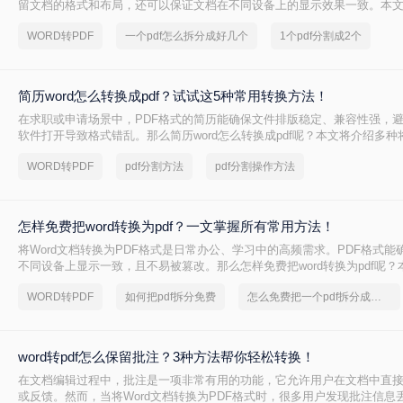
留文档的格式和布局，还可以保证文档在不同设备上的显示效果一致。本文将
怎么转PDF，以及一些常见的Word转PDF问题。
WORD转PDF
一个pdf怎么拆分成好几个
1个pdf分割成2个
简历word怎么转换成pdf？试试这5种常用转换方法！
在求职或申请场景中，PDF格式的简历能确保文件排版稳定、兼容性强，
软件打开导致格式错乱。那么简历word怎么转换成pdf呢？本文将介绍多种将
（.docx）转换为PDF的方法，帮助您高效完成转换并提升简历的专业性。
WORD转PDF
pdf分割方法
pdf分割操作方法
怎样免费把word转换为pdf？一文掌握所有常用方法！
将Word文档转换为PDF格式是日常办公、学习中的高频需求。PDF格式能
不同设备上显示一致，且不易被篡改。那么怎样免费把word转换为pdf呢？
种免费转换方法，助你高效完成转换。
WORD转PDF
如何把pdf拆分免费
怎么免费把一个pdf拆分成多个
word转pdf怎么保留批注？3种方法帮你轻松转换！
在文档编辑过程中，批注是一项非常有用的功能，它允许用户在文档中直
或反馈。然而，当将Word文档转换为PDF格式时，很多用户发现批注信息