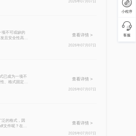
2026年07月07日
小程序
一项不可或缺的
查看详情 >
客服
易于分发且安全性高的
，不知其二，往往
2026年07月07日
F格式已成为一项不
查看详情 >
台兼容性、格式固定性
告还是共享论文，
2026年07月07日
管Word转
广泛的格式，因
查看详情 >
df文件呢？在本
换成PDF格
2026年07月07日