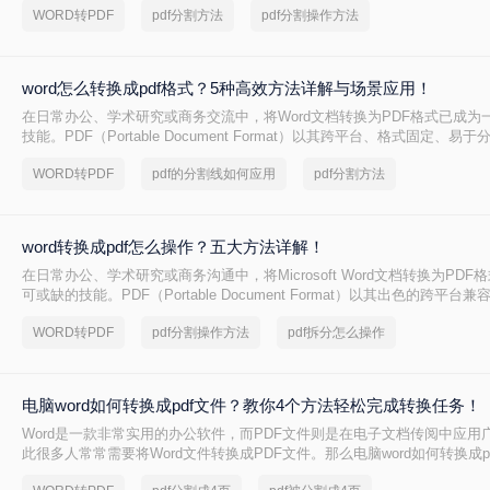
WORD转PDF
pdf分割方法
pdf分割操作方法
格式的转换。
word怎么转换成pdf格式？5种高效方法详解与场景应用！
在日常办公、学术研究或商务交流中，将Word文档转换为PDF格式已成为
技能。PDF（Portable Document Format）以其跨平台、格式固定、
特点，成为文件归档、传阅和打印的首选格式。然而，许多用户仅知其一
WORD转PDF
pdf的分割线如何应用
pdf分割方法
在转换过程中遇到格式错乱、体积过大或无法编辑等问题。
word转换成pdf怎么操作？五大方法详解！
在日常办公、学术研究或商务沟通中，将Microsoft Word文档转换为PD
可或缺的技能。PDF（Portable Document Format）以其出色的跨平
以及安全性，成为文件分发和归档的首选格式。无论是提交简历、发布报
WORD转PDF
pdf分割操作方法
pdf拆分怎么操作
一个高质量的PDF文件能确保在任何设备上呈现的效果都与您的初衷一致。尽
PDF看似简单，但其中却隐藏着许多影响最终效果的细节
电脑word如何转换成pdf文件？教你4个方法轻松完成转换任务！
Word是一款非常实用的办公软件，而PDF文件则是在电子文档传阅中应用
此很多人常常需要将Word文件转换成PDF文件。那么电脑word如何转换成p
文中，我将为大家介绍四种简单的方法，帮助你快速将电脑上的Word文件转