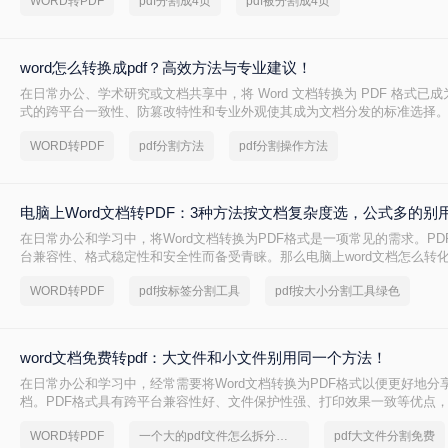
WORD转PDF
pdf分割成4页
pdf被分割成4页
式。
word怎么转换成pdf？高效方法与专业建议！
在日常办公、学术研究或文档共享中，将 Word 文档转换为 PDF 格式已成
式的跨平台一致性、防篡改特性和专业外观使其成为文档分发的标准选择。那
换成pdf呢？本文将深入探讨多种高效转换方法，涵盖不同场景需求，助您
WORD转PDF
pdf分割方法
pdf分割操作方法
换。
电脑上Word文档转PDF：3种方法按文档复杂度选，公式多的别
在日常办公和学习中，将Word文档转换为PDF格式是一项常见的需求。PD
台兼容性、格式稳定性和安全性而备受青睐。那么电脑上word文档怎么转化
本文将详细介绍三种将Word文档转换为PDF的方法。
WORD转PDF
pdf按标签分割工具
pdf按大小分割工具绿色
word文档免费转pdf：大文件和小文件别用同一个方法！
在日常办公和学习中，经常需要将Word文档转换为PDF格式以便更好地分
档。PDF格式具有跨平台兼容性好、文件保护性强、打印效果一致等优点
于文件分享。那么word文档如何免费转换成pdf呢？本文将详细介绍几种
WORD转PDF
一个大的pdf文件怎么拆分开成几个文件
pdf大文件分割免费
这一目标。