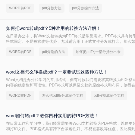
是一个令人头疼的问题，因为批注往往承载着重要的信息。那么，word转p
WORD转PDF
pdf分割方法
pdf分割操作方法
呢？本文将为您提供解决方案。
如何把word转成pdf？5种常用的转换方法详解！
在日常办公中，将Word文档转换为PDF格式是常见需求。PDF格式具有跨
格式固定、不易被篡改等优势，尤其适合用于正式文件分发或打印。那么如何
pdf呢？本文将介绍5种常用的转换方法，涵盖从免费工具到专业软件的多
WORD转PDF
pdf分割的方法
如何把pdf的一部分拆分出来
word文档怎么转换成pdf？一定要试试这四种方法！
Word文档是办公和学习的常用格式，但有时候我们需要将其转换为PDF格
内容的稳定性和可读性。PDF格式可以保留文档的原始格式和布局，使得
上查看时都能保持一致性。那么word文档怎么转换成pdf呢？下面将介绍四种
WORD转PDF
怎么把pdf拆分成多个文档
pdf分割成多个文档
换成PDF的方法，帮助您轻松完成转换。
word如何转pdf？教你四种实用的转PDF方法！
在日常工作和学习中，我们经常需要将Word文档转换为PDF格式，以便更
和打印文件。PDF格式具有跨平台兼容性好、不易被篡改等优点，因此得
么Word如何转PDF呢？本文将介绍四种实用的Word转PDF的方法，帮助