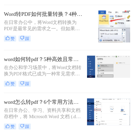
却出现文字错位、表格变形、图片跑
偏、页码丢失等问题。尤其是在提交
Word转PDF如何批量转换？4种高效方法详解！
重要报告、学术论文或投标文件时，
在日常办公中，将Word文档转换为
排版错位不仅影响美观，更可能让专
PDF是最常见的需求之一。但如果你
业形象大打折扣。那么word转pdf排版
手头有几十个甚至上百个Word文件需
错位怎么办？本文结合多年办公实战
赞
踩
要逐一转换，手动操作无疑会消耗大
经验，整理出5种经过验证的有效方
量时间。那么，word转pdf如何批量转
法，帮助您从根源上解决这一难题。
换？本文将为你介绍4种经过验证的
word如何转pdf？5种高效且常用方法详解！
高效方法，涵盖办公软件自带功能、
专业转换工具、在线服务以及编程脚
在办公和学习场景中，将Word文档转
本。每个方法都包含完整操作步骤、
换为PDF格式已成为一种常见需求。
优缺点分析和注意事项，帮助你根据
PDF格式因其兼容性强、排版稳定、
赞
踩
实际需求选择最合适的方案。
安全性高等特点，能够有效避免因设
备差异或软件版本不兼容导致的格式
错乱问题。那么word如何转pdf呢？本
word怎么转pdf？6个常用方法详解！
文将详细介绍5种高效且常用的Word
在日常办公、学习、资料共享和文档
转PDF方法，帮助用户根据实际需求
存档中，将 Microsoft Word 文档 (.doc,
选择最合适的方式。
.docx) 转换为 PDF (Portable Document
赞
踩
Format) 格式是一项非常普遍且重要的