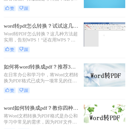
档分享和打印的首选格式。那么word
赞
踩
如何转pdf呢？本文将详细介绍Word
转PDF的常用方法，帮助您高效完成
转换任务。
word转pdf怎么转换？试试这几种方法超实用！
Word转PDF怎么转换？这几种方法超
实用，告别WPS！“还在用WPS？这
些Word转PDF方法让你效率翻倍，安
赞
踩
全又精准！”作为一名从事电脑办公
软件测评多年的博主，小编经常被职
场朋友问到一个问题：Word转PDF怎
如何将word转换成pdf？推荐3种方法轻松转换！
么转换才能既高效又可靠？尤其是在
在日常办公和学习中，将Word文档转
处理重要报告、合同或技术文档时，
换为PDF格式已成为一项常见的任
大家总担心格式错乱、操作繁琐或数
务。PDF格式具有跨平台兼容性、格
据泄露。今天，小编就结合多年经
赞
踩
式稳定性和安全性等优点，使得它在
验，分享几种常用方法（排除
文件共享、存档和打印等方面具有显
WPS），帮你轻松解决这一
著优势。那么如何将word转换成pdf
word如何转换成pdf？教你四种常用方法！
呢？本文将介绍三种将Word转换成
将Word文档转换为PDF格式是办公和
PDF的方法。
学习中常见的需求，因为PDF文件具
有跨平台兼容性、良好的排版稳定性