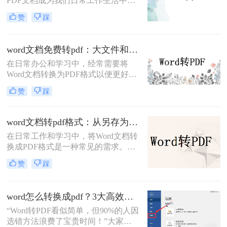
PDF文档成为我们日常工作生活中经
常遇到的文件格式。在某些情况下，
赞
踩
我们需要将Word文档转换为PDF格
式，并且希望保留原有文档中的批注
内容。那么，如何把word转成pdf保留
word文档免费转pdf：大文件和小文件别用同一个方法！
批注呢？本文将介绍三种简单有效的
在日常办公和学习中，经常需要将
方法来帮助您将Word文档转成PDF并
Word文档转换为PDF格式以便更好地
保留批注。
分享、打印或存档。PDF格式具有跨
赞
踩
平台兼容性好、文件保护性强、打印
效果一致等优点，因此被广泛应用于
文件分享。那么word文档如何免费转
word文档转pdf格式：从另存为到在线工具，三种路径各有取舍！
换成pdf呢？本文将详细介绍几种常用
在日常工作和学习中，将Word文档转
的方法来实现这一目标。
换成PDF格式是一种常见的需求。
PDF格式不仅能够保持文档的原貌，
赞
踩
确保在不同平台和设备上呈现一致的
效果，还能防止他人随意修改内容。
那么如何将word文档转换成pdf格式
word怎么转换成pdf？3大高效方法详解，职场人必备技能！
呢？本文将介绍三种高效且易于操作
“Word转PDF看似简单，但90%的人因
的Word文档转换成PDF的方法，帮助
选错方法浪费了宝贵时间！”大家
读者轻松应对这一需求。