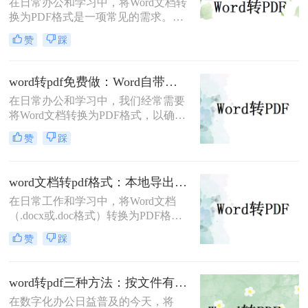
在日常办公和学习中，将Word文档转
告还是共享论文，一个高质量的PDF
换为PDF格式是一项常见的需求。
文件能确保在任何设备上呈现的效果
PDF格式因其跨平台兼容性、格式稳
都与您的初衷一致。尽管Word转PDF
赞
踩
定性和安全性而备受青睐。那么电脑
看似简单，但其中却隐藏着许多影响
上word文档怎么转化为pdf格式呢？本
最终效果的细节
文将详细介绍三种将Word文档转换为
word转pdf免费做：Word自带导出和在线工具效果差在哪！
PDF的方法。
在日常办公和学习中，我们经常需要
将Word文档转换为PDF格式，以确保
文档的稳定性和兼容性，便于分享和
赞
踩
打印。那么word转pdf怎么转免费呢？
本文将介绍两种免费且实用的Word转
PDF方法。
word文档转pdf格式：本地导出和在线工具怎么选！
在日常工作和学习中，将Word文档
（.docx或.doc格式）转换为PDF格式
是一项常见的需求。PDF文件因其跨
赞
踩
平台兼容性、保持文档格式不变以及
易于分享和打印的特点而备受欢迎。
那么word文档怎么转换成pdf格式​呢？
word转pdf三种方法：按文件有没有图片和公式分开选！
本文将详细介绍两种将Word文档转换
在数字化办公日益普及的今天，将
成PDF格式的方法。