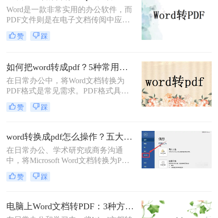
实用的Word转PDF的方法，帮助读者
Word是一款非常实用的办公软件，而
轻松实现文档格式的转换。
PDF文件则是在电子文档传阅中应用
广泛的格式，因此很多人常常需要将
赞
踩
Word文件转换成PDF文件。那么电脑
word如何转换成pdf文件呢？在本文
中，我将为大家介绍四种简单的方
如何把word转成pdf？5种常用的转换方法详解！
法，帮助你快速将电脑上的Word文件
在日常办公中，将Word文档转换为
转换成PDF格式。
PDF格式是常见需求。PDF格式具有
跨平台兼容性强、格式固定、不易被
赞
踩
篡改等优势，尤其适合用于正式文件
分发或打印。那么如何把word转成pdf
呢？本文将介绍5种常用的转换方
word转换成pdf怎么操作？五大方法详解！
法，涵盖从免费工具到专业软件的多
在日常办公、学术研究或商务沟通
种选择。
中，将Microsoft Word文档转换为PDF
格式已成为一项不可或缺的技能。
赞
踩
PDF（Portable Document Format）以
其出色的跨平台兼容性、格式固定性
以及安全性，成为文件分发和归档的
电脑上Word文档转PDF：3种方法按文档复杂度选，公式多的别用在线工具！
首选格式。无论是提交简历、发布报