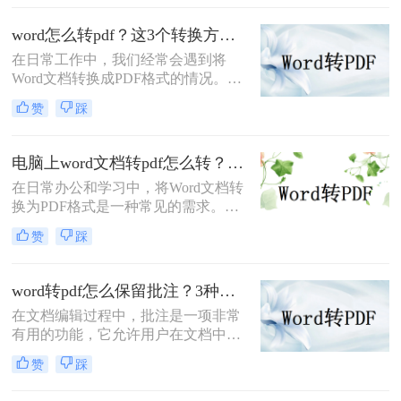
文档分发的标准选择。那么word怎么
转换成pdf呢？本文将深入探讨多种高
word怎么转pdf？这3个转换方法赶紧收藏起来
效转换方法，涵盖不同场景需求，助
在日常工作中，我们经常会遇到将
您轻松实现完美转换。
Word文档转换成PDF格式的情况。
PDF格式不仅可以保留文档的格式和
赞
踩
布局，还可以保证文档在不同设备上
的显示效果一致。本文将详细介绍
word怎么转PDF，以及一些常见的
电脑上word文档转pdf怎么转？教你二种实用转换方法！
Word转PDF问题。
在日常办公和学习中，将Word文档转
换为PDF格式是一种常见的需求。
PDF格式具有跨平台、不易被篡改和
赞
踩
保持原样展示等优点，因此广泛应用
于文件分享、打印和存档。那么电脑
上word文档转pdf怎么转呢？本文将介
word转pdf怎么保留批注？3种方法帮你轻松转换！
绍两种将Word文档转换为PDF的方
在文档编辑过程中，批注是一项非常
法。
有用的功能，它允许用户在文档中直
接添加注释、提醒或反馈。然而，当
赞
踩
将Word文档转换为PDF格式时，很多
用户发现批注信息丢失了。这确实是