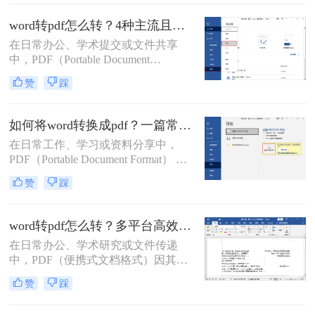
需求。PDF 格式以其跨平台兼容性
强、排版固定、易于打印、文件大小
word转pdf怎么转？4种主流且高效方法详解！
相对可控以及良好的安全性而广受欢
在日常办公、学术提交或文件共享
迎。那么word怎么转pdf呢？本文将详
中，PDF（Portable Document
细介绍几种最常用、最便捷的 Word
Format，便携式文档格式）因其卓越
转 PDF 方法，帮助你轻松应对各种转
赞
踩
的跨平台一致性、不易编辑的特性和
换场景。
固定的排版格式，已成为文件分发的
首选。而Microsoft Word则是我们创作
如何将word转换成pdf？一篇常用方法详解！
和编辑文档最常用的工具。因此，掌
在日常工作、学习或资料分享中，
握如何将Word文档完美地转换为
PDF（Portable Document Format） 因
PDF，是每个现代办公人士和学生的
其格式固定、兼容性强、易于打印和
必备技能。
赞
踩
加密等优点，成为文件传输和存档的
首选格式。而 Microsoft Word（.docx
或 .doc） 则是我们编辑文档的主要工
word转pdf怎么转？多平台高效转换方法详解！
具。将 Word 转换成 PDF 是一项非常
在日常办公、学术研究或文件传递
高频且实用的操作。那么如何将word
中，PDF（便携式文档格式）因其跨
转换成pdf呢？本文将详细介绍几种主
平台、格式固定、不易被篡改的特
流、安全且高效的转换方法。
赞
踩
性，已成为文件分发和归档的首选格
式。而Microsoft Word作为最主流的文