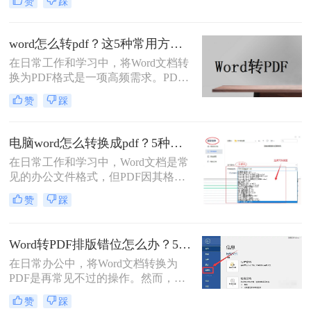
赞
踩
全性，已成为文件分发的首选格式。
而Microsoft Word作为最主流的文档编
辑工具，将其创作的文档转换为PDF
word怎么转pdf？这5种常用方法了解一下！
是一项高频且关键的操作。尽管操作
在日常工作和学习中，将Word文档转
看似简单，但不同的转换方法在效
换为PDF格式是一项高频需求。PDF
果、效率和应用场景上却大相径庭。
格式以其格式固定、兼容性强的特
那么word怎么转pdf呢？
赞
踩
点，成为文件共享和打印的首选。那
么word怎么转pdf呢？本文将详细介绍
Word转PDF的常用方法，帮助您高效
电脑word怎么转换成pdf？5种详细方法全解析！
完成转换任务。
在日常工作和学习中，Word文档是常
见的办公文件格式，但PDF因其格式
固定、兼容性好、安全性高等特点，
赞
踩
成为跨平台共享和打印的首选。那么
电脑word怎么转换成pdf呢？本文将详
细介绍多种将电脑上的Word文档转换
Word转PDF排版错位怎么办？5种有效方法彻底解决排版错位问题！
为PDF的方法，帮助您根据需求选择
在日常办公中，将Word文档转换为
最合适的方案。
PDF是再常见不过的操作。然而，很
多用户都遇到过这样的困扰：明明在
赞
踩
Word里排版整齐的文档，转成PDF后