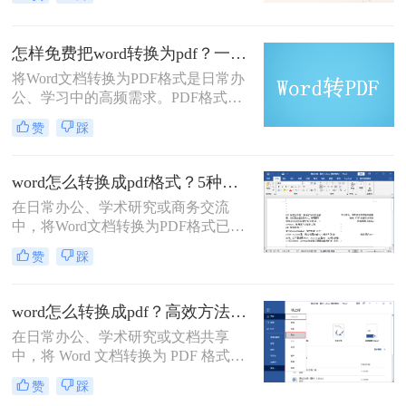
持文档的原始布局和格式，使得文档
在不同设备和操作系统上都能保持一
致的显示效果。本文将详细介绍word
怎样免费把word转换为pdf？一文掌握所有常用方法！
文档怎么转化为pdf文档，并给出多种
将Word文档转换为PDF格式是日常办
方法及其步骤。
公、学习中的高频需求。PDF格式能
确保文件内容在不同设备上显示一
赞
踩
致，且不易被篡改。那么怎样免费把
word转换为pdf呢？本文将全面解析5
种免费转换方法，助你高效完成转
word怎么转换成pdf格式？5种高效方法详解与场景应用！
换。
在日常办公、学术研究或商务交流
中，将Word文档转换为PDF格式已成
为一项不可或缺的技能。
赞
踩
PDF（Portable Document Format）以
其跨平台、格式固定、易于分发且安
全性高的特点，成为文件归档、传阅
word怎么转换成pdf？高效方法与专业建议！
和打印的首选格式。然而，许多用户
在日常办公、学术研究或文档共享
仅知其一，不知其二，往往在转换过
中，将 Word 文档转换为 PDF 格式已
程中遇到格式错乱、体积过大或无法
成为刚需。PDF 格式的跨平台一致
编辑等问题。
赞
踩
性、防篡改特性和专业外观使其成为