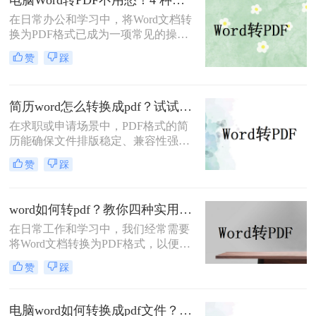
档怎么转换成pdf呢？下面将介绍四种
在日常办公和学习中，将Word文档转
将Word文档转换成PDF的方法，帮助
换为PDF格式已成为一项常见的操
您轻松完成转换。
作。PDF格式以其高度的兼容性、稳
赞
踩
定性和安全性，在文档分享、分发和
保存方面表现出色。那么电脑word转
PDF怎么转呢？本文将介绍四种将
简历word怎么转换成pdf？试试这5种常用转换方法！
Word转换为PDF的方法。
在求职或申请场景中，PDF格式的简
历能确保文件排版稳定、兼容性强，
避免因不同设备或软件打开导致格式
赞
踩
错乱。那么简历word怎么转换成pdf
呢？本文将介绍多种将Word简历
（.docx）转换为PDF的方法，帮助您
word如何转pdf？教你四种实用的转PDF方法！
高效完成转换并提升简历的专业性。
在日常工作和学习中，我们经常需要
将Word文档转换为PDF格式，以便更
好地保存、分享和打印文件。PDF格
赞
踩
式具有跨平台兼容性好、不易被篡改
等优点，因此得到了广泛应用。那么
Word如何转PDF呢？本文将介绍四种
电脑word如何转换成pdf文件？教你4个方法轻松完成转换任务！