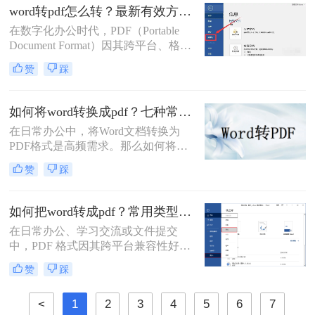
档编辑工具，我们经常需要将其编辑
word转pdf怎么转？最新有效方法全解析！
好的文档转换为PDF。无论是为了提
在数字化办公时代，PDF（Portable
交作业、发送简历，还是发布报告，
Document Format）因其跨平台、格式
一个高质量的PDF转换至关重要。
固定、不易被编辑的特性，已成为文
赞
踩
档分发、归档和打印的首选格式。而
Microsoft Word则是我们创作和编辑内
容的主要工具。因此，将Word文档完
如何将word转换成pdf？七种常用方法深度解析！
美地转换为PDF，是一项几乎每个人
在日常办公中，将Word文档转换为
都会遇到的核心需求。
PDF格式是高频需求。那么如何将
word转换成pdf呢？本文综合七种主流
赞
踩
转换方式，助您根据实际需求选择最
优方案。
如何把word转成pdf？常用类型方法解析！
在日常办公、学习交流或文件提交
中，PDF 格式因其跨平台兼容性好、
格式不易被随意修改、体积相对可
赞
踩
控、安全性较高等特点，成为文件分
发和存档的首选格式。而 Microsoft
<
1
2
3
4
5
6
7
Word (.docx 或 .doc) 则是我们最常使