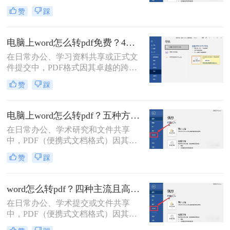
好，我是小编——一位深耕电脑办公
赞
踩
软件测评多年的IT博主。在日常工作
中，我常收到读者反馈：“文档转换
后格式错乱，还得手动调整，太折腾
电脑上word怎么转pdf免费？4种高效的方法详解！
了！”尤其对于职场办公人群和自媒
在日常办公、学习资料共享或正式文
体创作者而言，Word转PDF的需求高
件提交中，PDF格式因其卓越的跨平
频且关键：报告提交、合同归档、内
台兼容性、固定的排版格式以及良好
容分发……任何格式失误都可能导致
赞
踩
的安全性，几乎成为了标准文件格
专业形象受损。
式。而Microsoft Word作为最主流的文
档编辑工具，我们经常需要将其编辑
电脑上word怎么转pdf？五种方法详解！
好的文档转换为PDF。
在日常办公、学术研究和文件共享
中，PDF（便携式文档格式）因其跨
平台、格式固定、不易被篡改的特
赞
踩
性，已成为文件分发的标准格式。而
Microsoft Word作为最主流的文档编辑
工具，将其内容完美转换为PDF，是
word怎么转pdf？四种主流且高效全解析！
几乎每个人都会遇到的需求。那么电
在日常办公、学术提交或文件共享
脑上word怎么转pdf呢？
中，PDF（便携式文档格式）因其卓
越的跨平台一致性、格式固定性和安