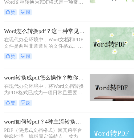
Word文档转换为PDF格式是一项常见
的需求。PDF格式因其跨平台兼容
赞
踩
性、格式稳定性和安全性而备受青
睐。那么电脑上doc怎么转pdf呢？本
文将介绍两种将DOC转换为PDF的方
Word怎么转换pdf？这三种常见转换方法尝试下！
法。
在现代办公环境中，Word文档和PDF
文件是两种非常常见的文件格式。
Word文档因其编辑灵活而广受欢迎，
赞
踩
而PDF文件则因为其跨平台的兼容性
和格式固定的特性受到青睐。因此，
将Word文档转换为PDF格式是一项常
word转换成pdf怎么操作？教你五种转换方法！
见需求。那么Word怎么转换pdf呢？
本文将介绍三种常用的Word转PDF的
在现代办公环境中，将Word文档转换
方法。
为PDF格式已成为一项日常且重要的
操作。PDF格式不仅具有高度的兼容
赞
踩
性和稳定性，能够确保文档在不同设
备和操作系统中保持一致的格式和布
局，还方便分享、分发，并能有效防
word如何转pdf？4种主流转换方法详解！
止文档内容被篡改。那么word转换成
PDF（便携式文档格式）因其跨平台
pdf怎么操作呢？下面将详细介绍几种
兼容性强、排版固定等特点，成为文
将Word转换成PDF的方法。