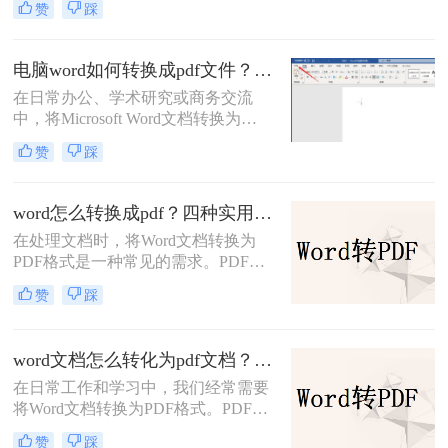
赞
踩
和安全性。那么word如何转换成pdf
呢？本文将介绍几种常用的转换方法
及其优缺点分析。
电脑word如何转换成pdf文件？揭秘4大高效方法，轻松搞定所有场景！
在日常办公、学术研究或商务交流
中，将Microsoft Word文档转换为
PDF（Portable Document Format，便
赞
踩
携式文档格式）已成为一项不可或缺
的技能。PDF格式以其卓越的跨平台
一致性、出色的安全性以及固定的排
word怎么转换成pdf？四种实用方法对比与实操指南（附详细表格）！
版布局，赢得了全球用户的信赖。无
在处理文档时，将Word文档转换为
论是提交论文报告、发送商业合同，
PDF格式是一种常见的需求。PDF格
还是分享个人简历，PDF都能确保接
式具有跨平台、保持原始格式等优
收方看到的内容与您精心设计的完全
赞
踩
点，使得在不同设备和操作系统上查
一致。那么电脑word如何转换成pdf文
看和打印文档时保持一致性。那么
件呢？
word怎么转换成pdf呢？本文将介绍四
word文档怎么转化为pdf文档？3 种实用转换方法，完美保留原文档格式！
种将Word文档转换为PDF的方法，以
在日常工作和学习中，我们经常需要
满足不同用户的需求。
将Word文档转换为PDF格式。PDF文
件不仅格式稳定、兼容性强，还能保
赞
踩