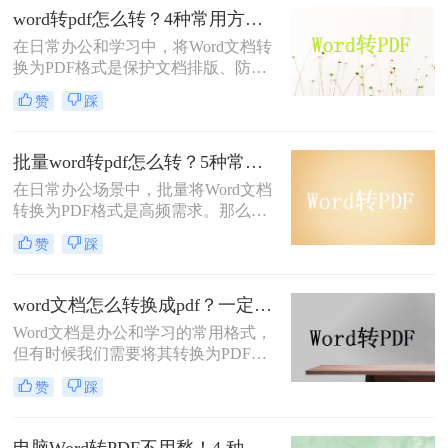
一个令人头疼的问题，因为批注往往
word转pdf怎么转？4种常用方法详解！
承载着重要的信息。那么，word转pdf
在日常办公和学习中，将Word文档转
怎么保留批注呢？本文将为您提供解
换为PDF格式是保护文档排版、防止
决方案。
篡改的重要需求。那么word转pdf怎么
赞
踩
转呢？本文将介绍几种常用方法，帮
助您选择最适合的方式。
批量word转pdf怎么转？5种常用方法详解！
在日常办公场景中，批量将Word文档
转换为PDF格式是高频需求。那么批
量word转pdf怎么转呢？本文从四种主
赞
踩
流转换方案，适合不同场景和用户需
求。
word文档怎么转换成pdf？一定要试试这四种方法！
Word文档是办公和学习的常用格式，
但有时候我们需要将其转换为PDF格
式，以确保文档内容的稳定性和可读
赞
踩
性。PDF格式可以保留文档的原始格
式和布局，使得在不同设备和软件上
查看时都能保持一致性。那么word文
电脑Word转PDF不用愁！4 种转换方法还能压缩文件体积！