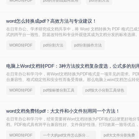
WORD转PDF
pdf的分割线如何应用
pdf分割方法
在转换过程中遇到格式错乱、体积过大或无法编辑等问题。
word怎么转换成pdf？高效方法与专业建议！
在日常办公、学术研究或文档共享中，将 Word 文档转换为 PDF 格式已成
式的跨平台一致性、防篡改特性和专业外观使其成为文档分发的标准选择。那
换成pdf呢？本文将深入探讨多种高效转换方法，涵盖不同场景需求，助您
WORD转PDF
pdf分割方法
pdf分割操作方法
换。
电脑上Word文档转PDF：3种方法按文档复杂度选，公式多的别
在日常办公和学习中，将Word文档转换为PDF格式是一项常见的需求。PD
台兼容性、格式稳定性和安全性而备受青睐。那么电脑上word文档怎么转化
本文将详细介绍三种将Word文档转换为PDF的方法。
WORD转PDF
pdf按标签分割工具
pdf按大小分割工具绿色
word文档免费转pdf：大文件和小文件别用同一个方法！
在日常办公和学习中，经常需要将Word文档转换为PDF格式以便更好地分
档。PDF格式具有跨平台兼容性好、文件保护性强、打印效果一致等优点
于文件分享。那么word文档如何免费转换成pdf呢？本文将详细介绍几种
WORD转PDF
一个大的pdf文件怎么拆分开成几个文件
pdf大文件分割免费
这一目标。