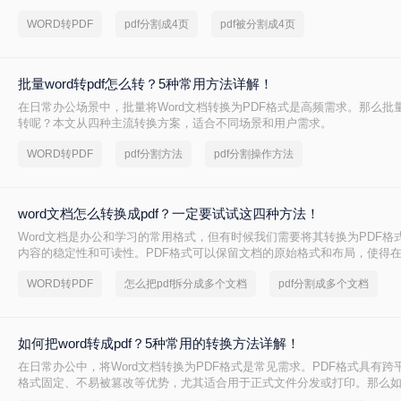
WORD转PDF
pdf分割成4页
pdf被分割成4页
批量word转pdf怎么转？5种常用方法详解！
在日常办公场景中，批量将Word文档转换为PDF格式是高频需求。那么批量wo
转呢？本文从四种主流转换方案，适合不同场景和用户需求。
WORD转PDF
pdf分割方法
pdf分割操作方法
word文档怎么转换成pdf？一定要试试这四种方法！
Word文档是办公和学习的常用格式，但有时候我们需要将其转换为PDF格
内容的稳定性和可读性。PDF格式可以保留文档的原始格式和布局，使得
上查看时都能保持一致性。那么word文档怎么转换成pdf呢？下面将介绍四种
WORD转PDF
怎么把pdf拆分成多个文档
pdf分割成多个文档
换成PDF的方法，帮助您轻松完成转换。
如何把word转成pdf？5种常用的转换方法详解！
在日常办公中，将Word文档转换为PDF格式是常见需求。PDF格式具有跨
格式固定、不易被篡改等优势，尤其适合用于正式文件分发或打印。那么如何
pdf呢？本文将介绍5种常用的转换方法，涵盖从免费工具到专业软件的多