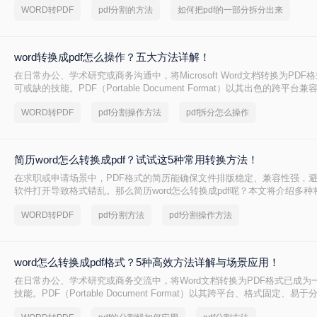
WORD转PDF
pdf分割的方法
如何把pdf的一部分拆分出来
word转换成pdf怎么操作？五大方法详解！
在日常办公、学术研究或商务沟通中，将Microsoft Word文档转换为PD
可或缺的技能。PDF（Portable Document Format）以其出色的跨平
以及安全性，成为文件分发和归档的首选格式。无论是提交简历、发布报
WORD转PDF
pdf分割操作方法
pdf拆分怎么操作
一个高质量的PDF文件能确保在任何设备上呈现的效果都与您的初衷一致。尽
PDF看似简单，但其中却隐藏着许多影响最终效果的细节
简历word怎么转换成pdf？试试这5种常用转换方法！
在求职或申请场景中，PDF格式的简历能确保文件排版稳定、兼容性强，
软件打开导致格式错乱。那么简历word怎么转换成pdf呢？本文将介绍多种将
（.docx）转换为PDF的方法，帮助您高效完成转换并提升简历的专业性。
WORD转PDF
pdf分割方法
pdf分割操作方法
word怎么转换成pdf格式？5种高效方法详解与场景应用！
在日常办公、学术研究或商务交流中，将Word文档转换为PDF格式已成为
技能。PDF（Portable Document Format）以其跨平台、格式固定、
特点，成为文件归档、传阅和打印的首选格式。然而，许多用户仅知其一