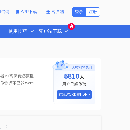
登录
注册
PI咨询
APP下载
客户端
使用技巧
客户端下载
实时引擎统计
5810
人
1:1高保真还原且
你惊叹不已的Word
用户已经体验
在线WORD转PDF >
格）！