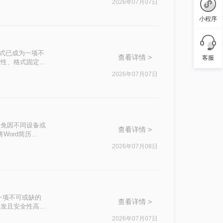
2026年07月07日
小程序
F格式已成为一项不
查看详情 >
客服
台兼容性、格式固定性
告还是共享论文，
2026年07月07日
管Word转
避免因不同设备或
查看详情 >
Word简历
2026年07月08日
一项不可或缺的
查看详情 >
易于分发且安全性高的
，不知其二，往往
2026年07月07日