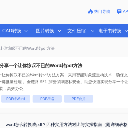
热门导航
A
CAD转换
图片转换
文件压缩
电子书转换
让你惊叹不已的Word转pdf方法
分享一个让你惊叹不已的Word转pdf方法
让你惊叹不已的Word转pdf方法
方案，采用智能对象流重构技术，确保文档
排版不乱码。支持一键批量处理， 全链路 SSL 加密保障隐私安全。助您快速实现
分享一个让
装，高效办公。
：
PDF转Word
PDF压缩
PDF合并
word怎么转换成pdf？四种实用方法对比与实操指南（附详细表