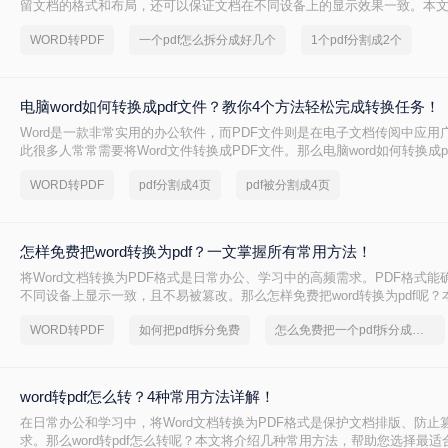
留文档的格式和布局，还可以保证文档在不同设备上的显示效果一致。本文将
怎么转PDF，以及一些常见的Word转PDF问题。
WORD转PDF
一个pdf怎么拆分成好几个
1个pdf分割成2个
电脑word如何转换成pdf文件？教你4个方法轻松完成转换任务！
Word是一款非常实用的办公软件，而PDF文件则是在电子文档传阅中应用
此很多人常常需要将Word文件转换成PDF文件。那么电脑word如何转换成p
文中，我将为大家介绍四种简单的方法，帮助你快速将电脑上的Word文件转
WORD转PDF
pdf分割成4页
pdf被分割成4页
式。
怎样免费把word转换为pdf？一文掌握所有常用方法！
将Word文档转换为PDF格式是日常办公、学习中的高频需求。PDF格式能
不同设备上显示一致，且不易被篡改。那么怎样免费把word转换为pdf呢？
种免费转换方法，助你高效完成转换。
WORD转PDF
如何把pdf拆分免费
怎么免费把一个pdf拆分成多个
word转pdf怎么转？4种常用方法详解！
在日常办公和学习中，将Word文档转换为PDF格式是保护文档排版、防止
求。那么word转pdf怎么转呢？本文将介绍几种常用方法，帮助您选择最适