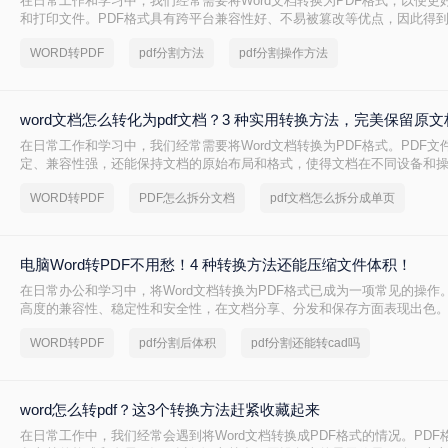
在日常工作和学习中，我们经常需要将Word文档转换为PDF格式，以便更
和打印文件。PDF格式具有跨平台兼容性好、不易被篡改等优点，因此得
么Word如何转PDF呢？本文将介绍四种实用的Word转PDF的方法，帮助
WORD转PDF
pdf分割方法
pdf分割操作方法
格式的转换。
word文档怎么转化为pdf文档？3 种实用转换方法，完美保留原
在日常工作和学习中，我们经常需要将Word文档转换为PDF格式。PDF文
定、兼容性强，还能保持文档的原始布局和格式，使得文档在不同设备和
持一致的显示效果。本文将详细介绍word文档怎么转化为pdf文档，并给
WORD转PDF
PDF怎么拆分文档
pdf文档怎么拆分成单页
骤。
电脑Word转PDF不用愁！4 种转换方法还能压缩文件体积！
在日常办公和学习中，将Word文档转换为PDF格式已成为一项常见的操作。
高度的兼容性、稳定性和安全性，在文档分享、分发和保存方面表现出色。那
PDF怎么转呢？本文将介绍四种将Word转换为PDF的方法。
WORD转PDF
pdf分割后体积
pdf分割还能转cad吗
word怎么转pdf？这3个转换方法赶紧收藏起来
在日常工作中，我们经常会遇到将Word文档转换成PDF格式的情况。PDF