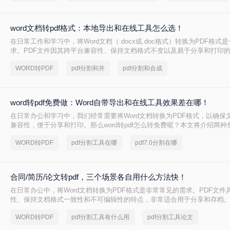
word文档转pdf格式：本地导出和在线工具怎么选！
在日常工作和学习中，将Word文档（.docx或.doc格式）转换为PDF格式
求。PDF文件因其跨平台兼容性、保持文档格式不变以及易于分享和打印
迎。那么word文档怎么转换成pdf格式​呢？本文将详细介绍两种将Word文
WORD转PDF
pdf分割和并
pdf分割和合成
的方法。
word转pdf免费做：Word自带导出和在线工具效果差在哪！
在日常办公和学习中，我们经常需要将Word文档转换为PDF格式，以确保
兼容性，便于分享和打印。那么word转pdf怎么转免费呢？本文将介绍两
Word转PDF方法。
WORD转PDF
pdf分割工具在哪
pdf7.0分割在哪
合同/简历/论文转pdf，三个场景各自用什么方法快！
在日常办公中，将Word文档转换为PDF格式是非常常见的需求。PDF文件
性、保持文档格式一致性和不可编辑性的特点，非常适合用于分享和存档。那
转换pdf呢？本文将介绍三种常用的方法来实现这一转换。
WORD转PDF
pdf分割工具有什么用
pdf分割工具论文