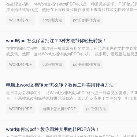
在处理文档时，将Word文档转换为PDF格式是一种常见的需求。PDF格式
持原始格式等优点，使得在不同设备和操作系统上查看和打印文档时保持一致
怎么转换成pdf呢？本文将介绍四种将Word文档转换为PDF的方法，以满
WORD转PDF
pdf分割方法
pdf分割操作方法
求。
word转pdf怎么保留批注？3种方法帮你轻松转换！
在文档编辑过程中，批注是一项非常有用的功能，它允许用户在文档中直
或反馈。然而，当将Word文档转换为PDF格式时，很多用户发现批注信息
是一个令人头疼的问题，因为批注往往承载着重要的信息。那么，word转p
WORD转PDF
pdf分割方法
pdf分割操作方法
呢？本文将为您提供解决方案。
电脑上word文档转pdf怎么转？教你二种实用转换方法！
在日常办公和学习中，将Word文档转换为PDF格式是一种常见的需求。PD
台、不易被篡改和保持原样展示等优点，因此广泛应用于文件分享、打印
上word文档转pdf怎么转呢？本文将介绍两种将Word文档转换为PDF的方法
WORD转PDF
电脑上怎么拆分PDF
pdf分割方法
word如何转pdf？教你四种实用的转PDF方法！