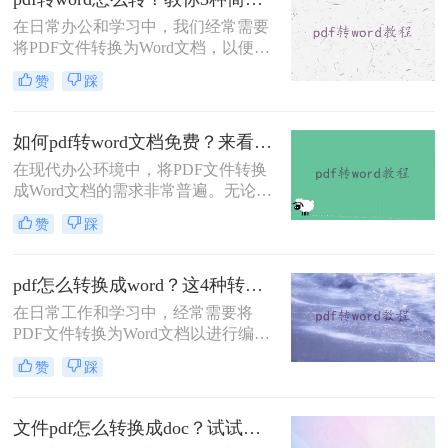
在日常办公和学习中，我们经常需要
将PDF文件转换为Word文档，以便进
行编辑和修改。那么pdf转word怎么转
赞
踩
呢？本文将介绍三种将PDF转换为
Word的高效方法，帮助用户轻松实现
PDF到Word的转换。
如何pdf转word文档免费？来看看这2种转换方法！
在现代办公环境中，将PDF文件转换
成Word文档的需求非常普遍。无论是
为了编辑、修改还是进一步处理，掌
赞
踩
握几种高效的PDF转Word方法都是非
常有用的。那么如何pdf转word文档免
费呢？本文将详细介绍两种免费且高
pdf怎么转换成word？这4种转换方法你可以轻松学会！
效的PDF转Word方法，帮助用户轻松
在日常工作和学习中，经常需要将
完成文件格式转换。
PDF文件转换为Word文档以进行编辑
和修改。为了帮助用户根据实际需求
赞
踩
选择最合适的方式，那么pdf怎么转换
成word呢？本文将介绍四种常用的
PDF转Word的方法。
文件pdf怎么转换成doc？试试这三种转换方法！