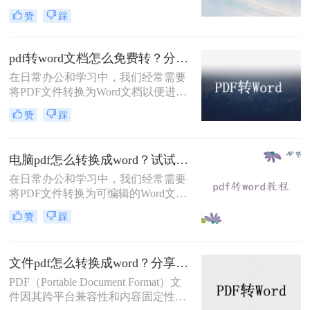
是为了修改内容、复制文本还是其他
赞
踩
用途，掌握几种有效的PDF转Word方
法是十分必要的。那么pdf怎么转换成
word呢？本文将详细介绍几种常用的
pdf转word文档怎么免费转？分享6种常用方法详解！
转换方式。
在日常办公和学习中，我们经常需要
将PDF文件转换为Word文档以便进行
编辑和修改。虽然市面上有许多付费
赞
踩
的PDF转Word工具，但也有很多免费
的转换方法可以满足我们的需求。那
么pdf转word文档怎么免费转呢？本文
电脑pdf怎么转换成word？试试这几种常用方法！
将详细介绍几种常用的免费PDF转
Word文档的方法。
在日常办公和学习中，我们经常需要
将PDF文件转换为可编辑的Word文
档。由于PDF格式的固定性，直接编
赞
踩
辑内容较为困难，因此转换工具成为
必备技能。那么电脑pdf怎么转换成
word呢？本文将介绍几种主流方法，
文件pdf怎么转换成word？分享两种高效转换方法！
涵盖免费、付费及多平台方案。
PDF（Portable Document Format）文
件因其跨平台兼容性和内容固定性而