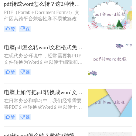
pdf转成word怎么转？这2种转换方法你可以轻松学会！
word很简单的，下面就来教会大家。
PDF（Portable Document Format）文
件因其跨平台兼容性和不易被篡改的
特性，在文档分享和存储中得到了广
赞
踩
泛应用。然而，有时我们需要对PDF
文件进行编辑或修改，这就需要将其
转换成Word文档。那么pdf转成word
电脑pdf怎么转word文档格式免费？这2个方法了解一下！
怎么转呢？本文将介绍两种将PDF转
在现代办公环境中，经常需要将PDF
换成Word的方法，包括使用专业的
文件转换为Word文档以便于编辑和修
PDF转换软件和在线转换工具。
改。对于那些希望节省成本的用户来
赞
踩
说，找到一种免费且有效的PDF转
Word解决方案至关重要。那么电脑
pdf怎么转word文档格式免费呢？本文
电脑上如何把pdf转换成word文档？推荐二个快捷好用的转换方法！
将介绍两种可以免费使用的PDF转
Word的方法。
在日常办公和学习中，我们经常需要
将PDF文档转换成Word文档以便于编
辑和修改。那么电脑上如何把pdf转换
赞
踩
成word文档呢？本文将介绍两种常用
的PDF转Word方法。
pdf转word怎么转？教你3种简单转换方法！