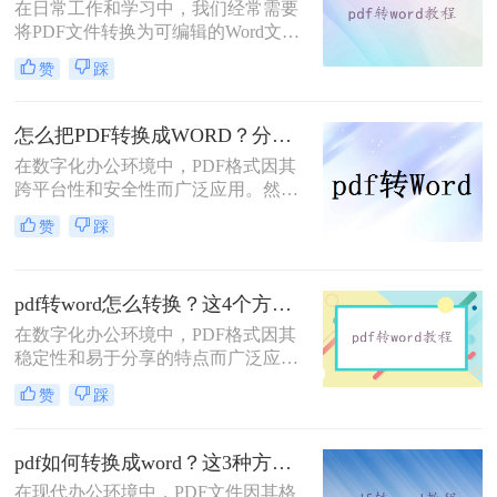
在日常工作和学习中，我们经常需要
将PDF文件转换为可编辑的Word文档
（DOC格式），以便进行修改、编辑
赞
踩
或进一步处理。那么文件pdf怎么转换
成doc呢？本文将介绍三种将PDF转换
为DOC文件的实用方法，帮助用户高
怎么把PDF转换成WORD？分享7个可以轻松转换的方法！
效、安全地完成转换任务。
在数字化办公环境中，PDF格式因其
跨平台性和安全性而广泛应用。然
而，当需要对PDF文件进行编辑时，
赞
踩
将其转换为Word文档成为了一种常见
的需求。那么怎么把PDF转换成
WORD呢？以下是七种不同的PDF转
pdf转word怎么转换？这4个方法超级实用!！
Word的方法，每一种都有其独特的优
势和适用场景。
在数字化办公环境中，PDF格式因其
稳定性和易于分享的特点而广泛应用
于各类文档的保存与传输。然而，在
赞
踩
需要对PDF文档进行编辑时，将其转
换成Word文档成为了许多人的首选。
那么pdf转word怎么转换呢？以下是四
pdf如何转换成word？这3种方法教你快速实现！
种将PDF转换为Word的方法，每种方
在现代办公环境中，PDF文件因其格