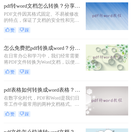
pdf转word文档怎么转换？分享三个简单转换方法！
PDF文件因其格式固定、不易被修改
的特点，保证了文档的安全性和完整
性，但同时也带来了不易编辑的缺
赞
踩
点。在实际应用中，我们经常需要将
PDF文件转换为Word文档，以便进行
修改、编辑或进一步处理。那么pdf转
怎么免费把pdf转换成word？分享3种转换方法!
word文档怎么转换呢？本文将介绍三
在日常办公和学习中，我们经常需要
种将PDF转换为Word文档的方法。
将PDF文件转换为Word文档，以便进
行编辑和修改。那么怎么免费把pdf转
赞
踩
换成word呢？本文将介绍三种免费将
PDF转换成Word的方法。
pdf表格如何转换成word表格？三种简单高效的方法！
在数字化时代，PDF和Word是我们日
常工作中最常用的两种文档格式。然
而，它们之间的转换并不总是那么简
赞
踩
单。特别是当我们需要将PDF中的表
格导入到Word中时，往往需要花费大
量时间和精力。那么pdf表格如何转换