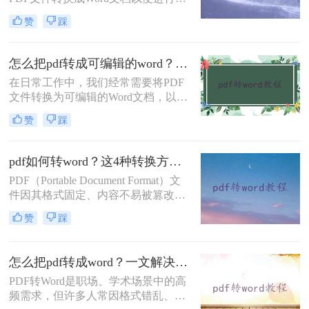
辑和修改。那么电脑pdf怎么转换成
赞
踩
word呢？本文将介绍三种常用的电脑
PDF转换成Word的方法。
怎么把pdf转成可编辑的word？建议收藏这五种转换方法！
在日常工作中，我们经常需要将PDF
文件转换为可编辑的Word文档，以便
于修改、编辑和重新排版。然而，由
赞
踩
于PDF文件的特殊性质，直接转换可
能会遇到格式错乱、内容丢失等问
题。那么怎么把pdf转成可编辑的word
pdf如何转word？这4种转换方法试试！
呢？本文将详细介绍几种将PDF转换
PDF（Portable Document Format）文
为可编辑Word的方法。
件因其格式固定、内容不易被篡改以
及跨平台兼容性等特性，在日常办公
赞
踩
和学习中得到了广泛应用。然而，在
某些情况下，我们可能需要将PDF文
件转换为Word文档，以便进行内容的
怎么把pdf转成word？一文解决所有转换难题！
编辑和修改。那么pdf如何转word呢？
PDF转Word是职场、学术场景中的高
本文将详细介绍四种将PDF转换为
频需求，但许多人常因格式错乱、图
Word的高效方法。