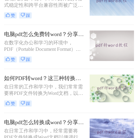
法都有其特点和适用场景。
式稳定性和跨平台兼容性而被广泛使
用。然而，当需要编辑PDF中的内容
赞
踩
时，将其转换为Word文档就成为了必
要步骤。那么pdf如何转换成word呢？
本文将介绍三种不同的PDF转Word方
电脑pdf怎么免费转word？分享2个好用的方法！
法，帮助您根据具体需求选择最合适
在数字化办公和学习的环境中，
的方式。
PDF（Portable Document Format）因
其良好的兼容性和稳定性，成为了一
赞
踩
种广泛使用的文档格式。然而，有时
我们需要将PDF文件转换为Word文
档，以便进行编辑和修改。那么电脑
如何PDF转word？这三种转换方法了解一下！
pdf怎么免费转word呢？本文将介绍两
在日常的工作和学习中，我们常常需
种免费将电脑上的PDF转换为Word的
要将PDF文件转换为Word文档，以便
方法。
进行编辑和修改。然而，由于PDF和
赞
踩
Word是两种不同的文件格式，转换过
程中可能会遇到一些问题。那么如何
PDF转word呢？本文将介绍三种高效
电脑pdf怎么转换成word？分享三种实用转换方法！
且实用的PDF转Word方法，帮助用户
在日常工作和学习中，经常需要将
轻松完成文件格式转换。
PDF文件转换成Word文档以便进行编