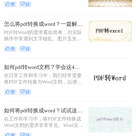
片丢失、扫描件无法编辑等问题而头
赞
踩
疼。那么怎么把pdf转成word呢？本文
将提供六大场景化解决方案，涵盖普
通文档、扫描文件、加密PDF、批量
怎么将pdf转换成word？一篇解决所有痛点的终极指南！
处理等复杂需求，并附赠提升转换质
PDF转Word的需求看似简单，但实际
量的独家技巧。
操作中常遇到文字错乱、图片丢失、
表格变形等问题。那么怎么将pdf转换
赞
踩
成word呢？本文将从基础操作、专业
技巧、特殊场景、移动端方案、格式
修复五大维度，提供一套零门槛到高
如何pdf转word文档？学会这4个转换方法就够了！
阶的完整解决方案，助你轻松应对各
在日常工作和学习中，我们经常需要
类PDF转换难题。
将PDF文件转换为Word文档，以便进
行编辑和修改。然而，不同方法的转
赞
踩
换效果和适用场景各不相同。那么如
何pdf转word文档呢？本文将介绍四种
常用的PDF转Word方法，帮助您根据
如何将pdf转换成word？试试这3种实用方法!
实际需求选择最合适的方式。
在工作和学习中，将PDF文件转换成
Word文档的需求非常常见。Word文档
具有更强的编辑和排版功能，便于修
赞
踩