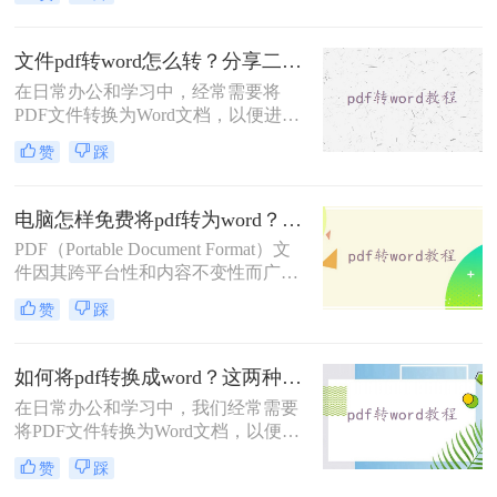
读”特性使得直接编辑变得困难。那
么pdf怎么转换成word呢？本文将详细
介绍 PDF 转 Word 的常用方法，帮助
文件pdf转word怎么转？分享二种高效转换方法！
您高效完成转换。
在日常办公和学习中，经常需要将
PDF文件转换为Word文档，以便进行
编辑和修改。那么文件pdf转word怎么
赞
踩
转呢？本文将介绍两种实用的PDF转
Word方法，帮助您轻松完成转换任
务。
电脑怎样免费将pdf转为word？推荐2种好用方法！
PDF（Portable Document Format）文
件因其跨平台性和内容不变性而广泛
应用于各种场合。然而，有时我们需
赞
踩
要对PDF文件进行编辑或修改，这时
将其转换为Word格式就变得尤为重
要。那么电脑怎样免费将pdf转为word
如何将pdf转换成word？这两种不同的转换方法了解下！
呢？本文将介绍两种免费将PDF转为
在日常办公和学习中，我们经常需要
Word的方法。
将PDF文件转换为Word文档，以便进
行编辑和修改。那么如何将pdf转换成
赞
踩
word呢？为了帮助用户更轻松地完成