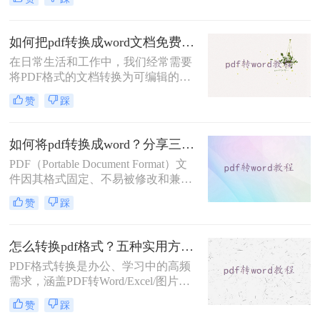
改和分享。那么如何将pdf转换成word
呢？本文将详细介绍三种将PDF文件
转换成Word的方法。
如何把pdf转换成word文档免费？这3种转换方法可以尝试！
在日常生活和工作中，我们经常需要
将PDF格式的文档转换为可编辑的
Word文档。虽然市面上有很多付费的
赞
踩
PDF转换工具，但也有一些免费的方
法可以实现这一需求。那么如何把pdf
转换成word文档免费呢？本文将介绍
如何将pdf转换成word？分享三种实用方法详解！
三种免费将PDF转换成Word文档的方
PDF（Portable Document Format）文
法。
件因其格式固定、不易被修改和兼容
性强等特点，在文档传输和存储中得
赞
踩
到了广泛应用。然而，在某些情况
下，我们可能需要将PDF文件转换为
Word文档，以便进行编辑和修改。那
怎么转换pdf格式？五种实用方法全解析！
么如何将pdf转换成word呢？本文将介
PDF格式转换是办公、学习中的高频
绍三种将PDF转换成Word的实用方
需求，涵盖PDF转Word/Excel/图片、
法。
其他文件转PDF等多种场景。那么怎
赞
踩
么转换pdf格式呢？本文将介绍实用方