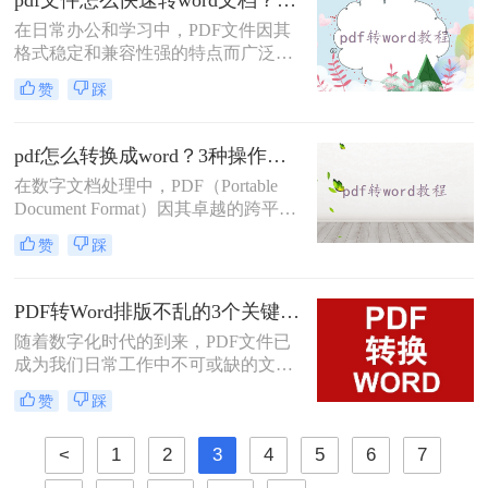
pdf文件怎么快速转word文档？这三种方法你可以试试！
成word表格呢？本文将详细介绍三种
在日常办公和学习中，PDF文件因其
将PDF表格转换为Word表格的方法，
格式稳定和兼容性强的特点而广泛使
帮助您快速、准确地完成转换工作。
用。然而，有时我们需要将PDF文件
赞
踩
转换为Word文档以便于编辑和修改。
那么pdf文件怎么快速转word文档呢？
本文将介绍几种快速将PDF文件转换
pdf怎么转换成word？3种操作免费方法分享给你!
为Word文档的方法，帮助您轻松应对
在数字文档处理中，PDF（Portable
这一需求。
Document Format）因其卓越的跨平台
兼容性和内容稳定性而广受欢迎。然
赞
踩
而，在某些情况下，我们可能需要将
PDF文档中的信息编辑或重新格式
化，这时就需要将其转换为
PDF转Word排版不乱的3个关键设置，第一步很多人就错了！
Word（.doc或.docx）格式。Word文档
随着数字化时代的到来，PDF文件已
提供了丰富的编辑功能和灵活性，使
成为我们日常工作中不可或缺的文档
得内容的修改和再利用变得更加容
格式。然而，有时我们需要对PDF中
易。那么pdf怎么转换成word呢？本文
赞
踩
的内容进行编辑和修改，这就需要将
将介绍几种常见的PDF转Word的方
其转换为Word格式。本文将为您详细
法。
<
1
2
3
4
5
6
7
介绍三种怎样把pdf转换成word的方
法，帮助您更好地完成这项任务。