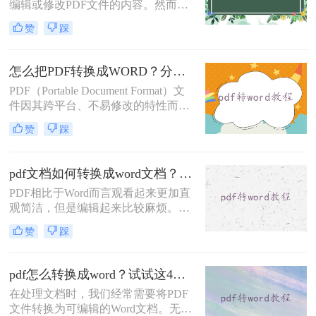
编辑或修改PDF文件的内容。然而，
由于PDF格式的只读特性，直接编辑
赞
踩
并不容易。那么怎样pdf转word文档免
费呢？本文将介绍三种免费且实用的
PDF转Word方法。
怎么把PDF转换成WORD？分享四种转换方法！
PDF（Portable Document Format）文
件因其跨平台、不易修改的特性而被
广泛使用，但在某些情况下，我们可
赞
踩
能需要将PDF转换为Word文档以便进
行编辑和修改。那么怎么把PDF转换
成WORD呢？本文将介绍四种将PDF
pdf文档如何转换成word文档？高效转换方法与实用技巧分享！
转换成Word的实用方法，涵盖了从手
PDF相比于Word而言观看起来更加直
动操作到专业软件的多种途径。
观简洁，但是编辑起来比较麻烦。我
们在办公的过程中经常会收到PDF格
赞
踩
式的文档，编辑整理PDF文档时就需
要将其转换成Word文档。你知道pdf
文档如何转换成word文档吗？你知道
pdf怎么转换成word？试试这4种解决方法！
哪种转换方式会让排版不错乱吗？今
在处理文档时，我们经常需要将PDF
天就来教大家一招！
文件转换为可编辑的Word文档。无论