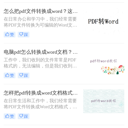
法，助您高效完成格式转换。
怎么把pdf文件转换成word？这2种方法快来试试吧！
在日常办公和学习中，我们经常需要
将PDF文件转换为可编辑的Word文
档，以便进行修改、编辑或进一步处
赞
踩
理。那么怎么把pdf文件转换成word
呢？本文将介绍两种将PDF转换为
Word的高效方法，每种方法都有其独
电脑pdf怎么转换成word文档？这2个方法可轻松解决！
特的优缺点和适用场景，用户可以根
工作中，我们收到的文件常常是PDF
据自己的需求灵活选择。
格式的，无法编辑，但是我们收到的
文件一般除了浏览还需要编辑外，想
赞
踩
要编辑时，就要将电脑pdf怎么转换成
word文档，那该怎么转换？小编今天
就来给大家讲讲pdf转word的方法，教
怎样把pdf转换成word文档格式？分享两种有效方法！
会你快速转换。
在日常生活和工作中，我们经常需要
将PDF文件转换成Word文档格式，以
便进行编辑、修改和排版。那么怎样
赞
踩
把pdf转换成word文档格式呢？本文将
介绍两种常用的PDF转Word方法。