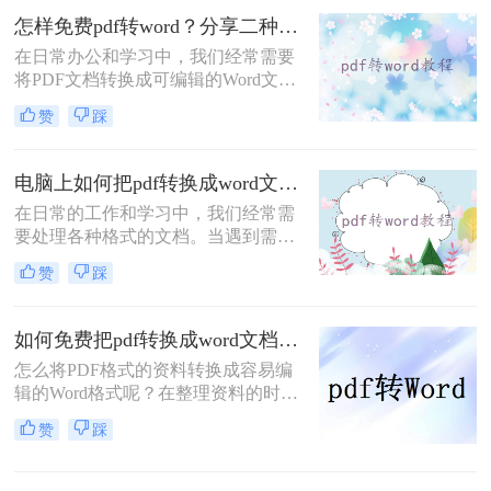
转word免费呢？本文将介绍三种免费
怎样免费pdf转word？分享二种常用的转换方法！
的PDF转Word方法。
在日常办公和学习中，我们经常需要
将PDF文档转换成可编辑的Word文
件。幸运的是，有多种免费的方法可
赞
踩
以实现这一目标。那么怎样免费pdf转
word呢？下面我们将介绍两种常见的
方法。
电脑上如何把pdf转换成word文档？学会这4种方法轻松完成转换！
在日常的工作和学习中，我们经常需
要处理各种格式的文档。当遇到需要
编辑或调整内容的PDF文件时，将其
赞
踩
转换为可编辑的Word文档就显得尤为
重要。那么电脑上如何把pdf转换成
word文档呢？本文将介绍四种有效的
如何免费把pdf转换成word文档？分享二个简单方便的方法！
PDF转Word的方法，帮助你轻松完成
怎么将PDF格式的资料转换成容易编
这一任务。
辑的Word格式呢？在整理资料的时候
最难过的莫过于文档不能直接编辑，
赞
踩
不能修改里面的内容了。所以，工作
中经常需要将如何免费把pdf转换成
word文档，不过也不用太担心，pdf转