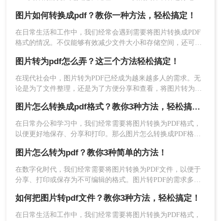
档案管理时，将图片转为PDF可以有效地节省存储空间，方便
图片如何转换成pdf？教你一种方法，轻松搞定！
查阅和分享。那么，图片怎么转为PDF文件呢？下面就为大家
详细介绍一种简单、快捷的方法。
在日常生活和工作中，我们经常会遇到需要将图片转换成PDF
格式的情况。不仅能够有效减少文件大小和存储空间，还可以
方便地进行文件整理和分享。那么，图片如何转换成pdf呢？本
图片转为pdf怎么弄？这三个方法轻松搞定！
文将为您详细介绍这一过程，帮助您快速掌握相关技巧。
在现代社会中，图片转为PDF已经成为越来越多人的需求。无
论是为了文件整理，还是为了方便分享和查看，将图片转为
PDF格式都是一种非常便捷的方法。那么，图片转为pdf怎么弄
图片怎么转换成pdf格式？教你3种方法，轻松搞定！
呢？下面将为您一一揭秘。
在日常办公和学习中，我们经常需要将图片转换为PDF格式，
以便更好地保存、分享和打印。那么图片怎么转换成PDF格式
呢？下面将介绍三种简单实用的方法，帮助大家轻松实现图片
图片怎么转为pdf？教你3种简单的方法！
到PDF的转换。
在数字化时代，我们经常需要将图片转换为PDF文件，以便于
分享、打印或保存为不可编辑的格式。图片转PDF的需求多种
多样，可能是为了整理照片集、制作电子相册，或者是将截
如何把图片转pdf文件？教你3种方法，轻松搞定！
图、扫描件等图片转换为更易于阅读的PDF文档。那么图片怎
么转为pdf呢？以下将详细介绍几种将图片转换为PDF文件的方
在日常生活和工作中，我们经常需要将图片转换为PDF格式，
法，帮助读者轻松完成转换。