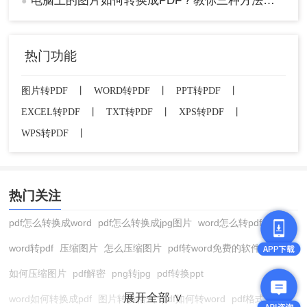
电脑上的图片如何转换成PDF？教你三种方法，一秒就能搞定！
●
热门功能
图片转PDF
丨
WORD转PDF
丨
PPT转PDF
丨
EXCEL转PDF
丨
TXT转PDF
丨
XPS转PDF
丨
WPS转PDF
丨
热门关注
pdf怎么转换成word
pdf怎么转换成jpg图片
word怎么转pdf
word转pdf
压缩图片
怎么压缩图片
pdf转word免费的软件
如何压缩图片
pdf解密
png转jpg
pdf转换ppt
展开全部 ∨
word如何转换成pdf
图片转换格式
pdf如何转word
pdf格式转换