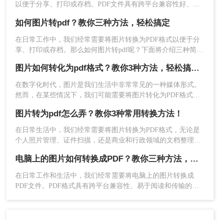
以便于分享、打印或存档。PDF文件具有跨平台兼容性好、格
式稳定、易于阅读等优点，因此图片转PDF的需求非常普遍。
如何图片转pdf？教你三种方法，轻松搞定
那么如何把图片转PDF文件呢？本文将介绍几种常用的将图片
转换为PDF文件的方法，帮助读者轻松实现格式转换。
在日常工作中，我们经常需要将图片转换为PDF格式以便于分
享、打印或存档。那么如何图片转pdf呢？下面将介绍三种简单
且实用的图片转PDF的方法，帮助你轻松实现格式转换。
图片如何转化为pdf格式？教你3种方法，轻松搞定！
在数字化时代，图片是我们生活中非常常见的一种媒体形式。
然而，在某些情况下，我们可能需要将图片转化为PDF格式。
PDF格式具有很多优点，比如文件大小小、不易修改和跨平台
图片转为pdf怎么弄？教你3种常用转换方法！
可读性强等。那么，图片如何转化为pdf格式呢？本文将为你详
细讲解图片转PDF的方法和步骤。
在日常生活中，我们经常需要将图片转换为PDF格式，无论是
个人照片管理、证件扫描，还是商业和行政领域的文档整理、
合同协议，这种转换都能提高数据管理效率、传输效率和安全
电脑上的图片如何转换成PDF？教你三种方法，一秒就能搞定！
性。那么图片转为pdf怎么弄呢？本文将介绍三种将图片转换为
PDF的方法。
在日常工作和生活中，我们经常需要将电脑上的图片转换成
PDF文件。PDF格式具有跨平台兼容性、易于阅读和传输的特
点，使其成为保存和分享图片的理想选择。那么电脑上的图片
如何转换成PDF呢？本文将介绍几种常用的方法，帮助你轻松
将电脑上的图片转换成PDF文件。