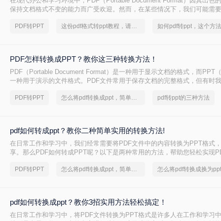
在现代办公和学习环境中，PDF（Portable Document Format）因其
保持文档格式不变的能力而广受欢迎。然而，在某些情况下，我们可能需要
内容转换成PPT（PowerPoint Presentation）格式，以便进行演示或进一
PDF转PPT
这份pdf格式转ppt教程，请收好！
文件如何转ppt格式呢？本文将详细介绍几种将PDF文件转换为PPT格式
您轻松应对这一需求。
PDF怎样转换成PPT？教你这三种转换方法！
PDF（Portable Document Format）是一种用于显示文档的格式，而PPT（P
一种用于演示的文件格式。PDF文件常用于保存文档的完整格式，但有时我
件转换为PPT格式以便于制作演示文稿。那么PDF怎样转换成PPT呢？在
PDF转PPT
怎么将pdf转换成ppt，简单方法教你一招
pdf转ppt的三种方法
绍三种方法，以帮助您将PDF文件转换为PPT文件。
pdf如何转成ppt？教你二种简单实用的转换方法!
在日常工作和学习中，我们经常需要将PDF文件中的内容转换为PPT格式
享。那么PDF如何转成PPT呢？以下是两种常用的方法，帮助您轻松实现PD
换。
PDF转PPT
怎么将pdf转换成ppt，简单方法教你一招
pdf如何转换成ppt？教你3招实用方法轻松搞定！
在日常工作和学习中，将PDF文件转换为PPT格式是许多人在工作和学习