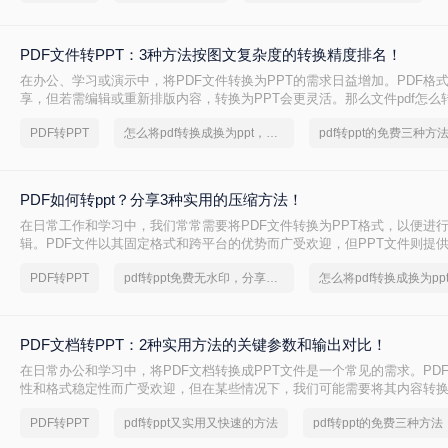
PDF文件转PPT：3种方法按图文复杂度的转换精度排名！
在办公、学习或演示中，将PDF文件转换为PPT的需求日益增加。PDF格
享，但若需编辑或重新排版内容，转换为PPT会更灵活。那么文件pdf怎么转
文将介绍几种简单实用的方法，帮助您高效完成转换。
PDF转PPT
怎么将pdf转换成换为ppt，分享一种简单的方法
pdf转ppt的免费三种方
PDF如何转ppt？分享3种实用的压缩方法！
在日常工作和学习中，我们常常需要将PDF文件转换为PPT格式，以便进
辑。PDF文件以其固定格式和跨平台的优势而广受欢迎，但PPT文件则提
功能和动态展示效果。那么PDF如何转PPT呢？本文将介绍三种将PDF转换
PDF转PPT
pdf转ppt免费无水印，分享一种简单的方法
帮助您轻松完成这一任务。
PDF文档转PPT：2种实用方法的关键参数和输出对比！
在日常办公和学习中，将PDF文档转换成PPT文件是一个常见的需求。PD
性和格式稳定性而广受欢迎，但在某些情况下，我们可能需要将其内容转换
便进行演示、分享或编辑。那么pdf文档如何转化成ppt呢？本文将介绍两种
PDF转PPT
pdf转ppt又实用又快速的方法
pdf转ppt的免费三种方法
成PPT的实用方法。