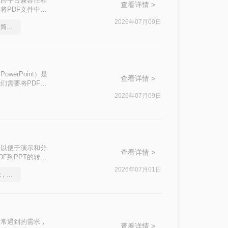
出色的跨平台兼容性和
查看详情 >
将PDF文件中的
步编辑。那么pdf
2026年07月09日
如何pdf转ppt，这个方法简单又方便
的有效方法，帮助
owerPoint）是
查看详情 >
们需要将PDF文
本文中，我们将介
2026年07月09日
，以便于演示和分
查看详情 >
F到PPT的转
2026年07月01日
怎么将pdf转换成换为ppt，实用的方法来了
中常遇到的需求，
查看详情 >