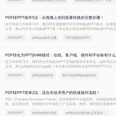
PDF转PPT
pdf转ppt的免费三种方法
pdf转ppt免费无水印，分享一种简单的方法
PDF转PPT操作5法：从拖拽上传到批量转换的完整步骤！
在日常的工作和学习中，我们经常需要将PDF文件转换成PPT格式，以便
分享。那么PDF怎么转换成PPT呢？本文将介绍五种将PDF转换成PPT的
PDF转PPT
pdf转ppt操作步骤
PDF完整的转PPT
PDF转化为PPT的4种路径：在线、客户端、插件和手动各有什
在工作和学习中，将PDF文件转换为PPT文档的需求非常常见，这样可以
分享。那么pdf如何转化为ppt呢？本文将介绍四种常见的PDF转PPT方法
需求选择最合适的方式。
PDF转PPT
pdf转ppt的区别
图片转pdf和转ppt的区别
PDF转PPT简单2法：适合非技术用户的快速操作流程！
PDF（Portable Document Format）文件因其跨平台兼容性、内容稳
性，在文档分享、存档和打印中得到了广泛应用。然而，有时我们需要将P
为PPT（PowerPoint）格式，以便进行演示、编辑或团队协作。那么PDF
PDF转PPT
pdf转ppt操作流程
pdf转ppt在线转换,总有适合你的方法
呢？本文将介绍两种将PDF转换成PPT的方法。