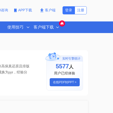
登录
注册
PI咨询
APP下载
客户端
使用技巧
客户端下载
实时引擎统计
5577
人
1高保真还原且排版
成换为ppt，经验分
用户已经体验
在线PDF转PPT >