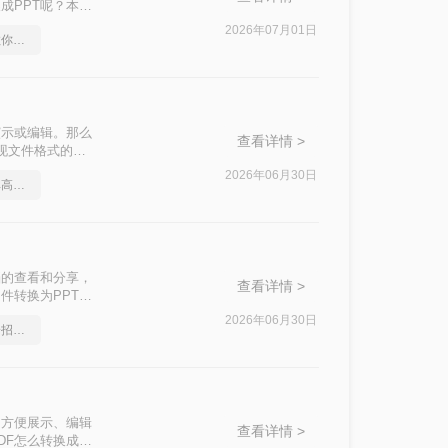
成PPT呢？本文
2026年07月01日
怎么将pdf转换成ppt，教你一招搞定
演示或编辑。那么
查看详情 >
实现文件格式的转
2026年06月30日
pdf转ppt软件推荐，简单高效的转换方法
档的查看和分享，
查看详情 >
件转换为PPT格
DF转换为PPT
2026年06月30日
怎么将pdf转换成ppt，一招就能轻松搞定
粘贴内容。
了方便展示、编辑
查看详情 >
DF怎么转换成