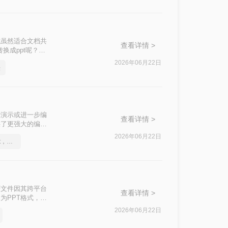
式虽然适合文档共
查看详情 >
换成ppt呢？本
2026年06月22日
法
行演示或进一步编
查看详情 >
供了更强大的编辑
为PPT的方法，
2026年06月22日
怎么将pdf转换成换为ppt，分享一种简单的方法
F文件因其跨平台
查看详情 >
为PPT格式，以
将PDF文档转化
2026年06月22日