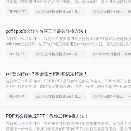
特别是当需要将PDF中的内容进行编辑、演示或分享时。那么PDF如何转换
将介绍三种常用的PDF转PPT的方法。
PDF转PPT
pdf怎么转换成换成ppt？几招轻松搞定
pdf转ppt怎么转？分享三个高效转换方法！
在日常工作和学习中，我们经常需要将PDF文件转换为PPT格式以便进行
pdf转ppt怎么转呢？以下将介绍三种常用的pdf转ppt的方法，帮助您轻松
换。
PDF转PPT
pdf怎么转换成换成ppt？简单高效的恢复方法
pdf怎么转ppt？学会这三招轻松搞定转换！
在日常工作和学习中，PDF和PPT是两种常见的文件格式。PDF常用于文
而PPT则更多地用于制作演示文稿和进行演讲。有时，您可能希望将PDF文
式，以便进行编辑、修改或展示。那么pdf怎么转ppt呢？本文将介绍三种将P
PDF转PPT
pdf怎么转换成换成ppt？几招轻松搞定
的方法：使用专业的PDF转PPT软件、利用在线转换工具，以及手动复制
PDF怎么转换成PPT？教你二种转换方法！
在日常工作和学习中，将PDF文件转换为PPT的需求非常常见。无论是为
还是进一步处理，掌握几种高效的PDF转PPT方法都是非常有用的。那么P