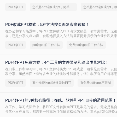
PPT呢？本文将详细介绍两种常见的PDF转PPT方法，帮助用户轻松完成
PDF转PPT
怎么将pdf转换成ppt，简单方法教你一招
PDF改成PPT格式：5种方法按页面复杂度选择！
在办公和学习场景中，将PDF文件插入PPT演示文稿是一项常见需求。无
表，还是分享文档内容，合理选择插入方法能显著提升演示的专业性和效率
改成PPT呢？以下是五种常用方法的详细说明，帮助您根据需求高效完成
PDF转PPT
pdf转ppt的三种方法
免费pdf转ppt的三种方法
PDF转PPT免费方案：4个工具的文件限制和输出质量对比！
在日常工作和学习中，将PDF文件转换为PPT格式是一项常见的需求，以
和分享。虽然市面上有许多专业的转换软件和服务，但并非所有用户都愿
费。那么pdf如何免费转换ppt呢？以下将介绍四种免费将PDF转换为PPT
PDF转PPT
五个免费的pdf转换器转PPT
有免费pdf转ppt不限制
轻松实现格式转换。
PDF转PPT的3种核心路径：在线、软件和PPT自带的适用范围！
在工作、学习或演示中，将PDF文件转换为PPT是常见的需求。无论是整
是优化文档展示，都需要一种高效且保留原格式的方法。那么pdf怎么转换成
几种常用方法的详细解析，帮助你快速上手。