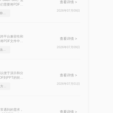
查看详情 >
们需要将PDF文
本文中，我们将介
2026年07月09日
pdf在线转换成word，教你一个方法
出色的跨平台兼容性和
查看详情 >
将PDF文件中的
步编辑。那么pdf
2026年07月09日
pdf如何转word，这个方法简单又方便
的有效方法，帮助
，以便于演示和分
查看详情 >
F到PPT的转
2026年07月01日
如何将pdf转Word，简单方法教你一招
中常遇到的需求，
查看详情 >