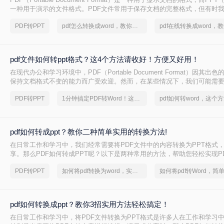
一种用于演示的文件格式。PDF文件常用于保存文档的完整格式，但有时我
件转换为PPT格式以便于制作演示文稿。那么PDF怎样转换成PPT呢？在
PDF转PPT
pdf怎么转换成word，教你一个方法
绍三种方法，以帮助您将PDF文件转换为PPT文件。
pdf文件如何转ppt格式？这4个方法请收好！方便又好用！
在现代办公和学习环境中，PDF（Portable Document Format）因其
保持文档格式不变的能力而广受欢迎。然而，在某些情况下，我们可能需要
内容转换成PPT（PowerPoint Presentation）格式，以便进行演示或进一
PDF转PPT
1分钟搞定PDF转Word！这2个方法，一定要收好！
文件如何转ppt格式呢？本文将详细介绍几种将PDF文件转换为PPT格式
您轻松应对这一需求。
pdf如何转成ppt？教你二种简单实用的转换方法!
在日常工作和学习中，我们经常需要将PDF文件中的内容转换为PPT格式
享。那么PDF如何转成PPT呢？以下是两种常用的方法，帮助您轻松实现PD
换。
PDF转PPT
如何将pdf转换为word，实用的方法来了
pdf如何转换成ppt？教你3招实用方法轻松搞定！
在日常工作和学习中，将PDF文件转换为PPT格式是许多人在工作和学习