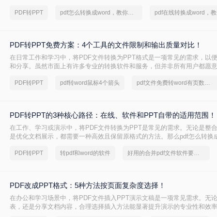
PPT呢？本文将详细介绍两种常见的PDF转PPT方法，帮助用户轻松完成
PDF转PPT
pdf怎么转换成word，教你一个方法
PDF转PPT免费方案：4个工具的文件限制和输出质量对比！
在日常工作和学习中，将PDF文件转换为PPT格式是一项常见的需求，以
和分享。虽然市面上有许多专业的转换软件和服务，但并非所有用户都愿
费。那么pdf如何免费转换ppt呢？以下将介绍四种免费将PDF转换为PPT
PDF转PPT
pdf转word鼠标4个箭头
pdf文件免费转word有页数限制
轻松实现格式转换。
PDF转PPT的3种核心路径：在线、软件和PPT自带的适用范围！
在工作、学习或演示中，将PDF文件转换为PPT是常见的需求。无论是整
是优化文档展示，都需要一种高效且保留原格式的方法。那么pdf怎么转换成
几种常用方法的详细解析，帮助你快速上手。
PDF转PPT
转pdf和word的软件
好用的合并pdf文件软件要和好朋友分享
PDF改成PPT格式：5种方法按页面复杂度选择！
在办公和学习场景中，将PDF文件插入PPT演示文稿是一项常见需求。无
表，还是分享文档内容，合理选择插入方法能显著提升演示的专业性和效率
改成PPT呢？以下是五种常用方法的详细说明，帮助您根据需求高效完成