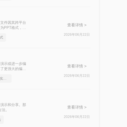
F文件因其跨平台
查看详情 >
为PPT格式，以
将PDF文档转化
2026年06月22日
格式
行演示或进一步编
查看详情 >
供了更强大的编辑
为PPT的方法，
2026年06月22日
如何将pdf转换为word，实用的方法来了
行演示和分享。那
查看详情 >
方法。
2026年06月22日
法