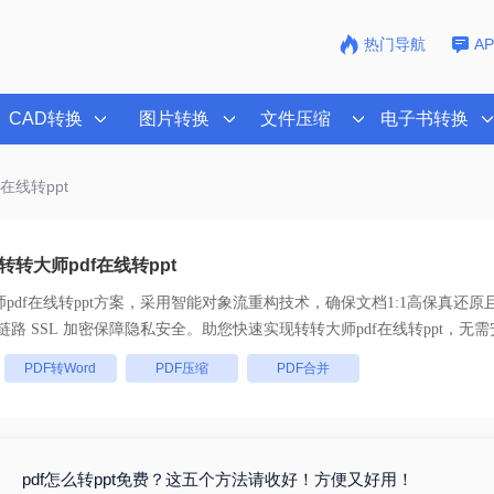
热门导航
A
CAD转换
图片转换
文件压缩
电子书转换
在线转ppt
转大师pdf在线转ppt
pdf在线转ppt
方案，采用智能对象流重构技术，确保文档1:1高保真还原
批量处理， 全链路 SSL 加密保障隐私安全。助您快速实现
转转大师pdf在线转ppt
，无需
：
PDF转Word
PDF压缩
PDF合并
pdf怎么转ppt免费？这五个方法请收好！方便又好用！