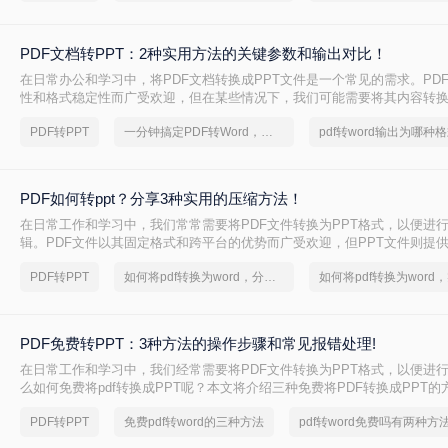
PDF文档转PPT：2种实用方法的关键参数和输出对比！
在日常办公和学习中，将PDF文档转换成PPT文件是一个常见的需求。PD
性和格式稳定性而广受欢迎，但在某些情况下，我们可能需要将其内容转换
便进行演示、分享或编辑。那么pdf文档如何转化成ppt呢？本文将介绍两种
PDF转PPT
一分钟搞定PDF转Word，这2种简单方法，任意选择
pdf转word输出为哪种
成PPT的实用方法。
PDF如何转ppt？分享3种实用的压缩方法！
在日常工作和学习中，我们常常需要将PDF文件转换为PPT格式，以便进
辑。PDF文件以其固定格式和跨平台的优势而广受欢迎，但PPT文件则提
功能和动态展示效果。那么PDF如何转PPT呢？本文将介绍三种将PDF转换
PDF转PPT
如何将pdf转换为word，分享一种简单的方法
帮助您轻松完成这一任务。
PDF免费转PPT：3种方法的操作步骤和常见报错处理!
在日常工作和学习中，我们经常需要将PDF文件转换为PPT格式，以便进
么如何免费将pdf转换成PPT呢？本文将介绍三种免费将PDF转换成PPT的
PDF转PPT
免费pdf转word的三种方法
pdf转word免费吗有两种方