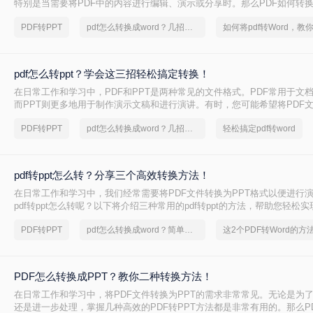
特别是当需要将PDF中的内容进行编辑、演示或分享时。那么PDF如何转换
将介绍三种常用的PDF转PPT的方法。
PDF转PPT
pdf怎么转换成word？几招轻松搞定
pdf怎么转ppt？学会这三招轻松搞定转换！
在日常工作和学习中，PDF和PPT是两种常见的文件格式。PDF常用于文
而PPT则更多地用于制作演示文稿和进行演讲。有时，您可能希望将PDF文
式，以便进行编辑、修改或展示。那么pdf怎么转ppt呢？本文将介绍三种将P
PDF转PPT
pdf怎么转换成word？几招轻松搞定
轻松搞定pdf转word
的方法：使用专业的PDF转PPT软件、利用在线转换工具，以及手动复制
pdf转ppt怎么转？分享三个高效转换方法！
在日常工作和学习中，我们经常需要将PDF文件转换为PPT格式以便进行
pdf转ppt怎么转呢？以下将介绍三种常用的pdf转ppt的方法，帮助您轻松
换。
PDF转PPT
pdf怎么转换成word？简单高效的恢复方法
PDF怎么转换成PPT？教你二种转换方法！
在日常工作和学习中，将PDF文件转换为PPT的需求非常常见。无论是为
还是进一步处理，掌握几种高效的PDF转PPT方法都是非常有用的。那么P