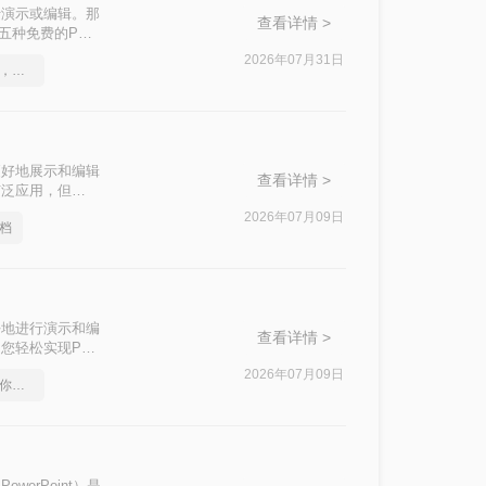
行演示或编辑。那
查看详情 >
五种免费的PDF
2026年07月31日
pdf转word在线怎么操作，这个方法简单又方便
更好地展示和编辑
查看详情 >
被广泛应用，但
ppt呢？本文将介
2026年07月09日
文档
好地进行演示和编
查看详情 >
您轻松实现PDF
2026年07月09日
pdf在线转换成word，教你一个方法
owerPoint）是