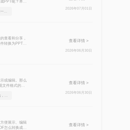
成PPT呢？本文
2026年07月01日
如何将pdf转Word，教你一招搞定
档的查看和分享，
查看详情 >
件转换为PPT格
DF转换为PPT
2026年06月30日
粘贴内容。
演示或编辑。那么
查看详情 >
实现文件格式的转
2026年06月30日
这2个PDF转Word的方法，高效率转换，排版不乱码！
了方便展示、编辑
查看详情 >
DF怎么转换成