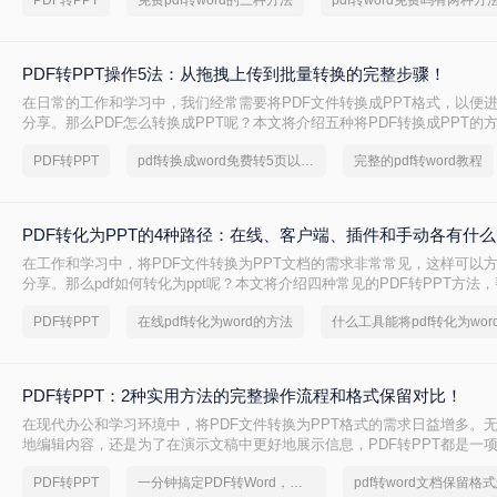
PDF转PPT
免费pdf转word的三种方法
pdf转word免费吗有两种方
PDF转PPT操作5法：从拖拽上传到批量转换的完整步骤！
在日常的工作和学习中，我们经常需要将PDF文件转换成PPT格式，以便
分享。那么PDF怎么转换成PPT呢？本文将介绍五种将PDF转换成PPT的
PDF转PPT
pdf转换成word免费转5页以上的
完整的pdf转word教程
PDF转化为PPT的4种路径：在线、客户端、插件和手动各有什
在工作和学习中，将PDF文件转换为PPT文档的需求非常常见，这样可以
分享。那么pdf如何转化为ppt呢？本文将介绍四种常见的PDF转PPT方法
需求选择最合适的方式。
PDF转PPT
在线pdf转化为word的方法
什么工具能将pdf转化为wor
PDF转PPT：2种实用方法的完整操作流程和格式保留对比！
在现代办公和学习环境中，将PDF文件转换为PPT格式的需求日益增多。
地编辑内容，还是为了在演示文稿中更好地展示信息，PDF转PPT都是一
能。那么如何把PDF转换成PPT呢？本文将介绍两种高效的PDF转PPT方
PDF转PPT
一分钟搞定PDF转Word，这2种简单方法，任意选择
己的需求选择最合适的方式。