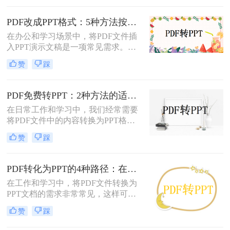
法。那么pdf怎么转换成ppt呢？以下
是几种常用方法的详细解析，帮助你
PDF改成PPT格式：5种方法按页面复杂度选择！
快速上手。
在办公和学习场景中，将PDF文件插
入PPT演示文稿是一项常见需求。无
论是展示报告、图表，还是分享文档
赞
踩
内容，合理选择插入方法能显著提升
演示的专业性和效率。那么PDF怎么
改成PPT呢？以下是五种常用方法的
PDF免费转PPT：2种方法的适用场景和操作差异！
详细说明，帮助您根据需求高效完成
在日常工作和学习中，我们经常需要
文档整合。
将PDF文件中的内容转换为PPT格
式，以便于演示和分享。那么PDF如
赞
踩
何转化为PPT免费呢？以下是两种免
费的方法，帮助您轻松实现PDF到
PPT的转换。
PDF转化为PPT的4种路径：在线、客户端、插件和手动各有什么区别！
在工作和学习中，将PDF文件转换为
PPT文档的需求非常常见，这样可以
方便地进行演示和分享。那么pdf如何
赞
踩
转化为ppt呢？本文将介绍四种常见的
PDF转PPT方法，帮助您根据实际需