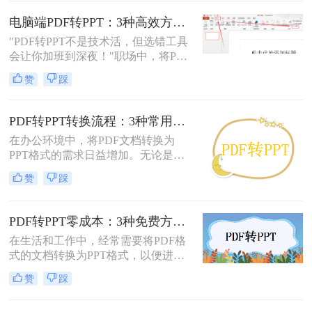
完成转换任务。
电脑端PDF转PPT：3种高效方法的操作步骤和格式保留设置！
"PDF转PPT不是技术活，但选错工具
会让你加班到深夜！"职场中，将PDF
报告一键转化为PPT演示文稿是高频
赞
踩
刚需。然而，90%的办公族曾陷入“转
换后格式错乱、文本缺失、反复返
工”的泥潭——这不是能力问题，而
PDF转PPT转换流程：3种常用方法的速度和精度对比！
是工具选择的致命陷阱。那么怎么在
在办公环境中，将PDF文档转换为
电脑上把pdf转换成ppt呢？作为深耕
PPT格式的需求日益增加。无论是为
电脑办公软件测评8年的博主，我亲
了更好地展示信息，还是为了便于编
测30+工具，今天聚焦精准高效的转
赞
踩
辑内容，掌握几种有效的PDF转PPT
换方案，帮你避开99%的坑。拒绝低
方法都是非常有用的。那么pdf转ppt
效，只讲真干货。
怎么转换呢？本文将介绍三种常用的
PDF转PPT零成本：3种免费方案的实际效果和隐藏限制！
方法来实现这一转换。
在生活和工作中，经常需要将PDF格
式的文档转换为PPT格式，以便进行
演示和讲解。然而，一些专业的PDF
赞
踩
转PPT软件可能需要付费购买。那么
怎么不花钱把pdf转成ppt呢？本文将