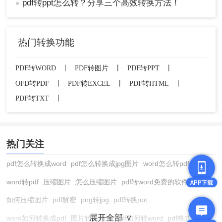
pdf转ppt怎么转？分享三个高效转换方法！
●
热门转换功能
PDF转WORD
丨
PDF转图片
丨
PDF转PPT
丨
OFD转PDF
丨
PDF转EXCEL
丨
PDF转HTML
丨
PDF转TXT
丨
热门关注
pdf怎么转换成word
pdf怎么转换成jpg图片
word怎么转pdf
word转pdf
压缩图片
怎么压缩图片
pdf转word免费的软件
如何压缩图片
pdf解密
png转jpg
pdf转换ppt
展开全部 ∨
word如何转换成pdf
图片转换格式
pdf如何转word
pdf格式转换