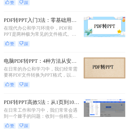
赞
踩
新排版，掌握几种有效的转换方法都
是非常有用的。那么pdf如何转换成
ppt文档呢？本文将介绍三种常用的
PDF转PPT入门3法：零基础用户的操作要点和注意事项！
PDF转PPT的方法，帮助您轻松完成
在现代办公和学习环境中，PDF和
PDF到PPT的转换。
PPT是两种极为常见的文件格式。
PDF因其固定格式的特点而受到广泛
赞
踩
欢迎，尤其适合用于合同、学术论文
等需要保持原始内容不变的文档。然
而，当这些静态内容需要被进一步编
电脑PDF转PPT：4种方法从安装到输出的完整对比！
辑或在公共场合展示时，将其转换为
在日常的办公和学习中，我们经常需
PPT格式成为了一种常见的需求。那
要将PDF文件转换为PPT格式，以便
么PDF如何转为PPT呢？本文将详细
更好地进行演示和编辑。那么电脑如
介绍三种将PDF转换为PPT的方法，
赞
踩
何PDF转PPT呢？以下介绍四种常见
帮助您根据自己的实际需求选择最合
的PDF转PPT的方法。
适的方式。
PDF转PPT高效5法：从1页到100页，方法选择差异很大！
在日常工作和学习中，我们常常会遇
到一个棘手的问题：收到一份精美的
PDF文件，却需要将其内容用于自己
赞
踩
的PPT演示文稿中。PDF因其格式固