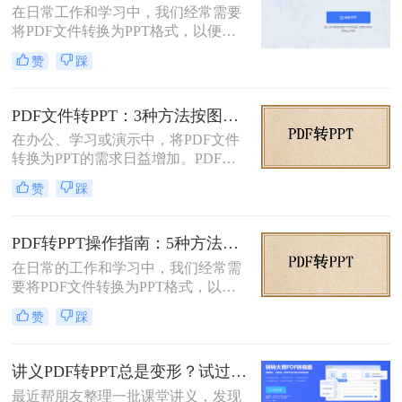
在日常工作和学习中，我们经常需要
种将PDF文档转化成PPT的实用方
将PDF文件转换为PPT格式，以便进
法。
行演示和分享。那么如何免费将pdf转
赞
踩
换成PPT呢？本文将介绍三种免费将
PDF转换成PPT的方法。
PDF文件转PPT：3种方法按图文复杂度的转换精度排名！
在办公、学习或演示中，将PDF文件
转换为PPT的需求日益增加。PDF格
式虽然适合文档共享，但若需编辑或
赞
踩
重新排版内容，转换为PPT会更灵
活。那么文件pdf怎么转换成ppt呢？
本文将介绍几种简单实用的方法，帮
PDF转PPT操作指南：5种方法的具体操作流程和参数设置！
助您高效完成转换。
在日常的工作和学习中，我们经常需
要将PDF文件转换为PPT格式，以便
进行演示或编辑。PDF文件以其固定
赞
踩
格式和跨平台的优势而广受欢迎，但
PPT文件则提供了更强大的编辑功能
和动态展示效果。那么pdf转ppt怎么
讲义PDF转PPT总是变形？试过这几个办法真管用！
操作呢？本文将介绍五种将PDF转换
最近帮朋友整理一批课堂讲义，发现
为PPT的方法，帮助您轻松完成这一