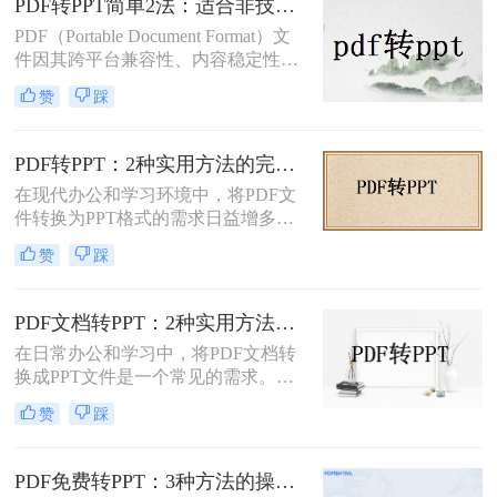
PDF转PPT简单2法：适合非技术用户的快速操作流程！
何转PPT呢？本文将介绍三种将PDF
PDF（Portable Document Format）文
转换为PPT的方法，帮助您轻松完成
件因其跨平台兼容性、内容稳定性和
这一任务。
不易被篡改的特性，在文档分享、存
赞
踩
档和打印中得到了广泛应用。然而，
有时我们需要将PDF中的内容转换为
PPT（PowerPoint）格式，以便进行演
PDF转PPT：2种实用方法的完整操作流程和格式保留对比！
示、编辑或团队协作。那么PDF怎么
在现代办公和学习环境中，将PDF文
转换成PPT呢？本文将介绍两种将
件转换为PPT格式的需求日益增多。
PDF转换成PPT的方法。
无论是为了更方便地编辑内容，还是
赞
踩
为了在演示文稿中更好地展示信息，
PDF转PPT都是一项非常实用的技
能。那么如何把PDF转换成PPT呢？
PDF文档转PPT：2种实用方法的关键参数和输出对比！
本文将介绍两种高效的PDF转PPT方
在日常办公和学习中，将PDF文档转
法，帮助您根据自己的需求选择最合
换成PPT文件是一个常见的需求。
适的方式。
PDF文件因其跨平台性和格式稳定性
赞
踩
而广受欢迎，但在某些情况下，我们
可能需要将其内容转换为PPT格式，
以便进行演示、分享或编辑。那么pdf
PDF免费转PPT：3种方法的操作步骤和常见报错处理!
文档如何转化成ppt呢？本文将介绍两