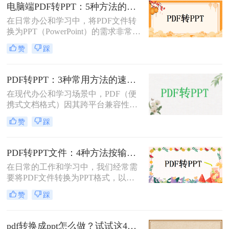
介绍三种不需要花钱就能将PDF转换
电脑端PDF转PPT：5种方法的安装配置和操作差异！
成PPT的方法。
在日常办公和学习中，将PDF文件转
换为PPT（PowerPoint）的需求非常普
遍。无论是为了制作演示文稿、分享
赞
踩
资料还是教学用途，掌握高效的PDF
转PPT方法都是非常重要的。那么电
脑pdf如何转化为ppt呢？本文将详细
PDF转PPT：3种常用方法的速度对比和适用文件类型！
介绍五种将PDF转换成PPT的方法，
在现代办公和学习场景中，PDF（便
帮助您轻松应对各种需求。
携式文档格式）因其跨平台兼容性和
内容稳定性而广泛使用。然而，在某
赞
踩
些情况下，我们可能需要将PDF文件
转换为PPT（PowerPoint演示文稿），
以便于编辑、演示或分享。那么PDF
PDF转PPT文件：4种方法按输出格式（pptx/ppt）和页数选择!
如何转ppt呢？本文将详细介绍几种常
在日常的工作和学习中，我们经常需
用的PDF转PPT的方法。
要将PDF文件转换为PPT格式，以便
进行演示或编辑。那么如何将pdf转换
赞
踩
成ppt文件呢？本文将介绍四种常用的
PDF转PPT方法。
pdf转换成ppt怎么做？试试这4个转换方法！