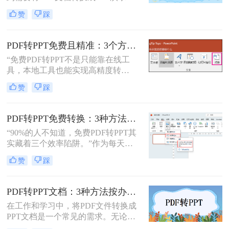
稿的情况。无论是为了更好地展示信
赞
踩
息，还是为了方便编辑，掌握如何进
行这种转换都是非常有用的技能。那
么怎么将pdf转化为ppt呢？本文将介
PDF转PPT免费且精准：3个方法的转换精度和避坑指南！
绍三种常用的方法来实现PDF到PPT
“免费PDF转PPT不是只能靠在线工
的转换。
具，本地工具也能实现高精度转
换”在职场办公与自媒体创作中，将
赞
踩
PDF格式的报告、课件、素材转为可
编辑的PPT，是提升工作效率的高频
需求。但多数人在寻找免费转换方法
PDF转PPT免费转换：3种方法的隐藏功能和效率差异！
时，要么遭遇操作繁琐的困境，要么
“90%的人不知道，免费PDF转PPT其
面临转换后格式错乱、信息丢失的问
实藏着三个效率陷阱。”作为每天处
题，甚至担心文件隐私泄露
理20+份文档的办公博主，我见过太
赞
踩
多人被“免费转换”的噱头坑过——要
么表格错位到需要手动重排两小时，
要么扫描版PDF转完还是图片格式，
PDF转PPT文档：3种方法按办公场景（汇报/教学/合同）选择！
更有甚者因为文件包含商业数据，转
在工作和学习中，将PDF文件转换成
换后收到平台的“付费解锁”勒索邮
PPT文档是一个常见的需求。无论是
件。
为了制作演示文稿、提取内容还是重