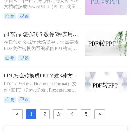
在日常工作中，我们有时需要将PDF
呢？本文将详细介绍几种将PDF转换
文档转换成PowerPoint（PPT）演示文
为PPT的方法，帮助您高效地完成这
稿以方便展示或编辑。那么PDF怎么
一任务。
赞
踩
转换成PPT呢？本文将介绍几种实现
这一目标的方法。
pdf转ppt怎么转？教你5种实用的方法！
在日常办公或学术场景中，常需要将
PDF文件转换为可编辑的PPT格式。
那么pdf转ppt怎么转呢？本文整理了5
赞
踩
种主流方法，从工具选择到操作细节
逐一解析，助你快速完成格式转换。
PDF怎么转换成PPT？这3种方法教会你！
PDF（Portable Document Format）文
件和PPT（PowerPoint Presentation）
文件在日常办公和学习中都有着广泛
赞
踩
的应用。有时，我们需要将PDF文件
转换为PPT格式，以便进行编辑、修
<
1
2
3
4
5
>
改或展示。那么PDF怎么转换成PPT
呢？本文将介绍三种将PDF转换成
PPT的高效方法。