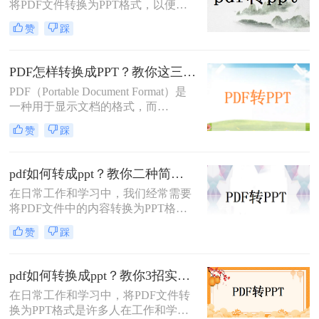
将PDF文件转换为PPT格式，以便更
换为PPT的高效方法，帮助您轻松完
好地进行演示和编辑。那么怎么把
成格式转换。
赞
踩
PDF转换成PPT呢？以下将介绍三种
常用的转换方法，帮助您轻松实现
PDF到PPT的转换。
PDF怎样转换成PPT？教你这三种转换方法！
PDF（Portable Document Format）是
一种用于显示文档的格式，而
PPT（PowerPoint）是一种用于演示的
赞
踩
文件格式。PDF文件常用于保存文档
的完整格式，但有时我们需要将PDF
文件转换为PPT格式以便于制作演示
pdf如何转成ppt？教你二种简单实用的转换方法!
文稿。那么PDF怎样转换成PPT呢？
在日常工作和学习中，我们经常需要
在本文中，我们将介绍三种方法，以
将PDF文件中的内容转换为PPT格
帮助您将PDF文件转换为PPT文件。
式，以便于演示和分享。那么PDF如
赞
踩
何转成PPT呢？以下是两种常用的方
法，帮助您轻松实现PDF到PPT的转
换。
pdf如何转换成ppt？教你3招实用方法轻松搞定！
在日常工作和学习中，将PDF文件转
换为PPT格式是许多人在工作和学习