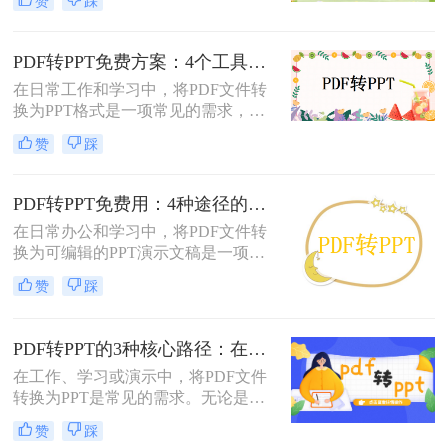
赞
踩
呢？以下将介绍三种常用的pdf转ppt
的方法，帮助您轻松实现文件格式的
转换。
PDF转PPT免费方案：4个工具的文件限制和输出质量对比！
在日常工作和学习中，将PDF文件转
换为PPT格式是一项常见的需求，以
便更好地进行演示和分享。虽然市面
赞
踩
上有许多专业的转换软件和服务，但
并非所有用户都愿意或需要为此付
费。那么pdf如何免费转换ppt呢？以
PDF转PPT免费用：4种途径的转换精度和排版保留能力对比！
下将介绍四种免费将PDF转换为PPT
在日常办公和学习中，将PDF文件转
的方法，帮助用户轻松实现格式转
换为可编辑的PPT演示文稿是一项高
换。
频需求。无论是需要修改过时的课
赞
踩
件、提取报告中的数据制作新方案，
还是将会议资料转化为演示文稿，快
速且免费地完成格式转换都能极大提
PDF转PPT的3种核心路径：在线、软件和PPT自带的适用范围！
升工作效率。那么如何免费把pdf转成
在工作、学习或演示中，将PDF文件
PPT呢？
转换为PPT是常见的需求。无论是整
合报告、课件，还是优化文档展示，
赞
踩
都需要一种高效且保留原格式的方