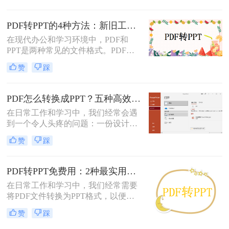
定、易于传输和打印而广受欢迎，但
它“只读”的特性也使其内容难以直接
PDF转PPT的4种方法：新旧工具对比，哪个更适合批量转换！
编辑和复用。此时，将PDF转换为可
在现代办公和学习环境中，PDF和
编辑的PPT就成了一个刚性需求。
PPT是两种常见的文件格式。PDF文
件因其跨平台性和不易修改性而广受
赞
踩
欢迎，而PPT则因其强大的演示功能
而备受青睐。然而，有时我们可能需
要将PDF文件转换为PPT格式，以便
PDF怎么转换成PPT？五种高效方法，适用不同场景全解析！
进行编辑、修改或演示。那么pdf怎么
在日常工作和学习中，我们经常会遇
转换成ppt呢？本文将详细介绍几种将
到一个令人头疼的问题：一份设计精
PDF转换为PPT的方法，帮助您轻松
美、内容详实的PDF文档，需要被转
实现文件格式的转换。
赞
踩
换为可编辑、可演示的
PowerPoint（PPT）文件。可能是为了
修改内容、调整逻辑，或是直接用于
PDF转PPT免费用：2种最实用的操作路径和避坑要点！
会议汇报。然而，由于PDF格式本身
在日常工作和学习中，我们经常需要
是为了稳定显示而非编辑而设计的，
将PDF文件转换为PPT格式，以便进
这项转换工作常常伴随着格式错乱、
行演示或编辑。那么怎么把pdf转换成
排版混乱、图片丢失等“车祸现场”。
赞
踩
ppt免费呢？本文将介绍两种免费将
PDF转换成PPT的方法，帮助您高效