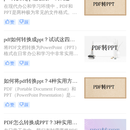
在现代办公和学习环境中，PDF和
PPT是两种极为常见的文件格式。
PDF文件因其出色的稳定性和兼容性
赞
踩
而被广泛用于文档分享和存储，而
PPT则因其强大的演示功能而备受青
睐。然而，有时我们需要将PDF转换
pdf如何转换成ppt？试试这四种常用方法！
为PPT以便进行编辑和演示。那么pdf
将PDF文档转换为PowerPoint（PPT）
转换成ppt怎么做呢？本文将详细介绍
格式在日常办公和学习中非常实用，
几种将PDF转换为PPT的方法。
特别是在需要对内容进行编辑或演示
赞
踩
时。那么pdf如何转换成ppt呢？本文
将介绍几种常见的转换方法。
如何将pdf转换ppt？4种实用方法解析！
PDF（Portable Document Format）和
PPT（PowerPoint Presentation）是两
种常见的文件格式，分别用于文档存
赞
踩
储和演示文稿制作。在某些情况下，
我们可能需要将PDF转换为PPT格
式，以便在演示文稿中使用或进行进
PDF怎么转换成PPT？3种实用方法详解！
一步编辑。那么如何将pdf转换ppt