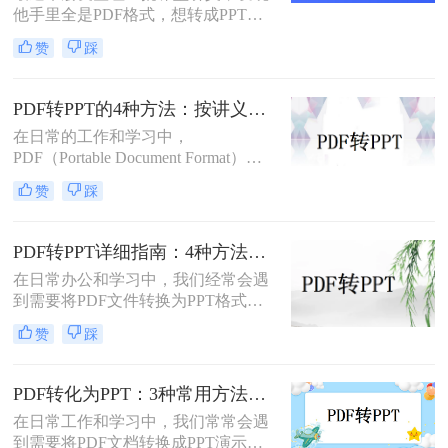
他手里全是PDF格式，想转成PPT讲
任务。
课用，结果试了好几个工具，不是字
赞
踩
体乱码就是排版错位，气得他差点把
电脑摔了。其实“讲义类型的pdf怎么
转ppt”这个问题，说到底要看你的
PDF转PPT的4种方法：按讲义、合同、报告3种文件类型选！
PDF是纯文字扫描件、带复杂表格的
在日常的工作和学习中，
课件，还是带大量图片的教案——不
PDF（Portable Document Format）因
同情况方法完全不同。下面我按实际
其格式稳定、跨平台兼容等优点而广
使用场景，把试过好用的几个方法整
赞
踩
泛应用。然而，在某些场合下，我们
理出来，不吹不黑，优缺点都说明
可能需要将PDF中的内容转换为
白。
PPT（PowerPoint）格式，以便进行演
PDF转PPT详细指南：4种方法的参数配置和输出效果调优！
示或编辑。虽然PDF到PPT的转换可
在日常办公和学习中，我们经常会遇
能不如其他格式转换那样直接，但通
到需要将PDF文件转换为PPT格式的
过一些方法和工具，我们仍然可以实
情况。无论是为了便于演示还是进一
现这一目的。本文将详细介绍怎么把
赞
踩
步编辑，掌握有效的转换方法都是必
pdf转换成ppt的几种方法，以及相关
要的。那么如何将pdf转换成ppt呢？
的实用技巧。
本文将详细介绍几种常用的方法。
PDF转化为PPT：3种常用方法在不同PPT版本下的兼容性！
在日常工作和学习中，我们常常会遇
到需要将PDF文档转换成PPT演示文