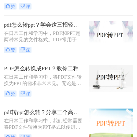
中常遇到的需求，特别是当需要将
赞
踩
PDF中的内容进行编辑、演示或分享
时。那么PDF如何转换成PPT呢？本
文将介绍三种常用的PDF转PPT的方
pdf怎么转ppt？学会这三招轻松搞定转换！
法。
在日常工作和学习中，PDF和PPT是
两种常见的文件格式。PDF常用于文
档的查看和分享，而PPT则更多地用
赞
踩
于制作演示文稿和进行演讲。有时，
您可能希望将PDF文件转换为PPT格
式，以便进行编辑、修改或展示。那
PDF怎么转换成PPT？教你二种转换方法！
么pdf怎么转ppt呢？本文将介绍三种
在日常工作和学习中，将PDF文件转
将PDF转换为PPT的方法：使用专业
换为PPT的需求非常常见。无论是为
的PDF转PPT软件、利用在线转换工
了方便展示、编辑还是进一步处理，
具，以及手动复制粘贴内容。
赞
踩
掌握几种高效的PDF转PPT方法都是
非常有用的。那么PDF怎么转换成
PPT呢？本文将详细介绍两种常见的
pdf转ppt怎么转？分享三个高效转换方法！
PDF转PPT方法，帮助用户轻松完成
在日常工作和学习中，我们经常需要
文件格式转换。
将PDF文件转换为PPT格式以便进行
演示或编辑。那么pdf转ppt怎么转