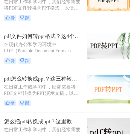
在日常工作和学习中，我们经常需要
将PDF文件转换为PPT格式，以便进
行演示或编辑。那么pdf怎么转ppt免
赞
踩
费呢？虽然市面上有许多付费的转换
工具，但本文将介绍五种免费的PDF
转PPT方法，帮助你轻松实现文件格
pdf文件如何转ppt格式？这4个方法请收好！方便又好用！
式的转换。
在现代办公和学习环境中，
PDF（Portable Document Format）因
其出色的跨平台兼容性和保持文档格
赞
踩
式不变的能力而广受欢迎。然而，在
某些情况下，我们可能需要将PDF文
件中的内容转换成PPT（PowerPoint
pdf怎么转换成ppt？这三种转换方法分享给你!！
Presentation）格式，以便进行演示或
在日常工作或学习中，经常需要将
进一步编辑。那么pdf文件如何转ppt
PDF文档转换为PPT演示文稿，以便
格式呢？本文将详细介绍几种将PDF
于更好地展示和编辑内容。
文件转换为PPT格式的有效方法，帮
赞
踩
PDF（Portable Document Format）因
助您轻松应对这一需求。
其格式稳定、兼容性强而被广泛应
用，但PPT（PowerPoint）则因其动态
怎么把pdf转换成ppt？这里教你这四种方法！
演示功能而备受青睐。那么pdf怎么转
在日常工作和学习中，我们经常需要
换成ppt呢？本文将介绍三种将PDF转