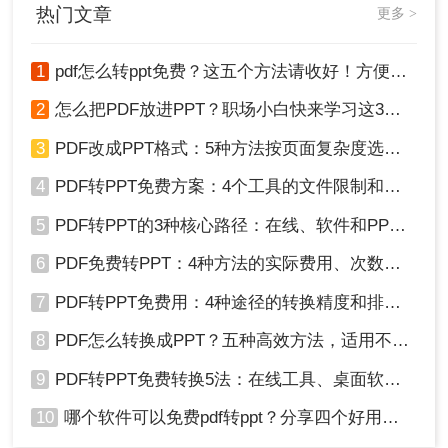
热门文章
更多 >
1
pdf怎么转ppt免费？这五个方法请收好！方便又好用！
2
怎么把PDF放进PPT？职场小白快来学习这3种方法！
3
PDF改成PPT格式：5种方法按页面复杂度选择！
4
PDF转PPT免费方案：4个工具的文件限制和输出质量对比！
5
PDF转PPT的3种核心路径：在线、软件和PPT自带的适用范围！
6
PDF免费转PPT：4种方法的实际费用、次数限制和效果！
7
PDF转PPT免费用：4种途径的转换精度和排版保留能力对比！
8
PDF怎么转换成PPT？五种高效方法，适用不同场景全解析！
9
PDF转PPT免费转换5法：在线工具、桌面软件和PPT插件的优劣！
10
哪个软件可以免费pdf转ppt？分享四个好用的转换工具！