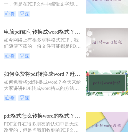
一，但是在PDF文件中编辑文字却是
一件比较麻烦的事情。为了方便编
赞
踩
辑，很多人会选择将PDF文件转换为
Word文件。
电脑pdf如何转换成word格式？这3个方法任你选择！看一次就能学会！
如今网络上有很多材料格式PDF，我
们随便下载的一份文件可能都是PDF
格式的，当你想要复制里面的内容或
赞
踩
者是直接使用时，就会发现PDF格式
的文件不好编辑，我们要编辑则需要
将pdf转换成word格式，那么电脑pdf
如何免费将pdf转换成word？赶紧参考一下本文中的在线方法吧！
如何转换成word格式呢？今日小编为
如何免费将pdf转换成word？今天来给
大家解答这个让很多人好奇的问题。
大家讲讲PDF转成word格式的方法，
在工作中我们经常会遇到这样的问
赞
踩
题，相信很多人都苦格式转换已久，
PDF文件给我们提供了不少便利
pdf格式怎么转换word的格式？教你五种好用的方法！
PDF文件在很多朋友的认知中是无法
改变的，但是当我们收到的PDF文件