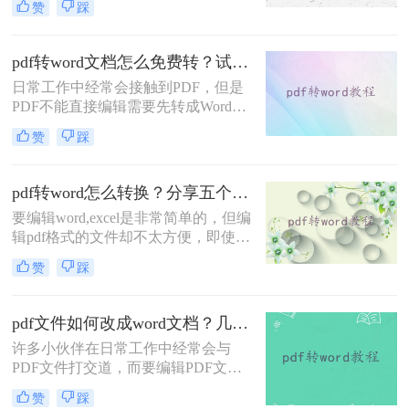
赞
踩
我们需要对PDF文件进行编辑的时候
就会比较麻烦。那你们想知道pdf如何
转换word格式吗？别急，下面小编就
pdf转word文档怎么免费转？试试这些方式！
来告诉你们pdf转word，你们快来看看
日常工作中经常会接触到PDF，但是
吧！
PDF不能直接编辑需要先转成Word才
能方便修改，那pdf转word文档怎么免
赞
踩
费转？今天师兄就给大家分享三种简
单的PDF转Word的方法吧！值得收
藏！
pdf转word怎么转换？分享五个常用的转换方法！
要编辑word,excel是非常简单的，但编
辑pdf格式的文件却不太方便，即使是
在很多小伙伴的电脑里，也没有工具
赞
踩
来打开pdf文件。对于pdf格式的文件
最好的办法就是转换成Word，那么
pdf转word怎么转换呢？今天，小编就
pdf文件如何改成word文档？几种简单方法图文教程！
给大家带来pdf转word的操作方法。
许多小伙伴在日常工作中经常会与
PDF文件打交道，而要编辑PDF文件
的内容并没有用Word编辑来的方便，
赞
踩
所以需要先转成Word格式的才能方便