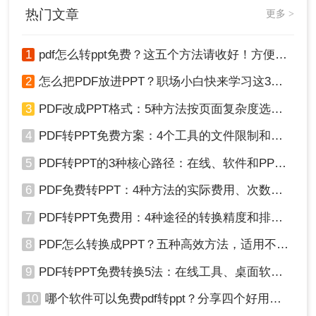
热门文章
更多 >
1
pdf怎么转ppt免费？这五个方法请收好！方便又好用！
2
怎么把PDF放进PPT？职场小白快来学习这3种方法！
3
PDF改成PPT格式：5种方法按页面复杂度选择！
4
PDF转PPT免费方案：4个工具的文件限制和输出质量对比！
5
PDF转PPT的3种核心路径：在线、软件和PPT自带的适用范围！
6
PDF免费转PPT：4种方法的实际费用、次数限制和效果！
7
PDF转PPT免费用：4种途径的转换精度和排版保留能力对比！
8
PDF怎么转换成PPT？五种高效方法，适用不同场景全解析！
9
PDF转PPT免费转换5法：在线工具、桌面软件和PPT插件的优劣！
10
哪个软件可以免费pdf转ppt？分享四个好用的转换工具！