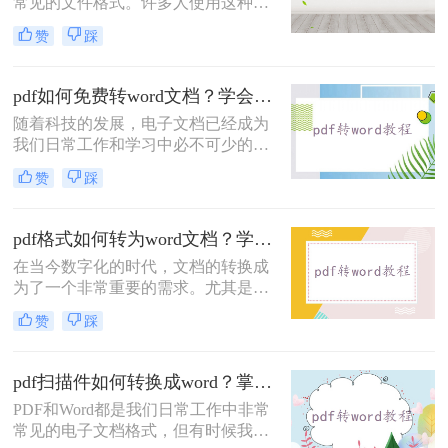
常见的文件格式。许多人使用这种格
的转换方法。
式来共享文件和文档，因为它可以跨
赞
踩
多个操作系统进行访问，并且不易被
编辑或更改。然而，有时候我们可能
需要将PDF转换成Word文档以便进行
pdf如何免费转word文档？学会这二个方法，一分钟就可轻松解决！
进一步编辑或修改。那么pdf怎么转换
随着科技的发展，电子文档已经成为
成word呢？在本文中，我们将详细介
我们日常工作和学习中必不可少的一
绍使用不同方法将PDF文件转换为可
部分。在我们的工作和学习过程中，
编辑的Word文档的步骤和技巧。
赞
踩
经常会遇到需要将PDF文件转换为可
编辑的Word文档的情况。那么，有没
有免费的方法将PDF转换为Word文档
pdf格式如何转为word文档？学会这二个实用方法，轻松实现转换！
呢？本文将为大家介绍一些免费而且
在当今数字化的时代，文档的转换成
高质量的PDF转Word工具。
为了一个非常重要的需求。尤其是在
工作和学习中，我们经常会遇到需要
赞
踩
将Pdf格式的文档转换为Word文档的
情况。Pdf和Word是两种不同的文件
格式，它们分别具有各自的特点和用
pdf扫描件如何转换成word？掌握这三种超简单方法，1分钟就可以轻松转换！
途。
PDF和Word都是我们日常工作中非常
常见的电子文档格式，但有时候我们