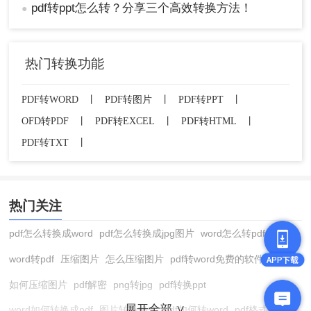
pdf转ppt怎么转？分享三个高效转换方法！
●
热门转换功能
PDF转WORD
丨
PDF转图片
丨
PDF转PPT
丨
OFD转PDF
丨
PDF转EXCEL
丨
PDF转HTML
丨
PDF转TXT
丨
热门关注
pdf怎么转换成word
pdf怎么转换成jpg图片
word怎么转pdf
word转pdf
压缩图片
怎么压缩图片
pdf转word免费的软件
如何压缩图片
pdf解密
png转jpg
pdf转换ppt
展开全部 ∨
word如何转换成pdf
图片转换格式
pdf如何转word
pdf格式转换