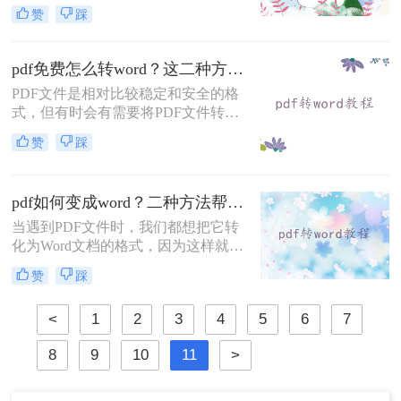
会遇到需要将PDF扫描件转换成Word
赞
踩
格式的需求。这时候，我们该如何进
行操作呢？本文将为大家详细介绍pdf
扫描件如何转换成word的方法。
pdf免费怎么转word？这二种方法简单易学，你一定要知道！
PDF文件是相对比较稳定和安全的格
式，但有时会有需要将PDF文件转成
Word文件。这在工作和学习等方面都
赞
踩
有用处。但是，很多人发现 PDF 转
Word 的软件需要付费才能使用，这
就让人感到有些不舒服。 如果你想知
pdf如何变成word？二种方法帮助你解决问题
道pdf免费怎么转word，本文为你提供
非常详细的方法，让你轻松完成这一
当遇到PDF文件时，我们都想把它转
操作。
化为Word文档的格式，因为这样就能
编辑PDF文件了。那么你知道pdf如何
赞
踩
变成word吗？说到格式转换，大家了
解的有多少呢？今天我们就来看看是
<
1
2
3
4
5
6
7
怎么将pdf转word的，下次遇到这种问
题就不用担心了。
8
9
10
11
>