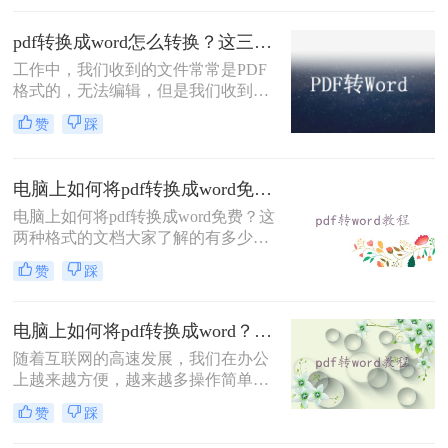
点的，那就是不方便编辑，PDF文件
不像word、excel、TXT这些文件，打
pdf转换成word怎么转换？这三种方法简单易学，你一定要知道！
开就能直接编辑，当我们想要编辑
工作中，我们收到的文件常常是PDF
PDF文件时就要用PDF编辑器来打
格式的，无法编辑，但是我们收到的
开，而且还要开会员才能使用，所以
文件一般除了浏览还需要编辑外，想
很多人都会将pdf文件改成word文档，
赞
踩
要编辑时，就要将pdf转换成word，那
这样就不用那么麻烦去编辑了，那么
pdf转换成word怎么转换？小编今天就
你知道怎么把pdf文件改成word文档
来给大家讲讲pdf转换成word方法，教
吗？下面就来给大家讲讲pdf转word的
电脑上如何将pdf转换成word免费？教给大家三种方法！
会你快速转换。
方法吧。
电脑上如何将pdf转换成word免费？这
两种格式的文档大家了解的有多少？
如果你还是初入职场的菜鸟不懂得对
赞
踩
文件的运用，那么一定快快学起来，
因为办公少不了使用各式各样的文
档，同时也需要格式转换，比如说将
电脑上如何将pdf转换成word？三个方法轻松搞定！
pdf转换成word，那么你知道什么有效
随着互联网的高速发展，我们在办公
又快速的免费pdf转word方法吗？不知
上越来越方便，越来越多操作简单高
道的朋友可以往下看。
效的软件来帮助我们的提高办公效
赞
踩
率，借助这些工具我们可以大大的节
省时间，简化工作过程，可以说是十