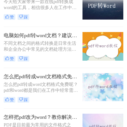
今天给大家带来一款在线pdf转换成
word的工具，相信很多人在工作中都
会遇到格式转换的问题，不知道你是
赞
踩
否也为此苦恼过呢？如果还不知道怎
么转换，那么不妨看一下本篇文章，
相信看完后很快就能掌握一项新技
电脑如何pdf转word文档？建议收藏这二种转换方法！
能。下面就来给大家详细讲讲在线pdf
怎么转换成word的方法吧。
不同文档之间的格式转换是日常生活
和企业办公中常见的文档处理方法。
现在越来越多的PDF文档被用于办
赞
踩
公，这并不奇怪，因为PDF文件在传
输和阅读中不会受到任何条件的影
响，所以很多人喜欢以PDF格式发送
怎么把pdf转成word文档格式免费？分享三个实用的方法！
文件。但这种格式只能阅读，不能修
怎么把pdf转成word文档格式免费呢？
改。如果需要修改这些PDF文件，我
pdf和word都是我们在工作中经常需要
们应该如何操作？将PDF文件转换为
使用的文档，经常需要转换文件格
Word文档格式。那么电脑如何pdf转
赞
踩
式，现在许多文档格式转换工具，但
word文档呢？今天，让我们与大家分
是不方便快捷。今天就给大家推荐几
享pdf转word的方法。让我们一起学
个pdf转word的方法。一起来看看吧~
习。
怎样把pdf改为word？教你解决在线转换问题！
PDF是目前最为常用的文件格式之