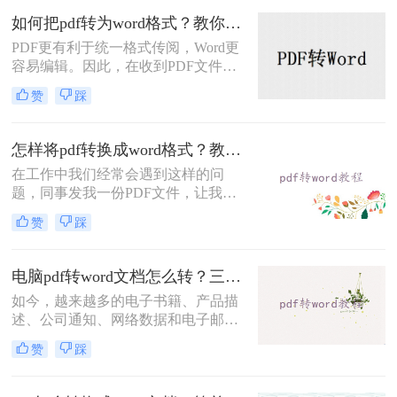
分的方便，像PDF和Word都是我们经
如何把pdf转为word格式？教你三招，免费转word！
常会用到的文档，当我们需要将两种
PDF更有利于统一格式传阅，Word更
文档进行转换时，那么电脑上如何将
容易编辑。因此，在收到PDF文件
pdf转换成word呢，下面就来给大家讲
后，将PDF转换为Word是很多的人工
讲pdf转换成word方法吧。
赞
踩
作需求。市场上大多数把pdf转为word
格式工具不仅需要收费，而且转换质
量也不好。今天，小编将与您分享两
怎样将pdf转换成word格式？教你二种免费的方法！
个免费有用的pdf转word方法，转换效
在工作中我们经常会遇到这样的问
率特别高哦~
题，同事发我一份PDF文件，让我帮
忙将pdf转换成word格式，PDF文件很
赞
踩
便利，在阅读和分享上极具优势，但
是在编辑上不能直接编辑，要想编辑
还得转换成word文档，那么问题来
电脑pdf转word文档怎么转？三种常用方法可实现！
了，怎样将pdf转换成word格式？这类
如今，越来越多的电子书籍、产品描
操作对工作经验丰富的人自然不在话
述、公司通知、网络数据和电子邮件
下，但对于职场新手来说，就让人很
开始使用PDF格式文件。Adobe设计
头疼了，学会这个将pdf转换成word格
赞
踩
PDF文件格式的目的是支持跨平台、
式方法，再也不用担心不会转格式！
多媒体集成的信息出版和发布，特别
下面就一起来了解一下吧。
是对网络信息发布的支持。为了实现