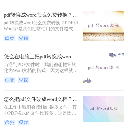
修改。
pdf转换成word怎么免费转换？试试这些方式！
pdf转换成word怎么免费转换？PDF和
Word都是我们经常使用的文件格式，
在某些方面二者是一样的，关键在于
赞
踩
它们之间的区别。与Word相比，PDF
文件在阅读、安全和兼容性等方面都
优于Word,Word文件具有比PDF更强
怎么在电脑上把pdf转换成word？转转大师在线转换就能解决！
的编辑能力。在处理这两种文件格式
当遇到PDF文件时，我们都想把它转
时，可以根据自己的实际需求互转使
化为Word文档的格式，因为这样就能
用。那你知道如何pdf转word吗？现在
编辑PDF文件了。那么你知道怎么在
我们来学习一下PDF转Word的方法。
赞
踩
电脑上把pdf转换成word吗？说到格式
转换，大家了解的有多少呢？今天我
们就来看看是怎么将pdf转word的，下
怎么把pdf文件改成word文档？这五种转换方法保证让你满意！
次遇到这种问题就不用担心了。
在工作中我们会接触到很多文件，其
中PDF格式的文件比较多，这是因为
PDF格式的文件比较稳定，深的办公
赞
踩
职员的喜欢，但是PDF文件也是有缺