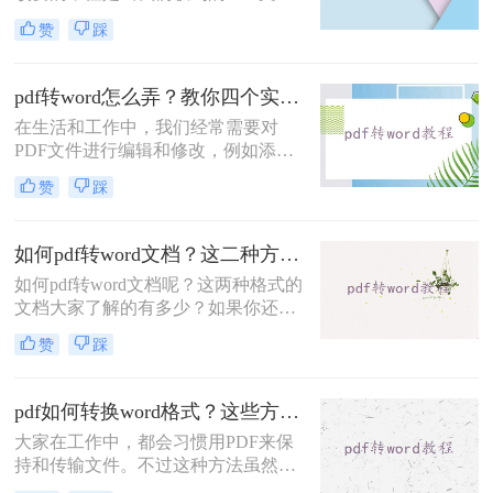
出现问题时，如何编辑和改变文件中
赞
踩
的内容呢？事实上，只要你掌握了一
些文件格式转换技巧，你就可以很容
易地解决PDF难以编辑的问题。例
pdf转word怎么弄？教你四个实用方法！
如，将pdf格式转换word的格式，以便
在生活和工作中，我们经常需要对
于编辑文档中的内容。你现在知道pdf
PDF文件进行编辑和修改，例如添加
格式怎么转换word的格式吗？不清楚
水印、超链接、插入或删除图片等操
的合作伙伴可以尝试遵循以下内容。
赞
踩
作。然而，这些操作不能直接在PDF
我相信你很快就能学会pdf转word的方
文件上进行，因此常见的方法就是将
法。
其转换为Word文件进行编辑。如果你
如何pdf转word文档？这二种方法建议收藏！
不知道pdf转word怎么弄，别担心，下
如何pdf转word文档呢？这两种格式的
面我给大家介绍几种超实用的方法!
文档大家了解的有多少？如果你还是
初入职场的菜鸟不懂得对文件的运
赞
踩
用，那么一定快快学起来，因为办公
少不了使用各式各样的文档，同时也
需要格式转换，比如说pdf转word文
pdf如何转换word格式？这些方法轻松免费转换！
档，那么你知道什么有效又快速的pdf
大家在工作中，都会习惯用PDF来保
转word方法方法吗？不知道的朋友可
持和传输文件。不过这种方法虽然很
以往下看。
很好的保护了文件的安全性，但是当