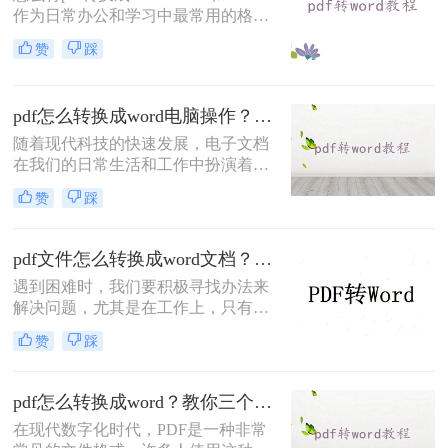
作为日常办公和学习中最常用的格
式，我们通常用Word文档来编辑，然
赞
踩
后用PDF文件用来传输和打印；但很
多时候因为PDF文件无法直接修改编
辑，所以我们会选择将PDF转Word再
pdf怎么转换成word电脑操作？这二种方法简单易学，你一定要知道！
来进行修改；那今天我们就来分享
PDF转成Word文档的方法吧！
随着现代科技的快速发展，电子文档
在我们的日常生活和工作中扮演着越
来越重要的角色。无论是学术论文、
赞
踩
商业报告还是个人文档，我们经常需
要与pdf格式的文件打交道。虽然pdf
格式在保护文档完整性和格式一致性
pdf文件怎么转换成word文档？分享两个实用免费的方法
方面具有优势，但有时我们可能需要
遇到困难时，我们要积极寻找办法来
对其进行编辑或使用其中的内容。这
解决问题，尤其是在工作上，只有在
时候，就需要将pdf转成word。那你们
遇到问题后，才能更好的完成工作，
知道pdf怎么转换成word电脑操作吗？
赞
踩
拿文件转换问题来说，遇到难以转换
下面就为大家详细介绍一下pdf转word
的文件格式，我们只要积极寻找办法
的有关内容。
就可以很容易地完成转换。那么pdf文
pdf怎么转换成word？教你三个简单高效的方法！
件怎么转换成word文档，给大家介绍
在现代数字化时代，PDF是一种非常
一下转转大师pdf文件转换成word文档