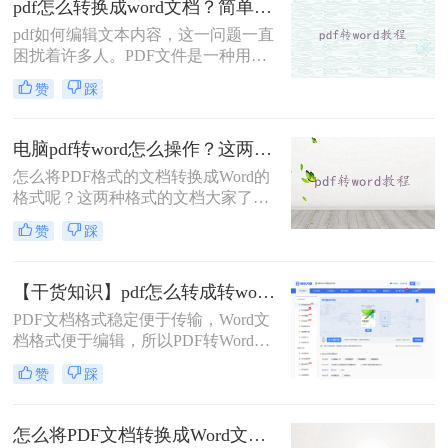
pdf怎么转换成word文档？简单实用的方法推荐给你！
这一目标，PDF具有许多其他电子文
pdf如何编辑文本内容，这一问题一直
件格式无法比拟的优势。但是PDF却
困扰着许多人。PDF文件是一种用来
不能直接编辑，因此需要pdf转word，
阅读的高清晰度文件，用于防止编辑
那么电脑pdf转word文档怎么转呢？下
赞
踩
对其进行修改。那么如何修改PDF的
面就来看看吧。
内容呢？我们可以把pdf转换成word文
档，然后直接在Word中修改，这样虽
电脑pdf转word怎么操作？这两种超简单方法，1分钟就可以轻松转换！
然多了个步骤，但是我们也能如意的
怎么将PDF格式的文档转换成Word的
将文档内容修改，那么pdf怎么转换成
格式呢？这两种格式的文档大家了解
word文档呢？下面一起看看吧。
的有多少？如果你还是初入职场的菜
赞
踩
鸟不懂得对文件的运用，那么一定快
快学起来，因为办公少不了使用各式
各样的文档，同时也需要格式转换，
【干货知识】pdf怎么转成转word？这几款工具高效还免费！
比如说电脑pdf转word怎么操作，那么
PDF文档格式稳定便于传输，Word文
你知道什么有效又快速的pdf转word方
档格式便于编辑，所以PDF转Word这
法吗？不知道的朋友可以往下看。
是一项经常会用到的文件转换操作，
赞
踩
那么有哪些方法可以轻松解决呢？
怎么将PDF文档转换成Word文档？教你在线转换操作步骤