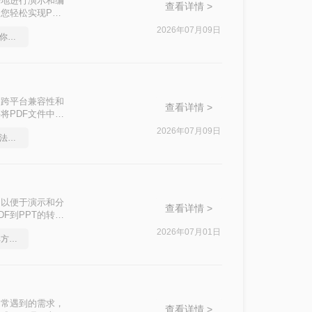
好地进行演示和编
查看详情 >
您轻松实现PDF
2026年07月09日
pdf在线转换成word，教你一个方法
出色的跨平台兼容性和
查看详情 >
将PDF文件中的
步编辑。那么pdf
2026年07月09日
pdf如何转word，这个方法简单又方便
的有效方法，帮助
，以便于演示和分
查看详情 >
F到PPT的转
2026年07月01日
如何将pdf转Word，简单方法教你一招
中常遇到的需求，
查看详情 >