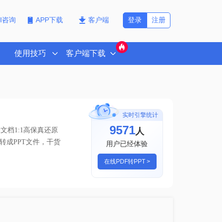
登录
注册
PI咨询
APP下载
客户端
使用技巧
客户端下载
实时引擎统计
9576
人
档1:1高保真还原
件转成PPT文件，干货
用户已经体验
在线PDF转PPT >