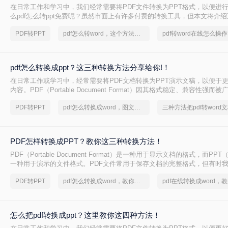
在日常工作和学习中，我们经常需要将PDF文件转换为PPT格式，以便进
么pdf怎么转ppt免费呢？虽然市面上有许多付费的转换工具，但本文将介绍
转PPT方法，帮助你轻松实现文件格式的转换。
PDF转PPT
pdf怎么转word，这个方法简单又方便
pdf怎么转换成ppt？这三种转换方法分享给你!！
在日常工作或学习中，经常需要将PDF文档转换为PPT演示文稿，以便于
内容。PDF（Portable Document Format）因其格式稳定、兼容性强而
PPT（PowerPoint）则因其动态演示功能而备受青睐。那么pdf怎么转换成
PDF转PPT
pdf怎么转换成word，图文教程分享
三种方法把pdf转word
绍三种将PDF转换为PPT的高效方法，帮助您轻松完成格式转换。
PDF怎样转换成PPT？教你这三种转换方法！
PDF（Portable Document Format）是一种用于显示文档的格式，而PPT（P
一种用于演示的文件格式。PDF文件常用于保存文档的完整格式，但有时我
件转换为PPT格式以便于制作演示文稿。那么PDF怎样转换成PPT呢？在
PDF转PPT
pdf怎么转换成word，教你一个方法
绍三种方法，以帮助您将PDF文件转换为PPT文件。
怎么把pdf转换成ppt？这里教你这四种方法！