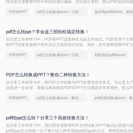
特别是当需要将PDF中的内容进行编辑、演示或分享时。那么PDF如何转换
将介绍三种常用的PDF转PPT的方法。
PDF转PPT
pdf怎么转换成word？几招轻松搞定
pdf怎么转ppt？学会这三招轻松搞定转换！
在日常工作和学习中，PDF和PPT是两种常见的文件格式。PDF常用于文
而PPT则更多地用于制作演示文稿和进行演讲。有时，您可能希望将PDF文
式，以便进行编辑、修改或展示。那么pdf怎么转ppt呢？本文将介绍三种将P
PDF转PPT
pdf怎么转换成word？几招轻松搞定
轻松搞定pdf转word
的方法：使用专业的PDF转PPT软件、利用在线转换工具，以及手动复制
PDF怎么转换成PPT？教你二种转换方法！
在日常工作和学习中，将PDF文件转换为PPT的需求非常常见。无论是为
还是进一步处理，掌握几种高效的PDF转PPT方法都是非常有用的。那么P
PPT呢？本文将详细介绍两种常见的PDF转PPT方法，帮助用户轻松完成
PDF转PPT
pdf怎么转换成word，教你一个方法
pdf转ppt怎么转？分享三个高效转换方法！
在日常工作和学习中，我们经常需要将PDF文件转换为PPT格式以便进行
pdf转ppt怎么转呢？以下将介绍三种常用的pdf转ppt的方法，帮助您轻松