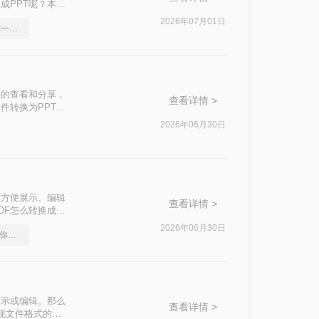
成PPT呢？本文
2026年07月01日
如何将pdf转Word，教你一招搞定
档的查看和分享，
查看详情 >
件转换为PPT格
DF转换为PPT
2026年06月30日
粘贴内容。
了方便展示、编辑
查看详情 >
DF怎么转换成
文件格式转换。
2026年06月30日
pdf在线转换成word，教你一个方法
演示或编辑。那么
查看详情 >
实现文件格式的转