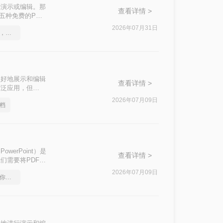
行演示或编辑。那
查看详情 >
五种免费的PDF
2026年07月31日
pdf转word在线怎么操作，这个方法简单又方便
更好地展示和编辑
查看详情 >
被广泛应用，但
ppt呢？本文将介
2026年07月09日
文档
owerPoint）是
查看详情 >
们需要将PDF文
本文中，我们将介
2026年07月09日
pdf在线转换成word，教你一个方法