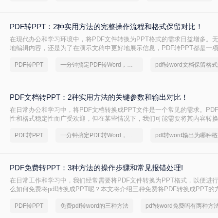
出来，不吹不黑，优缺点都说明白。
PDF转PPT：2种实用方法的完整操作流程和格式保留对比！
在现代办公和学习环境中，将PDF文件转换为PPT格式的需求日益增多。
地编辑内容，还是为了在演示文稿中更好地展示信息，PDF转PPT都是一
能。那么如何把PDF转换成PPT呢？本文将介绍两种高效的PDF转PPT方
PDF转PPT
一分钟搞定PDF转Word，这2种简单方法，任意选择
己的需求选择最合适的方式。
PDF文档转PPT：2种实用方法的关键参数和输出对比！
在日常办公和学习中，将PDF文档转换成PPT文件是一个常见的需求。PD
性和格式稳定性而广受欢迎，但在某些情况下，我们可能需要将其内容转换
便进行演示、分享或编辑。那么pdf文档如何转化成ppt呢？本文将介绍两种
PDF转PPT
一分钟搞定PDF转Word，这2种简单方法，任意选择
pdf转word输出为哪种
成PPT的实用方法。
PDF免费转PPT：3种方法的操作步骤和常见报错处理!
在日常工作和学习中，我们经常需要将PDF文件转换为PPT格式，以便进
么如何免费将pdf转换成PPT呢？本文将介绍三种免费将PDF转换成PPT的
PDF转PPT
免费pdf转word的三种方法
pdf转word免费吗有两种方