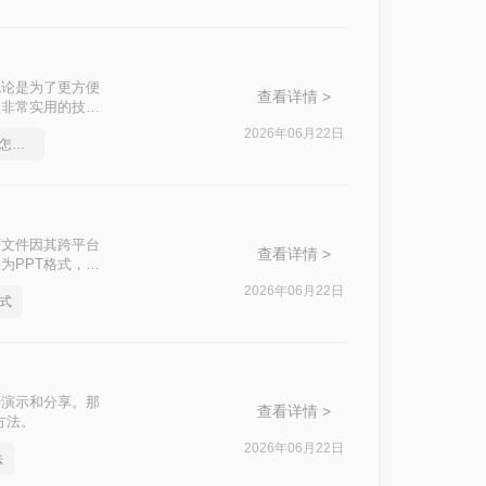
无论是为了更方便
查看详情 >
项非常实用的技
法，帮助您根据自
2026年06月22日
pdf转word文档保留格式怎么操作
F文件因其跨平台
查看详情 >
为PPT格式，以
将PDF文档转化
2026年06月22日
格式
行演示和分享。那
查看详情 >
方法。
2026年06月22日
法