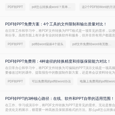
换。
PDF转PPT
pdf怎么转换成word？简单高效的恢复方法
PDF转PPT免费方案：4个工具的文件限制和输出质量对比！
在日常工作和学习中，将PDF文件转换为PPT格式是一项常见的需求，以
和分享。虽然市面上有许多专业的转换软件和服务，但并非所有用户都愿
费。那么pdf如何免费转换ppt呢？以下将介绍四种免费将PDF转换为PPT
PDF转PPT
pdf转word鼠标4个箭头
pdf文件免费转word有页数限制
轻松实现格式转换。
PDF转PPT免费用：4种途径的转换精度和排版保留能力对比！
在日常办公和学习中，将PDF文件转换为可编辑的PPT演示文稿是一项高
要修改过时的课件、提取报告中的数据制作新方案，还是将会议资料转化
且免费地完成格式转换都能极大提升工作效率。那么如何免费把pdf转成PP
PDF转PPT
可以免费用的pdf转word办法
电脑上免费用的pdf转wor
PDF转PPT的3种核心路径：在线、软件和PPT自带的适用范围！
在工作、学习或演示中，将PDF文件转换为PPT是常见的需求。无论是整
是优化文档展示，都需要一种高效且保留原格式的方法。那么pdf怎么转换成
几种常用方法的详细解析，帮助你快速上手。