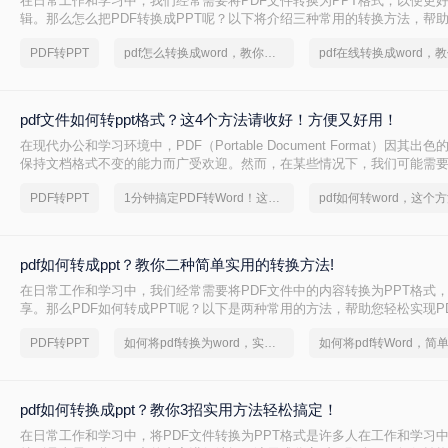
在日常工作和学习中，我们经常需要将PDF文件转换为PPT格式，以便更
辑。那么怎么把PDF转换成PPT呢？以下将介绍三种常用的转换方法，帮助
到PPT的转换。
PDF转PPT
pdf怎么转换成word，教你一个方法
pdf文件如何转ppt格式？这4个方法请收好！方便又好用！
在现代办公和学习环境中，PDF（Portable Document Format）因其
保持文档格式不变的能力而广受欢迎。然而，在某些情况下，我们可能需要
内容转换成PPT（PowerPoint Presentation）格式，以便进行演示或进一
PDF转PPT
1分钟搞定PDF转Word！这2个方法，一定要收好！
文件如何转ppt格式呢？本文将详细介绍几种将PDF文件转换为PPT格式
您轻松应对这一需求。
pdf如何转成ppt？教你二种简单实用的转换方法!
在日常工作和学习中，我们经常需要将PDF文件中的内容转换为PPT格式
享。那么PDF如何转成PPT呢？以下是两种常用的方法，帮助您轻松实现PD
换。
PDF转PPT
如何将pdf转换为word，实用的方法来了
pdf如何转换成ppt？教你3招实用方法轻松搞定！
在日常工作和学习中，将PDF文件转换为PPT格式是许多人在工作和学习