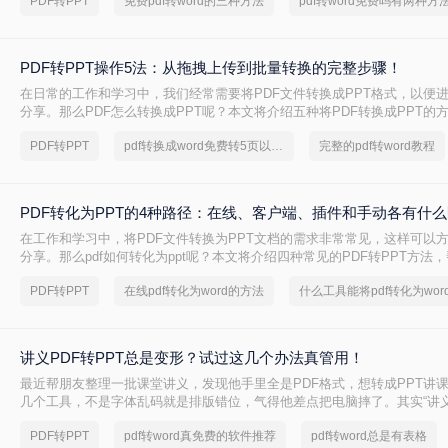
PDF转PPT
免费pdf转word的三种方法
pdf转word免费吗有两种方
PDF转PPT操作5法：从拖拽上传到批量转换的完整步骤！
在日常的工作和学习中，我们经常需要将PDF文件转换成PPT格式，以便
分享。那么PDF怎么转换成PPT呢？本文将介绍五种将PDF转换成PPT的
PDF转PPT
pdf转换成word免费转5页以上的
完整的pdf转word教程
PDF转化为PPT的4种路径：在线、客户端、插件和手动各有什
在工作和学习中，将PDF文件转换为PPT文档的需求非常常见，这样可以
分享。那么pdf如何转化为ppt呢？本文将介绍四种常见的PDF转PPT方法
需求选择最合适的方式。
PDF转PPT
在线pdf转化为word的方法
什么工具能将pdf转化为wor
讲义PDF转PPT总是变形？试过这几个办法真管用！
最近帮朋友整理一批课堂讲义，发现他手里全是PDF格式，想转成PPT讲
几个工具，不是字体乱码就是排版错位，气得他差点把电脑摔了。其实“讲义
转ppt”这个问题，说到底要看你的PDF是纯文字扫描件、带复杂表格的课
PDF转PPT
pdf转word真免费的软件推荐
pdf转word总是有表格
片的教案——不同情况方法完全不同。下面我按实际使用场景，把试过好