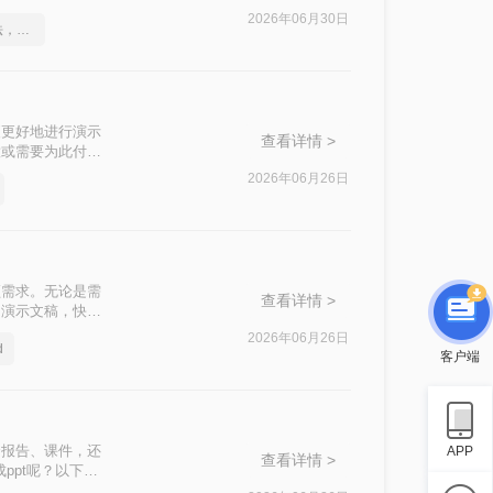
2026年06月30日
这2个PDF转Word的方法，高效率转换，排版不乱码！
便更好地进行演示
查看详情 >
意或需要为此付
的方法，帮助用户
2026年06月26日
频需求。无论是需
查看详情 >
为演示文稿，快速
T呢？
2026年06月26日
d
客户端
合报告、课件，还
APP
查看详情 >
ppt呢？以下是