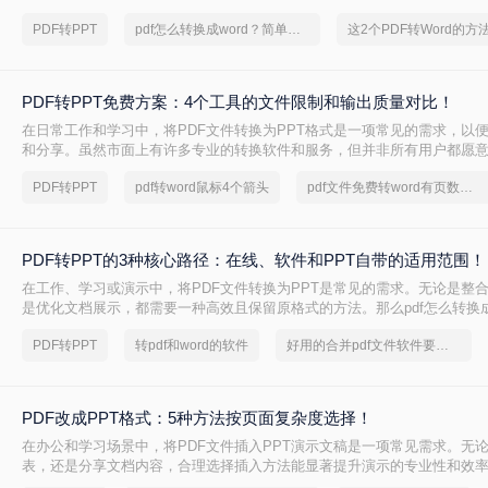
换。
PDF转PPT
pdf怎么转换成word？简单高效的恢复方法
PDF转PPT免费方案：4个工具的文件限制和输出质量对比！
在日常工作和学习中，将PDF文件转换为PPT格式是一项常见的需求，以
和分享。虽然市面上有许多专业的转换软件和服务，但并非所有用户都愿
费。那么pdf如何免费转换ppt呢？以下将介绍四种免费将PDF转换为PPT
PDF转PPT
pdf转word鼠标4个箭头
pdf文件免费转word有页数限制
轻松实现格式转换。
PDF转PPT的3种核心路径：在线、软件和PPT自带的适用范围！
在工作、学习或演示中，将PDF文件转换为PPT是常见的需求。无论是整
是优化文档展示，都需要一种高效且保留原格式的方法。那么pdf怎么转换成
几种常用方法的详细解析，帮助你快速上手。
PDF转PPT
转pdf和word的软件
好用的合并pdf文件软件要和好朋友分享
PDF改成PPT格式：5种方法按页面复杂度选择！
在办公和学习场景中，将PDF文件插入PPT演示文稿是一项常见需求。无
表，还是分享文档内容，合理选择插入方法能显著提升演示的专业性和效率
改成PPT呢？以下是五种常用方法的详细说明，帮助您根据需求高效完成