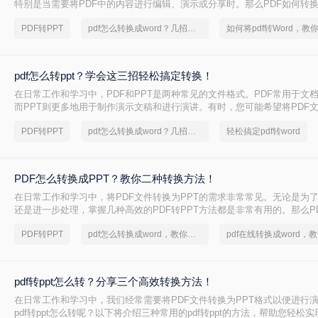
特别是当需要将PDF中的内容进行编辑、演示或分享时。那么PDF如何转换
将介绍三种常用的PDF转PPT的方法。
PDF转PPT
pdf怎么转换成word？几招轻松搞定
pdf怎么转ppt？学会这三招轻松搞定转换！
在日常工作和学习中，PDF和PPT是两种常见的文件格式。PDF常用于文
而PPT则更多地用于制作演示文稿和进行演讲。有时，您可能希望将PDF文
式，以便进行编辑、修改或展示。那么pdf怎么转ppt呢？本文将介绍三种将P
PDF转PPT
pdf怎么转换成word？几招轻松搞定
轻松搞定pdf转word
的方法：使用专业的PDF转PPT软件、利用在线转换工具，以及手动复制
PDF怎么转换成PPT？教你二种转换方法！
在日常工作和学习中，将PDF文件转换为PPT的需求非常常见。无论是为
还是进一步处理，掌握几种高效的PDF转PPT方法都是非常有用的。那么P
PPT呢？本文将详细介绍两种常见的PDF转PPT方法，帮助用户轻松完成
PDF转PPT
pdf怎么转换成word，教你一个方法
pdf转ppt怎么转？分享三个高效转换方法！
在日常工作和学习中，我们经常需要将PDF文件转换为PPT格式以便进行
pdf转ppt怎么转呢？以下将介绍三种常用的pdf转ppt的方法，帮助您轻松