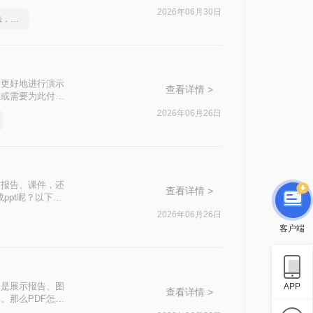
2026年06月30日
这2个PDF转Word的方法，高效率转换，排版不乱码！
便更好地进行演示
查看详情 >
意或需要为此付
的方法，帮助用户
2026年06月26日
合报告、课件，还
查看详情 >
ppt呢？以下是
2026年06月26日
客户端
论是展示报告、图
APP
查看详情 >
。那么PDF怎么
文档整合。