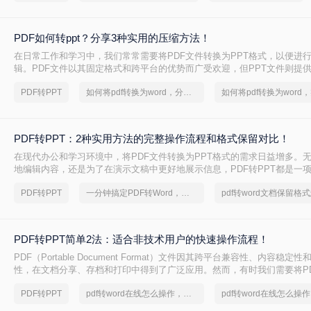
出来，不吹不黑，优缺点都说明白。
PDF如何转ppt？分享3种实用的压缩方法！
在日常工作和学习中，我们常常需要将PDF文件转换为PPT格式，以便进
辑。PDF文件以其固定格式和跨平台的优势而广受欢迎，但PPT文件则提
功能和动态展示效果。那么PDF如何转PPT呢？本文将介绍三种将PDF转换
PDF转PPT
如何将pdf转换为word，分享一种简单的方法
帮助您轻松完成这一任务。
PDF转PPT：2种实用方法的完整操作流程和格式保留对比！
在现代办公和学习环境中，将PDF文件转换为PPT格式的需求日益增多。
地编辑内容，还是为了在演示文稿中更好地展示信息，PDF转PPT都是一
能。那么如何把PDF转换成PPT呢？本文将介绍两种高效的PDF转PPT方
PDF转PPT
一分钟搞定PDF转Word，这2种简单方法，任意选择
己的需求选择最合适的方式。
PDF转PPT简单2法：适合非技术用户的快速操作流程！
PDF（Portable Document Format）文件因其跨平台兼容性、内容稳
性，在文档分享、存档和打印中得到了广泛应用。然而，有时我们需要将P
为PPT（PowerPoint）格式，以便进行演示、编辑或团队协作。那么PDF
PDF转PPT
pdf转word在线怎么操作，方法超级简单
呢？本文将介绍两种将PDF转换成PPT的方法。