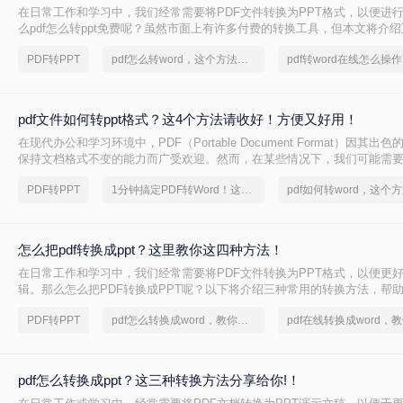
在日常工作和学习中，我们经常需要将PDF文件转换为PPT格式，以便进
么pdf怎么转ppt免费呢？虽然市面上有许多付费的转换工具，但本文将介绍
转PPT方法，帮助你轻松实现文件格式的转换。
PDF转PPT
pdf怎么转word，这个方法简单又方便
pdf文件如何转ppt格式？这4个方法请收好！方便又好用！
在现代办公和学习环境中，PDF（Portable Document Format）因其
保持文档格式不变的能力而广受欢迎。然而，在某些情况下，我们可能需要
内容转换成PPT（PowerPoint Presentation）格式，以便进行演示或进一
PDF转PPT
1分钟搞定PDF转Word！这2个方法，一定要收好！
文件如何转ppt格式呢？本文将详细介绍几种将PDF文件转换为PPT格式
您轻松应对这一需求。
怎么把pdf转换成ppt？这里教你这四种方法！
在日常工作和学习中，我们经常需要将PDF文件转换为PPT格式，以便更
辑。那么怎么把PDF转换成PPT呢？以下将介绍三种常用的转换方法，帮助
到PPT的转换。
PDF转PPT
pdf怎么转换成word，教你一个方法
pdf怎么转换成ppt？这三种转换方法分享给你!！