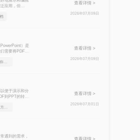
更好地展示和编辑
查看详情 >
被广泛应用，但
ppt呢？本文将介
2026年07月09日
文档
owerPoint）是
查看详情 >
们需要将PDF文
本文中，我们将介
2026年07月09日
pdf在线转换成word，教你一个方法
，以便于演示和分
查看详情 >
F到PPT的转
2026年07月01日
如何将pdf转Word，简单方法教你一招
中常遇到的需求，
查看详情 >