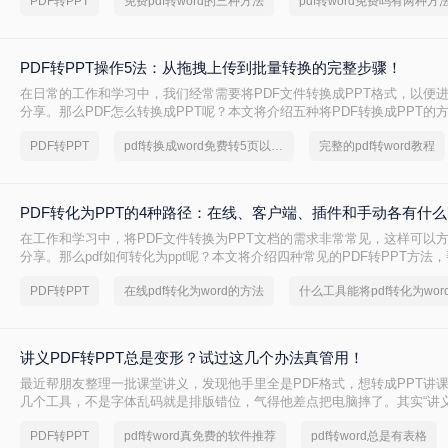
PDF转PPT
免费pdf转word的三种方法
pdf转word免费吗有两种方
PDF转PPT操作5法：从拖拽上传到批量转换的完整步骤！
在日常的工作和学习中，我们经常需要将PDF文件转换成PPT格式，以便
分享。那么PDF怎么转换成PPT呢？本文将介绍五种将PDF转换成PPT的
PDF转PPT
pdf转换成word免费转5页以上的
完整的pdf转word教程
PDF转化为PPT的4种路径：在线、客户端、插件和手动各有什
在工作和学习中，将PDF文件转换为PPT文档的需求非常常见，这样可以
分享。那么pdf如何转化为ppt呢？本文将介绍四种常见的PDF转PPT方法
需求选择最合适的方式。
PDF转PPT
在线pdf转化为word的方法
什么工具能将pdf转化为wor
讲义PDF转PPT总是变形？试过这几个办法真管用！
最近帮朋友整理一批课堂讲义，发现他手里全是PDF格式，想转成PPT讲
几个工具，不是字体乱码就是排版错位，气得他差点把电脑摔了。其实“讲义
转ppt”这个问题，说到底要看你的PDF是纯文字扫描件、带复杂表格的课
PDF转PPT
pdf转word真免费的软件推荐
pdf转word总是有表格
片的教案——不同情况方法完全不同。下面我按实际使用场景，把试过好