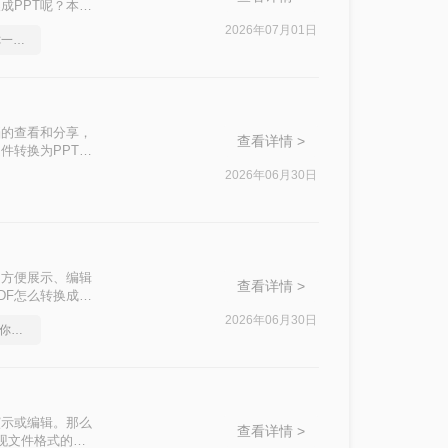
成PPT呢？本文
2026年07月01日
如何将pdf转Word，教你一招搞定
档的查看和分享，
查看详情 >
件转换为PPT格
DF转换为PPT
2026年06月30日
粘贴内容。
了方便展示、编辑
查看详情 >
DF怎么转换成
文件格式转换。
2026年06月30日
pdf在线转换成word，教你一个方法
演示或编辑。那么
查看详情 >
实现文件格式的转