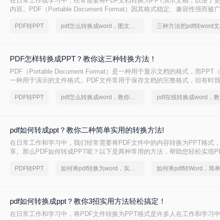
在日常工作或学习中，经常需要将PDF文档转换为PPT演示文稿，以便于
内容。PDF（Portable Document Format）因其格式稳定、兼容性强而
PPT（PowerPoint）则因其动态演示功能而备受青睐。那么pdf怎么转换成
PDF转PPT
pdf怎么转换成word，图文教程分享
三种方法把pdf转word
绍三种将PDF转换为PPT的高效方法，帮助您轻松完成格式转换。
PDF怎样转换成PPT？教你这三种转换方法！
PDF（Portable Document Format）是一种用于显示文档的格式，而PPT（P
一种用于演示的文件格式。PDF文件常用于保存文档的完整格式，但有时我
件转换为PPT格式以便于制作演示文稿。那么PDF怎样转换成PPT呢？在
PDF转PPT
pdf怎么转换成word，教你一个方法
绍三种方法，以帮助您将PDF文件转换为PPT文件。
pdf如何转成ppt？教你二种简单实用的转换方法!
在日常工作和学习中，我们经常需要将PDF文件中的内容转换为PPT格式
享。那么PDF如何转成PPT呢？以下是两种常用的方法，帮助您轻松实现PD
换。
PDF转PPT
如何将pdf转换为word，实用的方法来了
pdf如何转换成ppt？教你3招实用方法轻松搞定！
在日常工作和学习中，将PDF文件转换为PPT格式是许多人在工作和学习