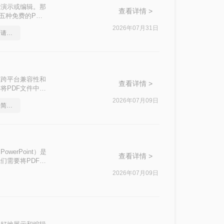
行演示或编辑。那
查看详情 >
五种免费的PDF
2026年07月31日
这份pdf格式转ppt教程，请收好！
出色的跨平台兼容性和
查看详情 >
将PDF文件中的
步编辑。那么pdf
2026年07月09日
如何pdf转ppt，这个方法简单又方便
的有效方法，帮助
owerPoint）是
查看详情 >
们需要将PDF文
本文中，我们将介
2026年07月09日