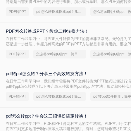
特别是当需要将PDF中的内容进行编辑、演示或分享时。那么PDF如何转换
将介绍三种常用的PDF转PPT的方法。
PDF转PPT
pdf怎么转换成换成ppt？几招轻松搞定
PDF怎么转换成PPT？教你二种转换方法！
在日常工作和学习中，将PDF文件转换为PPT的需求非常常见。无论是为
还是进一步处理，掌握几种高效的PDF转PPT方法都是非常有用的。那么P
PPT呢？本文将详细介绍两种常见的PDF转PPT方法，帮助用户轻松完成
PDF转PPT
怎么将pdf转换成ppt，简单方法教你一招
pdf转ppt怎么转？分享三个高效转换方法！
在日常工作和学习中，我们经常需要将PDF文件转换为PPT格式以便进行
pdf转ppt怎么转呢？以下将介绍三种常用的pdf转ppt的方法，帮助您轻松
换。
PDF转PPT
pdf怎么转换成换成ppt？简单高效的恢复方法
pdf怎么转ppt？学会这三招轻松搞定转换！
在日常工作和学习中，PDF和PPT是两种常见的文件格式。PDF常用于文
而PPT则更多地用于制作演示文稿和进行演讲。有时，您可能希望将PDF文