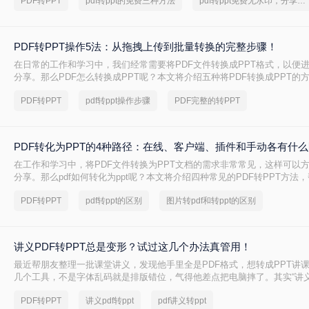
PDF转PPT
pdf转ppt的免费三种方法
pdf转ppt免费无水印，分享一种简单的方法
PDF转PPT操作5法：从拖拽上传到批量转换的完整步骤！
在日常的工作和学习中，我们经常需要将PDF文件转换成PPT格式，以便
分享。那么PDF怎么转换成PPT呢？本文将介绍五种将PDF转换成PPT的
PDF转PPT
pdf转ppt操作步骤
PDF完整的转PPT
PDF转化为PPT的4种路径：在线、客户端、插件和手动各有什
在工作和学习中，将PDF文件转换为PPT文档的需求非常常见，这样可以
分享。那么pdf如何转化为ppt呢？本文将介绍四种常见的PDF转PPT方法
需求选择最合适的方式。
PDF转PPT
pdf转ppt的区别
图片转pdf和转ppt的区别
讲义PDF转PPT总是变形？试过这几个办法真管用！
最近帮朋友整理一批课堂讲义，发现他手里全是PDF格式，想转成PPT讲
几个工具，不是字体乱码就是排版错位，气得他差点把电脑摔了。其实“讲义
转ppt”这个问题，说到底要看你的PDF是纯文字扫描件、带复杂表格的课
PDF转PPT
讲义pdf转ppt
pdf讲义转ppt
片的教案——不同情况方法完全不同。下面我按实际使用场景，把试过好