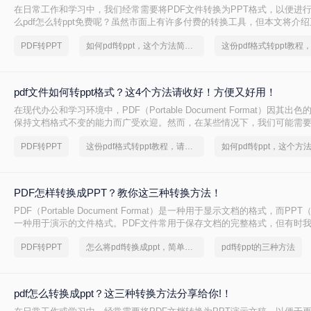
在日常工作和学习中，我们经常需要将PDF文件转换为PPT格式，以便进
么pdf怎么转ppt免费呢？虽然市面上有许多付费的转换工具，但本文将介绍
转PPT方法，帮助你轻松实现文件格式的转换。
PDF转PPT
如何pdf转ppt，这个方法简单又方便
pdf文件如何转ppt格式？这4个方法请收好！方便又好用！
在现代办公和学习环境中，PDF（Portable Document Format）因其
保持文档格式不变的能力而广受欢迎。然而，在某些情况下，我们可能需要
内容转换成PPT（PowerPoint Presentation）格式，以便进行演示或进一
PDF转PPT
这份pdf格式转ppt教程，请收好！
文件如何转ppt格式呢？本文将详细介绍几种将PDF文件转换为PPT格式
您轻松应对这一需求。
PDF怎样转换成PPT？教你这三种转换方法！
PDF（Portable Document Format）是一种用于显示文档的格式，而PPT（P
一种用于演示的文件格式。PDF文件常用于保存文档的完整格式，但有时我
件转换为PPT格式以便于制作演示文稿。那么PDF怎样转换成PPT呢？在
PDF转PPT
怎么将pdf转换成ppt，简单方法教你一招
pdf转ppt的三种方法
绍三种方法，以帮助您将PDF文件转换为PPT文件。
pdf怎么转换成ppt？这三种转换方法分享给你!！