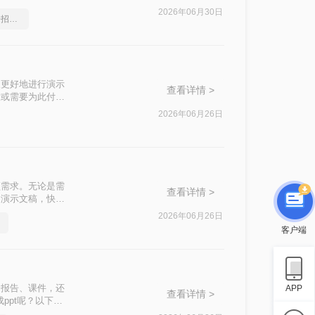
DF转换为PPT
2026年06月30日
怎么将pdf转换成ppt，一招就能轻松搞定
粘贴内容。
便更好地进行演示
查看详情 >
意或需要为此付
的方法，帮助用户
2026年06月26日
频需求。无论是需
查看详情 >
为演示文稿，快速
T呢？
2026年06月26日
客户端
合报告、课件，还
APP
查看详情 >
ppt呢？以下是