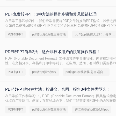
出来，不吹不黑，优缺点都说明白。
PDF免费转PPT：3种方法的操作步骤和常见报错处理!
在日常工作和学习中，我们经常需要将PDF文件转换为PPT格式，以便进
么如何免费将pdf转换成PPT呢？本文将介绍三种免费将PDF转换成PPT的
PDF转PPT
pdf转ppt的免费三种方法
pdf转ppt免费无水印，分享一种简单的方法
PDF转PPT简单2法：适合非技术用户的快速操作流程！
PDF（Portable Document Format）文件因其跨平台兼容性、内容稳
性，在文档分享、存档和打印中得到了广泛应用。然而，有时我们需要将P
为PPT（PowerPoint）格式，以便进行演示、编辑或团队协作。那么PDF
PDF转PPT
pdf转ppt操作流程
pdf转ppt在线转换,总有适合你的方法
呢？本文将介绍两种将PDF转换成PPT的方法。
PDF转PPT的4种方法：按讲义、合同、报告3种文件类型选！
在日常的工作和学习中，PDF（Portable Document Format）因其格
优点而广泛应用。然而，在某些场合下，我们可能需要将PDF中的内容转
PPT（PowerPoint）格式，以便进行演示或编辑。虽然PDF到PPT的转
PDF转PPT
pdf转ppt的免费三种方法
讲义类型的pdf怎么转ppt
转换那样直接，但通过一些方法和工具，我们仍然可以实现这一目的。本
把pdf转换成ppt的几种方法，以及相关的实用技巧。