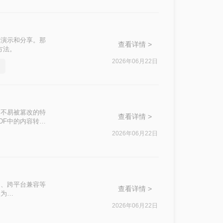
行演示和分享。那
查看详情 >
方法。
2026年06月22日
定性和不易被篡改的特
查看详情 >
DF中的内容转换
怎么转换成PPT
2026年06月22日
式稳定、跨平台兼容等
查看详情 >
换为
换可能不如其他格式
2026年06月22日
文将详细介绍怎么