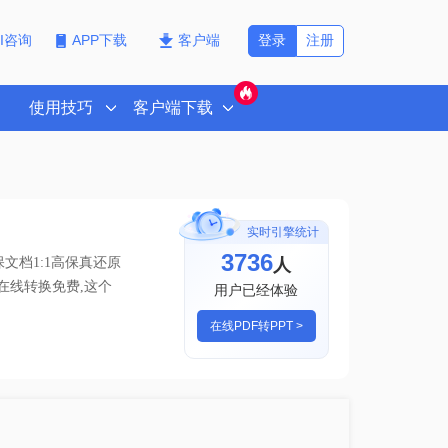
登录
注册
PI咨询
APP下载
客户端
使用技巧
客户端下载
实时引擎统计
3736
人
文档1:1高保真还原
pt在线转换免费,这个
用户已经体验
在线PDF转PPT >