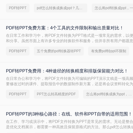
式，以便进行编辑、修改或展示。那么pdf怎么转ppt呢？本文将介绍三种将P
PDF转PPT
pdf怎么转换成换成ppt？几招轻松搞定
的方法：使用专业的PDF转PPT软件、利用在线转换工具，以及手动复制
PDF转PPT免费方案：4个工具的文件限制和输出质量对比！
在日常工作和学习中，将PDF文件转换为PPT格式是一项常见的需求，以
和分享。虽然市面上有许多专业的转换软件和服务，但并非所有用户都愿
费。那么pdf如何免费转换ppt呢？以下将介绍四种免费将PDF转换为PPT
PDF转PPT
五个免费的pdf转换器转PPT
有免费pdf转ppt不限制
轻松实现格式转换。
PDF转PPT免费用：4种途径的转换精度和排版保留能力对比！
在日常办公和学习中，将PDF文件转换为可编辑的PPT演示文稿是一项高
要修改过时的课件、提取报告中的数据制作新方案，还是将会议资料转化
且免费地完成格式转换都能极大提升工作效率。那么如何免费把pdf转成PP
PDF转PPT
PPT怎么转高精度的PDF
怎么将pdf转换成换为ppt，分享一种简单的方法
PDF转PPT的3种核心路径：在线、软件和PPT自带的适用范围！
在工作、学习或演示中，将PDF文件转换为PPT是常见的需求。无论是整
是优化文档展示，都需要一种高效且保留原格式的方法。那么pdf怎么转换成
几种常用方法的详细解析，帮助你快速上手。